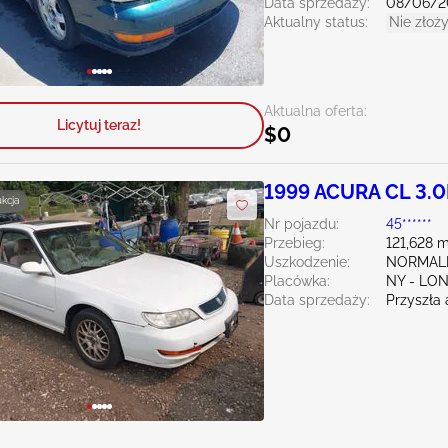
Data sprzedaży:
08/06/2
Aktualny status:
Nie złoży
Aktualna oferta:
Licytuj teraz!
$0
1999 ACURA CL 3.
ukcja
Nr pojazdu:
45******
Przebieg:
121,628 m
Uszkodzenie:
NORMAL
Placówka:
NY - LO
Data sprzedaży:
Przyszła 