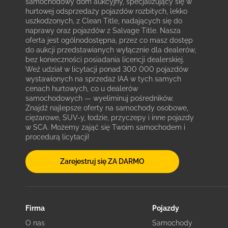
samochodowy dom aukcyjny, specjalizujący się w
hurtowej odsprzedaży pojazdów rozbitych, lekko
uszkodzonych, z Clean Title, nadających się do
naprawy oraz pojazdów z Salvage Title. Nasza
oferta jest ogólnodostępna, przez co masz dostęp
do aukcji przedstawianych wyłącznie dla dealerów,
bez konieczności posiadania licencji dealerskiej.
Weź udział w licytacji ponad 300 000 pojazdów
wystawionych na sprzedaż IAA w tych samych
cenach hurtowych, co u dealerów
samochodowych — wyeliminuj pośredników.
Znajdź najlepsze oferty na samochody osobowe,
ciężarowe, SUV-y, łodzie, przyczepy i inne pojazdy
w SCA. Możemy zająć się Twoim samochodem i
procedurą licytacji!
Zarejestruj się ZA DARMO
Firma
Pojazdy
O nas
Samochody