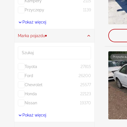
Kampery
2115
Przyczepy
1139
Pokaż więcej
Marka pojazdu
Szukaj
Przyszła a
Toyota
27815
Ford
26200
Chevrolet
25577
Honda
22123
Nissan
19370
Pokaż więcej