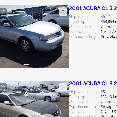
2001 ACURA CL 3.
ukcja
Nr pojazdu:
45******
Przebieg:
454,954 
Uszkodzenie:
Uszkodzo
Placówka:
NV - LA
Data sprzedaży:
Przyszła 
2001 ACURA CL 3.
ukcja
Nr pojazdu:
45******
Przebieg:
123,404 
Uszkodzenie:
Uszkodzo
Typ dokumentu:
Salvage 
Placówka:
OR - EU
Data sprzedaży:
Przyszła 