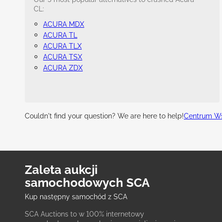
CL:
ACURA MDX
ACURA TL
ACURA TLX
ACURA TSX
ACURA ZDX
Couldn't find your question? We are here to help!
Centrum Ws
Zaleta aukcji
samochodowych SCA
Kup następny samochód z SCA
SCA Auctions to w 100% internetowy