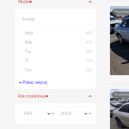
Model
Szukaj
Przyszła a
Mdx
683
Rdx
431
Tlx
365
Tl
319
Tsx
210
Pokaż więcej
Przyszła a
Rok modelowy
Rocznik od
Rocznik do