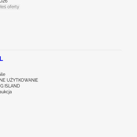
026
łeś oferty
0L
ile
NE UŻYTKOWANIE
NG ISLAND
aukcja