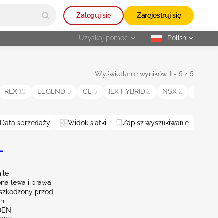
Zaloguj się
Zarejestruj się
Uzyskaj pomoc
Polish
selected
Wyświetlanie wyników 1 - 5 z 5
RLX
13
LEGEND
5
CL
5
ILX HYBRID
2
NSX
2
MDX S
Data sprzedaży
Widok siatki
Zapisz wyszukiwanie
L
ile
na lewa i prawa
szkodzony przód
ah
DEN