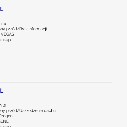
2L
mile
ny przód/Brak informacji
S VEGAS
aukcja
2L
mile
ny przód/Uszkodzenie dachu
Oregon
GENE
aukcja