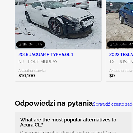
NY - LONG ISLAND
1
Pokaż więcej
11h : 34m : 46s
15h : 04m : 4
2016 JAGUAR F-TYPE 5.0L 1
2022 TESLA
NJ - PORT MURRAY
TX - JUSTI
Aktualna stawka:
Aktualna staw
$10,100
$0
Odpowiedzi na pytania
Sprawdź często zad
What are the most popular alternatives to
Acura CL?
Our 5 most popular alternatives to crashed Acura