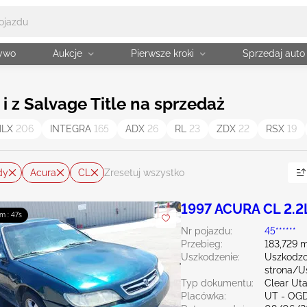
żywo
Aukcje
Pierwsze kroki
Sprzedaj auto
i z Salvage Title na sprzedaż
ILX
206
INTEGRA
165
ADX
26
RL
23
ZDX
22
RSX
19
dy
Acura
CL
Zresetuj wszystko
1997 ACURA CL 2.2
4m : 46s
Nr pojazdu:
45******
Przebieg:
183,729 m
Uszkodzenie:
Uszkodzo
strona/U
Typ dokumentu:
Clear Ut
Placówka:
UT - OG