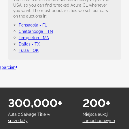
USA, so you can find wrecked Acura CL whenever
you want. The most popular cities we sell our cars
on the auctions in:
Pensacola - FL
Chattanooga - TN
Templeton - MA
Dallas - TX
Tulsa - OK
parcia
300,000+
200+
Auta z Salvage Title w
Miejsca aukcji
sprzedaży
samochodowych