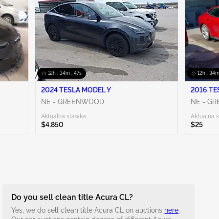
12h : 34m : 46s
12h : 34m
2024 TESLA MODEL Y
NE - GREENWOOD
NE - G
Aktualna stawka:
Aktualna 
$4,850
$25
Do you sell clean title Acura CL?
Yes, we do sell clean title Acura CL on auctions
here
.