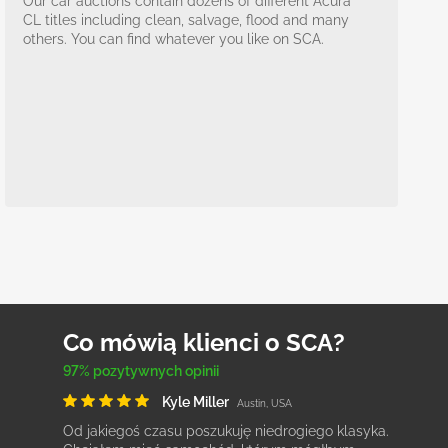
Our car auctions contain dozens of different Acura
CL titles including clean, salvage, flood and many
others. You can find whatever you like on SCA.
Co mówią klienci o SCA?
97% pozytywnych opinii
Kyle Miller
Austin, USA
Od jakiegoś czasu poszukuję niedrogiego klasyka.