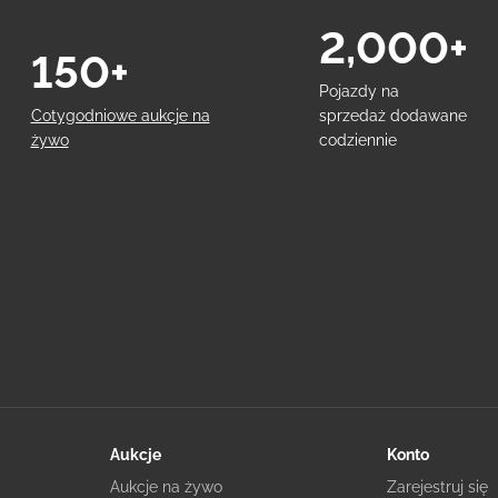
2,000+
150+
Pojazdy na
Cotygodniowe aukcje na
sprzedaż dodawane
żywo
codziennie
Aukcje
Konto
Aukcje na żywo
Zarejestruj się