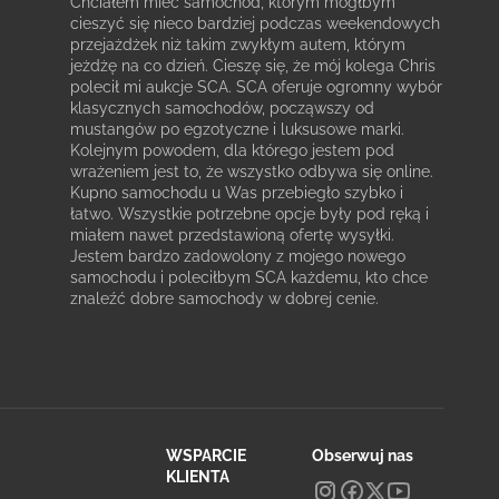
Chciałem mieć samochód, którym mógłbym
cieszyć się nieco bardziej podczas weekendowych
przejażdżek niż takim zwykłym autem, którym
jeżdżę na co dzień. Cieszę się, że mój kolega Chris
polecił mi aukcje SCA. SCA oferuje ogromny wybór
klasycznych samochodów, począwszy od
mustangów po egzotyczne i luksusowe marki.
Kolejnym powodem, dla którego jestem pod
wrażeniem jest to, że wszystko odbywa się online.
Kupno samochodu u Was przebiegło szybko i
łatwo. Wszystkie potrzebne opcje były pod ręką i
miałem nawet przedstawioną ofertę wysyłki.
Jestem bardzo zadowolony z mojego nowego
samochodu i poleciłbym SCA każdemu, kto chce
znaleźć dobre samochody w dobrej cenie.
WSPARCIE
Obserwuj nas
KLIENTA