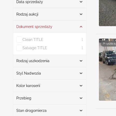
Data sprzedaży
Od
Do
Rodzaj aukcji
Dokument sprzedaży
Licytacja
5
Clean TITLE
1
Przyszła a
Salvage TITLE
1
Rodzaj uszkodzenia
Szukaj
Styl Nadwozia
Kolor karoserii
Coupe
5
Uszkodzony przód
2
Szukaj
Uszkodzona lewa strona
1
Przebieg
Uszkodzona lewa i prawa strona
1
Stan drogomierza
NORMALNE UŻYTKOWANIE
Czarny
1
1