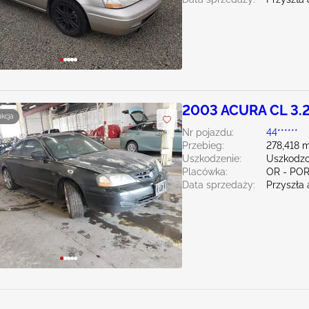
2003 ACURA CL 3.
ukcja
Nr pojazdu:
44******
Przebieg:
278,418 m
Uszkodzenie:
Uszkodzo
Placówka:
OR - PO
Data sprzedaży:
Przyszła 