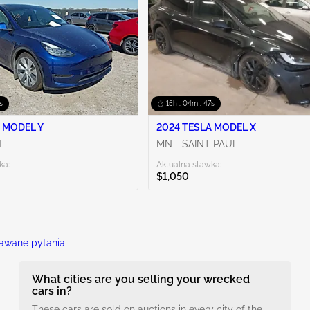
6s
15h : 04m : 46s
 MODEL Y
2024 TESLA MODEL X
N
MN - SAINT PAUL
ka:
Aktualna stawka:
$1,050
awane pytania
What cities are you selling your wrecked
cars in?
These cars are sold on auctions in every city of the