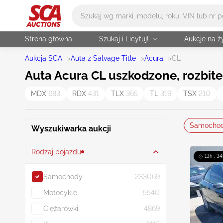
Główne wyszukiwanie
Strona główna
Szukaj i Licytuj!
Aukcje na 
Aukcja SCA
>
Auta z Salvage Title
>
Acura
>
CL
Auta Acura CL uszkodzone, rozbite 
MDX
683
RDX
431
TLX
365
TL
319
TSX
210
Samocho
Wyszukiwarka aukcji
Rodzaj pojazdu
13h : 3
Samochody
233069
Motocykle
5540
Ciężarówki
4869