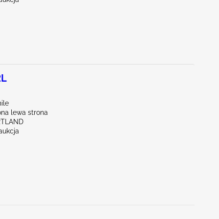
2L
ile
na lewa strona
RTLAND
aukcja