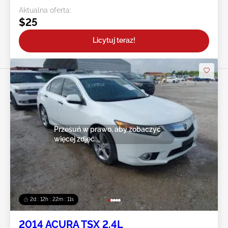
Aktualna oferta:
$25
Licytuj teraz!
Przesuń w prawo, aby zobaczyć
więcej zdjęć
2d : 12h : 22m : 08s
2014 ACURA TSX 2.4L