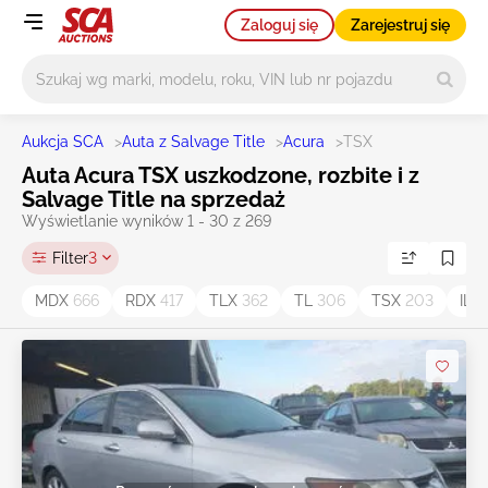
Zaloguj się
Zarejestruj się
Główne wyszukiwanie
Aukcja SCA
>
Auta z Salvage Title
>
Acura
>
TSX
Auta Acura TSX uszkodzone, rozbite i z
Salvage Title na sprzedaż
Wyświetlanie wyników 1 - 30 z 269
Filter
3
MDX
666
RDX
417
TLX
362
TL
306
TSX
203
ILX