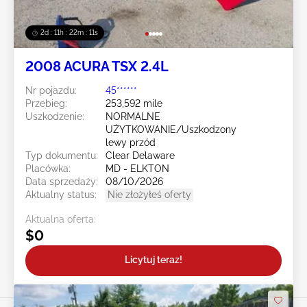
2d : 11h : 22m : 08s
2008 ACURA TSX 2.4L
Nr pojazdu:
45******
Przebieg:
253,592 mile
Uszkodzenie:
NORMALNE
UŻYTKOWANIE/Uszkodzony
lewy przód
Typ dokumentu:
Clear Delaware
Placówka:
MD - ELKTON
Data sprzedaży:
08/10/2026
Aktualny status:
Nie złożyłeś oferty
Aktualna oferta:
$0
Licytuj teraz!