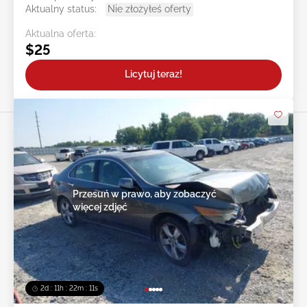
Aktualny status:
Nie złożyłeś oferty
Aktualna oferta:
$25
Licytuj teraz!
Przesuń w prawo, aby zobaczyć
więcej zdjęć
2d : 11h : 22m : 08s