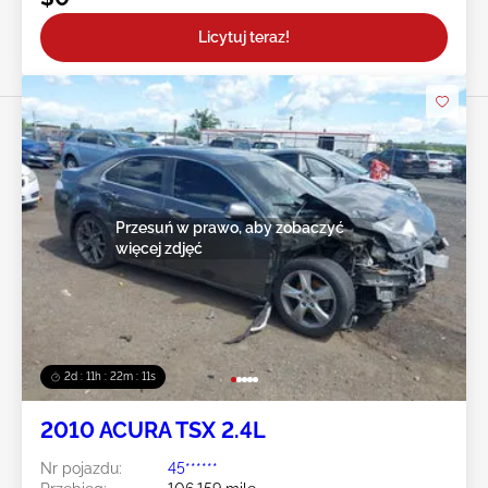
Licytuj teraz!
Przesuń w prawo, aby zobaczyć
więcej zdjęć
2d : 11h : 22m : 08s
2010 ACURA TSX 2.4L
Nr pojazdu:
45******