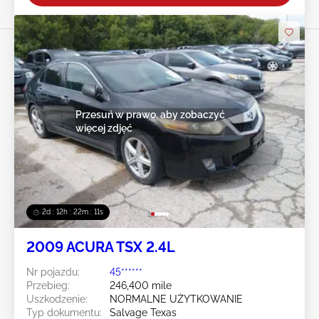
Przesuń w prawo, aby zobaczyć
więcej zdjęć
2d : 12h : 22m : 08s
2009 ACURA TSX 2.4L
Nr pojazdu:
45******
Przebieg:
246,400 mile
Uszkodzenie:
NORMALNE UŻYTKOWANIE
Typ dokumentu:
Salvage Texas