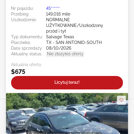
Nr pojazdu:
45******
Przebieg:
149,016 mile
Uszkodzenie:
NORMALNE
UŻYTKOWANIE/Uszkodzony
przód i tył
Typ dokumentu:
Salvage Texas
Placówka:
TX - SAN ANTONIO-SOUTH
Data sprzedaży:
08/10/2026
Aktualny status:
Nie złożyłeś oferty
Aktualna oferta:
$675
Licytuj teraz!