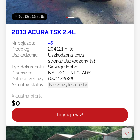
3d : 11h : 22m : 08s
2013 ACURA TSX 2.4L
Nr pojazdu:
45******
Przebieg:
204,121 mile
Uszkodzenie:
Uszkodzona lewa
strona/Uszkodzony tył
Typ dokumentu:
Salvage Idaho
Placówka:
NY - SCHENECTADY
Data sprzedaży:
08/11/2026
Aktualny status:
Nie złożyłeś oferty
Aktualna oferta:
$0
Licytuj teraz!