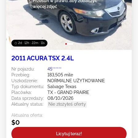
Przesuń w prawo, aby zobaczyć
więcej zdjęć
2d : 12h : 22m : 08s
2011 ACURA TSX 2.4L
Nr pojazdu:
45******
Przebieg:
183,505 mile
Uszkodzenie:
NORMALNE UŻYTKOWANIE
Typ dokumentu:
Salvage Texas
Placówka:
TX - GRAND PRAIRIE
Data sprzedaży:
08/10/2026
Aktualny status:
Nie złożyłeś oferty
Aktualna oferta:
$0
Licytuj teraz!