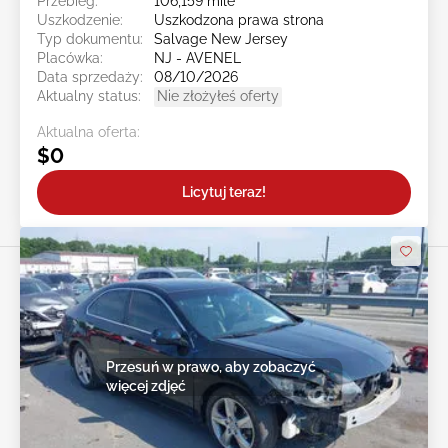
Przebieg:
106,159 mile
Uszkodzenie:
Uszkodzona prawa strona
Typ dokumentu:
Salvage New Jersey
Placówka:
NJ - AVENEL
Data sprzedaży:
08/10/2026
Aktualny status:
Nie złożyłeś oferty
Aktualna oferta:
$0
Licytuj teraz!
Przesuń w prawo, aby zobaczyć
więcej zdjęć