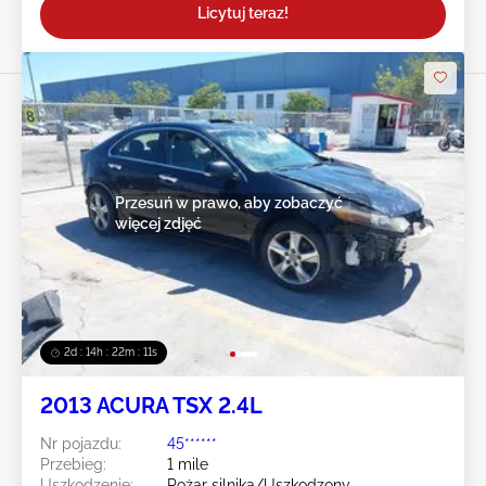
Licytuj teraz!
Przesuń w prawo, aby zobaczyć
więcej zdjęć
2d : 14h : 22m : 08s
2013 ACURA TSX 2.4L
Nr pojazdu:
45******
Przebieg:
1 mile
Uszkodzenie:
Pożar silnika/Uszkodzony