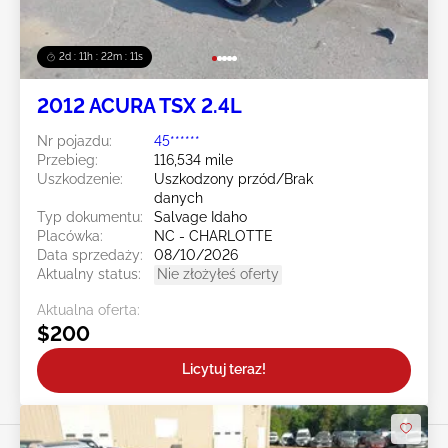
2d : 11h : 22m : 08s
2012 ACURA TSX 2.4L
Nr pojazdu:
45******
Przebieg:
116,534 mile
Uszkodzenie:
Uszkodzony przód/Brak
danych
Typ dokumentu:
Salvage Idaho
Placówka:
NC - CHARLOTTE
Data sprzedaży:
08/10/2026
Aktualny status:
Nie złożyłeś oferty
Aktualna oferta:
$200
Licytuj teraz!