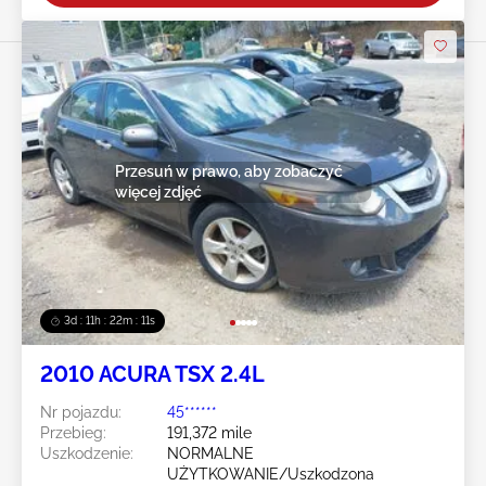
Przesuń w prawo, aby zobaczyć
więcej zdjęć
3d : 11h : 22m : 08s
2010 ACURA TSX 2.4L
Nr pojazdu:
45******
Przebieg:
191,372 mile
Uszkodzenie:
NORMALNE
UŻYTKOWANIE/Uszkodzona