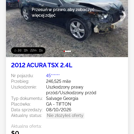
Przesuń w prawo, aby zobaczyć
więcej zdjęć
2d : 11h : 22m : 08s
2012 ACURA TSX 2.4L
Nr pojazdu:
45******
Przebieg:
246,525 mile
Uszkodzenie:
Uszkodzony prawy
przód/Uszkodzony przód
Typ dokumentu:
Salvage Georgia
Placówka:
GA - TIFTON
Data sprzedaży:
08/10/2026
Aktualny status:
Nie złożyłeś oferty
Aktualna oferta:
$0