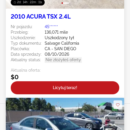
2d : 14h : 22m : 08s
2010 ACURA TSX 2.4L
Nr pojazdu:
45******
Przebieg:
136,071 mile
Uszkodzenie:
Uszkodzony tył
Typ dokumentu:
Salvage California
Placówka:
CA - SAN DIEGO
Data sprzedaży:
08/10/2026
Aktualny status:
Nie złożyłeś oferty
Aktualna oferta:
$0
Licytuj teraz!