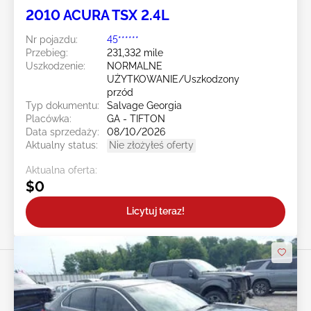
2010 ACURA TSX 2.4L
Nr pojazdu:
45******
Przebieg:
231,332 mile
Uszkodzenie:
NORMALNE
UŻYTKOWANIE/Uszkodzony
przód
Typ dokumentu:
Salvage Georgia
Placówka:
GA - TIFTON
Data sprzedaży:
08/10/2026
Aktualny status:
Nie złożyłeś oferty
Aktualna oferta:
$0
Licytuj teraz!