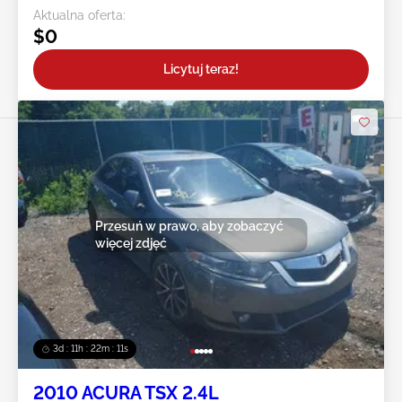
Aktualna oferta:
$0
Licytuj teraz!
Przesuń w prawo, aby zobaczyć
więcej zdjęć
3d : 11h : 22m : 08s
2010 ACURA TSX 2.4L