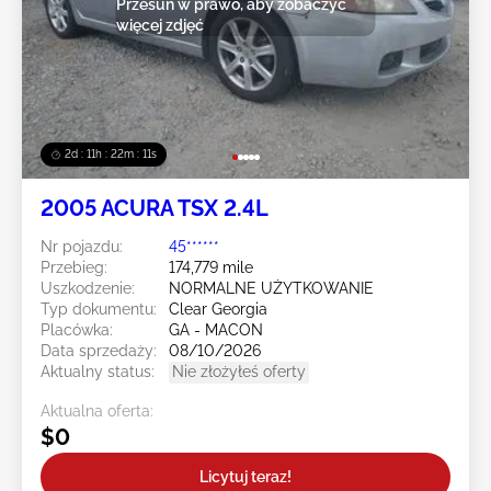
Przesuń w prawo, aby zobaczyć
więcej zdjęć
2d : 11h : 22m : 08s
2005 ACURA TSX 2.4L
Nr pojazdu:
45******
Przebieg:
174,779 mile
Uszkodzenie:
NORMALNE UŻYTKOWANIE
Typ dokumentu:
Clear Georgia
Placówka:
GA - MACON
Data sprzedaży:
08/10/2026
Aktualny status:
Nie złożyłeś oferty
Aktualna oferta:
$0
Licytuj teraz!