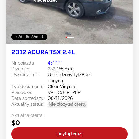
3d : 11h : 22m : 08s
2012 ACURA TSX 2.4L
Nr pojazdu:
45******
Przebieg:
232,455 mile
Uszkodzenie:
Uszkodzony tył/Brak
danych
Typ dokumentu:
Clear Virginia
Placówka:
VA - CULPEPER
Data sprzedaży:
08/11/2026
Aktualny status:
Nie złożyłeś oferty
Aktualna oferta:
$0
Licytuj teraz!