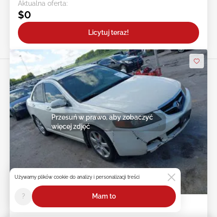
Aktualna oferta:
$0
Licytuj teraz!
Przesuń w prawo, aby zobaczyć
więcej zdjęć
Używamy plików cookie do analizy i personalizacji treści
3d : 12h : 22m : 08s
?
Mam to
2004 ACURA TSX 2.4L