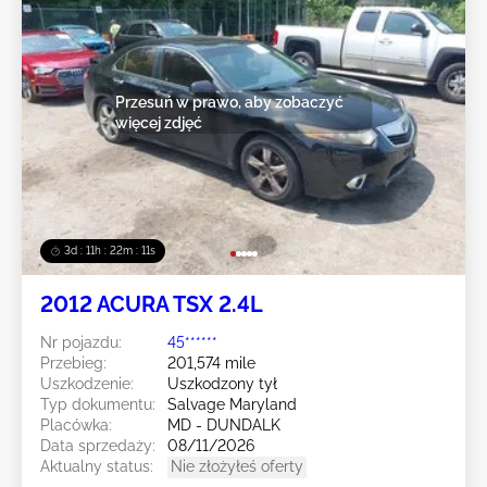
Przesuń w prawo, aby zobaczyć
więcej zdjęć
3d : 11h : 22m : 08s
2012 ACURA TSX 2.4L
Nr pojazdu:
45******
Przebieg:
201,574 mile
Uszkodzenie:
Uszkodzony tył
Typ dokumentu:
Salvage Maryland
Placówka:
MD - DUNDALK
Data sprzedaży:
08/11/2026
Aktualny status:
Nie złożyłeś oferty