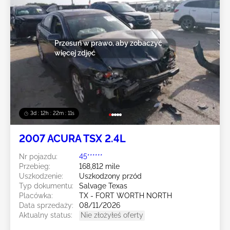
Przesuń w prawo, aby zobaczyć
więcej zdjęć
3d : 12h : 22m : 08s
2007 ACURA TSX 2.4L
Nr pojazdu:
45******
Przebieg:
168,812 mile
Uszkodzenie:
Uszkodzony przód
Typ dokumentu:
Salvage Texas
Placówka:
TX - FORT WORTH NORTH
Data sprzedaży:
08/11/2026
Aktualny status:
Nie złożyłeś oferty