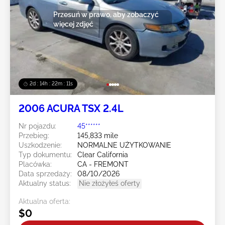
Przesuń w prawo, aby zobaczyć
więcej zdjęć
2d : 14h : 22m : 08s
2006 ACURA TSX 2.4L
Nr pojazdu:
45******
Przebieg:
145,833 mile
Uszkodzenie:
NORMALNE UŻYTKOWANIE
Typ dokumentu:
Clear California
Placówka:
CA - FREMONT
Data sprzedaży:
08/10/2026
Aktualny status:
Nie złożyłeś oferty
Aktualna oferta:
$0