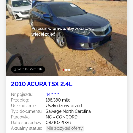
Przesuń w prawo, aby zobaczyć
więcej zdjęć
2d : 11h : 22m : 08s
2010 ACURA TSX 2.4L
Nr pojazdu:
44******
Przebieg:
186,380 mile
Uszkodzenie:
Uszkodzony przód
Typ dokumentu:
Salvage North Carolina
Placówka:
NC - CONCORD
Data sprzedaży:
08/10/2026
Aktualny status:
Nie złożyłeś oferty