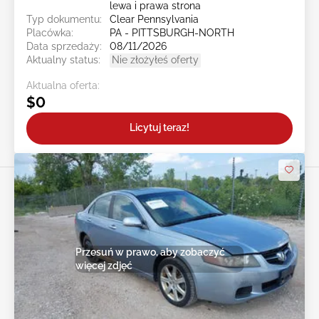
lewa i prawa strona
Typ dokumentu:
Clear Pennsylvania
Placówka:
PA - PITTSBURGH-NORTH
Data sprzedaży:
08/11/2026
Aktualny status:
Nie złożyłeś oferty
Aktualna oferta:
$0
Licytuj teraz!
Przesuń w prawo, aby zobaczyć
więcej zdjęć