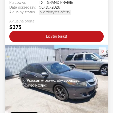
Placówka:
TX - GRAND PRAIRIE
Data sprzedaży:
08/10/2026
Aktualny status:
Nie złożyłeś oferty
Aktualna oferta:
$375
Licytuj teraz!
Przesuń w prawo, aby zobaczyć
więcej zdjęć