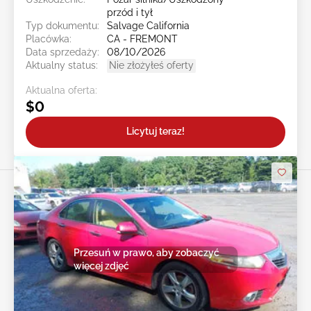
przód i tył
Typ dokumentu:
Salvage California
Placówka:
CA - FREMONT
Data sprzedaży:
08/10/2026
Aktualny status:
Nie złożyłeś oferty
Aktualna oferta:
$0
Licytuj teraz!
Przesuń w prawo, aby zobaczyć
więcej zdjęć