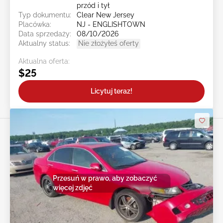
przód i tył
Typ dokumentu:
Clear New Jersey
Placówka:
NJ - ENGLISHTOWN
Data sprzedaży:
08/10/2026
Aktualny status:
Nie złożyłeś oferty
Aktualna oferta:
$25
Licytuj teraz!
Przesuń w prawo, aby zobaczyć
więcej zdjęć