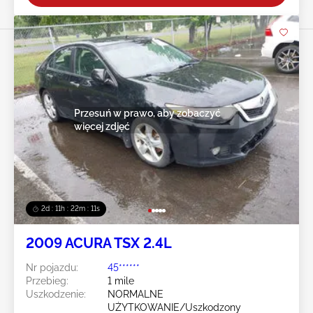
Przesuń w prawo, aby zobaczyć
więcej zdjęć
2d : 11h : 22m : 08s
2009 ACURA TSX 2.4L
Nr pojazdu:
45******
Przebieg:
1 mile
Uszkodzenie:
NORMALNE
UŻYTKOWANIE/Uszkodzony