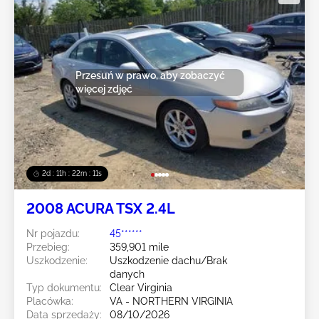
Przesuń w prawo, aby zobaczyć
więcej zdjęć
2d : 11h : 22m : 08s
2008 ACURA TSX 2.4L
Nr pojazdu:
45******
Przebieg:
359,901 mile
Uszkodzenie:
Uszkodzenie dachu/Brak
danych
Typ dokumentu:
Clear Virginia
Placówka:
VA - NORTHERN VIRGINIA
Data sprzedaży:
08/10/2026