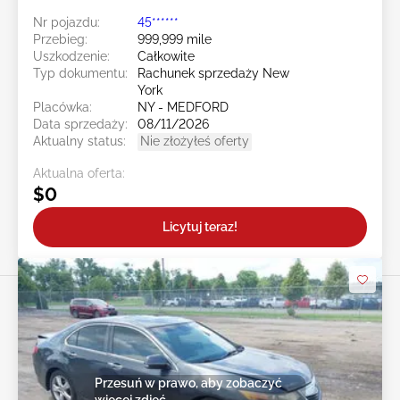
Nr pojazdu:
45******
Przebieg:
999,999 mile
Uszkodzenie:
Całkowite
Typ dokumentu:
Rachunek sprzedaży New
York
Placówka:
NY - MEDFORD
Data sprzedaży:
08/11/2026
Aktualny status:
Nie złożyłeś oferty
Aktualna oferta:
$0
Licytuj teraz!
Przesuń w prawo, aby zobaczyć
więcej zdjęć