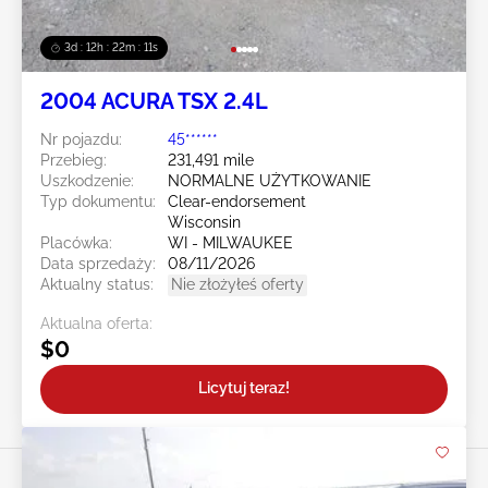
3d : 12h : 22m : 08s
2004 ACURA TSX 2.4L
Nr pojazdu:
45******
Przebieg:
231,491 mile
Uszkodzenie:
NORMALNE UŻYTKOWANIE
Typ dokumentu:
Clear-endorsement
Wisconsin
Placówka:
WI - MILWAUKEE
Data sprzedaży:
08/11/2026
Aktualny status:
Nie złożyłeś oferty
Aktualna oferta:
$0
Licytuj teraz!