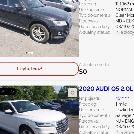
Przebieg:
121,162 m
Uszkodzenie:
NORMAL
Typ dokumentu:
Clear Mo
Placówka:
MD - EL
Data sprzedaży:
08/10/2
Aktualny status:
Nie złoży
Aktualna oferta:
Licytuj teraz!
$0
2020 AUDI Q5 2.0L
: 04m : 50s
Nr pojazdu:
45******
Przebieg:
1 mile
Uszkodzenie:
Uszkodzo
Typ dokumentu:
Salvage 
Placówka:
NJ - EN
Data sprzedaży:
08/10/2
Aktualny status:
Nie złoży