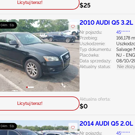
Licytuj teraz!
$25
2010 AUDI Q5 3.2L
: 04m : 50s
Nr pojazdu:
45******
Przebieg:
166,178 m
Uszkodzenie:
Uszkodzo
Typ dokumentu:
Salvage 
Placówka:
NJ - EN
Data sprzedaży:
08/10/2
Aktualny status:
Nie złoży
Aktualna oferta:
Licytuj teraz!
$0
2014 AUDI Q5 2.0L
: 04m : 50s
Nr pojazdu:
45******