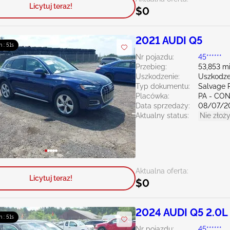
Licytuj teraz!
$0
2021 AUDI Q5
m : 50s
Nr pojazdu:
45******
Przebieg:
53,853 mi
Uszkodzenie:
Uszkodze
Typ dokumentu:
Salvage 
Placówka:
PA - C
Data sprzedaży:
08/07/2
Aktualny status:
Nie złoży
Aktualna oferta:
Licytuj teraz!
$0
2024 AUDI Q5 2.0L
m : 50s
Nr pojazdu:
45******