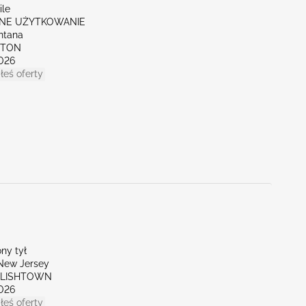
ile
NE UŻYTKOWANIE
ntana
KTON
026
łeś oferty
ny tył
New Jersey
GLISHTOWN
026
łeś oferty