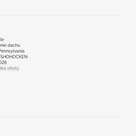
le
nie dachu
Pennsylvania
ONSHOHOCKEN
026
łeś oferty