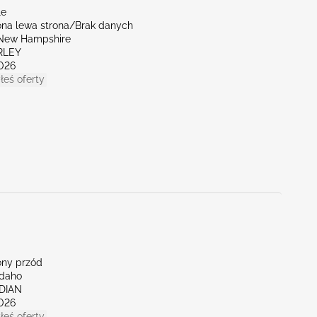
le
na lewa strona/Brak danych
New Hampshire
RLEY
026
łeś oferty
ny przód
Idaho
IDIAN
026
łeś oferty