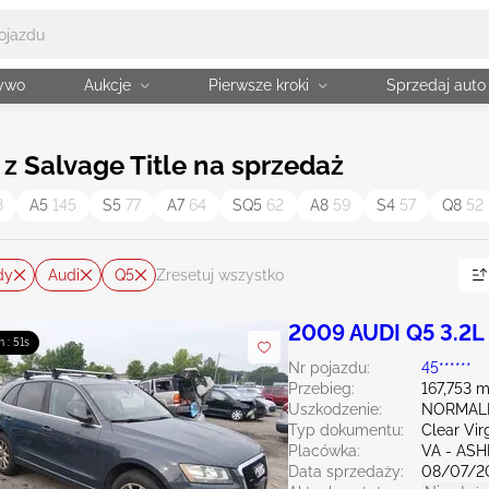
żywo
Aukcje
Pierwsze kroki
Sprzedaj auto
 z Salvage Title na sprzedaż
8
A5
145
S5
77
A7
64
SQ5
62
A8
59
S4
57
Q8
52
dy
Audi
Q5
Zresetuj wszystko
2009 AUDI Q5 3.2L
m : 50s
Nr pojazdu:
45******
Przebieg:
167,753 m
Uszkodzenie:
NORMAL
Typ dokumentu:
Clear Vir
Placówka:
VA - AS
Data sprzedaży:
08/07/2