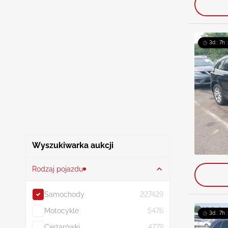
3d : 7h 
Wyszukiwarka aukcji
Rodzaj pojazdu
Samochody
227429
Motocykle
5476
3d : 7h 
Ciężarówki
4779