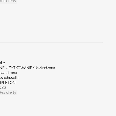
łeś oferty
ile
NE UŻYTKOWANIE/Uszkodzona
awa strona
ssachusetts
MPLETON
026
łeś oferty