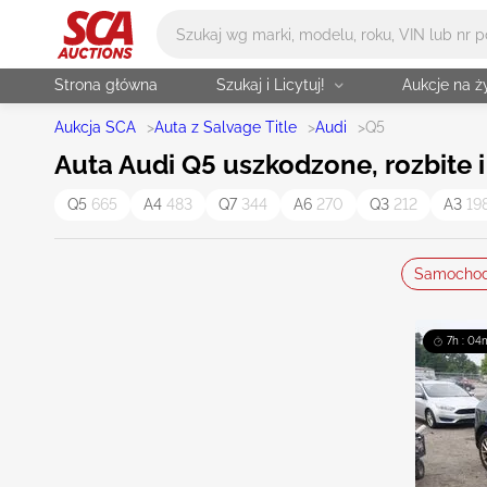
Główne wyszukiwanie
Strona główna
Szukaj i Licytuj!
Aukcje na 
Aukcja SCA
>
Auta z Salvage Title
>
Audi
>
Q5
Auta Audi Q5 uszkodzone, rozbite i
Q5
665
A4
483
Q7
344
A6
270
Q3
212
A3
19
Samocho
7h : 04