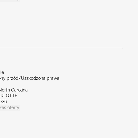
le
ny przód/Uszkodzona prawa
North Carolina
ARLOTTE
026
łeś oferty