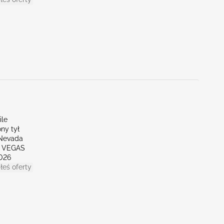
ile
ny tył
Nevada
S VEGAS
026
łeś oferty