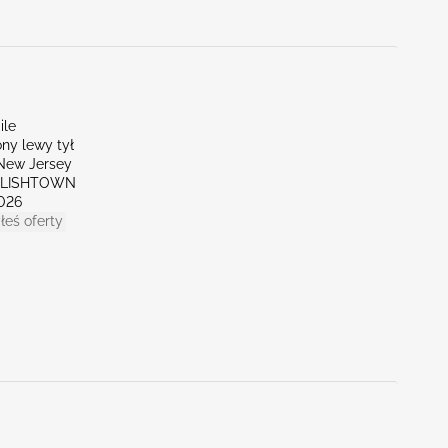
ile
ny lewy tył
New Jersey
GLISHTOWN
026
łeś oferty