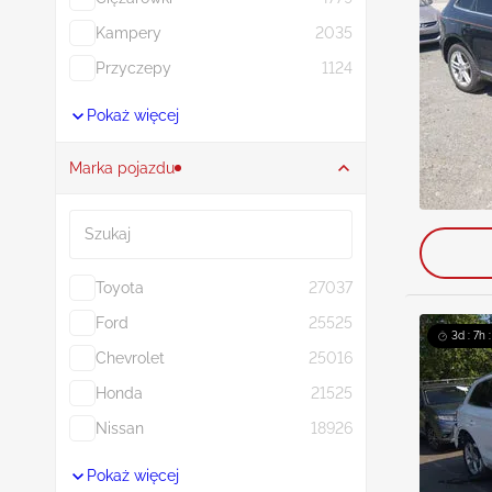
Kampery
2035
Przyczepy
1124
Pokaż więcej
Marka pojazdu
Szukaj
Toyota
27037
Ford
25525
3d : 7h 
Chevrolet
25016
Honda
21525
Nissan
18926
Pokaż więcej