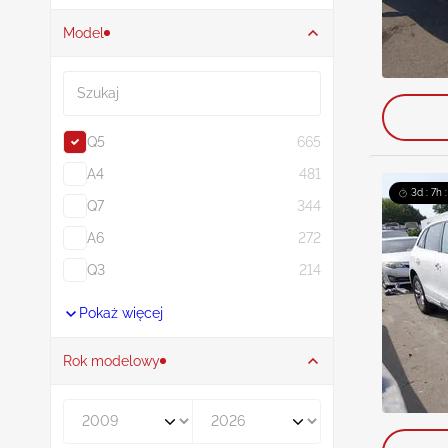
Model
Szukaj
Q5
665
A4
481
3d : 7h 
Q7
344
A6
272
Q3
214
Pokaż więcej
Rok modelowy
Rocznik od
Rocznik do