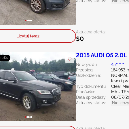
Aktualny status:
Nie złoży
Aktualna oferta:
Licytuj teraz!
$0
2015 AUDI Q5 2.0L
m : 50s
Nr pojazdu:
45******
Przebieg:
164,953 m
Uszkodzenie:
NORMAL
lewa i pr
Typ dokumentu:
Clear Ma
Placówka:
MA - TE
Data sprzedaży:
08/07/2
Aktualny status:
Nie złoży
Aktualna oferta: