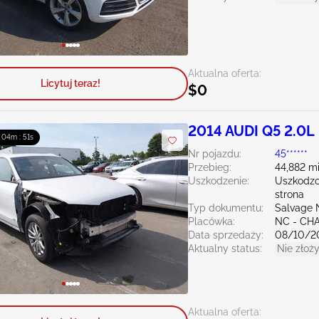
Aktualna oferta:
Licytuj teraz!
$0
2014 AUDI Q5 2.0L
: 04m : 50s
Nr pojazdu:
45******
Przebieg:
44,882 mi
Uszkodzenie:
Uszkodzo
strona
Typ dokumentu:
Salvage 
Placówka:
NC - CH
Data sprzedaży:
08/10/2
Aktualny status:
Nie złoży
Aktualna oferta: