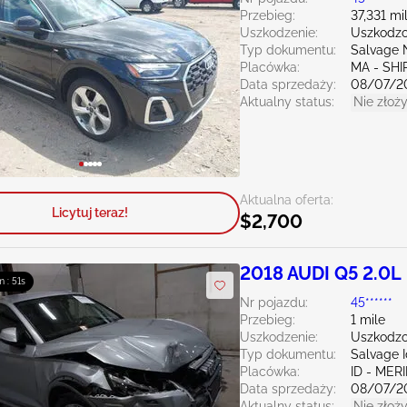
Przebieg:
37,331 mi
Uszkodzenie:
Uszkodzo
Typ dokumentu:
Salvage 
Placówka:
MA - SHI
Data sprzedaży:
08/07/2
Aktualny status:
Nie złoży
Aktualna oferta:
Licytuj teraz!
$2,700
2018 AUDI Q5 2.0L
m : 50s
Nr pojazdu:
45******
Przebieg:
1 mile
Uszkodzenie:
Uszkodzo
Typ dokumentu:
Salvage 
Placówka:
ID - MER
Data sprzedaży:
08/07/2
Aktualny status:
Nie złoży