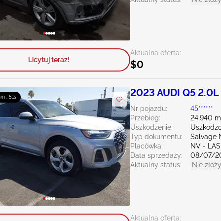
Aktualna oferta:
Licytuj teraz!
$0
2023 AUDI Q5 2.0L
4m : 50s
Nr pojazdu:
45******
Przebieg:
24,940 m
Uszkodzenie:
Uszkodzo
Typ dokumentu:
Salvage 
Placówka:
NV - LA
Data sprzedaży:
08/07/2
Aktualny status:
Nie złoży
Aktualna oferta: