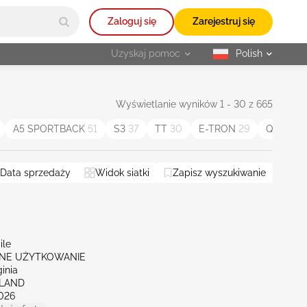
Zaloguj się
Zarejestruj się
Uzyskaj pomoc
Polish
selected
Wyświetlanie wyników 1 - 30 z 665
A5 SPORTBACK
51
S3
37
TT
30
E-TRON
29
Q4
21
Data sprzedaży
Widok siatki
Zapisz wyszukiwanie
ile
NE UŻYTKOWANIE
ginia
HLAND
026