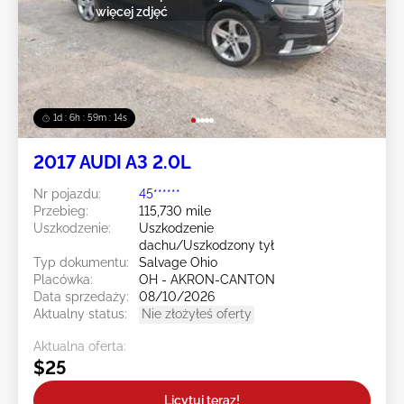
więcej zdjęć
1d : 6h : 59m : 11s
2017 AUDI A3 2.0L
Nr pojazdu:
45******
Przebieg:
115,730 mile
Uszkodzenie:
Uszkodzenie
dachu/Uszkodzony tył
Typ dokumentu:
Salvage Ohio
Placówka:
OH - AKRON-CANTON
Data sprzedaży:
08/10/2026
Aktualny status:
Nie złożyłeś oferty
Aktualna oferta:
$25
Licytuj teraz!