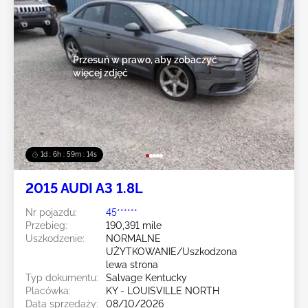
Przesuń w prawo, aby zobaczyć
więcej zdjęć
1d : 6h : 59m : 11s
2015 AUDI A3 1.8L
Nr pojazdu:
45******
Przebieg:
190,391 mile
Uszkodzenie:
NORMALNE
UŻYTKOWANIE/Uszkodzona
lewa strona
Typ dokumentu:
Salvage Kentucky
Placówka:
KY - LOUISVILLE NORTH
Data sprzedaży:
08/10/2026