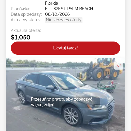
Florida
Placówka:
FL - WEST PALM BEACH
Data sprzedaży:
08/10/2026
Aktualny status:
Nie złożyłeś oferty
Aktualna oferta:
$1,050
Licytuj teraz!
Przesuń w prawo, aby zobaczyć
więcej zdjęć