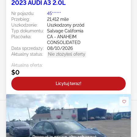
2023 AUDI A3 2.0L
Nr pojazdu:
45******
Przebieg:
21,412 mile
Uszkodzenie:
Uszkodzony przód
Typ dokumentu:
Salvage California
Placówka:
CA - ANAHEIM
CONSOLIDATED
Data sprzedaży:
08/10/2026
Aktualny status:
Nie złożyłeś oferty
Aktualna oferta:
$0
Licytuj teraz!
Przesuń w prawo, aby zobaczyć