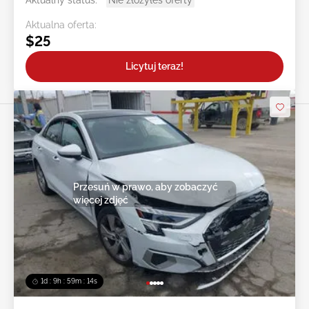
Aktualny status:
Nie złożyłeś oferty
Aktualna oferta:
$25
Licytuj teraz!
Przesuń w prawo, aby zobaczyć
więcej zdjęć
1d : 9h : 59m : 11s