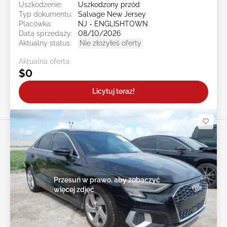
Uszkodzenie:
Uszkodzony przód
Typ dokumentu:
Salvage New Jersey
Placówka:
NJ - ENGLISHTOWN
Data sprzedaży:
08/10/2026
Aktualny status:
Nie złożyłeś oferty
Aktualna oferta:
$0
Licytuj teraz!
Przesuń w prawo, aby zobaczyć
więcej zdjęć