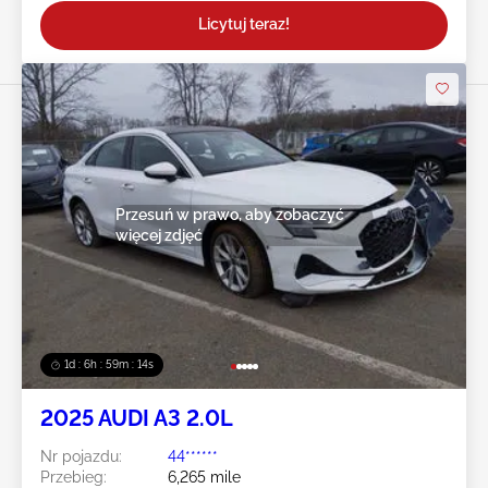
Licytuj teraz!
Przesuń w prawo, aby zobaczyć
więcej zdjęć
1d : 6h : 59m : 11s
2025 AUDI A3 2.0L
Nr pojazdu:
44******
Przebieg:
6,265 mile