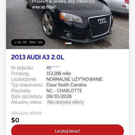
Przesuń w prawo, aby zobaczyć
więcej zdjęć
1d : 6h : 59m : 11s
2013 AUDI A3 2.0L
Nr pojazdu:
45******
Przebieg:
153,288 mile
Uszkodzenie:
NORMALNE UŻYTKOWANIE
Typ dokumentu:
Clear North Carolina
Placówka:
NC - CHARLOTTE
Data sprzedaży:
08/10/2026
Aktualny status:
Nie złożyłeś oferty
Aktualna oferta:
$0
Licytuj teraz!