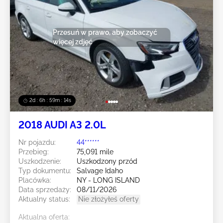
Przesuń w prawo, aby zobaczyć
więcej zdjęć
2d : 6h : 59m : 11s
2018 AUDI A3 2.0L
Nr pojazdu:
44******
Przebieg:
75,091 mile
Uszkodzenie:
Uszkodzony przód
Typ dokumentu:
Salvage Idaho
Placówka:
NY - LONG ISLAND
Data sprzedaży:
08/11/2026
Aktualny status:
Nie złożyłeś oferty
Aktualna oferta: