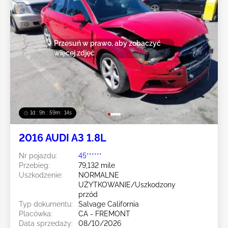
Przesuń w prawo, aby zobaczyć
więcej zdjęć
1d : 9h : 59m : 11s
2016 AUDI A3 1.8L
Nr pojazdu:
45******
Przebieg:
79,132 mile
Uszkodzenie:
NORMALNE
UŻYTKOWANIE/Uszkodzony
przód
Typ dokumentu:
Salvage California
Placówka:
CA - FREMONT
Data sprzedaży:
08/10/2026