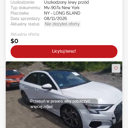
Uszkodzenie:
Uszkodzony lewy przód
Typ dokumentu:
Mv-907a New York
Placówka:
NY - LONG ISLAND
Data sprzedaży:
08/11/2026
Aktualny status:
Nie złożyłeś oferty
Aktualna oferta:
$0
Licytuj teraz!
Przesuń w prawo, aby zobaczyć
więcej zdjęć