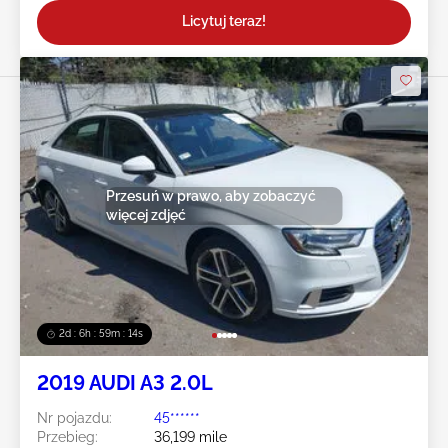
Licytuj teraz!
Przesuń w prawo, aby zobaczyć
więcej zdjęć
2d : 6h : 59m : 11s
2019 AUDI A3 2.0L
Nr pojazdu:
45******
Przebieg:
36,199 mile