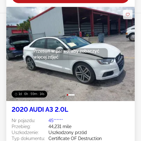
Przesuń w prawo, aby zobaczyć
więcej zdjęć
1d : 6h : 59m : 11s
2020 AUDI A3 2.0L
Nr pojazdu:
45******
Przebieg:
44,231 mile
Uszkodzenie:
Uszkodzony przód
Typ dokumentu:
Certificate OF Destruction