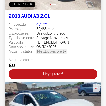
1d : 6h : 59m : 11s
2018 AUDI A3 2.0L
Nr pojazdu:
45******
Przebieg:
52,485 mile
Uszkodzenie:
Uszkodzony przód
Typ dokumentu:
Salvage New Jersey
Placówka:
NJ - ENGLISHTOWN
Data sprzedaży:
08/10/2026
Aktualny status:
Nie złożyłeś oferty
Aktualna oferta:
$0
Licytuj teraz!