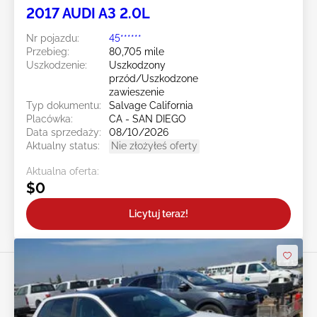
2017 AUDI A3 2.0L
Nr pojazdu:
45******
Przebieg:
80,705 mile
Uszkodzenie:
Uszkodzony
przód/Uszkodzone
zawieszenie
Typ dokumentu:
Salvage California
Placówka:
CA - SAN DIEGO
Data sprzedaży:
08/10/2026
Aktualny status:
Nie złożyłeś oferty
Aktualna oferta:
$0
Licytuj teraz!