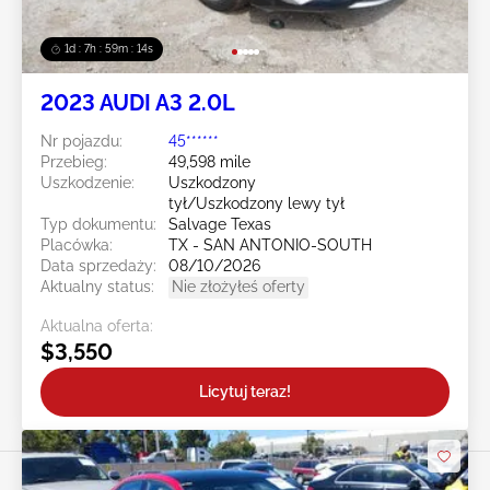
1d : 7h : 59m : 11s
2023 AUDI A3 2.0L
Nr pojazdu:
45******
Przebieg:
49,598 mile
Uszkodzenie:
Uszkodzony
tył/Uszkodzony lewy tył
Typ dokumentu:
Salvage Texas
Placówka:
TX - SAN ANTONIO-SOUTH
Data sprzedaży:
08/10/2026
Aktualny status:
Nie złożyłeś oferty
Aktualna oferta:
$3,550
Licytuj teraz!