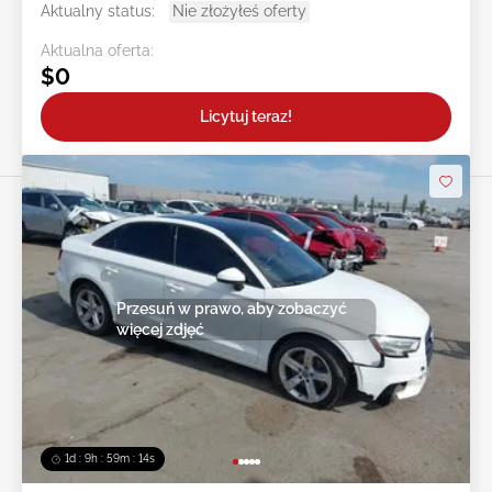
Aktualny status:
Nie złożyłeś oferty
Aktualna oferta:
$0
Licytuj teraz!
Przesuń w prawo, aby zobaczyć
więcej zdjęć
1d : 9h : 59m : 11s