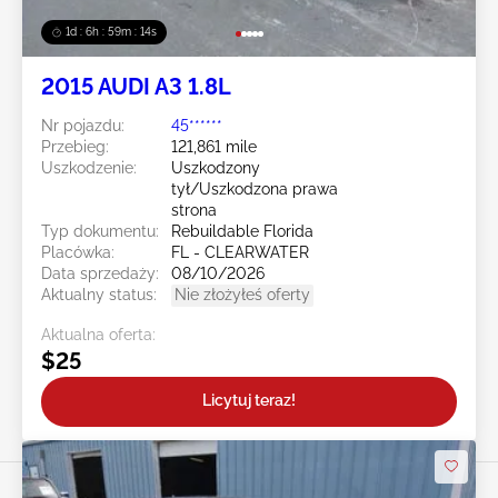
1d : 6h : 59m : 11s
2015 AUDI A3 1.8L
Nr pojazdu:
45******
Przebieg:
121,861 mile
Uszkodzenie:
Uszkodzony
tył/Uszkodzona prawa
strona
Typ dokumentu:
Rebuildable Florida
Placówka:
FL - CLEARWATER
Data sprzedaży:
08/10/2026
Aktualny status:
Nie złożyłeś oferty
Aktualna oferta:
$25
Licytuj teraz!