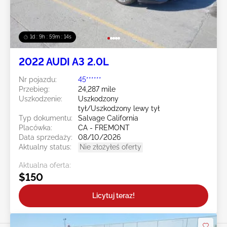
1d : 9h : 59m : 11s
2022 AUDI A3 2.0L
Nr pojazdu:
45******
Przebieg:
24,287 mile
Uszkodzenie:
Uszkodzony
tył/Uszkodzony lewy tył
Typ dokumentu:
Salvage California
Placówka:
CA - FREMONT
Data sprzedaży:
08/10/2026
Aktualny status:
Nie złożyłeś oferty
Aktualna oferta:
$150
Licytuj teraz!