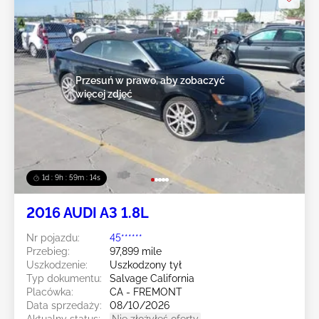
Przesuń w prawo, aby zobaczyć
więcej zdjęć
1d : 9h : 59m : 11s
2016 AUDI A3 1.8L
Nr pojazdu:
45******
Przebieg:
97,899 mile
Uszkodzenie:
Uszkodzony tył
Typ dokumentu:
Salvage California
Placówka:
CA - FREMONT
Data sprzedaży:
08/10/2026