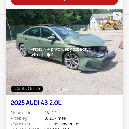
Przesuń w prawo, aby zobaczyć
więcej zdjęć
1d : 6h : 59m : 11s
2025 AUDI A3 2.0L
Nr pojazdu:
45******
Przebieg:
16,207 mile
Uszkodzenie:
Uszkodzony przód