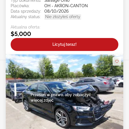
Typ dokumentu:
Salvage Ohio
Placówka:
OH - AKRON-CANTON
Data sprzedaży:
08/10/2026
Aktualny status:
Nie złożyłeś oferty
Aktualna oferta:
$5,000
Licytuj teraz!
Przesuń w prawo, aby zobaczyć
więcej zdjęć