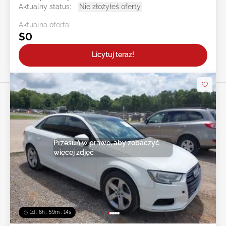
Aktualny status:
Nie złożyłeś oferty
Aktualna oferta:
$0
Licytuj teraz!
Przesuń w prawo, aby zobaczyć
więcej zdjęć
1d : 6h : 59m : 11s