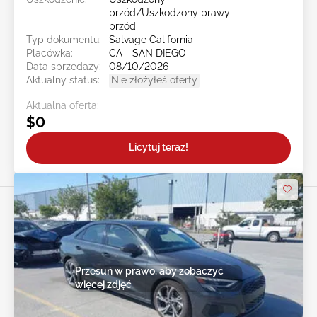
przód/Uszkodzony prawy
przód
Typ dokumentu:
Salvage California
Placówka:
CA - SAN DIEGO
Data sprzedaży:
08/10/2026
Aktualny status:
Nie złożyłeś oferty
Aktualna oferta:
$0
Licytuj teraz!
Przesuń w prawo, aby zobaczyć
więcej zdjęć