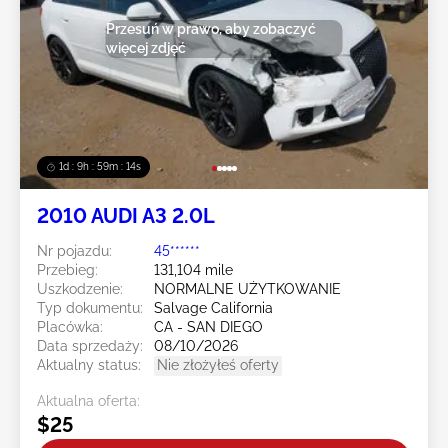
Przesuń w prawo, aby zobaczyć
więcej zdjęć
1d : 9h : 59m : 11s
2010 AUDI A3 2.0L
Nr pojazdu:
45******
Przebieg:
131,104 mile
Uszkodzenie:
NORMALNE UŻYTKOWANIE
Typ dokumentu:
Salvage California
Placówka:
CA - SAN DIEGO
Data sprzedaży:
08/10/2026
Aktualny status:
Nie złożyłeś oferty
Aktualna oferta:
$25