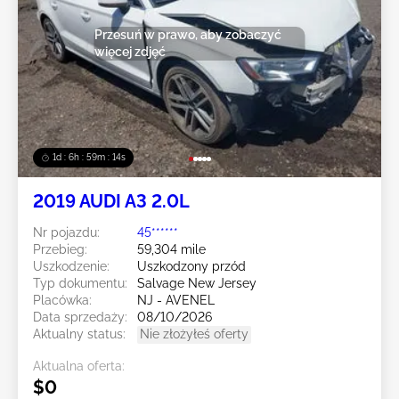
Przesuń w prawo, aby zobaczyć
więcej zdjęć
1d : 6h : 59m : 11s
2019 AUDI A3 2.0L
Nr pojazdu:
45******
Przebieg:
59,304 mile
Uszkodzenie:
Uszkodzony przód
Typ dokumentu:
Salvage New Jersey
Placówka:
NJ - AVENEL
Data sprzedaży:
08/10/2026
Aktualny status:
Nie złożyłeś oferty
Aktualna oferta:
$0