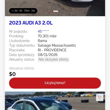
2d : 6h : 59m : 11s
2023 AUDI A3 2.0L
Nr pojazdu:
45******
Przebieg:
70,301 mile
Uszkodzenie:
Rama
Typ dokumentu:
Salvage Massachusetts
Placówka:
RI - PROVIDENCE
Data sprzedaży:
08/11/2026
Aktualny status:
Nie złożyłeś oferty
Aktualna oferta:
$0
Licytuj teraz!