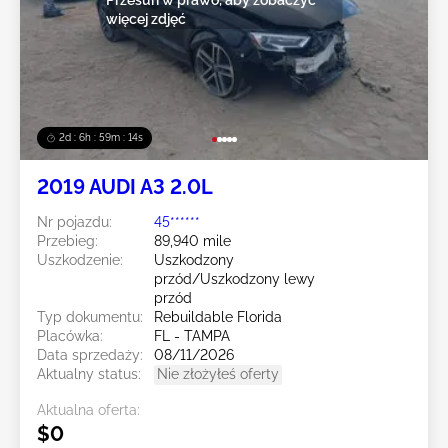
więcej zdjęć
2d : 6h : 59m : 11s
2019 AUDI A3 2.0L
Nr pojazdu:
45******
Przebieg:
89,940 mile
Uszkodzenie:
Uszkodzony
przód/Uszkodzony lewy
przód
Typ dokumentu:
Rebuildable Florida
Placówka:
FL - TAMPA
Data sprzedaży:
08/11/2026
Aktualny status:
Nie złożyłeś oferty
Aktualna oferta:
$0