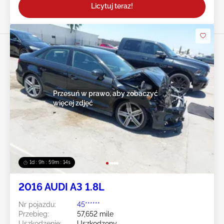
Licytuj teraz!
Przesuń w prawo, aby zobaczyć
więcej zdjęć
1d : 9h : 59m : 11s
2016 AUDI A3 1.8L
Nr pojazdu:
45******
Przebieg:
57,652 mile
Uszkodzenie:
Uszkodzony