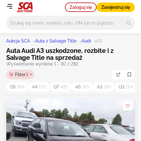
Zaloguj się
Zarejestruj się
Główne wyszukiwanie
Aukcja SCA
>
Auta z Salvage Title
>
Audi
>
A3
Auta Audi A3 uszkodzone, rozbite i z
Salvage Title na sprzedaż
Wyświetlanie wyników 1 - 30 z 282
Filter
3
Q5
964
A4
672
Q7
485
A6
365
A3
284
Q3
284