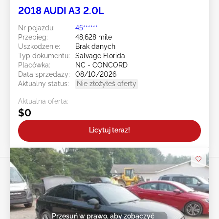
2018 AUDI A3 2.0L
Nr pojazdu:
45******
Przebieg:
48,628 mile
Uszkodzenie:
Brak danych
Typ dokumentu:
Salvage Florida
Placówka:
NC - CONCORD
Data sprzedaży:
08/10/2026
Aktualny status:
Nie złożyłeś oferty
Aktualna oferta:
$0
Licytuj teraz!
Przesuń w prawo, aby zobaczyć