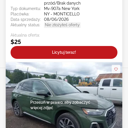
przód/Brak danych
Typ dokumentu:
Mv-907a New York
Placówka:
NY - MONTICELLO
Data sprzedaży:
08/06/2026
Aktualny status:
Nie złożyłeś oferty
Aktualna oferta:
$25
Licytuj teraz!
Przesuń w prawo, aby zobaczyć
więcej zdjęć