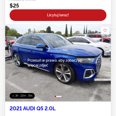
$25
Licytuj teraz!
Przesuń w prawo, aby zobaczyć
więcej zdjęć
3h : 22m : 36s
2021 AUDI Q5 2.0L