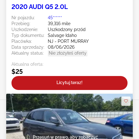
2020 AUDI Q5 2.0L
Nr pojazdu:
45******
Przebieg:
39,316 mile
Uszkodzenie:
Uszkodzony przód
Typ dokumentu:
Salvage Idaho
Placówka:
NJ - PORT MURRAY
Data sprzedaży:
08/06/2026
Aktualny status:
Nie złożyłeś oferty
Aktualna oferta:
$25
Licytuj teraz!
Przesuń w prawo, aby zobaczyć