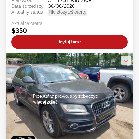
Placówka:
CT - EAST WINDSOR
Data sprzedaży:
08/06/2026
Aktualny status:
Nie złożyłeś oferty
Aktualna oferta:
$350
Licytuj teraz!
Przesuń w prawo, aby zobaczyć
więcej zdjęć
22m : 36s