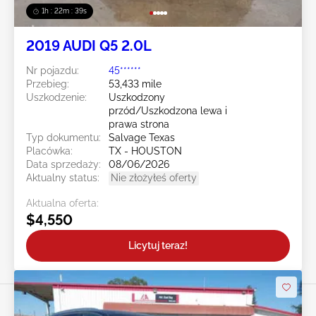
1h : 22m : 36s
2019 AUDI Q5 2.0L
Nr pojazdu:
45******
Przebieg:
53,433 mile
Uszkodzenie:
Uszkodzony
przód/Uszkodzona lewa i
prawa strona
Typ dokumentu:
Salvage Texas
Placówka:
TX - HOUSTON
Data sprzedaży:
08/06/2026
Aktualny status:
Nie złożyłeś oferty
Aktualna oferta:
$4,550
Licytuj teraz!