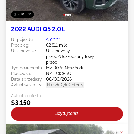
22m : 36s
2022 AUDI Q5 2.0L
Nr pojazdu:
45******
Przebieg:
62,811 mile
Uszkodzenie:
Uszkodzony
przód/Uszkodzony lewy
przód
Typ dokumentu:
Mv-907a New York
Placówka:
NY - CICERO
Data sprzedaży:
08/06/2026
Aktualny status:
Nie złożyłeś oferty
Aktualna oferta:
$3,150
Licytuj teraz!