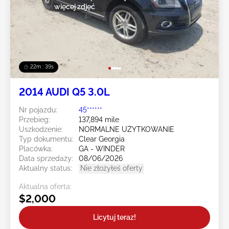
więcej zdjęć
22m : 36s
2014 AUDI Q5 3.0L
Nr pojazdu:
45******
Przebieg:
137,894 mile
Uszkodzenie:
NORMALNE UŻYTKOWANIE
Typ dokumentu:
Clear Georgia
Placówka:
GA - WINDER
Data sprzedaży:
08/06/2026
Aktualny status:
Nie złożyłeś oferty
Aktualna oferta:
$2,000
Licytuj teraz!