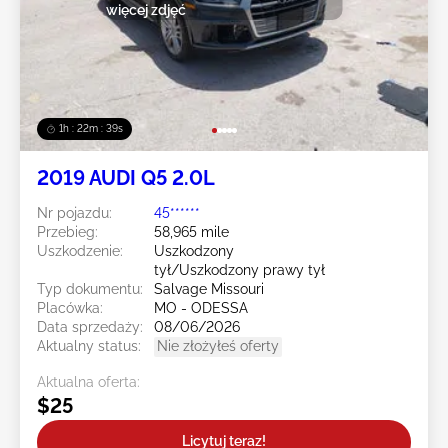
więcej zdjęć
1h : 22m : 36s
2019 AUDI Q5 2.0L
Nr pojazdu:
45******
Przebieg:
58,965 mile
Uszkodzenie:
Uszkodzony
tył/Uszkodzony prawy tył
Typ dokumentu:
Salvage Missouri
Placówka:
MO - ODESSA
Data sprzedaży:
08/06/2026
Aktualny status:
Nie złożyłeś oferty
Aktualna oferta:
$25
Licytuj teraz!