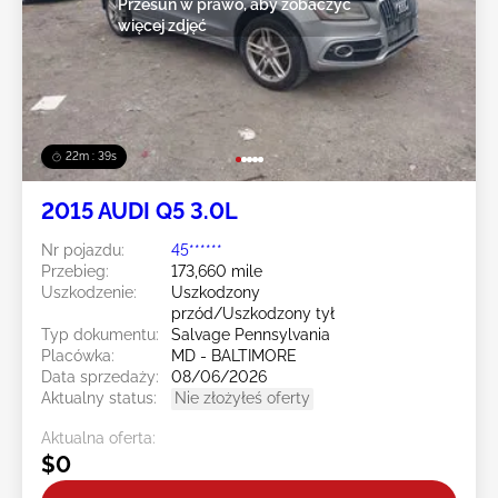
Przesuń w prawo, aby zobaczyć
więcej zdjęć
22m : 36s
2015 AUDI Q5 3.0L
Nr pojazdu:
45******
Przebieg:
173,660 mile
Uszkodzenie:
Uszkodzony
przód/Uszkodzony tył
Typ dokumentu:
Salvage Pennsylvania
Placówka:
MD - BALTIMORE
Data sprzedaży:
08/06/2026
Aktualny status:
Nie złożyłeś oferty
Aktualna oferta:
$0