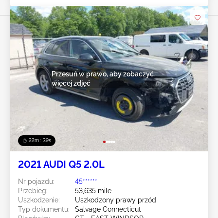
Przesuń w prawo, aby zobaczyć
więcej zdjęć
22m : 36s
2021 AUDI Q5 2.0L
Nr pojazdu:
45******
Przebieg:
53,635 mile
Uszkodzenie:
Uszkodzony prawy przód
Typ dokumentu:
Salvage Connecticut