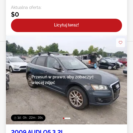
Aktualna oferta:
$0
Licytuj teraz!
Przesuń w prawo, aby zobaczyć
więcej zdjęć
1d : 0h : 22m : 36s
2009 AUDI Q5 3.2L