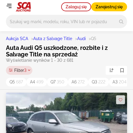
Zaloguj się
Zarejestruj się
Główne wyszukiwanie
Aukcja SCA
>
Auta z Salvage Title
>
Audi
>
Q5
Auta Audi Q5 uszkodzone, rozbite i z
Salvage Title na sprzedaż
Wyświetlanie wyników 1 - 30 z 681
Filter
3
Q5
687
A4
499
Q7
350
A6
272
Q3
222
A3
204