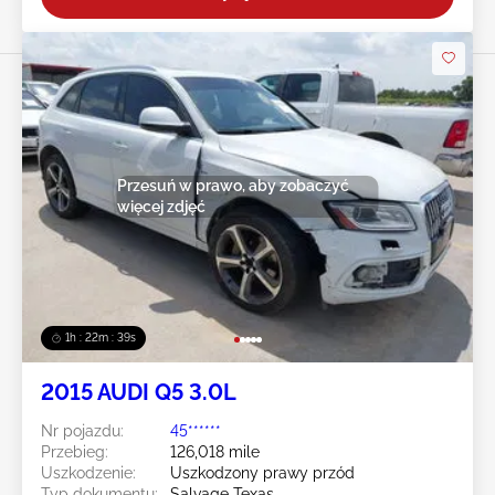
Przesuń w prawo, aby zobaczyć
więcej zdjęć
1h : 22m : 36s
2015 AUDI Q5 3.0L
Nr pojazdu:
45******
Przebieg:
126,018 mile
Uszkodzenie:
Uszkodzony prawy przód
Typ dokumentu:
Salvage Texas