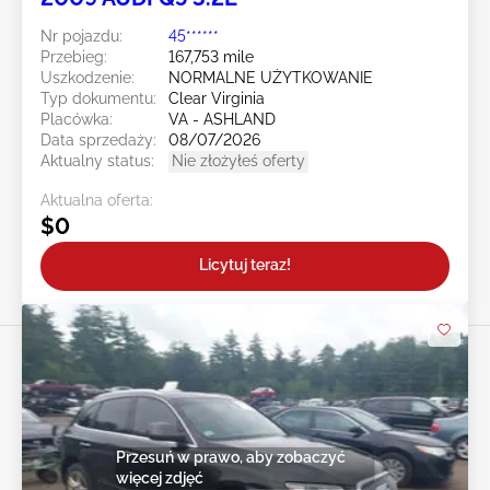
Nr pojazdu:
45******
Przebieg:
167,753 mile
Uszkodzenie:
NORMALNE UŻYTKOWANIE
Typ dokumentu:
Clear Virginia
Placówka:
VA - ASHLAND
Data sprzedaży:
08/07/2026
Aktualny status:
Nie złożyłeś oferty
Aktualna oferta:
$0
Licytuj teraz!
Przesuń w prawo, aby zobaczyć
więcej zdjęć