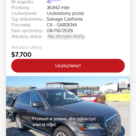
Nr pojazdu:
45******
Przebieg:
36,842 mile
Uszkodzenie:
Uszkodzony przód
Typ dokumentu:
Salvage California
Placówka:
CA - GARDENA
Data sprzedaży:
08/06/2026
Aktualny status:
Nie złożyłeś oferty
Aktualna oferta:
$7,700
Licytuj teraz!
Przesuń w prawo, aby zobaczyć
więcej zdjęć