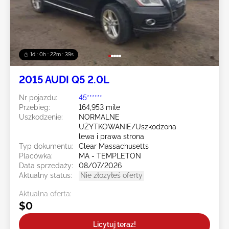
1d : 0h : 22m : 36s
2015 AUDI Q5 2.0L
Nr pojazdu:
45******
Przebieg:
164,953 mile
Uszkodzenie:
NORMALNE
UŻYTKOWANIE/Uszkodzona
lewa i prawa strona
Typ dokumentu:
Clear Massachusetts
Placówka:
MA - TEMPLETON
Data sprzedaży:
08/07/2026
Aktualny status:
Nie złożyłeś oferty
Aktualna oferta:
$0
Licytuj teraz!