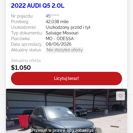
2022 AUDI Q5 2.0L
Nr pojazdu:
45******
Przebieg:
42,038 mile
Uszkodzenie:
Uszkodzony przód i tył
Typ dokumentu:
Salvage Missouri
Placówka:
MO - ODESSA
Data sprzedaży:
08/06/2026
Aktualny status:
Nie złożyłeś oferty
Aktualna oferta:
$1,050
Licytuj teraz!
Przesuń w prawo, aby zobaczyć