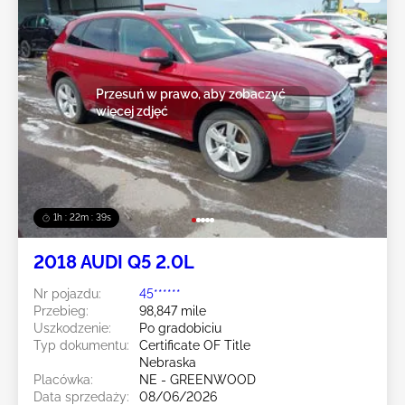
Przesuń w prawo, aby zobaczyć
więcej zdjęć
1h : 22m : 36s
2018 AUDI Q5 2.0L
Nr pojazdu:
45******
Przebieg:
98,847 mile
Uszkodzenie:
Po gradobiciu
Typ dokumentu:
Certificate OF Title
Nebraska
Placówka:
NE - GREENWOOD
Data sprzedaży:
08/06/2026