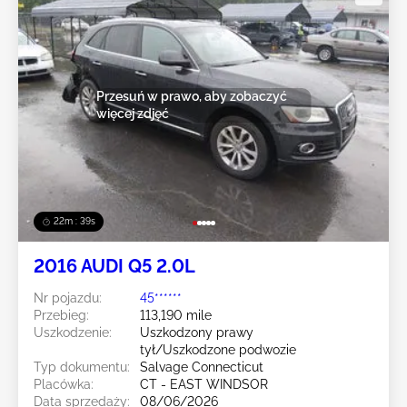
Przesuń w prawo, aby zobaczyć
więcej zdjęć
22m : 36s
2016 AUDI Q5 2.0L
Nr pojazdu:
45******
Przebieg:
113,190 mile
Uszkodzenie:
Uszkodzony prawy
tył/Uszkodzone podwozie
Typ dokumentu:
Salvage Connecticut
Placówka:
CT - EAST WINDSOR
Data sprzedaży:
08/06/2026