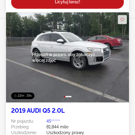
Licytuj teraz!
Przesuń w prawo, aby zobaczyć
więcej zdjęć
22m : 36s
2019 AUDI Q5 2.0L
Nr pojazdu:
45******
Przebieg:
81,844 mile
Uszkodzenie:
Uszkodzony prawy