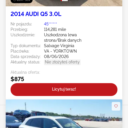
2014 AUDI Q5 3.0L
Nr pojazdu:
45******
Przebieg:
114,281 mile
Uszkodzenie:
Uszkodzona lewa
strona/Brak danych
Typ dokumentu:
Salvage Virginia
Placówka:
VA - YORKTOWN
Data sprzedaży:
08/06/2026
Aktualny status:
Nie złożyłeś oferty
Aktualna oferta:
$875
Licytuj teraz!