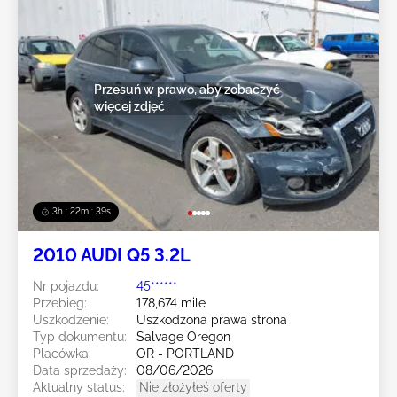
Przesuń w prawo, aby zobaczyć
więcej zdjęć
3h : 22m : 36s
2010 AUDI Q5 3.2L
Nr pojazdu:
45******
Przebieg:
178,674 mile
Uszkodzenie:
Uszkodzona prawa strona
Typ dokumentu:
Salvage Oregon
Placówka:
OR - PORTLAND
Data sprzedaży:
08/06/2026
Aktualny status:
Nie złożyłeś oferty