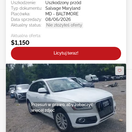
Uszkodzenie:
Uszkodzony przód
Typ dokumentu:
Salvage Maryland
Placówka:
MD - BALTIMORE
Data sprzedaży:
08/06/2026
Aktualny status:
Nie złożyłeś oferty
Aktualna oferta:
$1,150
Licytuj teraz!
Przesuń w prawo, aby zobaczyć
więcej zdjęć