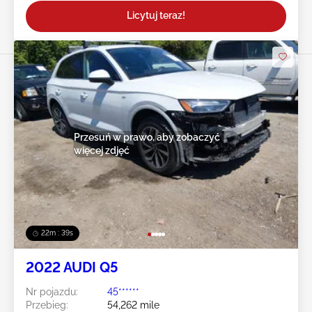
Licytuj teraz!
Przesuń w prawo, aby zobaczyć
więcej zdjęć
22m : 36s
2022 AUDI Q5
Nr pojazdu:
45******
Przebieg:
54,262 mile