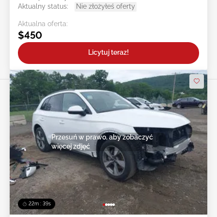
Aktualny status:
Nie złożyłeś oferty
Aktualna oferta:
$450
Licytuj teraz!
Przesuń w prawo, aby zobaczyć
więcej zdjęć
22m : 36s