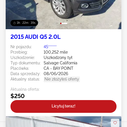
3h : 22m : 36s
2015 AUDI Q5 2.0L
Nr pojazdu:
45******
Przebieg:
100,252 mile
Uszkodzenie:
Uszkodzony tył
Typ dokumentu:
Salvage California
Placówka:
CA - BAY POINT
Data sprzedaży:
08/06/2026
Aktualny status:
Nie złożyłeś oferty
Aktualna oferta:
$250
Licytuj teraz!