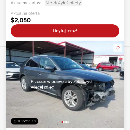
Aktualny status:
Nie złożyłeś oferty
Aktualna oferta:
$2,050
Licytuj teraz!
Przesuń w prawo, aby zobaczyć
więcej zdjęć
1h : 22m : 36s