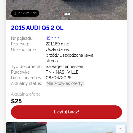
1h : 22m : 36s
2015 AUDI Q5 2.0L
Nr pojazdu:
45******
Przebieg:
221,189 mile
Uszkodzenie:
Uszkodzony
przód/Uszkodzona lewa
strona
Typ dokumentu:
Salvage Tennessee
Placówka:
TN - NASHVILLE
Data sprzedaży:
08/06/2026
Aktualny status:
Nie złożyłeś oferty
Aktualna oferta:
$25
Licytuj teraz!