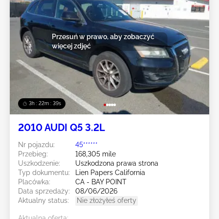
Przesuń w prawo, aby zobaczyć
więcej zdjęć
3h : 22m : 36s
2010 AUDI Q5 3.2L
Nr pojazdu:
45******
Przebieg:
168,305 mile
Uszkodzenie:
Uszkodzona prawa strona
Typ dokumentu:
Lien Papers California
Placówka:
CA - BAY POINT
Data sprzedaży:
08/06/2026
Aktualny status:
Nie złożyłeś oferty
Aktualna oferta: