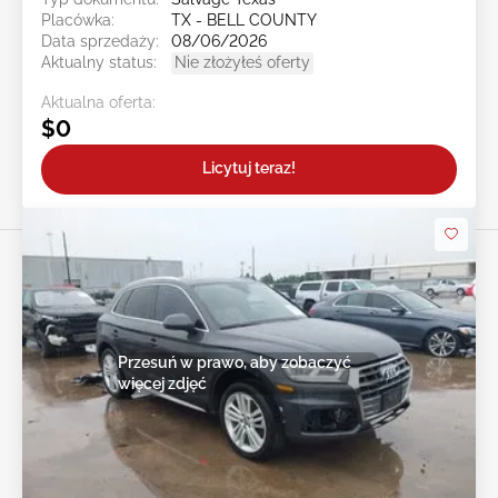
Placówka:
TX - BELL COUNTY
Data sprzedaży:
08/06/2026
Aktualny status:
Nie złożyłeś oferty
Aktualna oferta:
$0
Licytuj teraz!
Przesuń w prawo, aby zobaczyć
więcej zdjęć