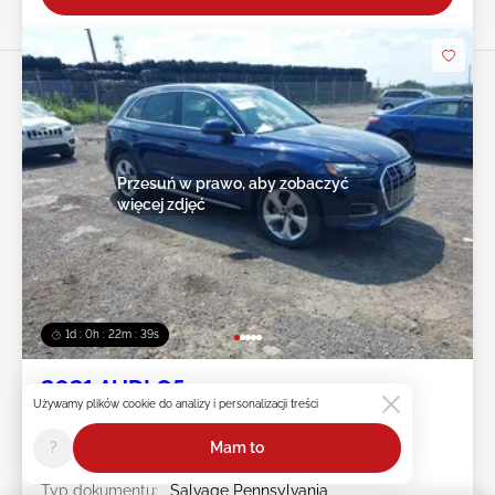
Przesuń w prawo, aby zobaczyć
więcej zdjęć
1d : 0h : 22m : 36s
2021 AUDI Q5
Używamy plików cookie do analizy i personalizacji treści
Nr pojazdu:
45******
?
Mam to
Przebieg:
53,853 mile
Uszkodzenie:
Uszkodzenie dachu
Typ dokumentu:
Salvage Pennsylvania