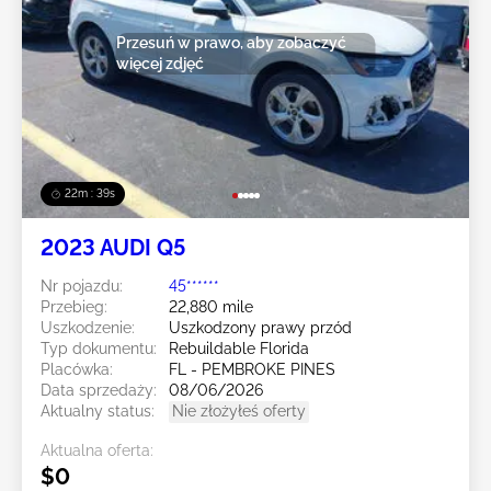
Przesuń w prawo, aby zobaczyć
więcej zdjęć
22m : 36s
2023 AUDI Q5
Nr pojazdu:
45******
Przebieg:
22,880 mile
Uszkodzenie:
Uszkodzony prawy przód
Typ dokumentu:
Rebuildable Florida
Placówka:
FL - PEMBROKE PINES
Data sprzedaży:
08/06/2026
Aktualny status:
Nie złożyłeś oferty
Aktualna oferta:
$0