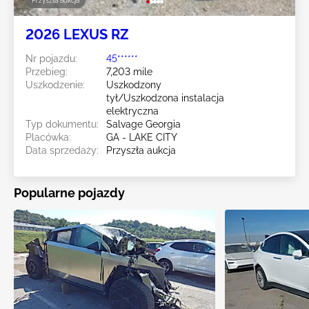
Przyszła aukcja
2026 LEXUS RZ
Nr pojazdu:
45******
Przebieg:
7,203 mile
Uszkodzenie:
Uszkodzony
tył/Uszkodzona instalacja
elektryczna
Typ dokumentu:
Salvage Georgia
Placówka:
GA - LAKE CITY
Data sprzedaży:
Przyszła aukcja
Popularne pojazdy