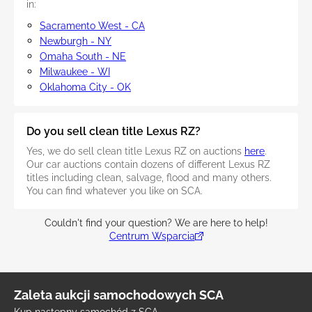
in:
Sacramento West - CA
Newburgh - NY
Omaha South - NE
Milwaukee - WI
Oklahoma City - OK
Do you sell clean title Lexus RZ?
Yes, we do sell clean title Lexus RZ on auctions
here
.
Our car auctions contain dozens of different Lexus RZ
titles including clean, salvage, flood and many others.
You can find whatever you like on SCA.
Couldn't find your question? We are here to help!
Centrum Wsparcia
Zaleta aukcji samochodowych SCA