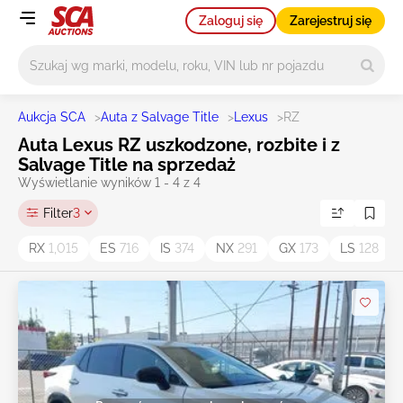
Zaloguj się
Zarejestruj się
Główne wyszukiwanie
Aukcja SCA
>
Auta z Salvage Title
>
Lexus
>
RZ
Auta Lexus RZ uszkodzone, rozbite i z
Salvage Title na sprzedaż
Wyświetlanie wyników 1 - 4 z 4
Filter
3
RX
1,015
ES
716
IS
374
NX
291
GX
173
LS
128