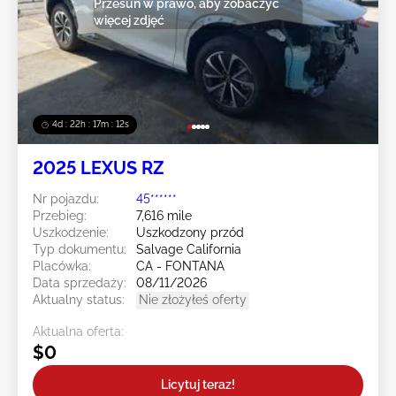
Przesuń w prawo, aby zobaczyć
więcej zdjęć
4d : 22h : 17m : 11s
2025 LEXUS RZ
Nr pojazdu:
45******
Przebieg:
7,616 mile
Uszkodzenie:
Uszkodzony przód
Typ dokumentu:
Salvage California
Placówka:
CA - FONTANA
Data sprzedaży:
08/11/2026
Aktualny status:
Nie złożyłeś oferty
Aktualna oferta:
$0
Licytuj teraz!