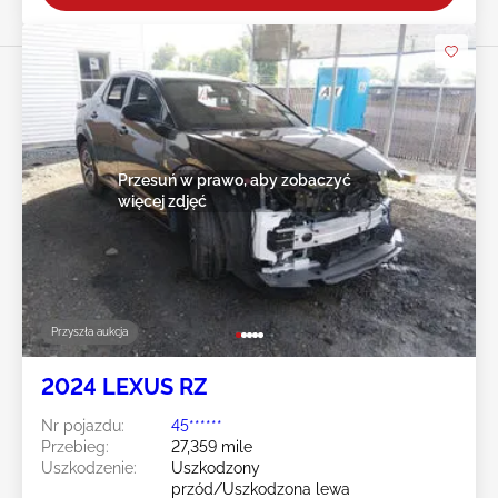
Przesuń w prawo, aby zobaczyć
więcej zdjęć
Przyszła aukcja
2024 LEXUS RZ
Nr pojazdu:
45******
Przebieg:
27,359 mile
Uszkodzenie:
Uszkodzony
przód/Uszkodzona lewa