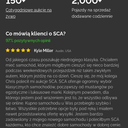
150+
2,000+
Cotygodniowe aukcje na
Pojazdy na sprzedaż
żywo
dodawane codziennie
Co mówią klienci o SCA?
97% pozytywnych opinii
Kyle Miller
Austin, USA
Od jakiegoś czasu poszukuję niedrogiego klasyka. Chciałem
mieć samochód, którym mógłbym cieszyć się nieco bardziej
podczas weekendowych przejażdżek niż takim zwykłym
autem, którym jeżdżę na co dzień. Cieszę się, że mój kolega
Chris polecił mi aukcje SCA. SCA oferuje ogromny wybór
klasycznych samochodów, począwszy od mustangów po
egzotyczne i luksusowe marki. Kolejnym powodem, dla
którego jestem pod wrażeniem jest to, że wszystko odbywa
się online. Kupno samochodu u Was przebiegło szybko i
łatwo. Wszystkie potrzebne opcje były pod ręką i miałem
nawet przedstawioną ofertę wysyłki. Jestem bardzo
zadowolony z mojego nowego samochodu i poleciłbym SCA
każdemu, kto chce znaleźć dobre samochody w dobrej cenie.