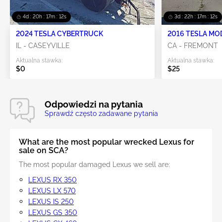
4d : 20h : 17m : 11s
3d : 22h : 17m : 11s
2024 TESLA CYBERTRUCK
2016 TESLA MO
IL - CASEYVILLE
CA - FREMONT
Aktualna stawka:
Aktualna stawka:
$0
$25
Odpowiedzi na pytania
Sprawdź często zadawane pytania
What are the most popular wrecked Lexus for
sale on SCA?
The most popular damaged Lexus we sell are:
LEXUS RX 350
LEXUS LX 570
LEXUS IS 250
LEXUS GS 350