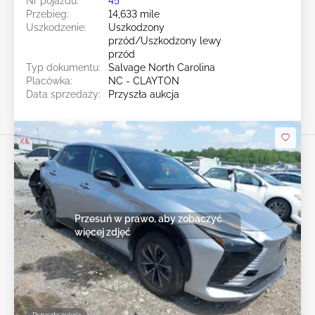
Nr pojazdu:
45******
Przebieg:
14,633 mile
Uszkodzenie:
Uszkodzony
przód/Uszkodzony lewy
przód
Typ dokumentu:
Salvage North Carolina
Placówka:
NC - CLAYTON
Data sprzedaży:
Przyszła aukcja
Przesuń w prawo, aby zobaczyć
więcej zdjęć