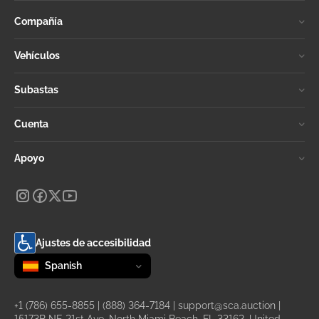
Compañía
Vehículos
Subastas
Cuenta
Apoyo
Ajustes de accesibilidad
Change language
selected
Spanish
+1 (786) 655-8855
|
(888) 364-7184
|
support@sca.auction
|