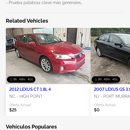
- Prueba palabras clave más generales..
Related Vehicles
9h : 49m : 40s
9h : 49m : 40s
2012 LEXUS CT 1.8L 4
2007 LEXUS GS 3.
NC - HIGH POINT
NJ - PORT MURRA
Oferta Actual:
Oferta Actual:
$25
$0
Vehículos Populares