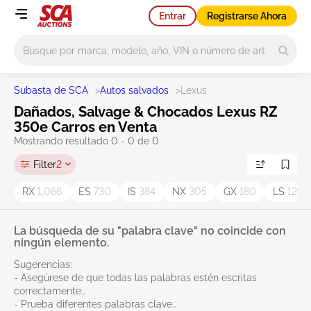
Entrar
Registrarse Ahora
Main search
Subasta de SCA
>
Autos salvados
>
Lexus
Dañados, Salvage & Chocados Lexus RZ
350e Carros en Venta
Mostrando resultado 0 - 0 de 0
Filter
2
RX
1,066
ES
730
IS
384
NX
305
GX
180
LS
127
La búsqueda de su "palabra clave" no coincide con
ningún elemento.
Sugerencias:
- Asegúrese de que todas las palabras estén escritas
correctamente..
- Prueba diferentes palabras clave..