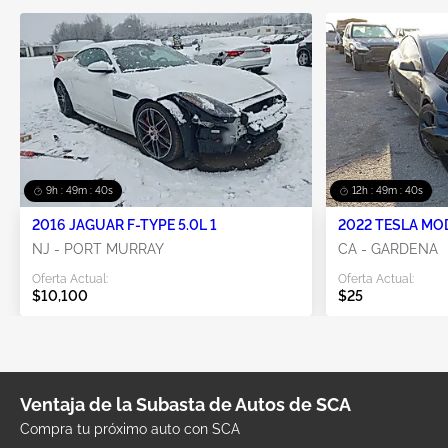
9h : 49m : 40s
12h : 49m : 40s
2016 JAGUAR F-TYPE 5.0L 1
2022 TESLA MO
NJ - PORT MURRAY
CA - GARDENA
Oferta Actual:
Oferta Actual:
$10,100
$25
Ventaja de la Subasta de Autos de SCA
Compra tu próximo auto con SCA