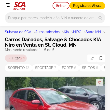
Entrar
Registrarse Ahora
Main search
Subasta de SCA
>
Autos salvados
>
KIA
>
NIRO
>
State MN
>
St.
Carros Dañados, Salvage & Chocados KIA
Niro en Venta en St. Cloud, MN
Mostrando resultado 1 - 5 de 5
Filter
6
SORENTO
13
SPORTAGE
7
FORTE
6
SELTOS
6
SO