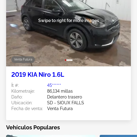
Swipe to right for more images
Venta Futura
2019 KIA Niro 1.6L
Ít #:
45******
Kilometraje:
86,134 millas
Daño:
Delantero trasero
Ubicación:
SD - SIOUX FALLS
Fecha de venta:
Venta Futura
Vehículos Populares