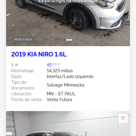
Swipe to right for more images
Venta Futura
2019 KIA NIRO 1.6L
Ít #:
45******
Kilometraje:
54,323 millas
Daño:
Interfaz/Lado izquierdo
Tipo de
Salvage Minnesota
documento:
Ubicación:
MN - ST PAUL
Fecha de venta:
Venta Futura