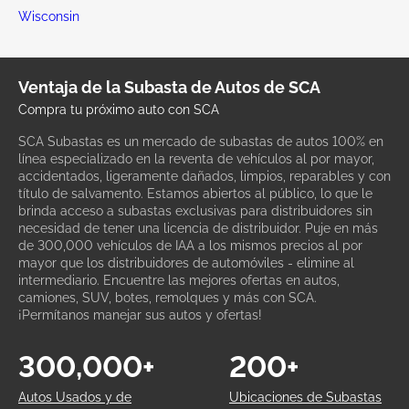
Wisconsin
Ventaja de la Subasta de Autos de SCA
Compra tu próximo auto con SCA
SCA Subastas es un mercado de subastas de autos 100% en
línea especializado en la reventa de vehículos al por mayor,
accidentados, ligeramente dañados, limpios, reparables y con
título de salvamento. Estamos abiertos al público, lo que le
brinda acceso a subastas exclusivas para distribuidores sin
necesidad de tener una licencia de distribuidor. Puje en más
de 300,000 vehículos de IAA a los mismos precios al por
mayor que los distribuidores de automóviles - elimine al
intermediario. Encuentre las mejores ofertas en autos,
camiones, SUV, botes, remolques y más con SCA.
¡Permítanos manejar sus autos y ofertas!
300,000+
200+
Autos Usados y de
Ubicaciones de Subastas