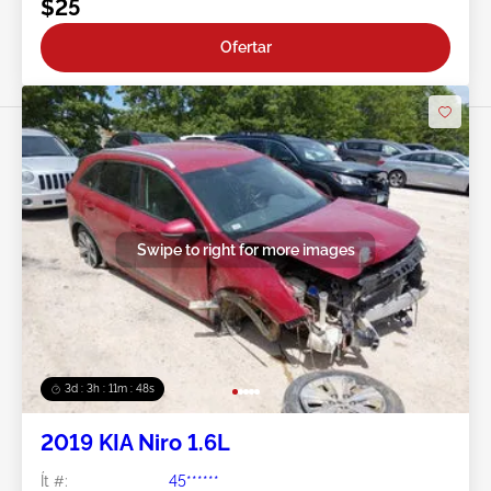
$25
Ofertar
Swipe to right for more images
3d : 3h : 11m : 48s
2019 KIA Niro 1.6L
Ít #:
45******