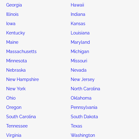
Georgia
Hawaii
Illinois
Indiana
Iowa
Kansas
Kentucky
Louisiana
Maine
Maryland
Massachusetts
Michigan
Minnesota
Missouri
Nebraska
Nevada
New Hampshire
New Jersey
New York
North Carolina
Ohio
Oklahoma
Oregon
Pennsylvania
South Carolina
South Dakota
Tennessee
Texas
Virginia
Washington