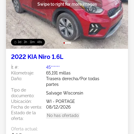
Swipe to right for more images
3d : 3h : 11m : 48s
2022 KIA Niro 1.6L
Ít #:
45******
Kilometraje:
65,191 millas
Daño:
Trasera derecha/Por todas
partes
Tipo de
Salvage Wisconsin
documento:
Ubicación:
WI - PORTAGE
Fecha de venta:
08/12/2026
Estado de la
No has ofertado
oferta:
Oferta actual: