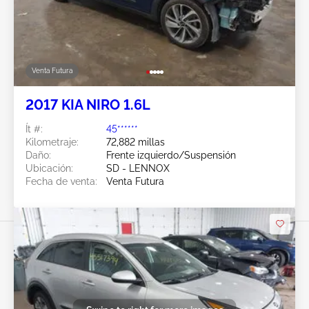
Venta Futura
2017 KIA NIRO 1.6L
Ít #:
45******
Kilometraje:
72,882 millas
Daño:
Frente izquierdo/Suspensión
Ubicación:
SD - LENNOX
Fecha de venta:
Venta Futura