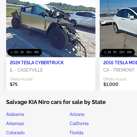
2d : 3h : 11m : 48s
1d : 5h : 11m : 48s
2024 TESLA CYBERTRUCK
2016 TESLA MO
IL - CASEYVILLE
CA - FREMONT
Oferta Actual:
Oferta Actual:
$75
$1,000
Salvage KIA Niro cars for sale by State
Alabama
Arizona
Arkansas
California
Colorado
Florida