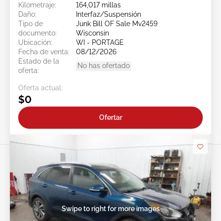
Kilometraje:
164,017 millas
Daño:
Interfaz/Suspensión
Tipo de
Junk Bill OF Sale Mv2459
documento:
Wisconsin
Ubicación:
WI - PORTAGE
Fecha de venta:
08/12/2026
Estado de la
No has ofertado
oferta:
Oferta actual:
$0
Ofertar
Swipe to right for more images