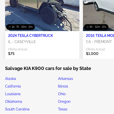
1d : 7h : 32m : 09s
9h : 32m : 09s
2024 TESLA CYBERTRUCK
2016 TESLA MO
IL - CASEYVILLE
CA - FREMONT
Oferta Actual:
Oferta Actual:
$75
$1,000
Salvage KIA K900 cars for sale by State
Alaska
Arkansas
California
Illinois
Louisiana
Ohio
Oklahoma
Oregon
South Carolina
Texas