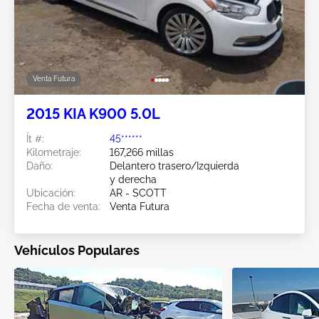
Venta Futura
2015 KIA K900 5.0L
Ít #:
45******
Kilometraje:
167,266 millas
Daño:
Delantero trasero/Izquierda
y derecha
Ubicación:
AR - SCOTT
Fecha de venta:
Venta Futura
Vehículos Populares