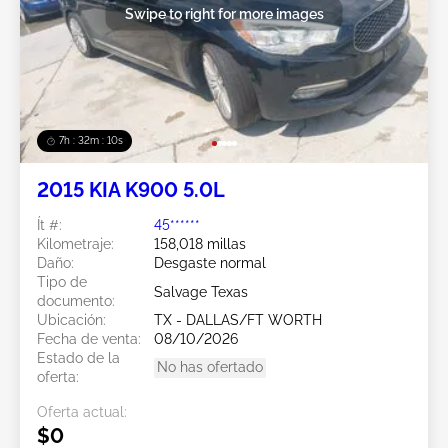
Swipe to right for more images
7h : 32m : 09s
2015 KIA K900 5.0L
Ít #:
45******
Kilometraje:
158,018 millas
Daño:
Desgaste normal
Tipo de
Salvage Texas
documento:
Ubicación:
TX - DALLAS/FT WORTH
Fecha de venta:
08/10/2026
Estado de la
No has ofertado
oferta:
Oferta actual:
$0