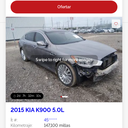
Ofertar
Swipe to right for more images
2d : 7h : 32m : 09s
2015 KIA K900 5.0L
Ít #:
45******
Kilometraje:
147,100 millas