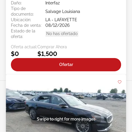
Daño:
Interfaz
Tipo de
Salvage Louisiana
documento:
Ubicación:
LA - LAFAYETTE
Fecha de venta:
08/12/2026
Estado de la
No has ofertado
oferta:
Oferta actual:
Comprar Ahora
$0
$1,500
Ofertar
Swipe to right for more images