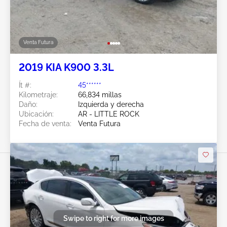
Venta Futura
2019 KIA K900 3.3L
Ít #:
45******
Kilometraje:
66,834 millas
Daño:
Izquierda y derecha
Ubicación:
AR - LITTLE ROCK
Fecha de venta:
Venta Futura
Swipe to right for more images