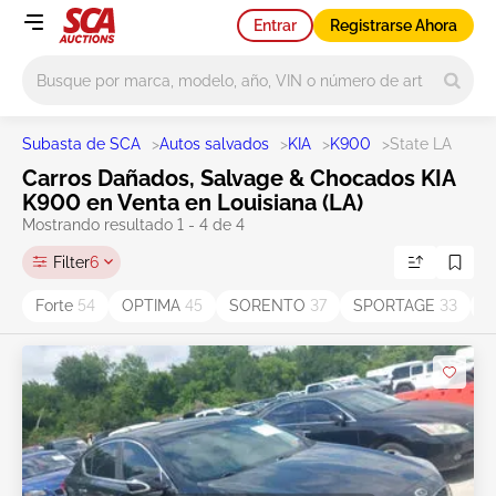
Entrar
Registrarse Ahora
Main search
Subasta de SCA
>
Autos salvados
>
KIA
>
K900
>
State LA
Carros Dañados, Salvage & Chocados KIA
K900 en Venta en Louisiana (LA)
Mostrando resultado 1 - 4 de 4
Filter
6
Forte
54
OPTIMA
45
SORENTO
37
SPORTAGE
33
S