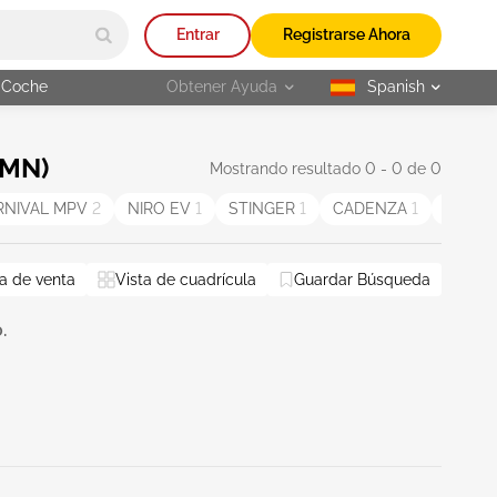
Entrar
Registrarse Ahora
 Coche
Obtener Ayuda
Spanish
selected
(MN)
Mostrando resultado 0 - 0 de 0
RNIVAL MPV
2
NIRO EV
1
STINGER
1
CADENZA
1
NIRO
1
a de venta
Vista de cuadrícula
Guardar Búsqueda
.