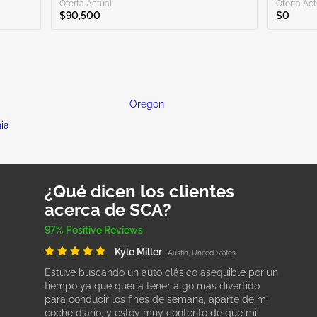
Oferta Actual:
Oferta Act
$90,500
$0
Oregon
ia
¿Qué dicen los clientes
acerca de SCA?
97% Positive Reviews
Kyle Miller
Austin, United States
Estuve buscando un auto clásico asequible por un
tiempo ya que quería tener algo más divertido
para conducir los fines de semana, aparte de mi
coche diario, y estoy muy contento de que mi