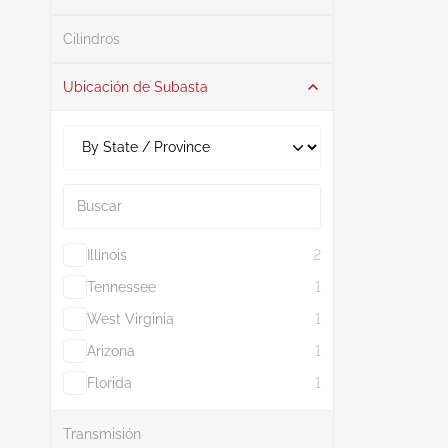
Buscar
Cilindros
Ubicación de Subasta
Buscar
Illinois
2
Tennessee
1
West Virginia
1
Arizona
1
Florida
1
Mostrar más
Transmisión