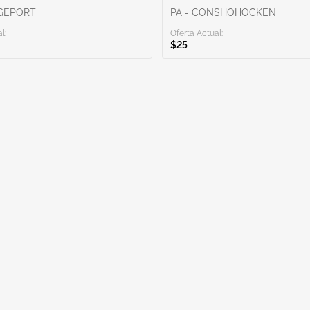
DGEPORT
PA - CONSHOHOCKEN
l:
Oferta Actual:
$25