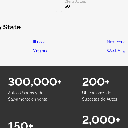
Oferta Actual:
$0
y State
Illinois
New York
Virginia
West Virgin
300,000+
200+
Autos Usados y de
Ubicaciones de
Salvamento en venta
Subastas de Autos
2,000+
150+