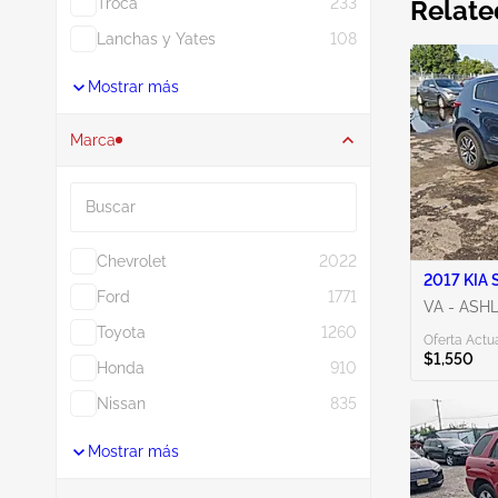
Troca
233
Relate
Lanchas y Yates
108
Mostrar más
Marca
Buscar
Chevrolet
2022
2017 KIA 
Ford
1771
VA - ASH
Toyota
1260
Oferta Actua
$1,550
Honda
910
Nissan
835
Mostrar más