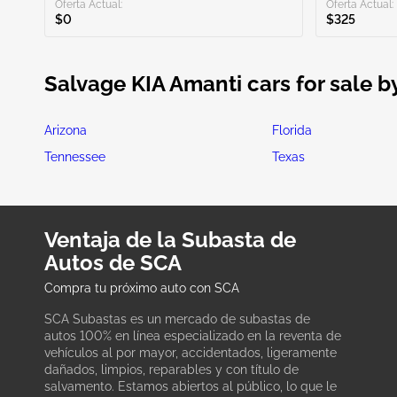
Oferta Actual:
Oferta Actual:
$0
$325
Salvage KIA Amanti cars for sale b
Arizona
Florida
Tennessee
Texas
Ventaja de la Subasta de
Autos de SCA
Compra tu próximo auto con SCA
SCA Subastas es un mercado de subastas de
autos 100% en línea especializado en la reventa de
vehículos al por mayor, accidentados, ligeramente
dañados, limpios, reparables y con título de
salvamento. Estamos abiertos al público, lo que le