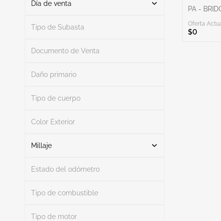
Día de venta
PA - BRI
Oferta Actua
De
A
Tipo de Subasta
$0
Documento de Venta
Daño primario
Buscar
Tipo de cuerpo
Color Exterior
Buscar
Millaje
Estado del odómetro
Mileage From
Mileage To
Tipo de combustible
Tipo de motor