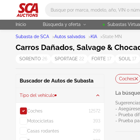
Main search
Inicio
Búsqueda y oferta
Subastas Virtua
Subasta de SCA
>
Autos salvados
>
KIA
>
State MN
Carros Dañados, Salvage & Chocad
SORENTO
26
SPORTAGE
22
FORTE
17
SOUL
17
Coches
Buscador de Autos de Subasta
La búsque
Tipo del vehículo
Sugerencias
- Asegúrese
Coches
12572
- Prueba dif
- Prueba pa
Motocicletas
393
Casas rodantes
299