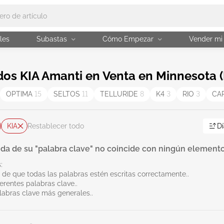
les
Subastas
Cómo Empezar
Vender mi
os KIA Amanti en Venta en Minnesota 
OPTIMA
15
SELTOS
11
TELLURIDE
8
K4
3
RIO
3
CA
KIA
Dí
Restablecer todo
da de su "palabra clave" no coincide con ningún elemento
:
 de que todas las palabras estén escritas correctamente..
erentes palabras clave..
labras clave más generales..