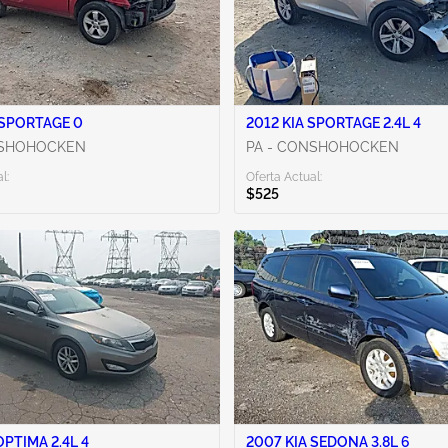
2009 KIA SPORTAGE 0
2012 KIA SPORTAGE 2.4L 4
NSHOHOCKEN
PA - CONSHOHOCKEN
l:
Oferta Actual:
$525
OPTIMA 2.4L 4
2007 KIA SEDONA 3.8L 6