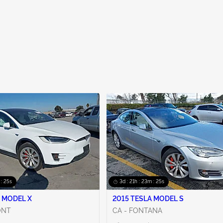
 : 24s
3d : 21h : 23m : 24s
 MODEL X
2015 TESLA MODEL S
ONT
CA - FONTANA