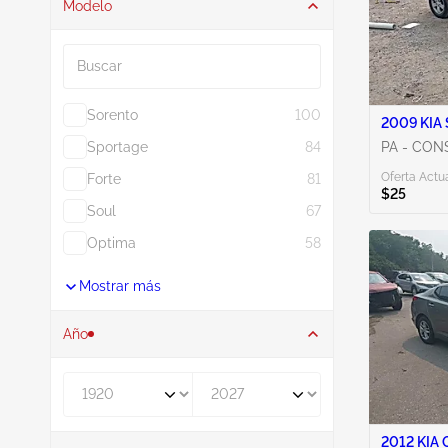
Modelo
Buscar
Sorento
100
Sportage
84
PA - CO
Oferta Actua
Forte
81
$25
Soul
67
Optima
58
Mostrar más
Año
De
A
2012 KIA 