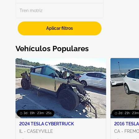
Tren motriz
Aplicar filtros
Vehículos Populares
3d : 19h : 23m : 24s
2d : 21h : 23m
2024 TESLA CYBERTRUCK
2016 TESLA
IL - CASEYVILLE
CA - FREM