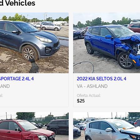
d Vehicles
SPORTAGE 2.4L 4
2022 KIA SELTOS 2.0L 4
LAND
VA - ASHLAND
l:
Oferta Actual:
$25