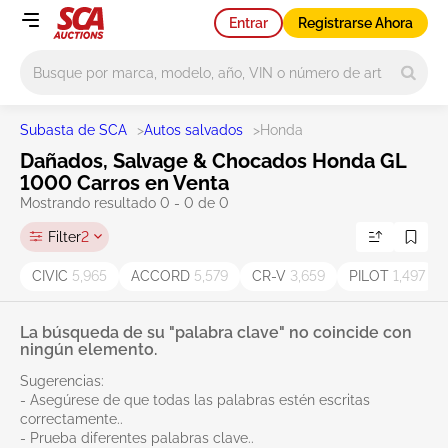
Entrar
Registrarse Ahora
Main search
Subasta de SCA
>
Autos salvados
>
Honda
Dañados, Salvage & Chocados Honda GL
1000 Carros en Venta
Mostrando resultado 0 - 0 de 0
Filter
2
CIVIC
5,965
ACCORD
5,579
CR-V
3,659
PILOT
1,497
La búsqueda de su "palabra clave" no coincide con
ningún elemento.
Sugerencias:
- Asegúrese de que todas las palabras estén escritas
correctamente..
- Prueba diferentes palabras clave..