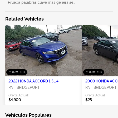
- Prueba palabras clave más generales..
Related Vehicles
02m : 40s
02m : 40s
2022 HONDA ACCORD 1.5L 4
2009 HONDA ACCO
PA - BRIDGEPORT
PA - BRIDGEPORT
Oferta Actual:
Oferta Actual:
$4,900
$25
Vehículos Populares