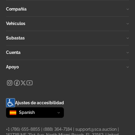
Compañía
Vehículos
Subastas
Cuenta
Apoyo
Ajustes de accesibilidad
Change language
selected
Spanish
+1 (786) 655-8855
|
(888) 364-7184
|
support@sca.auction
|