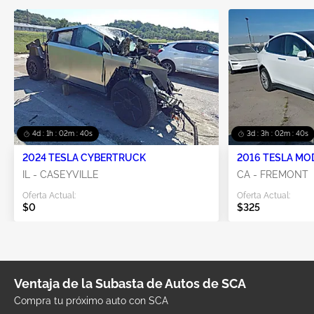
4d : 1h : 02m : 40s
3d : 3h : 02m : 40s
2024 TESLA CYBERTRUCK
2016 TESLA MO
IL - CASEYVILLE
CA - FREMONT
Oferta Actual:
Oferta Actual:
$0
$325
Ventaja de la Subasta de Autos de SCA
Compra tu próximo auto con SCA