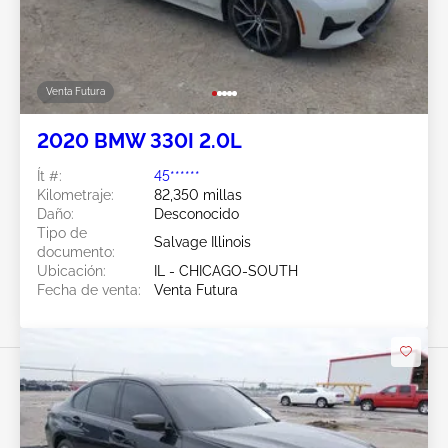
Venta Futura
2020 BMW 330I 2.0L
Ít #:
45******
Kilometraje:
82,350 millas
Daño:
Desconocido
Tipo de
Salvage Illinois
documento:
Ubicación:
IL - CHICAGO-SOUTH
Fecha de venta:
Venta Futura