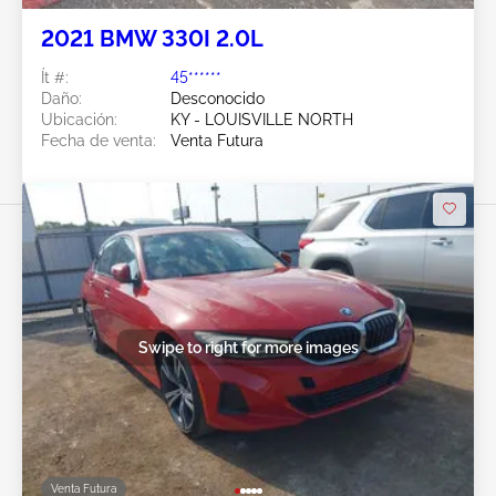
2021 BMW 330I 2.0L
Ít #:
45******
Daño:
Desconocido
Ubicación:
KY - LOUISVILLE NORTH
Fecha de venta:
Venta Futura
Swipe to right for more images
Venta Futura