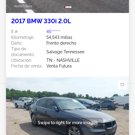
Venta Futura
2017 BMW 330i 2.0L
Ít #:
45******
Kilometraje:
54,543 millas
Daño:
Frente derecho
Tipo de
Salvage Tennessee
documento:
Ubicación:
TN - NASHVILLE
Fecha de venta:
Venta Futura
Swipe to right for more images