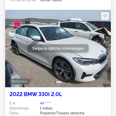
Swipe to right for more images
Venta Futura
2022 BMW 330I 2.0L
Ít #:
44******
Kilometraje:
1 millas
Daño:
Posterior/Trasera derecha