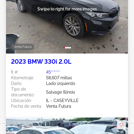
Swipe to right for more images
Venta Futura
2023 BMW 330i 2.0L
Ít #:
45******
Kilometraje:
58,607 millas
Daño:
Lado izquierdo
Tipo de
Salvage Illinois
documento:
Ubicación:
IL - CASEYVILLE
Fecha de venta:
Venta Futura