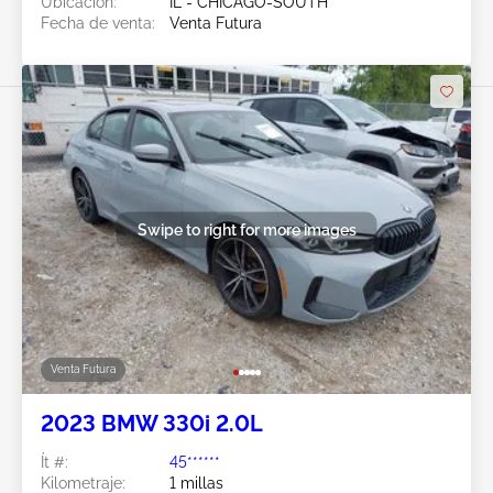
Ubicación:
IL - CHICAGO-SOUTH
Fecha de venta:
Venta Futura
Swipe to right for more images
Venta Futura
2023 BMW 330i 2.0L
Ít #:
45******
Kilometraje:
1 millas