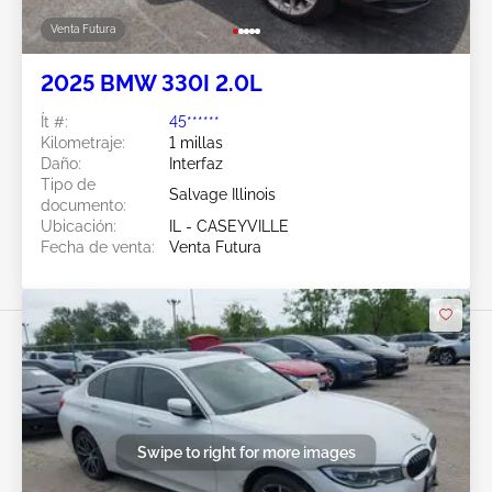
Venta Futura
2025 BMW 330I 2.0L
Ít #:
45******
Kilometraje:
1 millas
Daño:
Interfaz
Tipo de
Salvage Illinois
documento:
Ubicación:
IL - CASEYVILLE
Fecha de venta:
Venta Futura
Swipe to right for more images