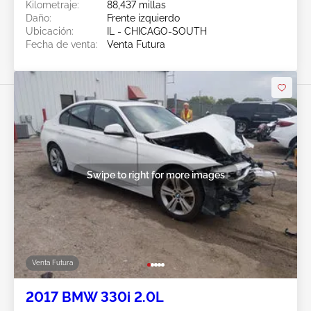
Kilometraje:
88,437 millas
Daño:
Frente izquierdo
Ubicación:
IL - CHICAGO-SOUTH
Fecha de venta:
Venta Futura
Swipe to right for more images
Venta Futura
2017 BMW 330i 2.0L