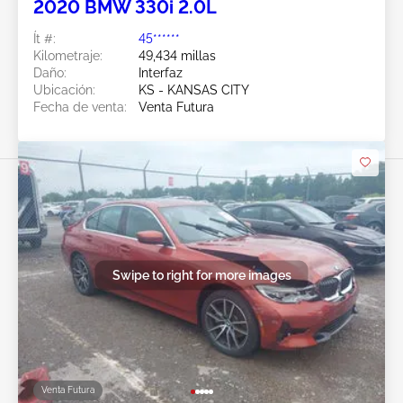
2020 BMW 330i 2.0L
Ít #:
45******
Kilometraje:
49,434 millas
Daño:
Interfaz
Ubicación:
KS - KANSAS CITY
Fecha de venta:
Venta Futura
Swipe to right for more images
Venta Futura