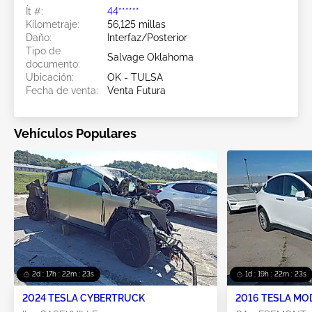
Ít #:
44******
Kilometraje:
56,125 millas
Daño:
Interfaz/Posterior
Tipo de
Salvage Oklahoma
documento:
Ubicación:
OK - TULSA
Fecha de venta:
Venta Futura
Vehículos Populares
2d : 17h : 22m : 20s
1d : 19h : 22m : 20s
2024 TESLA CYBERTRUCK
2016 TESLA MO