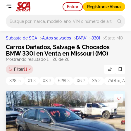
Entrar
Registrarse Ahora
Main search
Subasta de SCA
>
Autos salvados
>
BMW
>
330I
>
State MO
Carros Dañados, Salvage & Chocados
BMW 330i en Venta en Missouri (MO)
Mostrando resultado 1 - 26 de 26
Filter
11
328I
5
X1
3
X3
3
528I
3
X6
2
X5
2
750Lxi, Alp