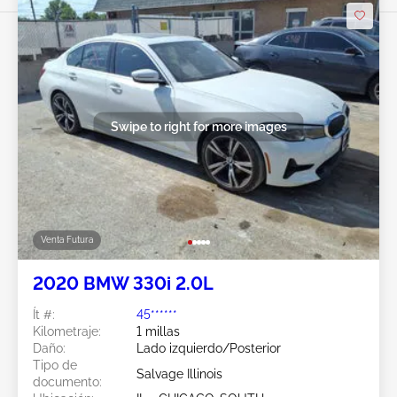
Swipe to right for more images
Venta Futura
2020 BMW 330i 2.0L
Ít #:
45******
Kilometraje:
1 millas
Daño:
Lado izquierdo/Posterior
Tipo de
Salvage Illinois
documento: