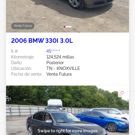
Venta Futura
2006 BMW 330I 3.0L
Ít #:
45******
Kilometraje:
124,524 millas
Daño:
Posterior
Ubicación:
TN - KNOXVILLE
Fecha de venta:
Venta Futura
Swipe to right for more images