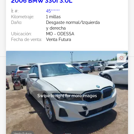
2006 BMW 330I 3.0L
Ít #:
45******
Kilometraje:
1 millas
Daño:
Desgaste normal/Izquierda
y derecha
Ubicación:
MO - ODESSA
Fecha de venta:
Venta Futura
Swipe to right for more images
Venta Futura