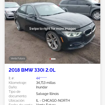
Swipe to right for more images
Venta Futura
2018 BMW 330i 2.0L
Ít #:
44******
Kilometraje:
34,713 millas
Daño:
Inundar
Tipo de
Salvage Illinois
documento:
Ubicación:
IL - CHICAGO-NORTH
Fecha de venta:
Venta Futura