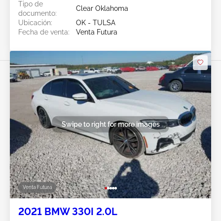
Tipo de
Clear Oklahoma
documento:
Ubicación:
OK - TULSA
Fecha de venta:
Venta Futura
Swipe to right for more images
Venta Futura
2021 BMW 330I 2.0L