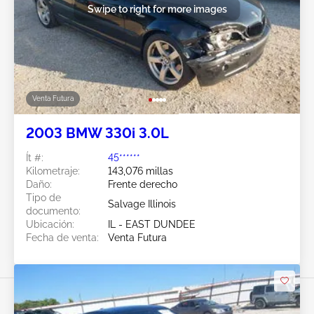
Swipe to right for more images
Venta Futura
2003 BMW 330i 3.0L
Ít #:
45******
Kilometraje:
143,076 millas
Daño:
Frente derecho
Tipo de
Salvage Illinois
documento:
Ubicación:
IL - EAST DUNDEE
Fecha de venta:
Venta Futura