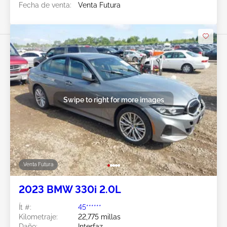
Fecha de venta:
Venta Futura
Swipe to right for more images
Venta Futura
2023 BMW 330i 2.0L
Ít #:
45******
Kilometraje:
22,775 millas
Daño:
Interfaz