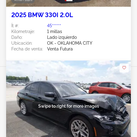
2025 BMW 330I 2.0L
Ít #:
45******
Kilometraje:
1 millas
Daño:
Lado izquierdo
Ubicación:
OK - OKLAHOMA CITY
Fecha de venta:
Venta Futura
Swipe to right for more images