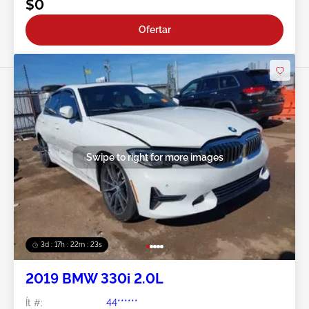
$0
Ofertar
Swipe to right for more images
3d : 17h : 22m : 20s
2019 BMW 330i 2.0L
Ít #:
44******