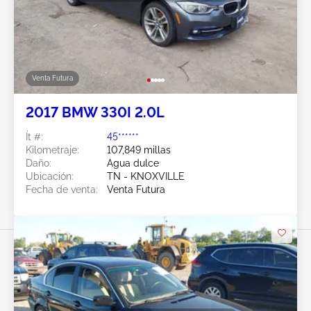
Venta Futura
2017 BMW 330I 2.0L
Ít #:
45******
Kilometraje:
107,849 millas
Daño:
Agua dulce
Ubicación:
TN - KNOXVILLE
Fecha de venta:
Venta Futura