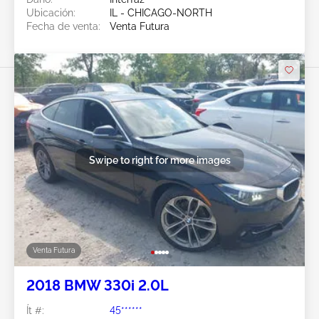
Ubicación:
IL - CHICAGO-NORTH
Fecha de venta:
Venta Futura
Swipe to right for more images
Venta Futura
2018 BMW 330i 2.0L
Ít #:
45******