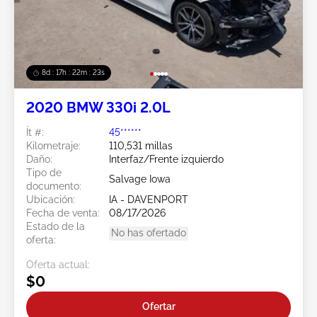
8d : 17h : 22m : 20s
2020 BMW 330i 2.0L
Ít #:
45******
Kilometraje:
110,531 millas
Daño:
Interfaz/Frente izquierdo
Tipo de
Salvage Iowa
documento:
Ubicación:
IA - DAVENPORT
Fecha de venta:
08/17/2026
Estado de la
No has ofertado
oferta:
Oferta actual:
$0
Ofertar