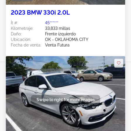
2023 BMW 330i 2.0L
Ít #:
45******
Kilometraje:
33,833 millas
Daño:
Frente izquierdo
Ubicación:
OK - OKLAHOMA CITY
Fecha de venta:
Venta Futura
Swipe to right for more images