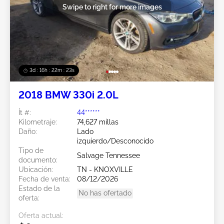
Swipe to right for more images
3d : 16h : 22m : 20s
2018 BMW 330i 2.0L
Ít #:
44******
Kilometraje:
74,627 millas
Daño:
Lado
izquierdo/Desconocido
Tipo de
Salvage Tennessee
documento:
Ubicación:
TN - KNOXVILLE
Fecha de venta:
08/12/2026
Estado de la
No has ofertado
oferta:
Oferta actual: