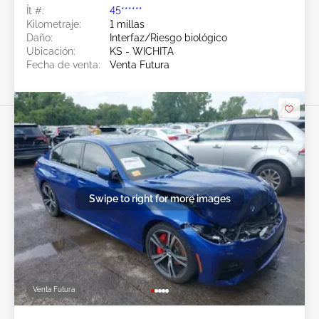
Ít #:
45******
Kilometraje:
1 millas
Daño:
Interfaz/Riesgo biológico
Ubicación:
KS - WICHITA
Fecha de venta:
Venta Futura
Swipe to right for more images
Venta Futura