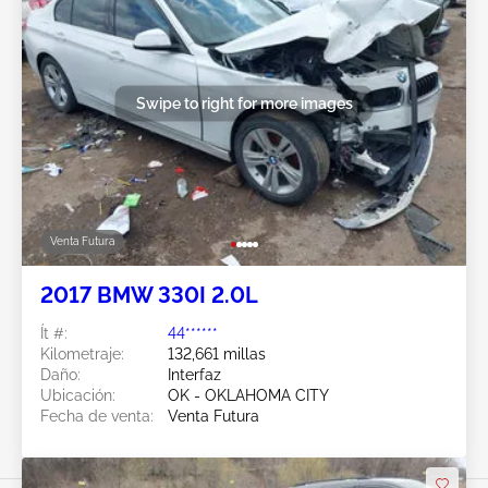
Swipe to right for more images
Venta Futura
2017 BMW 330I 2.0L
Ít #:
44******
Kilometraje:
132,661 millas
Daño:
Interfaz
Ubicación:
OK - OKLAHOMA CITY
Fecha de venta:
Venta Futura