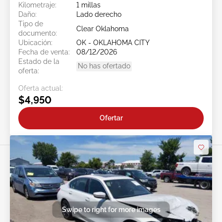
Kilometraje:
1 millas
Daño:
Lado derecho
Tipo de
Clear Oklahoma
documento:
Ubicación:
OK - OKLAHOMA CITY
Fecha de venta:
08/12/2026
Estado de la
No has ofertado
oferta:
Oferta actual:
$4,950
Ofertar
Swipe to right for more images