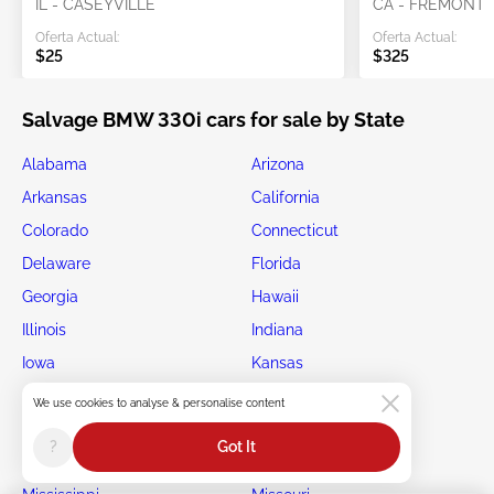
IL - CASEYVILLE
CA - FREMONT
Oferta Actual:
Oferta Actual:
$25
$325
Salvage BMW 330i cars for sale by State
Alabama
Arizona
Arkansas
California
Colorado
Connecticut
Delaware
Florida
Georgia
Hawaii
Illinois
Indiana
Iowa
Kansas
Kentucky
Louisiana
We use cookies to analyse & personalise content
Maryland
Massachusetts
?
Got It
Michigan
Minnesota