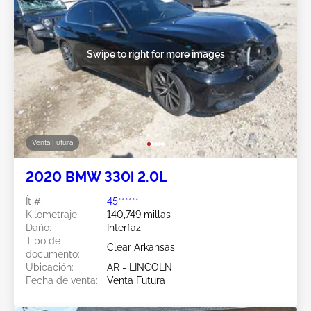
Swipe to right for more images
Venta Futura
2020 BMW 330i 2.0L
Ít #:
45******
Kilometraje:
140,749 millas
Daño:
Interfaz
Tipo de
Clear Arkansas
documento:
Ubicación:
AR - LINCOLN
Fecha de venta:
Venta Futura