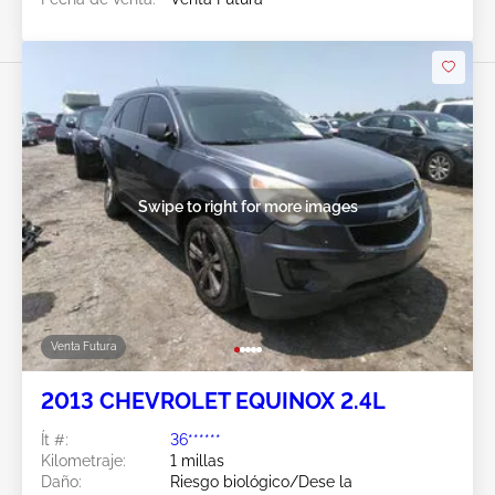
Swipe to right for more images
Venta Futura
2013 CHEVROLET EQUINOX 2.4L
Ít #:
36******
Kilometraje:
1 millas
Daño:
Riesgo biológico/Dese la