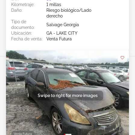
Kilometraje:
1 millas
Daño:
Riesgo biológico/Lado
derecho
Tipo de
Salvage Georgia
documento:
Ubicación:
GA - LAKE CITY
Fecha de venta:
Venta Futura
Swipe to right for more images
Venta Futura