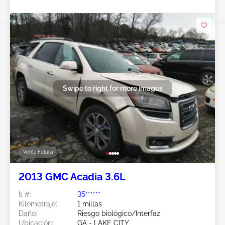
Swipe to right for more images
Venta Futura
2013 GMC Acadia 3.6L
Ít #:
35******
Kilometraje:
1 millas
Daño:
Riesgo biológico/Interfaz
Ubicación:
GA - LAKE CITY