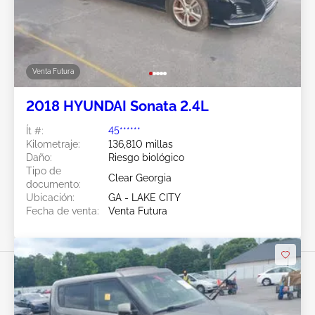
Venta Futura
2018 HYUNDAI Sonata 2.4L
Ít #:
45******
Kilometraje:
136,810 millas
Daño:
Riesgo biológico
Tipo de
Clear Georgia
documento:
Ubicación:
GA - LAKE CITY
Fecha de venta:
Venta Futura