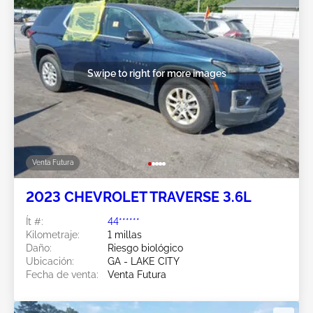
Swipe to right for more images
Venta Futura
2023 CHEVROLET TRAVERSE 3.6L
Ít #:
44******
Kilometraje:
1 millas
Daño:
Riesgo biológico
Ubicación:
GA - LAKE CITY
Fecha de venta:
Venta Futura