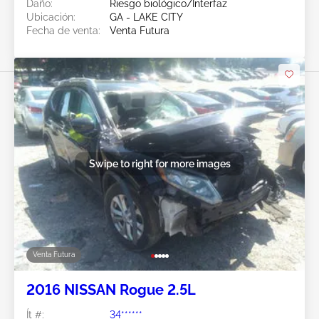
Daño:
Riesgo biológico/Interfaz
Ubicación:
GA - LAKE CITY
Fecha de venta:
Venta Futura
Swipe to right for more images
Venta Futura
2016 NISSAN Rogue 2.5L
Ít #:
34******