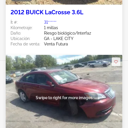
2012 BUICK LaCrosse 3.6L
Ít #:
31******
Kilometraje:
1 millas
Daño:
Riesgo biológico/Interfaz
Ubicación:
GA - LAKE CITY
Fecha de venta:
Venta Futura
Swipe to right for more images