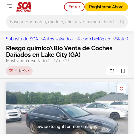
Entrar
Registrarse Ahora
Main search
Subasta de SCA
>
Autos salvados
>
Riesgo biológico
>
State GA
Riesgo químico\Bio Venta de Coches
Dañados en Lake City (GA)
Mostrando resultado 1 - 17 de 17
Filter
3
Swipe to right for more images