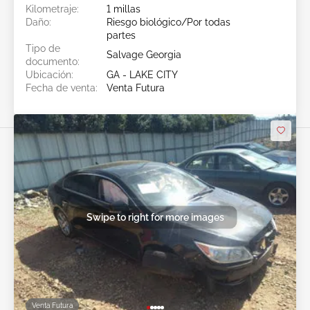
Kilometraje:
1 millas
Daño:
Riesgo biológico/Por todas
partes
Tipo de
Salvage Georgia
documento:
Ubicación:
GA - LAKE CITY
Fecha de venta:
Venta Futura
Swipe to right for more images
Venta Futura