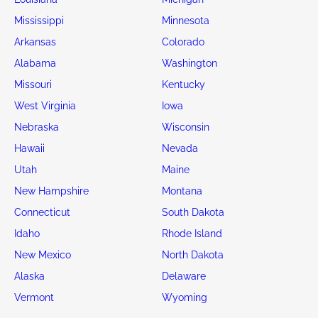
Mississippi
Minnesota
Arkansas
Colorado
Alabama
Washington
Missouri
Kentucky
West Virginia
Iowa
Nebraska
Wisconsin
Hawaii
Nevada
Utah
Maine
New Hampshire
Montana
Connecticut
South Dakota
Idaho
Rhode Island
New Mexico
North Dakota
Alaska
Delaware
Vermont
Wyoming