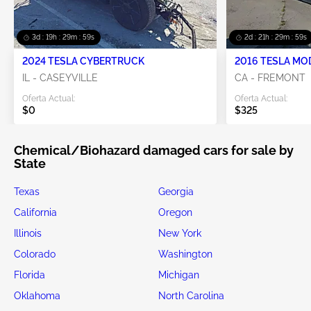
3d : 19h : 29m : 57s
2d : 21h : 29m : 57s
2024 TESLA CYBERTRUCK
2016 TESLA MO
IL - CASEYVILLE
CA - FREMONT
Oferta Actual:
Oferta Actual:
$0
$325
Chemical/Biohazard damaged cars for sale by
State
Texas
Georgia
California
Oregon
Illinois
New York
Colorado
Washington
Florida
Michigan
Oklahoma
North Carolina