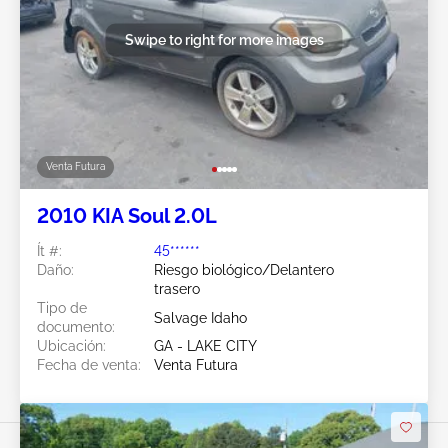
Swipe to right for more images
Venta Futura
2010 KIA Soul 2.0L
Ít #:
45******
Daño:
Riesgo biológico/Delantero
trasero
Tipo de
Salvage Idaho
documento:
Ubicación:
GA - LAKE CITY
Fecha de venta:
Venta Futura