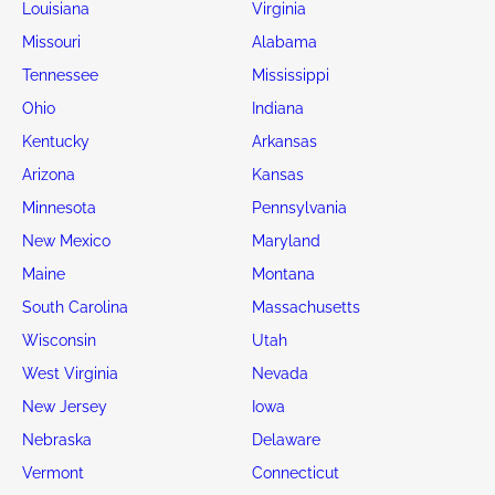
Louisiana
Virginia
Missouri
Alabama
Tennessee
Mississippi
Ohio
Indiana
Kentucky
Arkansas
Arizona
Kansas
Minnesota
Pennsylvania
New Mexico
Maryland
Maine
Montana
South Carolina
Massachusetts
Wisconsin
Utah
West Virginia
Nevada
New Jersey
Iowa
Nebraska
Delaware
Vermont
Connecticut