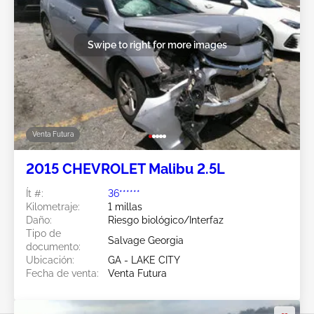
Swipe to right for more images
Venta Futura
2015 CHEVROLET Malibu 2.5L
Ít #:
36******
Kilometraje:
1 millas
Daño:
Riesgo biológico/Interfaz
Tipo de
Salvage Georgia
documento:
Ubicación:
GA - LAKE CITY
Fecha de venta:
Venta Futura