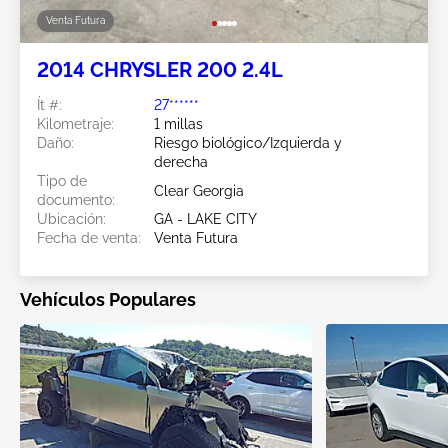
Venta Futura
2014 CHRYSLER 200 2.4L
Ít #:
27******
Kilometraje:
1 millas
Daño:
Riesgo biológico/Izquierda y
derecha
Tipo de
Clear Georgia
documento:
Ubicación:
GA - LAKE CITY
Fecha de venta:
Venta Futura
Vehículos Populares