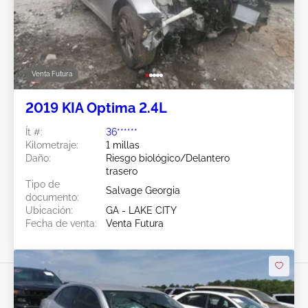
Venta Futura
2019 KIA Optima 2.4L
Ít #:
36******
Kilometraje:
1 millas
Daño:
Riesgo biológico/Delantero
trasero
Tipo de
Salvage Georgia
documento:
Ubicación:
GA - LAKE CITY
Fecha de venta:
Venta Futura