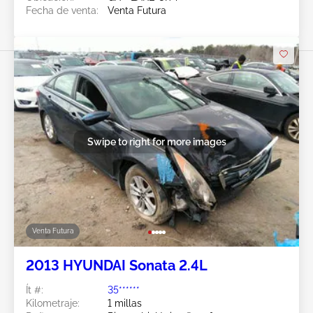
Fecha de venta:
Venta Futura
Swipe to right for more images
Venta Futura
2013 HYUNDAI Sonata 2.4L
Ít #:
35******
Kilometraje:
1 millas