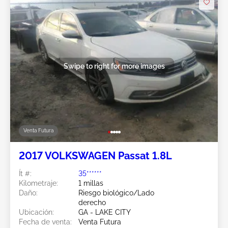
Swipe to right for more images
Venta Futura
2017 VOLKSWAGEN Passat 1.8L
Ít #:
35******
Kilometraje:
1 millas
Daño:
Riesgo biológico/Lado
derecho
Ubicación:
GA - LAKE CITY
Fecha de venta:
Venta Futura