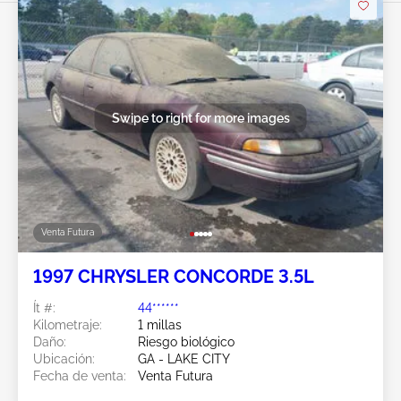
Swipe to right for more images
Venta Futura
1997 CHRYSLER CONCORDE 3.5L
Ít #:
44******
Kilometraje:
1 millas
Daño:
Riesgo biológico
Ubicación:
GA - LAKE CITY
Fecha de venta:
Venta Futura