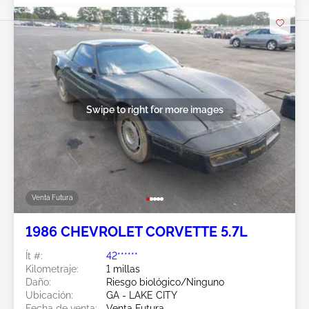
Swipe to right for more images
Venta Futura
1986 CHEVROLET CORVETTE 5.7L
Ít #:
42******
Kilometraje:
1 millas
Daño:
Riesgo biológico/Ninguno
Ubicación:
GA - LAKE CITY
Fecha de venta:
Venta Futura