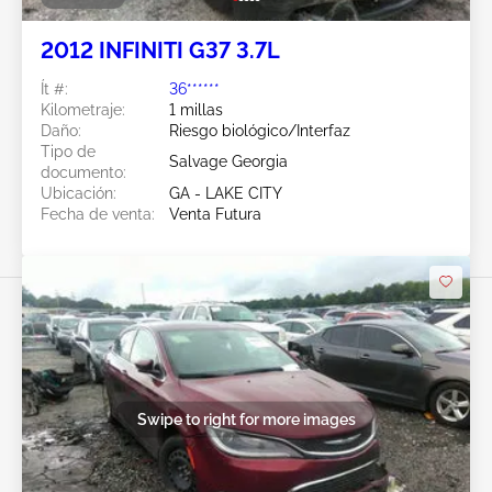
2012 INFINITI G37 3.7L
Ít #:
36******
Kilometraje:
1 millas
Daño:
Riesgo biológico/Interfaz
Tipo de
Salvage Georgia
documento:
Ubicación:
GA - LAKE CITY
Fecha de venta:
Venta Futura
Swipe to right for more images