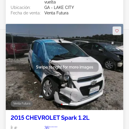
vuelta
Ubicación:
GA - LAKE CITY
Fecha de venta:
Venta Futura
Swipe to right for more images
Venta Futura
2015 CHEVROLET Spark 1.2L
Ít #:
36******