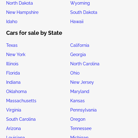
North Dakota
Wyoming
New Hampshire
South Dakota
Idaho
Hawaii
Cars for sale by State
Texas
California
New York
Georgia
Illinois
North Carolina
Florida
Ohio
Indiana
New Jersey
Oklahoma
Maryland
Massachusetts
Kansas
Virginia
Pennsylvania
South Carolina
Oregon
Arizona
Tennessee
Louisiana
Michigan