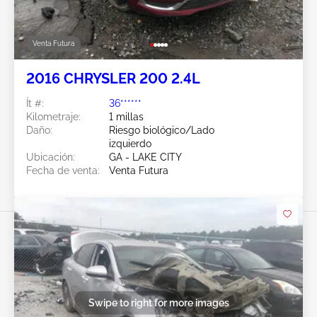
Venta Futura
2016 CHRYSLER 200 2.4L
Ít #:
36******
Kilometraje:
1 millas
Daño:
Riesgo biológico/Lado
izquierdo
Ubicación:
GA - LAKE CITY
Fecha de venta:
Venta Futura
Swipe to right for more images