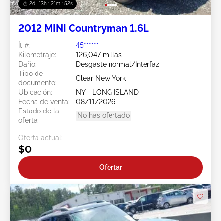
2d : 13h : 21m : 49s
2012 MINI Countryman 1.6L
Ít #:
45******
Kilometraje:
126,047 millas
Daño:
Desgaste normal/Interfaz
Tipo de
Clear New York
documento:
Ubicación:
NY - LONG ISLAND
Fecha de venta:
08/11/2026
Estado de la
No has ofertado
oferta:
Oferta actual:
$0
Ofertar