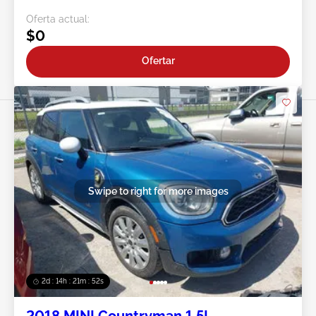
Oferta actual:
$0
Ofertar
Swipe to right for more images
2d : 14h : 21m : 49s
2018 MINI Countryman 1.5L