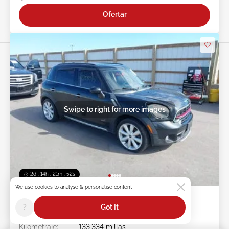
Ofertar
Swipe to right for more images
2d : 14h : 21m : 49s
We use cookies to analyse & personalise content
2016 MINI Countryman 1.6L
?
Got It
Ít #:
45******
Kilometraje:
133,334 millas