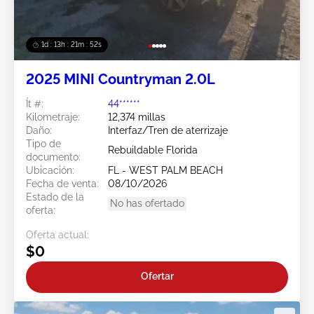
1d : 13h : 21m : 49s
2025 MINI Countryman 2.0L
Ít #:
44******
Kilometraje:
12,374 millas
Daño:
Interfaz/Tren de aterrizaje
Tipo de
Rebuildable Florida
documento:
Ubicación:
FL - WEST PALM BEACH
Fecha de venta:
08/10/2026
Estado de la
No has ofertado
oferta:
Oferta actual:
$0
Ofertar