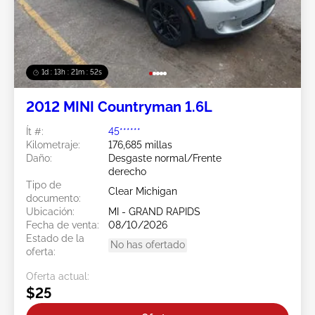
1d : 13h : 21m : 49s
2012 MINI Countryman 1.6L
Ít #:
45******
Kilometraje:
176,685 millas
Daño:
Desgaste normal/Frente
derecho
Tipo de
Clear Michigan
documento:
Ubicación:
MI - GRAND RAPIDS
Fecha de venta:
08/10/2026
Estado de la
No has ofertado
oferta:
Oferta actual:
$25