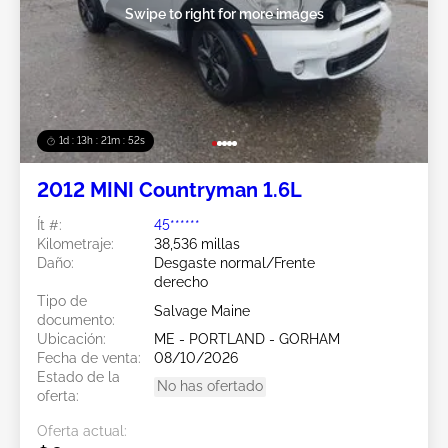
Swipe to right for more images
1d : 13h : 21m : 49s
2012 MINI Countryman 1.6L
Ít #:
45******
Kilometraje:
38,536 millas
Daño:
Desgaste normal/Frente
derecho
Tipo de
Salvage Maine
documento:
Ubicación:
ME - PORTLAND - GORHAM
Fecha de venta:
08/10/2026
Estado de la
No has ofertado
oferta:
Oferta actual: