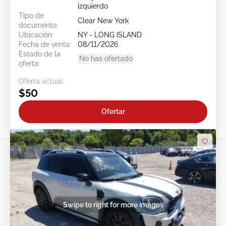
izquierdo
Tipo de
Clear New York
documento:
Ubicación:
NY - LONG ISLAND
Fecha de venta:
08/11/2026
Estado de la
No has ofertado
oferta:
Oferta actual:
$50
Ofertar
Swipe to right for more images