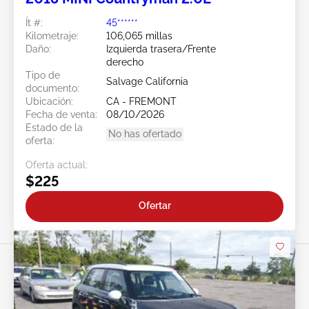
Ít #:
45******
Kilometraje:
106,065 millas
Daño:
Izquierda trasera/Frente
derecho
Tipo de
Salvage California
documento:
Ubicación:
CA - FREMONT
Fecha de venta:
08/10/2026
Estado de la
No has ofertado
oferta:
Oferta actual:
$225
Ofertar