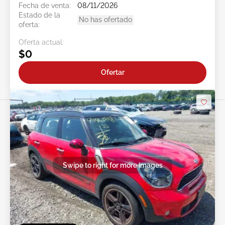
Fecha de venta:
08/11/2026
Estado de la
No has ofertado
oferta:
Oferta actual:
$0
Ofertar
Swipe to right for more images