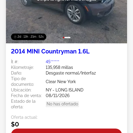
2d : 13h : 21m : 49s
2014 MINI Countryman 1.6L
Ít #:
45******
Kilometraje:
135,958 millas
Daño:
Desgaste normal/Interfaz
Tipo de
Clear New York
documento:
Ubicación:
NY - LONG ISLAND
Fecha de venta:
08/11/2026
Estado de la
No has ofertado
oferta:
Oferta actual:
$0