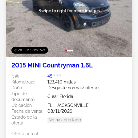
Swipe to right for more images
2d : 13h : 21m : 49s
2015 MINI Countryman 1.6L
Ít #:
45******
Kilometraje:
123,410 millas
Daño:
Desgaste normal/Interfaz
Tipo de
Clear Florida
documento:
Ubicación:
FL - JACKSONVILLE
Fecha de venta:
08/11/2026
Estado de la
No has ofertado
oferta:
Oferta actual: