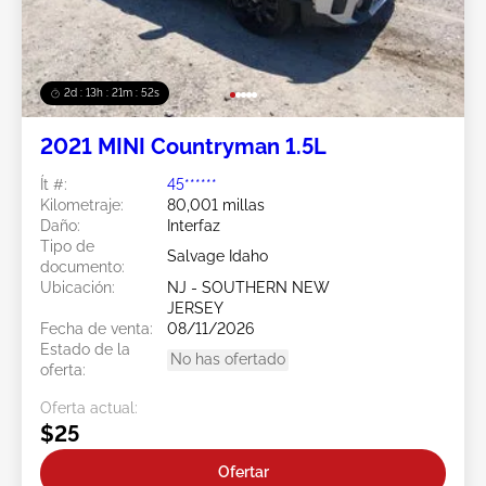
2d : 13h : 21m : 49s
2021 MINI Countryman 1.5L
Ít #:
45******
Kilometraje:
80,001 millas
Daño:
Interfaz
Tipo de
Salvage Idaho
documento:
Ubicación:
NJ - SOUTHERN NEW
JERSEY
Fecha de venta:
08/11/2026
Estado de la
No has ofertado
oferta:
Oferta actual:
$25
Ofertar