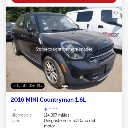
Swipe to right for more images
2d : 13h : 21m : 49s
2016 MINI Countryman 1.6L
Ít #:
45******
Kilometraje:
114,357 millas
Daño:
Desgaste normal/Daño del
motor