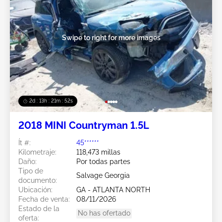
Swipe to right for more images
2d : 13h : 21m : 49s
2018 MINI Countryman 1.5L
Ít #:
45******
Kilometraje:
118,473 millas
Daño:
Por todas partes
Tipo de
Salvage Georgia
documento:
Ubicación:
GA - ATLANTA NORTH
Fecha de venta:
08/11/2026
Estado de la
No has ofertado
oferta: