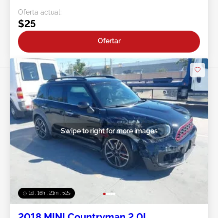
Oferta actual:
$25
Ofertar
Swipe to right for more images
1d : 16h : 21m : 49s
2018 MINI Countryman 2.0L