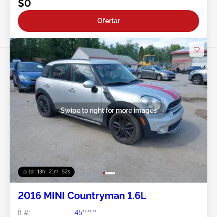
$0
Ofertar
Swipe to right for more images
1d : 13h : 21m : 49s
2016 MINI Countryman 1.6L
Ít #:
45******