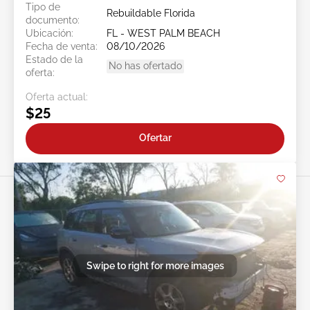
Tipo de
Rebuildable Florida
documento:
Ubicación:
FL - WEST PALM BEACH
Fecha de venta:
08/10/2026
Estado de la
No has ofertado
oferta:
Oferta actual:
$25
Ofertar
Swipe to right for more images