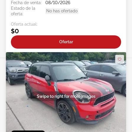
Fecha de venta:
08/10/2026
Estado de la
No has ofertado
oferta:
Oferta actual:
$0
Ofertar
Swipe to right for more images