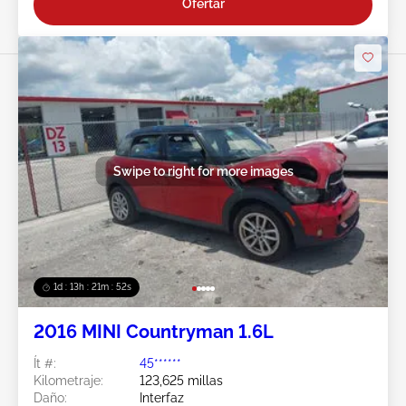
Ofertar
Swipe to right for more images
1d : 13h : 21m : 49s
2016 MINI Countryman 1.6L
Ít #:
45******
Kilometraje:
123,625 millas
Daño:
Interfaz