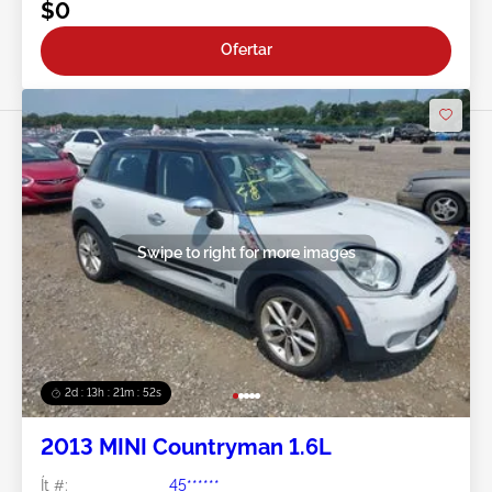
$0
Ofertar
Swipe to right for more images
2d : 13h : 21m : 49s
2013 MINI Countryman 1.6L
Ít #:
45******