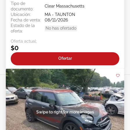
Tipo de
Clear Massachusetts
documento:
Ubicación:
MA - TAUNTON
Fecha de venta:
08/11/2026
Estado de la
No has ofertado
oferta:
Oferta actual:
$0
Ofertar
Swipe to right for more images