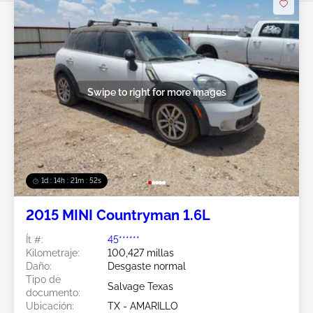
Swipe to right for more images
1d : 14h : 21m : 49s
2015 MINI Countryman 1.6L
Ít #:
45******
Kilometraje:
100,427 millas
Daño:
Desgaste normal
Tipo de
Salvage Texas
documento:
Ubicación:
TX - AMARILLO