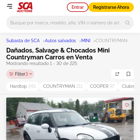
Entrar
Registrarse Ahora
Main search
Subasta de SCA
>
Autos salvados
>
MINI
>
COUNTRYMAN
Dañados, Salvage & Chocados Mini
Countryman Carros en Venta
Mostrando resultado 1 - 30 de 225
Filter
3
Hardtop
243
COUNTRYMAN
211
COOPER
97
Clubma