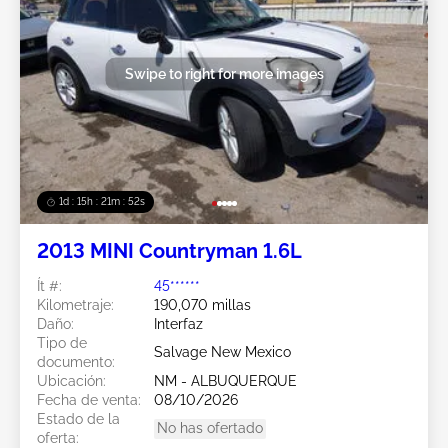
Swipe to right for more images
1d : 15h : 21m : 49s
2013 MINI Countryman 1.6L
Ít #:
45******
Kilometraje:
190,070 millas
Daño:
Interfaz
Tipo de
Salvage New Mexico
documento:
Ubicación:
NM - ALBUQUERQUE
Fecha de venta:
08/10/2026
Estado de la
No has ofertado
oferta: