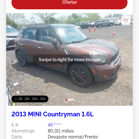
Ofertar
Swipe to right for more images
2d : 13h : 21m : 49s
2013 MINI Countryman 1.6L
Ít #:
45******
Kilometraje:
80,311 millas
Daño:
Desgaste normal/Frente