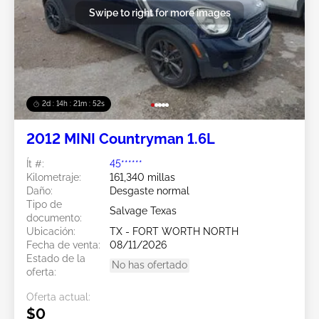
Swipe to right for more images
2d : 14h : 21m : 49s
2012 MINI Countryman 1.6L
Ít #:
45******
Kilometraje:
161,340 millas
Daño:
Desgaste normal
Tipo de
Salvage Texas
documento:
Ubicación:
TX - FORT WORTH NORTH
Fecha de venta:
08/11/2026
Estado de la
No has ofertado
oferta:
Oferta actual:
$0