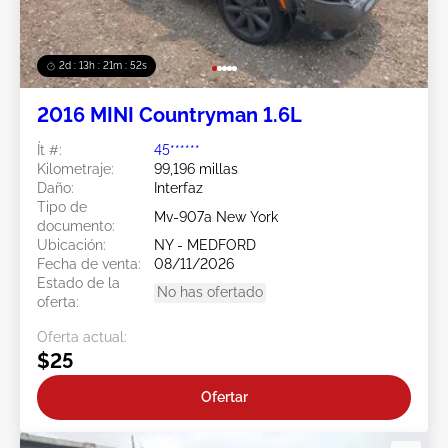
2d : 13h : 21m : 49s
2016 MINI Countryman 1.6L
Ít #:
45******
Kilometraje:
99,196 millas
Daño:
Interfaz
Tipo de
Mv-907a New York
documento:
Ubicación:
NY - MEDFORD
Fecha de venta:
08/11/2026
Estado de la
No has ofertado
oferta:
Oferta actual:
$25
Ofertar