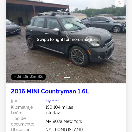
Swipe to right for more images
2d : 13h : 21m : 49s
2016 MINI Countryman 1.6L
Ít #:
45******
Kilometraje:
150,104 millas
Daño:
Interfaz
Tipo de
Mv-907a New York
documento:
Ubicación:
NY - LONG ISLAND