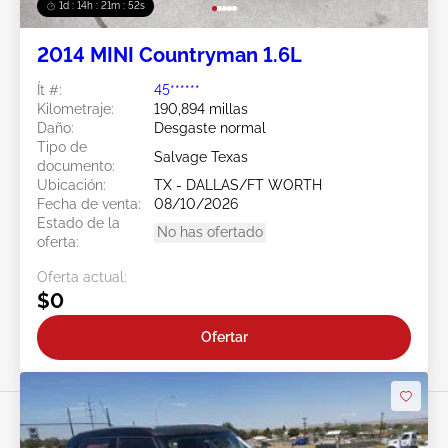
1d : 14h : 21m : 49s
2014 MINI Countryman 1.6L
Ít #:
45******
Kilometraje:
190,894 millas
Daño:
Desgaste normal
Tipo de
Salvage Texas
documento:
Ubicación:
TX - DALLAS/FT WORTH
Fecha de venta:
08/10/2026
Estado de la
No has ofertado
oferta:
Oferta actual:
$0
Ofertar