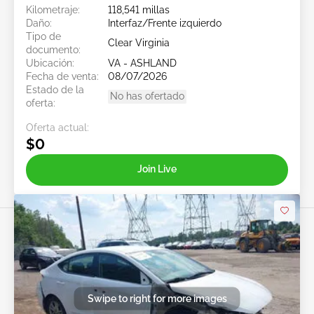
Kilometraje:
118,541 millas
Daño:
Interfaz/Frente izquierdo
Tipo de
Clear Virginia
documento:
Ubicación:
VA - ASHLAND
Fecha de venta:
08/07/2026
Estado de la
No has ofertado
oferta:
Oferta actual:
$0
Join Live
Swipe to right for more images