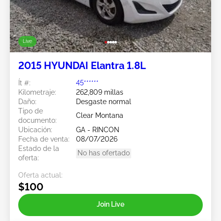
Live
2015 HYUNDAI Elantra 1.8L
Ít #:
45******
Kilometraje:
262,809 millas
Daño:
Desgaste normal
Tipo de
Clear Montana
documento:
Ubicación:
GA - RINCON
Fecha de venta:
08/07/2026
Estado de la
No has ofertado
oferta:
Oferta actual:
$100
Join Live