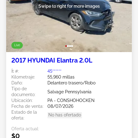
Swipe to right for more images
Live
2017 HYUNDAI Elantra 2.0L
Ít #:
45******
Kilometraje:
55,960 millas
Daño:
Delantero trasero/Robo
Tipo de
Salvage Pennsylvania
documento:
Ubicación:
PA - CONSHOHOCKEN
Fecha de venta:
08/07/2026
Estado de la
No has ofertado
oferta:
Oferta actual:
$0