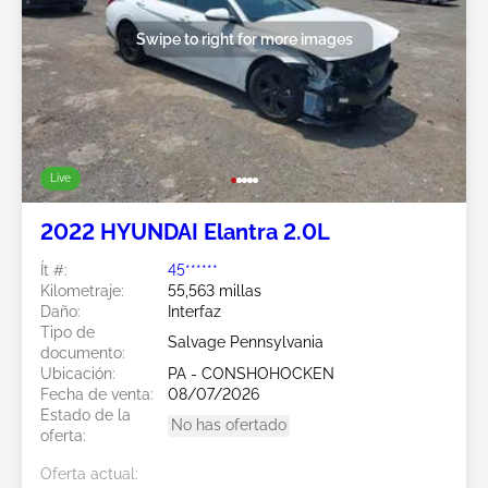
Swipe to right for more images
Live
2022 HYUNDAI Elantra 2.0L
Ít #:
45******
Kilometraje:
55,563 millas
Daño:
Interfaz
Tipo de
Salvage Pennsylvania
documento:
Ubicación:
PA - CONSHOHOCKEN
Fecha de venta:
08/07/2026
Estado de la
No has ofertado
oferta:
Oferta actual: