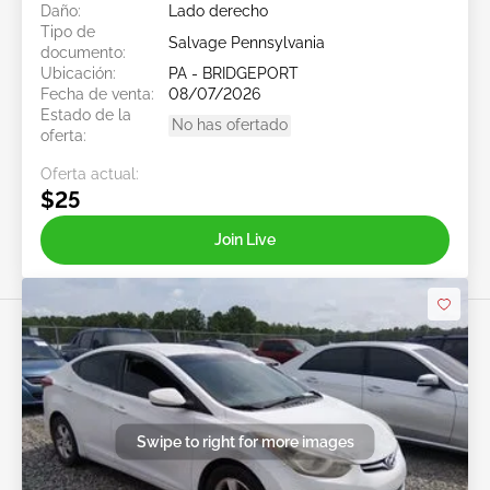
Daño:
Lado derecho
Tipo de
Salvage Pennsylvania
documento:
Ubicación:
PA - BRIDGEPORT
Fecha de venta:
08/07/2026
Estado de la
No has ofertado
oferta:
Oferta actual:
$25
Join Live
Swipe to right for more images