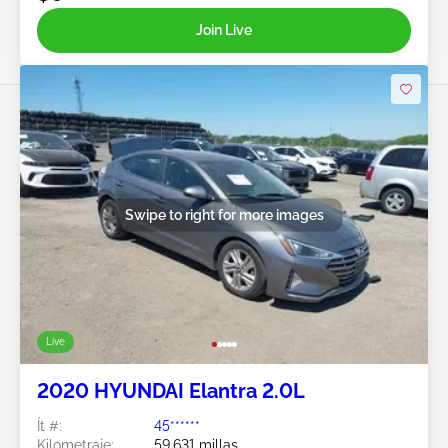
Join Live
Swipe to right for more images
Live
2020 HYUNDAI Elantra 2.0L
Ít #:
45******
Kilometraje:
59,631 millas