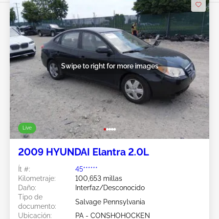
Swipe to right for more images
Live
2009 HYUNDAI Elantra 2.0L
Ít #:
45******
Kilometraje:
100,653 millas
Daño:
Interfaz/Desconocido
Tipo de
Salvage Pennsylvania
documento:
Ubicación:
PA - CONSHOHOCKEN