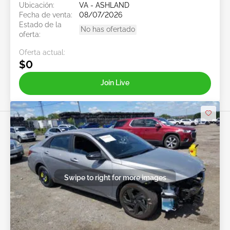
Ubicación:
VA - ASHLAND
Fecha de venta:
08/07/2026
Estado de la
No has ofertado
oferta:
Oferta actual:
$0
Join Live
Swipe to right for more images