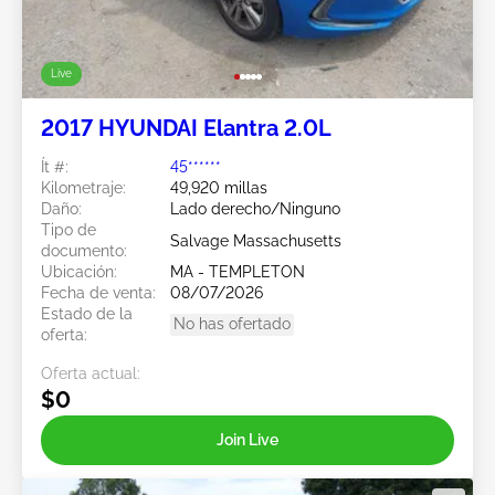
Live
2017 HYUNDAI Elantra 2.0L
Ít #:
45******
Kilometraje:
49,920 millas
Daño:
Lado derecho/Ninguno
Tipo de
Salvage Massachusetts
documento:
Ubicación:
MA - TEMPLETON
Fecha de venta:
08/07/2026
Estado de la
No has ofertado
oferta:
Oferta actual:
$0
Join Live