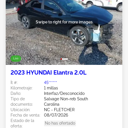
Swipe to right for more images
Live
2023 HYUNDAI Elantra 2.0L
Ít #:
45******
Kilometraje:
1 millas
Daño:
Interfaz/Desconocido
Tipo de
Salvage Non-reb South
documento:
Carolina
Ubicación:
NC - FLETCHER
Fecha de venta:
08/07/2026
Estado de la
No has ofertado
oferta: