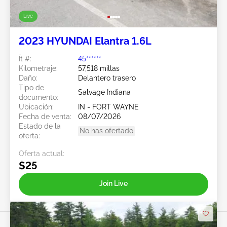
Live
2023 HYUNDAI Elantra 1.6L
Ít #:
45******
Kilometraje:
57,518 millas
Daño:
Delantero trasero
Tipo de
Salvage Indiana
documento:
Ubicación:
IN - FORT WAYNE
Fecha de venta:
08/07/2026
Estado de la
No has ofertado
oferta:
Oferta actual:
$25
Join Live