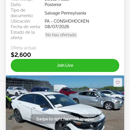
Daño:
Posterior
Tipo de
Salvage Pennsylvania
documento:
Ubicación:
PA - CONSHOHOCKEN
Fecha de venta:
08/07/2026
Estado de la
No has ofertado
oferta:
Oferta actual:
$2,600
Join Live
Swipe to right for more images