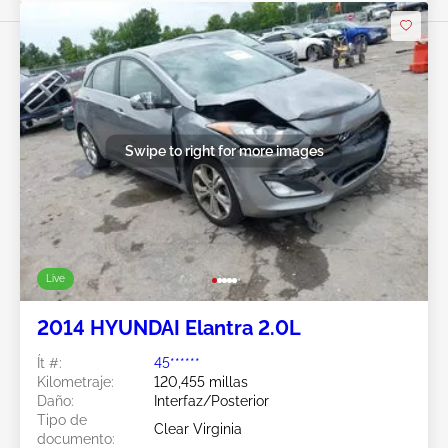
Swipe to right for more images
Live
2014 HYUNDAI Elantra 2.0L
Ít #:
45******
Kilometraje:
120,455 millas
Daño:
Interfaz/Posterior
Tipo de
Clear Virginia
documento: