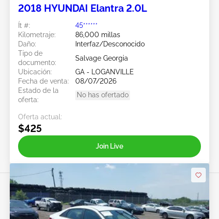
2018 HYUNDAI Elantra 2.0L
Ít #:
45******
Kilometraje:
86,000 millas
Daño:
Interfaz/Desconocido
Tipo de
Salvage Georgia
documento:
Ubicación:
GA - LOGANVILLE
Fecha de venta:
08/07/2026
Estado de la
No has ofertado
oferta:
Oferta actual:
$425
Join Live