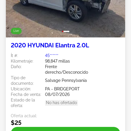
Live
2020 HYUNDAI Elantra 2.0L
Ít #:
45******
Kilometraje:
98,847 millas
Daño:
Frente
derecho/Desconocido
Tipo de
Salvage Pennsylvania
documento:
Ubicación:
PA - BRIDGEPORT
Fecha de venta:
08/07/2026
Estado de la
No has ofertado
oferta:
Oferta actual:
$25