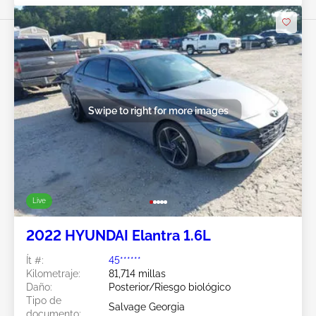
Swipe to right for more images
Live
2022 HYUNDAI Elantra 1.6L
Ít #:
45******
Kilometraje:
81,714 millas
Daño:
Posterior/Riesgo biológico
Tipo de
Salvage Georgia
documento: