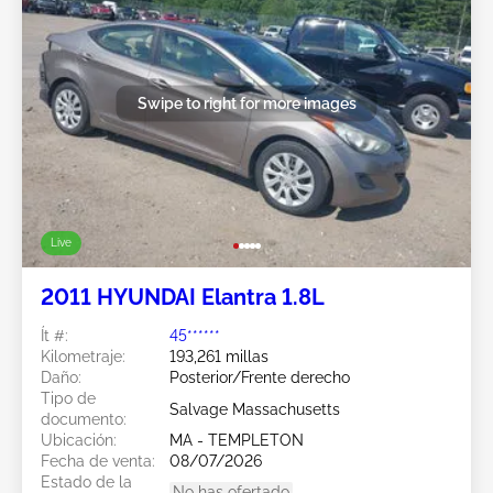
Swipe to right for more images
Live
2011 HYUNDAI Elantra 1.8L
Ít #:
45******
Kilometraje:
193,261 millas
Daño:
Posterior/Frente derecho
Tipo de
Salvage Massachusetts
documento:
Ubicación:
MA - TEMPLETON
Fecha de venta:
08/07/2026
Estado de la
No has ofertado