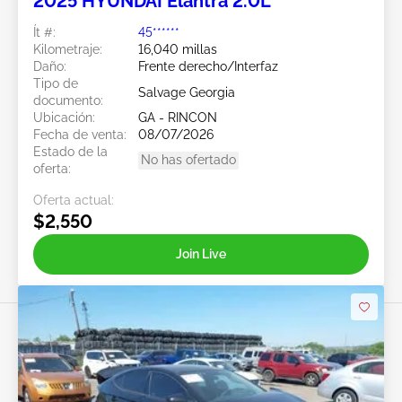
2025 HYUNDAI Elantra 2.0L
Ít #:
45******
Kilometraje:
16,040 millas
Daño:
Frente derecho/Interfaz
Tipo de
Salvage Georgia
documento:
Ubicación:
GA - RINCON
Fecha de venta:
08/07/2026
Estado de la
No has ofertado
oferta:
Oferta actual:
$2,550
Join Live