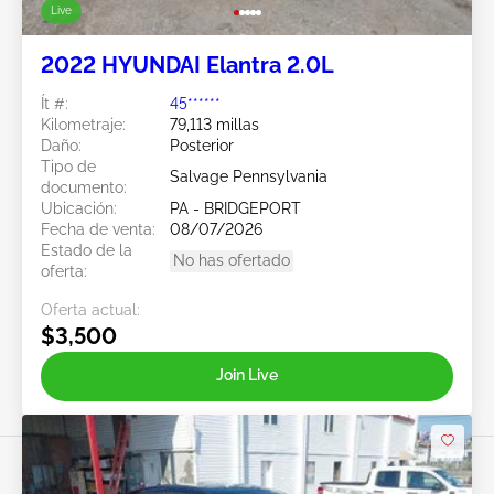
Live
2022 HYUNDAI Elantra 2.0L
Ít #:
45******
Kilometraje:
79,113 millas
Daño:
Posterior
Tipo de
Salvage Pennsylvania
documento:
Ubicación:
PA - BRIDGEPORT
Fecha de venta:
08/07/2026
Estado de la
No has ofertado
oferta:
Oferta actual:
$3,500
Join Live