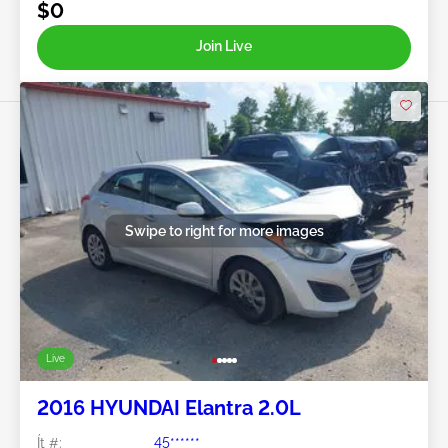
$0
Join Live
Swipe to right for more images
Live
2016 HYUNDAI Elantra 2.0L
Ít #:
45******