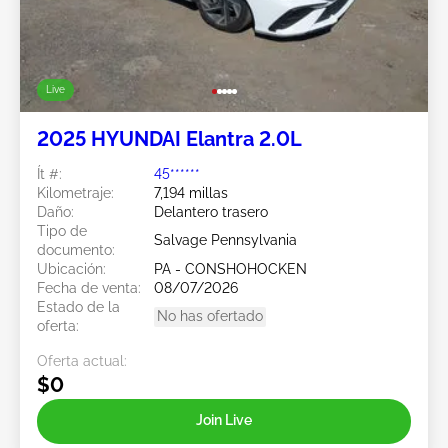
Live
2025 HYUNDAI Elantra 2.0L
Ít #:
45******
Kilometraje:
7,194 millas
Daño:
Delantero trasero
Tipo de
Salvage Pennsylvania
documento:
Ubicación:
PA - CONSHOHOCKEN
Fecha de venta:
08/07/2026
Estado de la
No has ofertado
oferta:
Oferta actual:
$0
Join Live