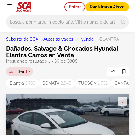
Entrar
Registrarse Ahora
Main search
Subasta de SCA
>
Autos salvados
>
Hyundai
>
ELANTRA
Dañados, Salvage & Chocados Hyundai
Elantra Carros en Venta
Mostrando resultado 1 - 30 de 3805
Filter
3
Elantra
3,799
SONATA
2,545
TUCSON
1,701
SANTA F