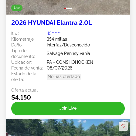
Live
2026 HYUNDAI Elantra 2.0L
Ít #:
45******
Kilometraje:
354 millas
Daño:
Interfaz/Desconocido
Tipo de
Salvage Pennsylvania
documento:
Ubicación:
PA - CONSHOHOCKEN
Fecha de venta:
08/07/2026
Estado de la
No has ofertado
oferta:
Oferta actual:
$4,150
Join Live