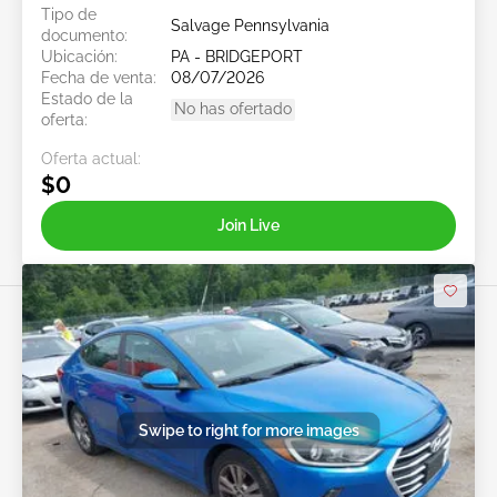
Tipo de
Salvage Pennsylvania
documento:
Ubicación:
PA - BRIDGEPORT
Fecha de venta:
08/07/2026
Estado de la
No has ofertado
oferta:
Oferta actual:
$0
Join Live
Swipe to right for more images