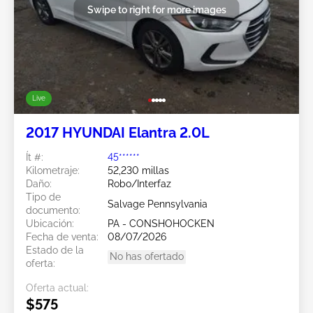
Swipe to right for more images
Live
2017 HYUNDAI Elantra 2.0L
Ít #:
45******
Kilometraje:
52,230 millas
Daño:
Robo/Interfaz
Tipo de
Salvage Pennsylvania
documento:
Ubicación:
PA - CONSHOHOCKEN
Fecha de venta:
08/07/2026
Estado de la
No has ofertado
oferta:
Oferta actual:
$575