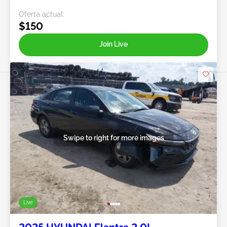
Oferta actual:
$150
Join Live
Swipe to right for more images
Live