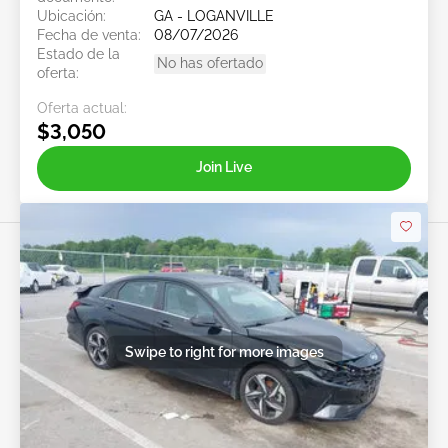
Ubicación:
GA - LOGANVILLE
Fecha de venta:
08/07/2026
Estado de la
No has ofertado
oferta:
Oferta actual:
$3,050
Join Live
Swipe to right for more images