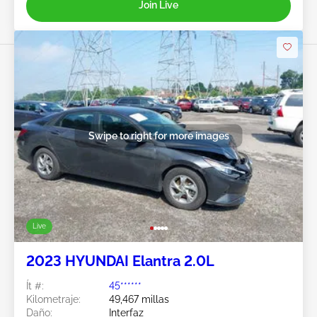
Join Live
Swipe to right for more images
Live
2023 HYUNDAI Elantra 2.0L
Ít #:
45******
Kilometraje:
49,467 millas
Daño:
Interfaz