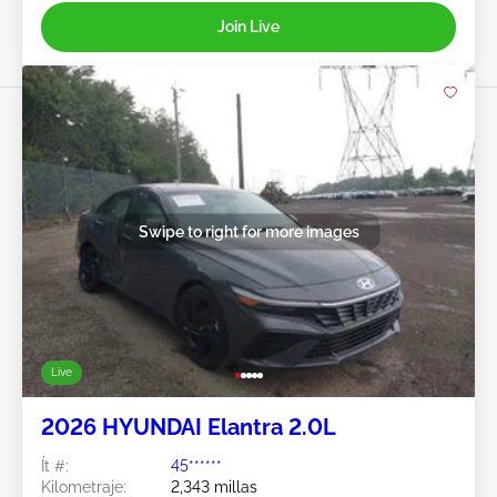
Join Live
Swipe to right for more images
Live
2026 HYUNDAI Elantra 2.0L
Ít #:
45******
Kilometraje:
2,343 millas