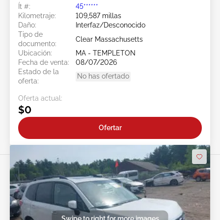
Ít #:
45******
Kilometraje:
109,587 millas
Daño:
Interfaz/Desconocido
Tipo de
Clear Massachusetts
documento:
Ubicación:
MA - TEMPLETON
Fecha de venta:
08/07/2026
Estado de la
No has ofertado
oferta:
Oferta actual:
$0
Ofertar
Swipe to right for more images