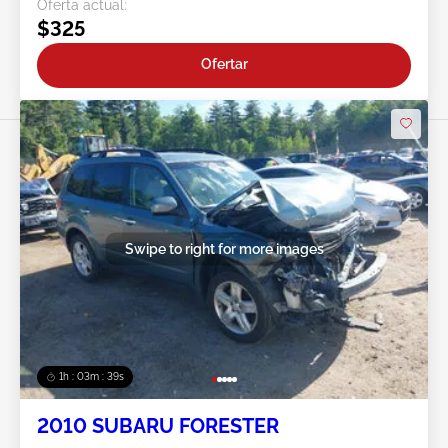
Oferta actual:
$325
Ofertar
Swipe to right for more images
1h : 03m : 37s
2010 SUBARU FORESTER