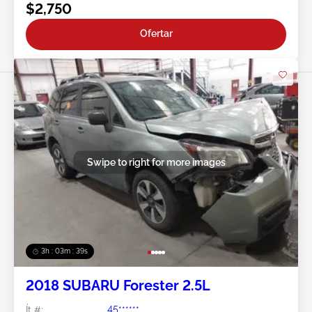
$2,750
Ofertar
Swipe to right for more images
3h : 03m : 37s
2018 SUBARU Forester 2.5L
Ít #:
45******