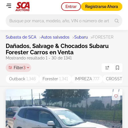
Entrar
Registrarse Ahora
Main search
Subasta de SCA
>
Autos salvados
>
Subaru
>
FORESTER
Dañados, Salvage & Chocados Subaru
Forester Carros en Venta
Mostrando resultado 1 - 30 de 1341
Filter
3
Outback
1,346
Forester
1,341
IMPREZA
777
CROSSTR