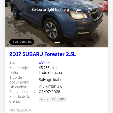
Swipe to right for more images
3h : 03m : 37s
2017 SUBARU Forester 2.5L
Ít #:
45******
Kilometraje:
45,756 millas
Daño:
Lado derecho
Tipo de
Salvage Idaho
documento:
Ubicación:
ID - MERIDIAN
Fecha de venta:
08/07/2026
Estado de la
No has ofertado
oferta:
Oferta actual: