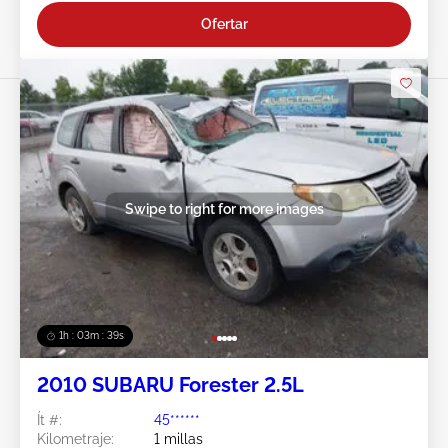
Ofertar
Swipe to right for more images
1h : 03m : 37s
2010 SUBARU Forester 2.5L
Ít #:
45******
Kilometraje:
1 millas