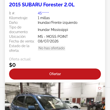
2015 SUBARU Forester 2.0L
Ít #:
45******
Kilometraje:
1 millas
Daño:
Inundar/Frente izquierdo
Tipo de
Inundar Mississippi
documento:
Ubicación:
MS - MOSS POINT
Fecha de venta:
08/07/2026
Estado de la
No has ofertado
oferta:
Oferta actual:
$0
Ofertar