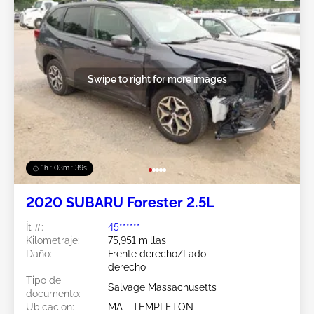
Swipe to right for more images
1h : 03m : 37s
2020 SUBARU Forester 2.5L
Ít #:
45******
Kilometraje:
75,951 millas
Daño:
Frente derecho/Lado
derecho
Tipo de
Salvage Massachusetts
documento:
Ubicación:
MA - TEMPLETON