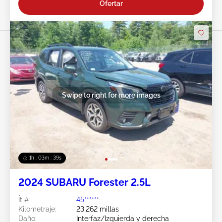
Ofertar
Swipe to right for more images
1h : 03m : 37s
2024 SUBARU Forester 2.5L
Ít #:
45******
Kilometraje:
23,262 millas
Daño:
Interfaz/Izquierda y derecha