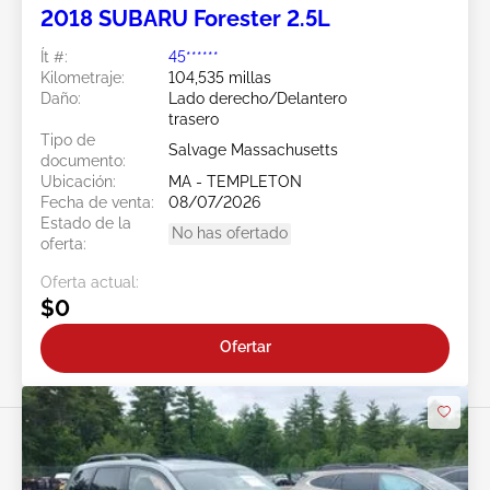
2018 SUBARU Forester 2.5L
Ít #:
45******
Kilometraje:
104,535 millas
Daño:
Lado derecho/Delantero
trasero
Tipo de
Salvage Massachusetts
documento:
Ubicación:
MA - TEMPLETON
Fecha de venta:
08/07/2026
Estado de la
No has ofertado
oferta:
Oferta actual:
$0
Ofertar