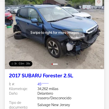
Swipe to right for more images
1h : 03m : 37s
2017 SUBARU Forester 2.5L
Ít #:
45******
Kilometraje:
34,262 millas
Daño:
Delantero
trasero/Desconocido
Tipo de
Salvage New Jersey
documento: