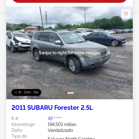
Swipe to right for more images
1h : 03m : 37s
2011 SUBARU Forester 2.5L
Ít #:
45******
Kilometraje:
194,501 millas
Daño:
Vandalizado
Tipo de