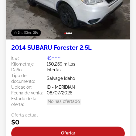
3h : 03m : 37s
2014 SUBARU Forester 2.5L
Ít #:
45******
Kilometraje:
150,269 millas
Daño:
Interfaz
Tipo de
Salvage Idaho
documento:
Ubicación:
ID - MERIDIAN
Fecha de venta:
08/07/2026
Estado de la
No has ofertado
oferta:
Oferta actual:
$0
Ofertar