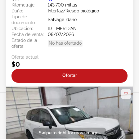
Kilometraje:
143,700 millas
Daño:
Interfaz/Riesgo biológico
Tipo de
Salvage Idaho
documento:
Ubicación:
ID - MERIDIAN
Fecha de venta:
08/07/2026
Estado de la
No has ofertado
oferta:
Oferta actual:
$0
Ofertar
Swipe to right for more images