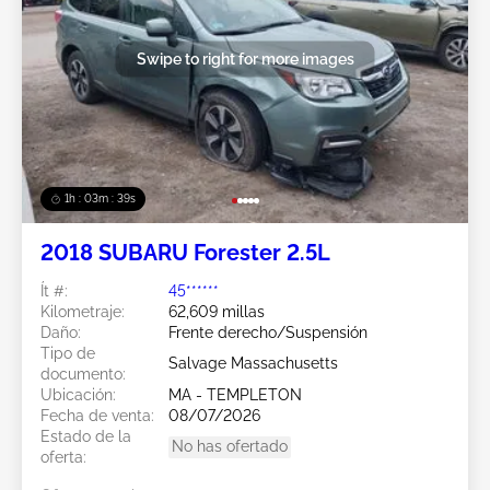
Swipe to right for more images
1h : 03m : 37s
2018 SUBARU Forester 2.5L
Ít #:
45******
Kilometraje:
62,609 millas
Daño:
Frente derecho/Suspensión
Tipo de
Salvage Massachusetts
documento:
Ubicación:
MA - TEMPLETON
Fecha de venta:
08/07/2026
Estado de la
No has ofertado
oferta: