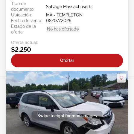
Tipo de
Salvage Massachusetts
documento:
Ubicación:
MA - TEMPLETON
Fecha de venta:
08/07/2026
Estado de la
No has ofertado
oferta:
Oferta actual:
$2,250
Ofertar
Swipe to right for more images