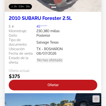
2h : 03m : 37s
2010 SUBARU Forester 2.5L
Ít #:
45******
Kilometraje:
230,380 millas
Daño:
Posterior
Tipo de
Salvage Texas
documento:
Ubicación:
TX - ROSHARON
Fecha de venta:
08/07/2026
Estado de la
No has ofertado
oferta:
Oferta actual:
$375
Ofertar