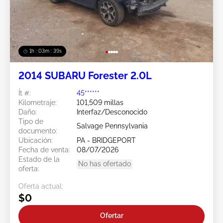
1h : 03m : 37s
2014 SUBARU Forester 2.0L
Ít #:
45******
Kilometraje:
101,509 millas
Daño:
Interfaz/Desconocido
Tipo de
Salvage Pennsylvania
documento:
Ubicación:
PA - BRIDGEPORT
Fecha de venta:
08/07/2026
Estado de la
No has ofertado
oferta:
Oferta actual:
$0
Ofertar