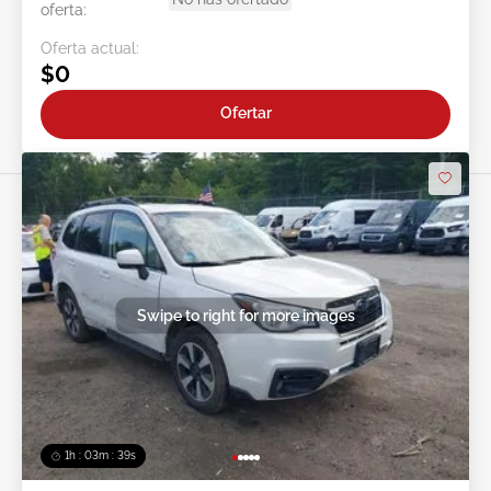
oferta:
Oferta actual:
$0
Ofertar
Swipe to right for more images
1h : 03m : 37s