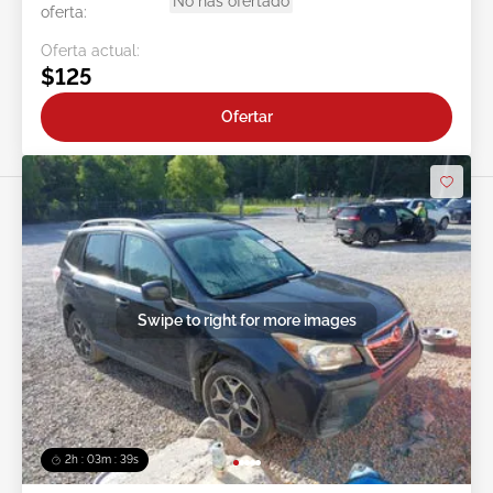
No has ofertado
oferta:
Oferta actual:
$125
Ofertar
Swipe to right for more images
2h : 03m : 37s