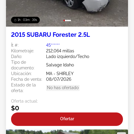
1h : 03m : 37s
2015 SUBARU Forester 2.5L
Ít #:
45******
Kilometraje:
212,064 millas
Daño:
Lado izquierdo/Techo
Tipo de
Salvage Idaho
documento:
Ubicación:
MA - SHIRLEY
Fecha de venta:
08/07/2026
Estado de la
No has ofertado
oferta:
Oferta actual:
$0
Ofertar