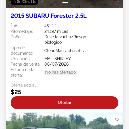
1h : 03m : 37s
2015 SUBARU Forester 2.5L
Ít #:
45******
Kilometraje:
24,197 millas
Daño:
Dese la vuelta/Riesgo
biológico
Tipo de
Clear Massachusetts
documento:
Ubicación:
MA - SHIRLEY
Fecha de venta:
08/07/2026
Estado de la
No has ofertado
oferta:
Oferta actual:
$25
Ofertar