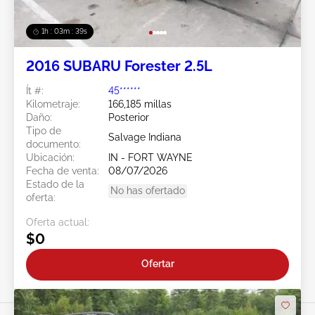
1h : 03m : 37s
2016 SUBARU Forester 2.5L
Ít #:
45******
Kilometraje:
166,185 millas
Daño:
Posterior
Tipo de
Salvage Indiana
documento:
Ubicación:
IN - FORT WAYNE
Fecha de venta:
08/07/2026
Estado de la
No has ofertado
oferta:
Oferta actual:
$0
Ofertar