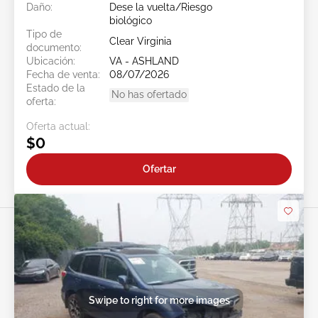
Daño:
Dese la vuelta/Riesgo
biológico
Tipo de
Clear Virginia
documento:
Ubicación:
VA - ASHLAND
Fecha de venta:
08/07/2026
Estado de la
No has ofertado
oferta:
Oferta actual:
$0
Ofertar
Swipe to right for more images