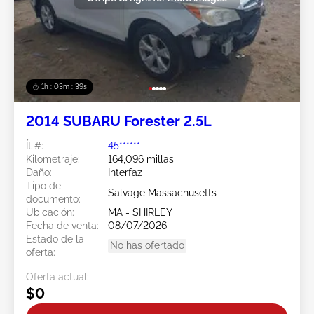
1h : 03m : 37s
2014 SUBARU Forester 2.5L
Ít #:
45******
Kilometraje:
164,096 millas
Daño:
Interfaz
Tipo de
Salvage Massachusetts
documento:
Ubicación:
MA - SHIRLEY
Fecha de venta:
08/07/2026
Estado de la
No has ofertado
oferta:
Oferta actual:
$0