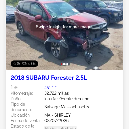
Swipe to right for more images
1h : 03m : 37s
2018 SUBARU Forester 2.5L
Ít #:
45******
Kilometraje:
32,722 millas
Daño:
Interfaz/Frente derecho
Tipo de
Salvage Massachusetts
documento:
Ubicación:
MA - SHIRLEY
Fecha de venta:
08/07/2026
Estado de la
No has ofertado