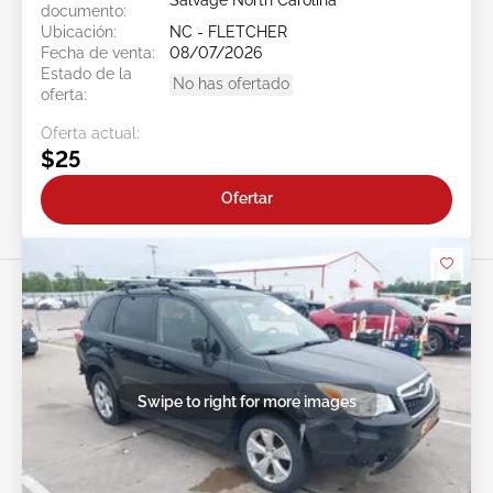
Salvage North Carolina
documento:
Ubicación:
NC - FLETCHER
Fecha de venta:
08/07/2026
Estado de la
No has ofertado
oferta:
Oferta actual:
$25
Ofertar
Swipe to right for more images