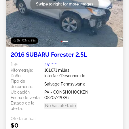
Swipe to right for more images
1h : 03m : 37s
2016 SUBARU Forester 2.5L
Ít #:
45******
Kilometraje:
161,671 millas
Daño:
Interfaz/Desconocido
Tipo de
Salvage Pennsylvania
documento:
Ubicación:
PA - CONSHOHOCKEN
Fecha de venta:
08/07/2026
Estado de la
No has ofertado
oferta:
Oferta actual:
$0