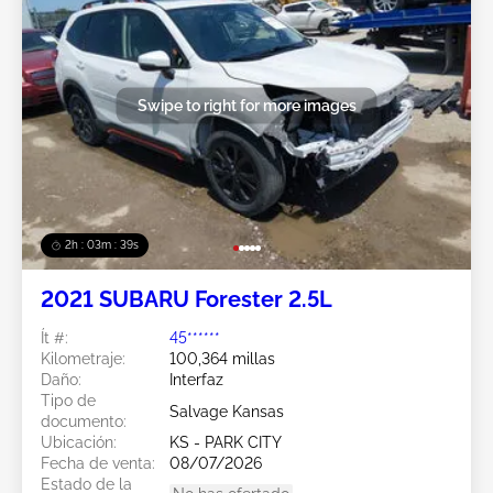
Swipe to right for more images
2h : 03m : 37s
2021 SUBARU Forester 2.5L
Ít #:
45******
Kilometraje:
100,364 millas
Daño:
Interfaz
Tipo de
Salvage Kansas
documento:
Ubicación:
KS - PARK CITY
Fecha de venta:
08/07/2026
Estado de la