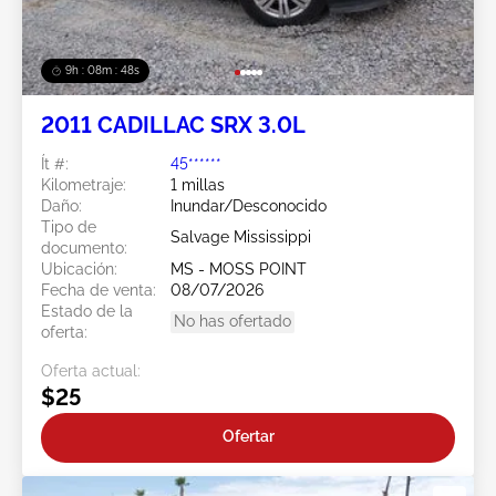
9h : 08m : 45s
2011 CADILLAC SRX 3.0L
Ít #:
45******
Kilometraje:
1 millas
Daño:
Inundar/Desconocido
Tipo de
Salvage Mississippi
documento:
Ubicación:
MS - MOSS POINT
Fecha de venta:
08/07/2026
Estado de la
No has ofertado
oferta:
Oferta actual:
$25
Ofertar