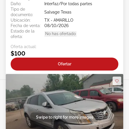
Daño:
Interfaz/Por todas partes
Tipo de
Salvage Texas
documento:
Ubicación:
TX - AMARILLO
Fecha de venta:
08/10/2026
Estado de la
No has ofertado
oferta:
Oferta actual:
$100
Ofertar
Swipe to right for more images