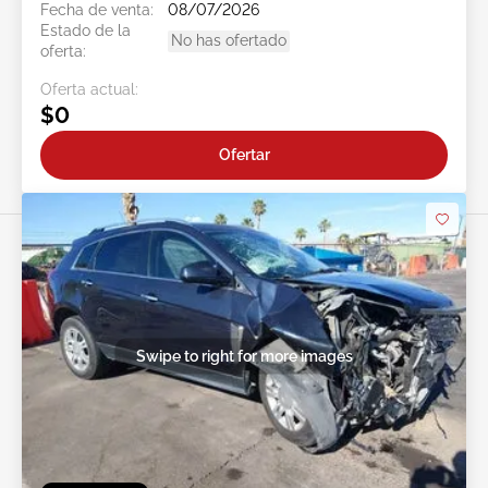
Fecha de venta:
08/07/2026
Estado de la
No has ofertado
oferta:
Oferta actual:
$0
Ofertar
Swipe to right for more images