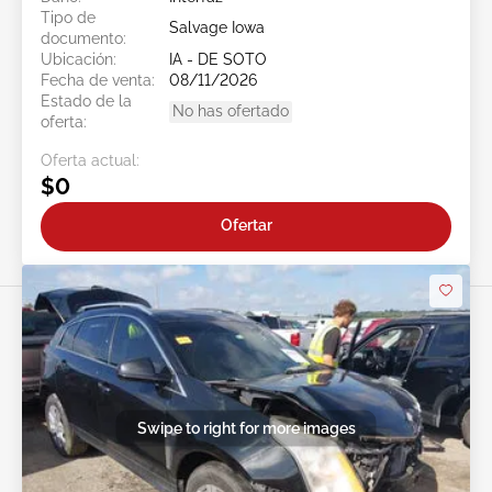
Tipo de
Salvage Iowa
documento:
Ubicación:
IA - DE SOTO
Fecha de venta:
08/11/2026
Estado de la
No has ofertado
oferta:
Oferta actual:
$0
Ofertar
Swipe to right for more images