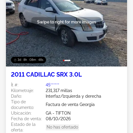
Swipe to right for more images
3d : 8h : 08m : 45s
2011 CADILLAC SRX 3.0L
Ít #:
45******
Kilometraje:
231,317 millas
Daño:
Interfaz/Izquierda y derecha
Tipo de
Factura de venta Georgia
documento:
Ubicación:
GA - TIFTON
Fecha de venta:
08/10/2026
Estado de la
No has ofertado
oferta: