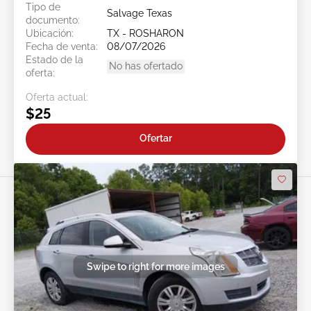
Tipo de
Salvage Texas
documento:
Ubicación:
TX - ROSHARON
Fecha de venta:
08/07/2026
Estado de la
No has ofertado
oferta:
Oferta actual:
$25
Ofertar
Swipe to right for more images