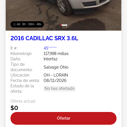
4d : 8h : 08m : 45s
2016 CADILLAC SRX 3.6L
Ít #:
45******
Kilometraje:
117,998 millas
Daño:
Interfaz
Tipo de
Salvage Ohio
documento:
Ubicación:
OH - LORAIN
Fecha de venta:
08/11/2026
Estado de la
No has ofertado
oferta:
Oferta actual:
$0
Ofertar