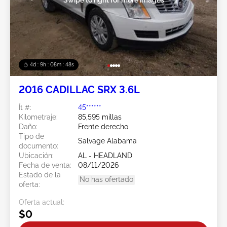
4d : 9h : 08m : 45s
2016 CADILLAC SRX 3.6L
Ít #:
45******
Kilometraje:
85,595 millas
Daño:
Frente derecho
Tipo de
Salvage Alabama
documento:
Ubicación:
AL - HEADLAND
Fecha de venta:
08/11/2026
Estado de la
No has ofertado
oferta:
Oferta actual:
$0