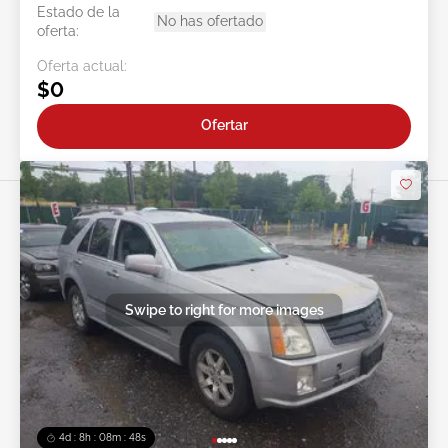
Estado de la
No has ofertado
oferta:
Oferta actual:
$0
Ofertar
Swipe to right for more images
4d : 8h : 08m : 45s