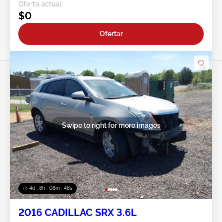
Oferta actual:
$0
Ofertar
Swipe to right for more images
4d : 8h : 08m : 45s
2016 CADILLAC SRX 3.6L