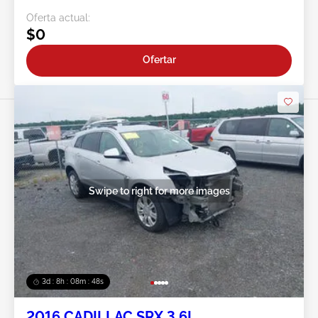
Oferta actual:
$0
Ofertar
Swipe to right for more images
3d : 8h : 08m : 45s
2016 CADILLAC SRX 3.6L