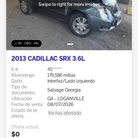
Swipe to right for more images
8h : 08m : 45s
2013 CADILLAC SRX 3.6L
Ít #:
45******
Kilometraje:
176,586 millas
Daño:
Interfaz/Lado izquierdo
Tipo de
Salvage Georgia
documento:
Ubicación:
GA - LOGANVILLE
Fecha de venta:
08/07/2026
Estado de la
No has ofertado
oferta:
Oferta actual:
$0