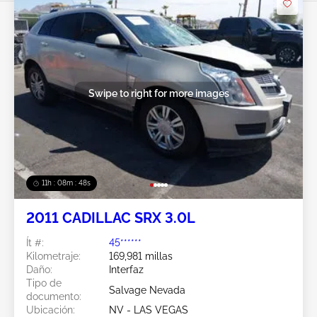
Swipe to right for more images
11h : 08m : 45s
2011 CADILLAC SRX 3.0L
Ít #:
45******
Kilometraje:
169,981 millas
Daño:
Interfaz
Tipo de
Salvage Nevada
documento:
Ubicación:
NV - LAS VEGAS