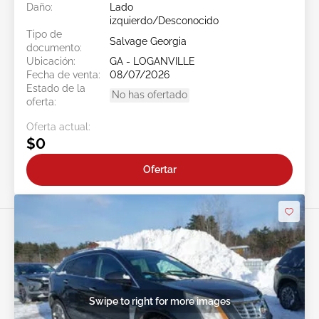
Daño:
Lado
izquierdo/Desconocido
Tipo de
Salvage Georgia
documento:
Ubicación:
GA - LOGANVILLE
Fecha de venta:
08/07/2026
Estado de la
No has ofertado
oferta:
Oferta actual:
$0
Ofertar
Swipe to right for more images