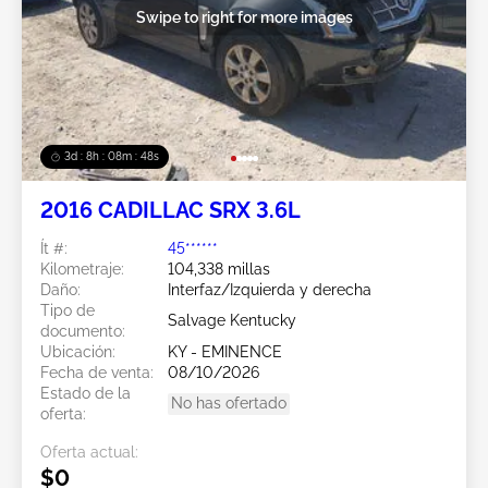
Swipe to right for more images
3d : 8h : 08m : 45s
2016 CADILLAC SRX 3.6L
Ít #:
45******
Kilometraje:
104,338 millas
Daño:
Interfaz/Izquierda y derecha
Tipo de
Salvage Kentucky
documento:
Ubicación:
KY - EMINENCE
Fecha de venta:
08/10/2026
Estado de la
No has ofertado
oferta:
Oferta actual:
$0