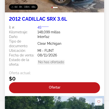
4d : 8h : 08m : 45s
2012 CADILLAC SRX 3.6L
Ít #:
45******
Kilometraje:
148,099 millas
Daño:
Interfaz
Tipo de
Clear Michigan
documento:
Ubicación:
MI - FLINT
Fecha de venta:
08/11/2026
Estado de la
No has ofertado
oferta:
Oferta actual:
$0
Ofertar