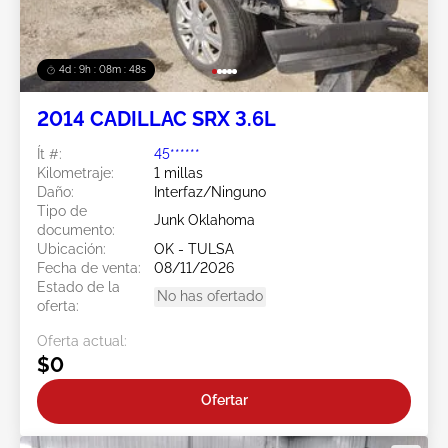
4d : 9h : 08m : 45s
2014 CADILLAC SRX 3.6L
Ít #:
45******
Kilometraje:
1 millas
Daño:
Interfaz/Ninguno
Tipo de
Junk Oklahoma
documento:
Ubicación:
OK - TULSA
Fecha de venta:
08/11/2026
Estado de la
No has ofertado
oferta:
Oferta actual:
$0
Ofertar