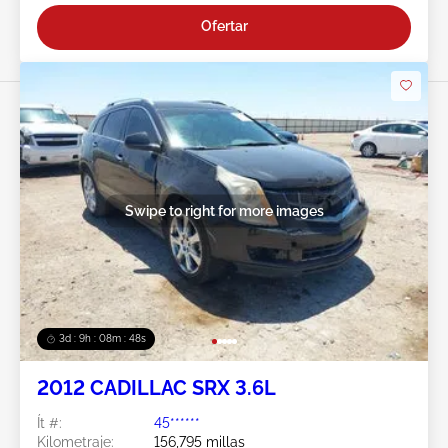
Ofertar
Swipe to right for more images
3d : 9h : 08m : 45s
2012 CADILLAC SRX 3.6L
Ít #:
45******
Kilometraje:
156,795 millas