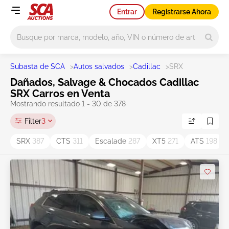
Entrar
Registrarse Ahora
Main search
Subasta de SCA
>
Autos salvados
>
Cadillac
>
SRX
Dañados, Salvage & Chocados Cadillac
SRX Carros en Venta
Mostrando resultado 1 - 30 de 378
Filter
3
SRX
387
CTS
311
Escalade
287
XT5
271
ATS
198