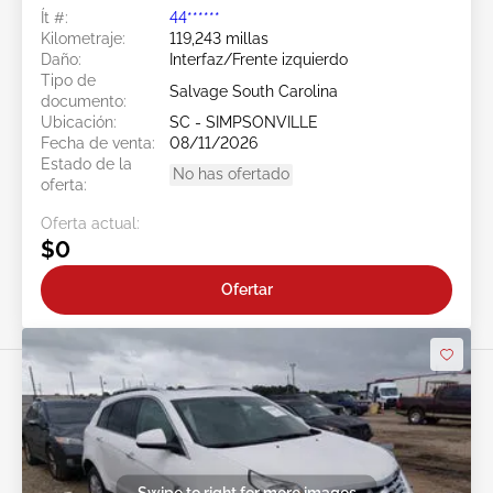
Ít #:
44******
Kilometraje:
119,243 millas
Daño:
Interfaz/Frente izquierdo
Tipo de
Salvage South Carolina
documento:
Ubicación:
SC - SIMPSONVILLE
Fecha de venta:
08/11/2026
Estado de la
No has ofertado
oferta:
Oferta actual:
$0
Ofertar
Swipe to right for more images