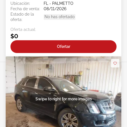
Ubicación:
FL - PALMETTO
Fecha de venta:
08/11/2026
Estado de la
No has ofertado
oferta:
Oferta actual:
$0
Ofertar
Swipe to right for more images