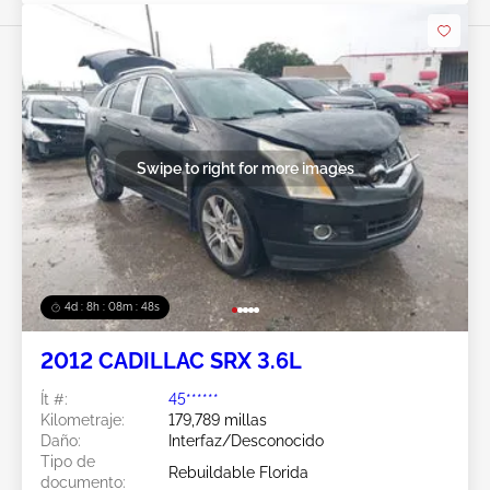
Swipe to right for more images
4d : 8h : 08m : 45s
2012 CADILLAC SRX 3.6L
Ít #:
45******
Kilometraje:
179,789 millas
Daño:
Interfaz/Desconocido
Tipo de
Rebuildable Florida
documento: