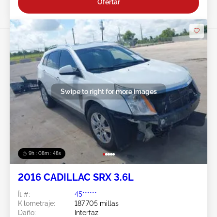
Ofertar
Swipe to right for more images
9h : 08m : 45s
2016 CADILLAC SRX 3.6L
Ít #:
45******
Kilometraje:
187,705 millas
Daño:
Interfaz