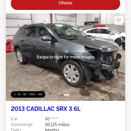
Ofertar
Swipe to right for more images
4d : 9h : 08m : 45s
2013 CADILLAC SRX 3.6L
Ít #:
45******
Kilometraje:
56,125 millas
Daño:
Interfaz