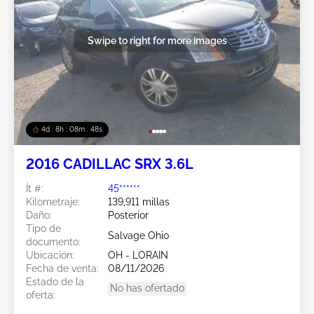
Swipe to right for more images
4d : 8h : 08m : 45s
2016 CADILLAC SRX 3.6L
Ít #:
45******
Kilometraje:
139,911 millas
Daño:
Posterior
Tipo de
Salvage Ohio
documento:
Ubicación:
OH - LORAIN
Fecha de venta:
08/11/2026
Estado de la
No has ofertado
oferta: