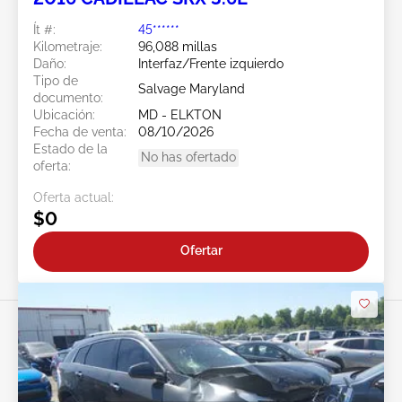
Ít #:
45******
Kilometraje:
96,088 millas
Daño:
Interfaz/Frente izquierdo
Tipo de
Salvage Maryland
documento:
Ubicación:
MD - ELKTON
Fecha de venta:
08/10/2026
Estado de la
No has ofertado
oferta:
Oferta actual:
$0
Ofertar