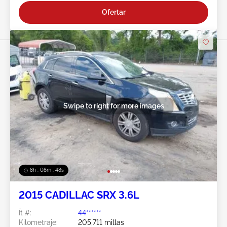
Ofertar
Swipe to right for more images
8h : 08m : 45s
2015 CADILLAC SRX 3.6L
Ít #:
44******
Kilometraje:
205,711 millas