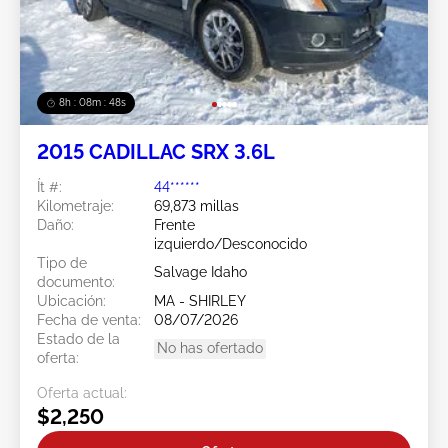
8h : 08m : 45s
2015 CADILLAC SRX 3.6L
Ít #:
44******
Kilometraje:
69,873 millas
Daño:
Frente
izquierdo/Desconocido
Tipo de
Salvage Idaho
documento:
Ubicación:
MA - SHIRLEY
Fecha de venta:
08/07/2026
Estado de la
No has ofertado
oferta:
Oferta actual:
$2,250