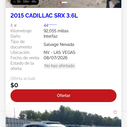
11h : 08m : 45s
2015 CADILLAC SRX 3.6L
Ít #:
44******
Kilometraje:
92,055 millas
Daño:
Interfaz
Tipo de
Salvage Nevada
documento:
Ubicación:
NV - LAS VEGAS
Fecha de venta:
08/07/2026
Estado de la
No has ofertado
oferta:
Oferta actual:
$0
Ofertar