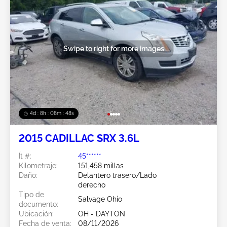
Swipe to right for more images
4d : 8h : 08m : 45s
2015 CADILLAC SRX 3.6L
Ít #:
45******
Kilometraje:
151,458 millas
Daño:
Delantero trasero/Lado
derecho
Tipo de
Salvage Ohio
documento:
Ubicación:
OH - DAYTON
Fecha de venta:
08/11/2026