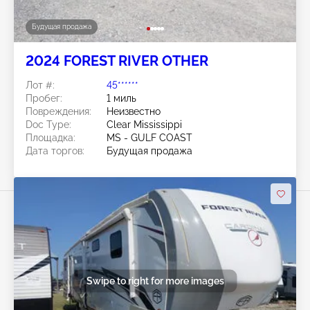
Будущая продажа
2024 FOREST RIVER OTHER
Лот #:
45******
Пробег:
1 миль
Повреждения:
Неизвестно
Doc Type:
Clear Mississippi
Площадка:
MS - GULF COAST
Дата торгов:
Будущая продажа
Swipe to right for more images