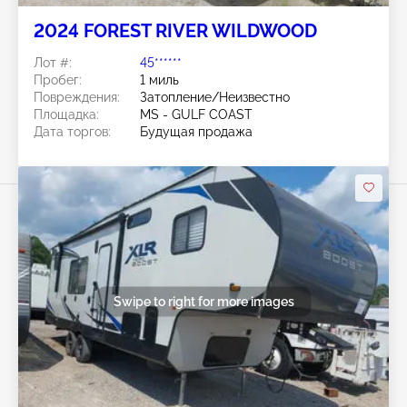
2024 FOREST RIVER WILDWOOD
Лот #:
45******
Пробег:
1 миль
Повреждения:
Затопление/Неизвестно
Площадка:
MS - GULF COAST
Дата торгов:
Будущая продажа
Swipe to right for more images