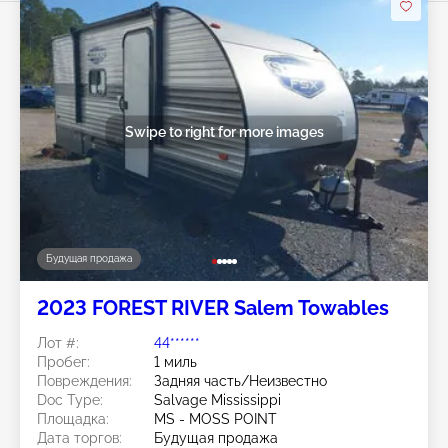
Swipe to right for more images
Будущая продажа
2023 FOREST RIVER Salem Towables
Лот #:
44******
Пробег:
1 миль
Повреждения:
Задняя часть/Неизвестно
Doc Type:
Salvage Mississippi
Площадка:
MS - MOSS POINT
Дата торгов:
Будущая продажа