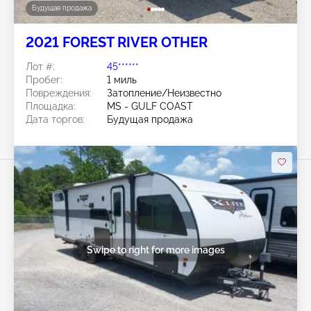
Будущая продажа
2021 FOREST RIVER OTHER
Лот #:
45******
Пробег:
1 миль
Повреждения:
Затопление/Неизвестно
Площадка:
MS - GULF COAST
Дата торгов:
Будущая продажа
Swipe to right for more images