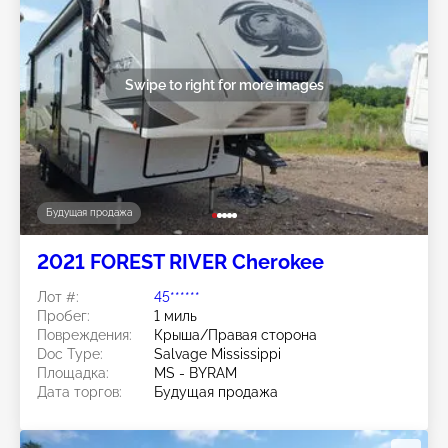
Swipe to right for more images
Будущая продажа
2021 FOREST RIVER Cherokee
Лот #:
45******
Пробег:
1 миль
Повреждения:
Крыша/Правая сторона
Doc Type:
Salvage Mississippi
Площадка:
MS - BYRAM
Дата торгов:
Будущая продажа