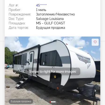
Freedom Camping Trailer
Лот #:
45******
Пробег:
1 миль
Повреждения:
Затопление/Неизвестно
Doc Type:
Salvage Louisiana
Площадка:
MS - GULF COAST
Дата торгов:
Будущая продажа
Swipe to right for more images
Будущая продажа