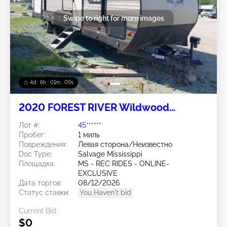
Swipe to right for more images
4d : 6h : 01m : 08s
2020 FOREST RIVER Wildwood
Towables
Лот #:
45******
Пробег:
1 миль
Повреждения:
Левая сторона/Неизвестно
Doc Type:
Salvage Mississippi
Площадка:
MS - REC RIDES - ONLINE-
EXCLUSIVE
Дата торгов:
08/12/2026
Статус ставки:
You Haven't bid
Current Bid:
$0