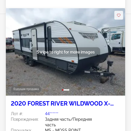
Swipe to right for more images
Будущая продажа
2020 FOREST RIVER WILDWOOD X-
LITE
Лот #:
44******
Повреждения:
Задняя часть/Передняя
часть
Площадка:
MS - MOSS POINT