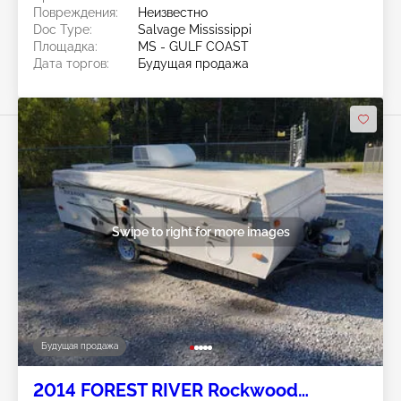
Повреждения:
Неизвестно
Doc Type:
Salvage Mississippi
Площадка:
MS - GULF COAST
Дата торгов:
Будущая продажа
Swipe to right for more images
Будущая продажа
2014 FOREST RIVER Rockwood