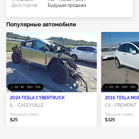
Дата торгов:
Будущая продажа
Популярные автомобили
3d : 4h : 31m : 08s
2d : 6h : 31m : 08s
2024 TESLA CYBERTRUCK
2016 TESLA MO
IL - CASEYVILLE
CA - FREMONT
Текущая ставка:
Текущая ставка:
$25
$325