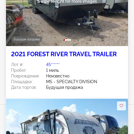
Swipe to right for more images
Будущая продажа
2021 FOREST RIVER TRAVEL TRAILER
Лот #:
45******
Пробег:
1 миль
Повреждения:
Неизвестно
Площадка:
MS - SPECIALTY DIVISION
Дата торгов:
Будущая продажа