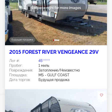
Swipe to right for more images
Будущая продажа
2015 FOREST RIVER VENGEANCE 29V
Лот #:
45******
Пробег:
1 миль
Повреждения:
Затопление/Неизвестно
Площадка:
MS - GULF COAST
Дата торгов:
Будущая продажа