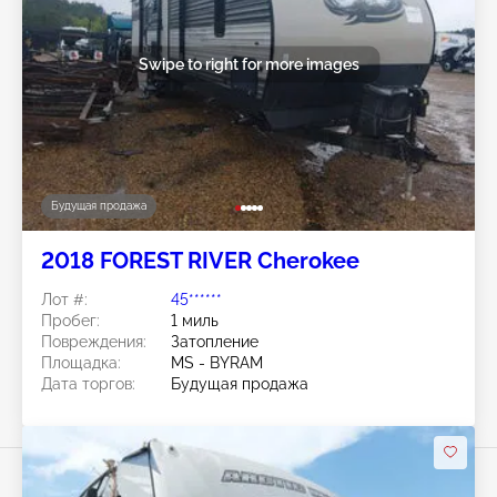
Swipe to right for more images
Будущая продажа
2018 FOREST RIVER Cherokee
Лот #:
45******
Пробег:
1 миль
Повреждения:
Затопление
Площадка:
MS - BYRAM
Дата торгов:
Будущая продажа