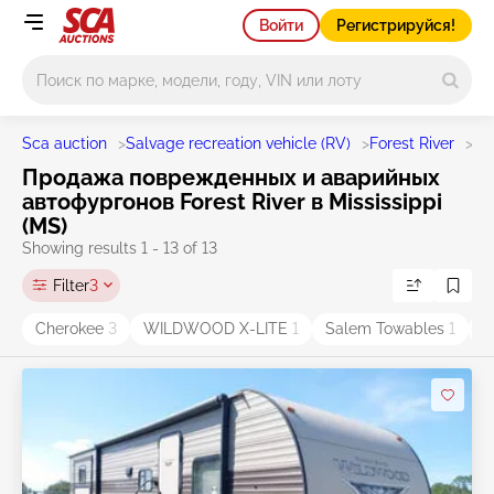
Войти
Регистрируйся!
Main search
Sca auction
>
Salvage recreation vehicle (RV)
>
Forest River
>
St
Продажа поврежденных и аварийных
автофургонов Forest River в Mississippi
(MS)
Showing results 1 - 13 of 13
Filter
3
Cherokee
3
WILDWOOD X-LITE
1
Salem Towables
1
W