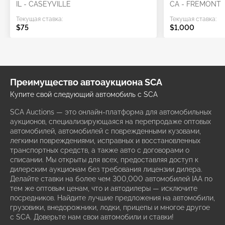
IL - CASEYVILLE
CA - FREMONT
Текущая ставка:
Текущая ставка:
$75
$1,000
Преимущество автоаукциона SCA
Купите свой следующий автомобиль с SCA
SCA Auctions — это онлайн-платформа для автомобильных
аукционов, специализирующаяся на перепродаже оптовых
автомобилей, автомобилей с поврежденными кузовами,
легкими повреждениями, исправных и восстановленных
транспортных средств, а также авто с договорами о
списании. Мы открыты для всех, предоставляя доступ к
дилерским аукционам без требования лицензии дилера.
Делайте ставки на более чем 300,000 автомобилей IAA по
тем же оптовым ценам, что и автодилеры — исключите
посредников. Найдите лучшие предложения на автомобили,
грузовики, внедорожники, лодки, прицепы и многое другое
с SCA. Доверьте нам свои автомобили и ставки!