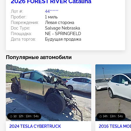
2026 FOREST RIVER Catalina
Лот #:
44******
Пробег:
1 миль
Повреждения:
Левая сторона
Doc Type:
Salvage Nebraska
Площадка:
NE - SPRINGFIELD
Дата торгов:
Будущая продажа
Популярные автомобили
1d : 12h : 13m : 52s
14h : 13m : 52s
2024 TESLA CYBERTRUCK
2016 TESLA MO