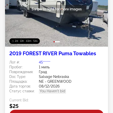
Swipe to right for more images
2d : 13h : 43m : 52s
2019 FOREST RIVER Puma Towables
Лот #:
45******
Пробег:
1 миль
Повреждения:
Град
Doc Type:
Salvage Nebraska
Площадка:
NE - GREENWOOD
Дата торгов:
08/12/2026
Статус ставки:
You Haven't bid
Current Bid:
$25