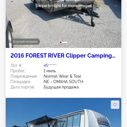
Swipe to right for more images
Будущая продажа
2016 FOREST RIVER Clipper Camping
Trailer
Лот #:
45******
Пробег:
1 миль
Повреждения:
Normal Wear & Tear
Площадка:
NE - OMAHA SOUTH
Дата торгов:
Будущая продажа