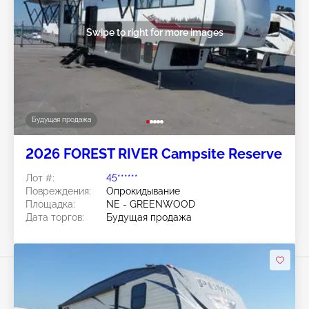
Swipe to right for more images
Будущая продажа
2026 FOREST RIVER Campsite Reserve
Лот #:
45******
Повреждения:
Опрокидывание
Площадка:
NE - GREENWOOD
Дата торгов:
Будущая продажа