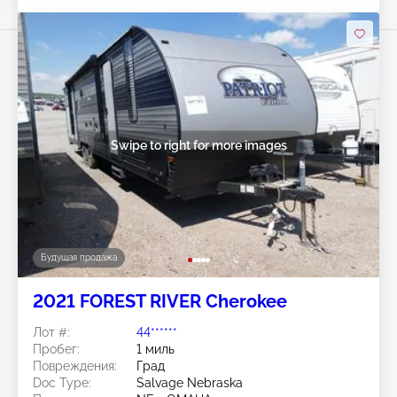
Swipe to right for more images
Будущая продажа
2021 FOREST RIVER Cherokee
Лот #:
44******
Пробег:
1 миль
Повреждения:
Град
Doc Type:
Salvage Nebraska