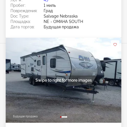
Лот #:
45******
Пробег:
1 миль
Повреждения:
Град
Doc Type:
Salvage Nebraska
Площадка:
NE - OMAHA SOUTH
Дата торгов:
Будущая продажа
Swipe to right for more images
Будущая продажа