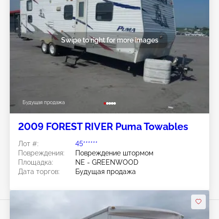
Swipe to right for more images
Будущая продажа
2009 FOREST RIVER Puma Towables
Лот #:
45******
Повреждения:
Повреждение штормом
Площадка:
NE - GREENWOOD
Дата торгов:
Будущая продажа