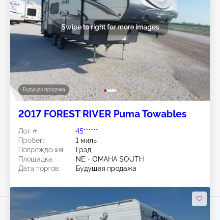
Swipe to right for more images
Будущая продажа
2017 FOREST RIVER Puma Towables
Лот #:
45******
Пробег:
1 миль
Повреждения:
Град
Площадка:
NE - OMAHA SOUTH
Дата торгов:
Будущая продажа