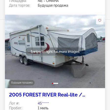
Площадка:
NE - OMAHA
Дата торгов:
Будущая продажа
Swipe to right for more images
Будущая продажа
2005 FOREST RIVER Real-lite /
Rockwood Lite Weight Trailers
Лот #:
45******
Пробег:
1 миль