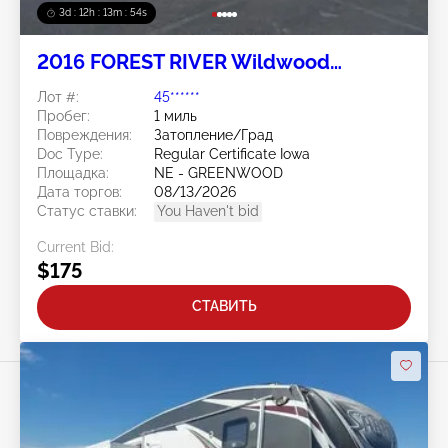
3d : 12h : 13m : 52s
2016 FOREST RIVER Wildwood
Towables
Лот #:
45******
Пробег:
1 миль
Повреждения:
Затопление/Град
Doc Type:
Regular Certificate Iowa
Площадка:
NE - GREENWOOD
Дата торгов:
08/13/2026
Статус ставки:
You Haven't bid
Current Bid:
$175
СТАВИТЬ