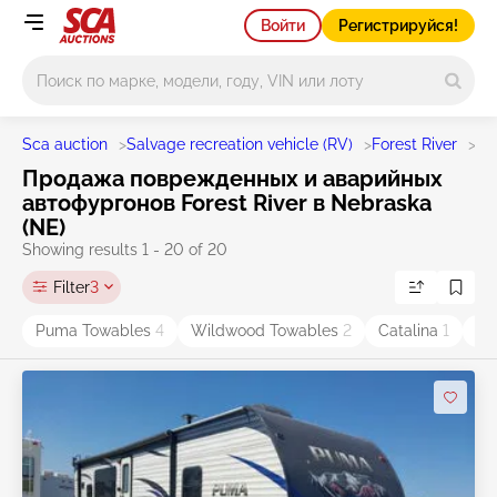
Войти
Регистрируйся!
Main search
Sca auction
>
Salvage recreation vehicle (RV)
>
Forest River
>
St
Продажа поврежденных и аварийных
автофургонов Forest River в Nebraska
(NE)
Showing results 1 - 20 of 20
Filter
3
Puma Towables
4
Wildwood Towables
2
Catalina
1
Ch