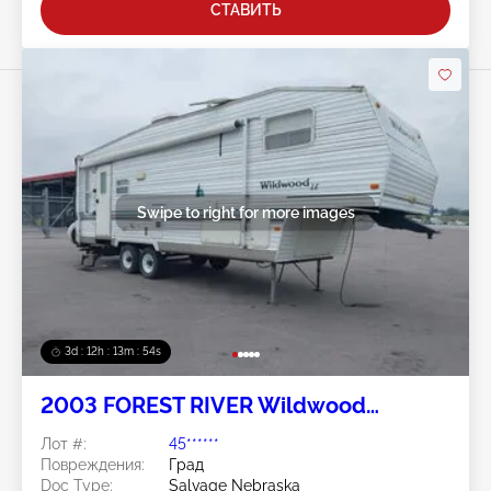
СТАВИТЬ
Swipe to right for more images
3d : 12h : 13m : 52s
2003 FOREST RIVER Wildwood
Towables
Лот #:
45******
Повреждения:
Град
Doc Type:
Salvage Nebraska