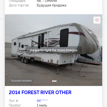
Площадка:
NE - OMAHA
Дата торгов:
Будущая продажа
Swipe to right for more images
Будущая продажа
2014 FOREST RIVER OTHER
Лот #:
44******
Пробег:
1 миль