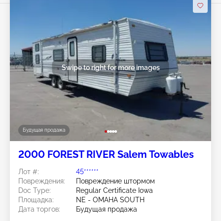
Swipe to right for more images
Будущая продажа
2000 FOREST RIVER Salem Towables
Лот #:
45******
Повреждения:
Повреждение штормом
Doc Type:
Regular Certificate Iowa
Площадка:
NE - OMAHA SOUTH
Дата торгов:
Будущая продажа