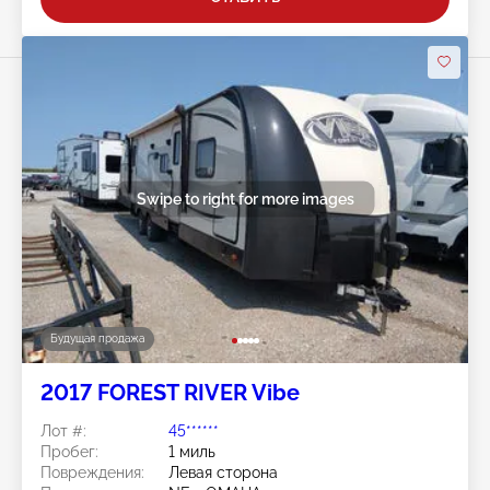
Swipe to right for more images
Будущая продажа
2017 FOREST RIVER Vibe
Лот #:
45******
Пробег:
1 миль
Повреждения:
Левая сторона