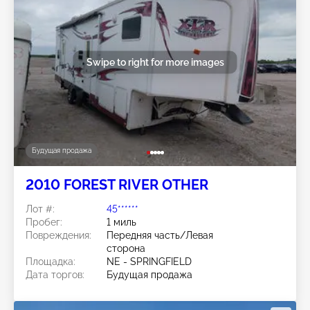
Swipe to right for more images
Будущая продажа
2010 FOREST RIVER OTHER
Лот #:
45******
Пробег:
1 миль
Повреждения:
Передняя часть/Левая
сторона
Площадка:
NE - SPRINGFIELD
Дата торгов:
Будущая продажа