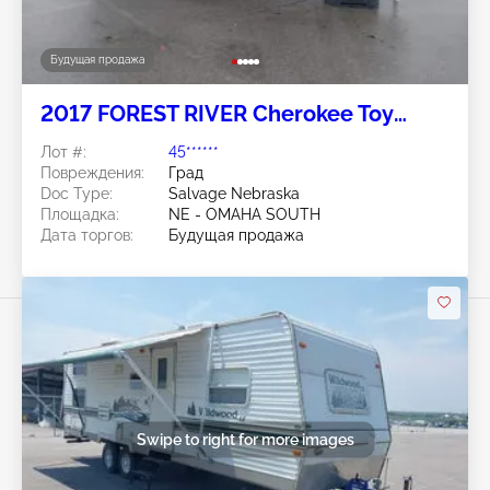
Будущая продажа
2017 FOREST RIVER Cherokee Toy
Hauler
Лот #:
45******
Повреждения:
Град
Doc Type:
Salvage Nebraska
Площадка:
NE - OMAHA SOUTH
Дата торгов:
Будущая продажа
Swipe to right for more images