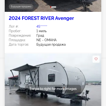
Будущая продажа
2024 FOREST RIVER Avenger
Лот #:
45******
Пробег:
1 миль
Повреждения:
Град
Площадка:
NE - OMAHA
Дата торгов:
Будущая продажа
Swipe to right for more images