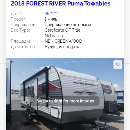
2018 FOREST RIVER Puma Towables
Лот #:
45******
Пробег:
1 миль
Повреждения:
Повреждение штормом
Doc Type:
Certificate OF Title
Nebraska
Площадка:
NE - GREENWOOD
Дата торгов:
Будущая продажа
Swipe to right for more images