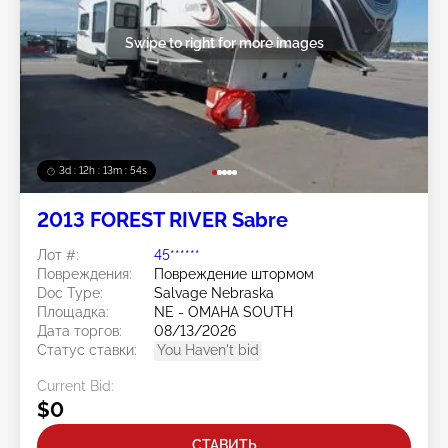
Swipe to right for more images
3d : 12h : 13m : 52s
2013 FOREST RIVER Sabre
Лот #:
45******
Повреждения:
Повреждение штормом
Doc Type:
Salvage Nebraska
Площадка:
NE - OMAHA SOUTH
Дата торгов:
08/13/2026
Статус ставки:
You Haven't bid
Current Bid:
$0
СТАВИТЬ