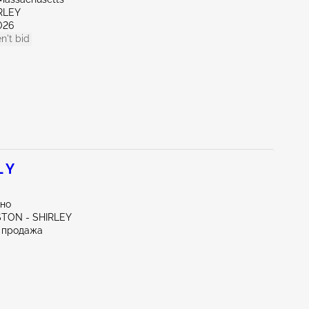
RLEY
026
n't bid
 Y
тно
STON - SHIRLEY
 продажа