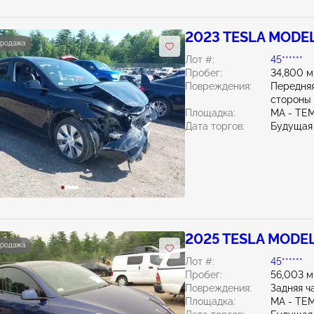
2023 TESLA MODEL
продажа
Лот #:
45******
Пробег:
34,800 м
Повреждения:
Передняя
стороны
Площадка:
MA - TE
Дата торгов:
Будущая
2025 TESLA MODEL
продажа
Лот #:
45******
Пробег:
56,003 м
Повреждения:
Задняя ч
Площадка:
MA - TE