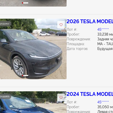
2026 TESLA MODEL
продажа
Лот #:
45******
Пробег:
33,238 м
Повреждения:
Задняя ч
Площадка:
MA - TA
Дата торгов:
Будущая
2024 TESLA MODEL
продажа
Лот #:
45******
Пробег:
35,050 м
Повреждения:
Левая ст