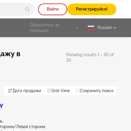
Войти
Регистрируйся!
Обратитесь за
Russian
selected
помощью
дажу в
Showing results 1 - 30 of
30
Дата продажи
Grid View
Сохранить поиск
 Y
ль
торона/Левая сторона