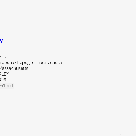
 Y
иль
торона/Передняя часть слева
Massachusetts
RLEY
026
n't bid