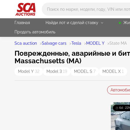
Main search
Главная
Найди лот и сделай ставку
Жи
Продать автомобиль
Sca auction
>
Salvage cars
>
Tesla
>
MODEL Y
>
State MA
Поврежденные, аварийные и бит
Massachusetts (MA)
Model Y
32
Model 3
19
MODEL S
7
MODEL X
1
Автомоби
6d : 22h