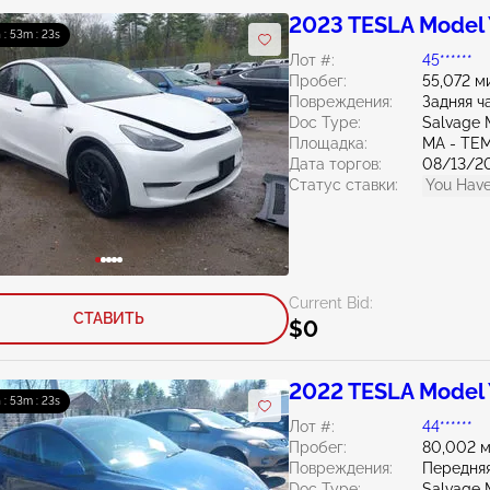
2023 TESLA Model
 : 53m : 21s
Лот #:
45******
Пробег:
55,072 м
Повреждения:
Задняя ч
Doc Type:
Salvage 
Площадка:
MA - TE
Дата торгов:
08/13/2
Статус ставки:
You Have
Current Bid:
СТАВИТЬ
$0
2022 TESLA Model
 : 53m : 21s
Лот #:
44******
Пробег:
80,002 
Повреждения:
Передняя
Doc Type:
Salvage 