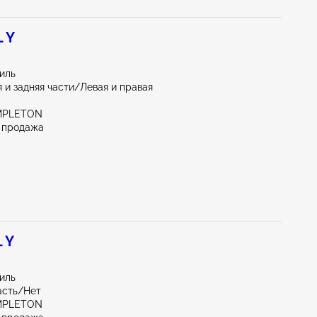
 Y
иль
 и задняя части/Левая и правая
MPLETON
 продажа
 Y
иль
асть/Нет
MPLETON