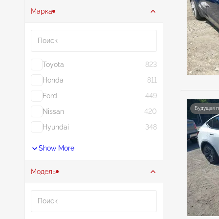
Марка
Поиск
Toyota
823
Honda
811
Ford
449
Будущая 
Nissan
420
Hyundai
348
Show More
Модель
Поиск