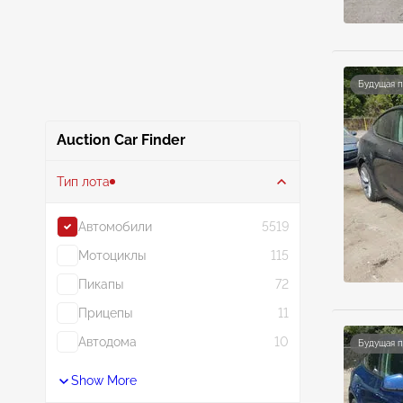
Будущая 
Auction Car Finder
Тип лота
Автомобили
5519
Мотоциклы
115
Пикапы
72
Прицепы
11
Автодома
10
Будущая 
Show More