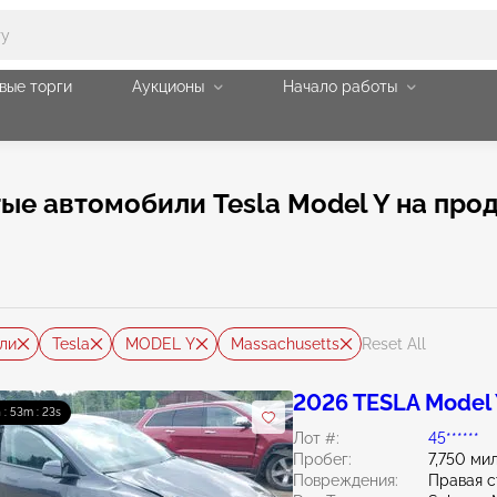
вые торги
Аукционы
Начало работы
ые автомобили Tesla Model Y на про
ли
Tesla
MODEL Y
Massachusetts
Reset All
2026 TESLA Model
 : 53m : 21s
Лот #:
45******
Пробег:
7,750 ми
Повреждения:
Правая с