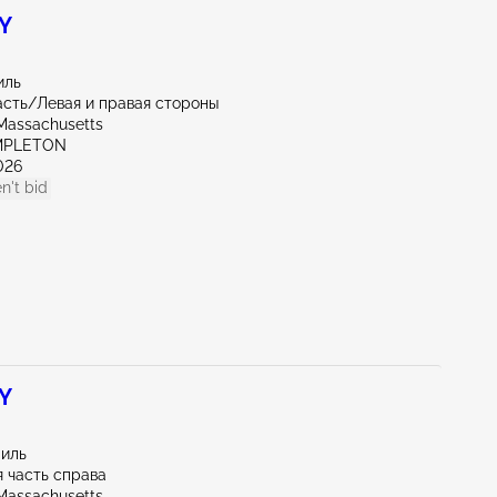
 Y
иль
асть/Левая и правая стороны
Massachusetts
MPLETON
026
n't bid
 Y
миль
 часть справа
Massachusetts