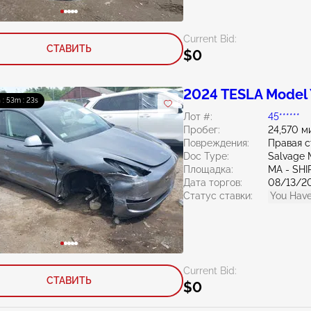
Current Bid:
СТАВИТЬ
$0
2024 TESLA Model
 : 53m : 21s
Лот #:
45******
Пробег:
24,570 м
Повреждения:
Правая с
Doc Type:
Salvage 
Площадка:
MA - SHI
Дата торгов:
08/13/2
Статус ставки:
You Have
Current Bid:
СТАВИТЬ
$0