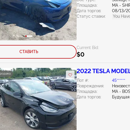
Площадка:
MA - SHI
Дата торгов:
08/13/2
Статус ставки:
You Have
Current Bid:
СТАВИТЬ
$0
2022 TESLA MODEL
продажа
Лот #:
45******
Повреждения:
Неизвес
Площадка:
MA - BO
Дата торгов:
Будущая