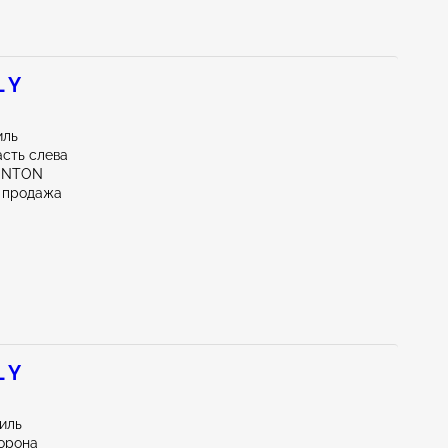
 Y
иль
асть слева
UNTON
 продажа
 Y
иль
орона