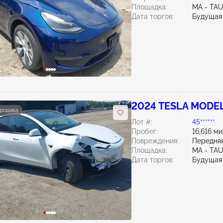
Площадка:
MA - TA
Дата торгов:
Будущая
2024 TESLA MODEL
продажа
Лот #:
45******
Пробег:
16,616 м
Повреждения:
Передняя
Площадка:
MA - TA
Дата торгов:
Будущая