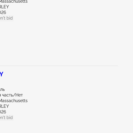
Massachusetts
RLEY
026
n't bid
 Y
иль
 часть/Нет
Massachusetts
RLEY
026
n't bid