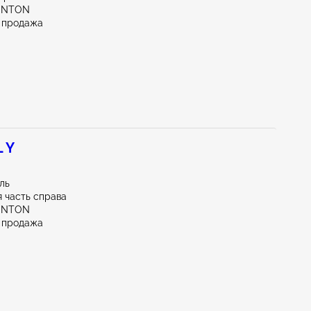
UNTON
 продажа
 Y
иль
 часть справа
UNTON
 продажа