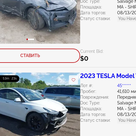
Doc Type:
Salvage 
Площадка:
MA - SHI
Дата торгов:
08/13/2
Статус ставки:
You Have
Current Bid:
СТАВИТЬ
$0
2023 TESLA Model
 : 53m : 21s
Лот #:
45******
Пробег:
41,610 м
Повреждения:
Передняя
Doc Type:
Salvage 
Площадка:
MA - SHI
Дата торгов:
08/13/2
Статус ставки:
You Have