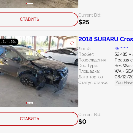
Current Bid:
СТАВИТЬ
$25
2018 SUBARU Cross
 : 31m : 27s
Лот #:
45******
Пробег:
52,485 м
Повреждения:
Правая 
Doc Type:
Чек Wash
Площадка:
WA - SE
Дата торгов:
08/12/2
Статус ставки:
You Have
Current Bid:
СТАВИТЬ
$0