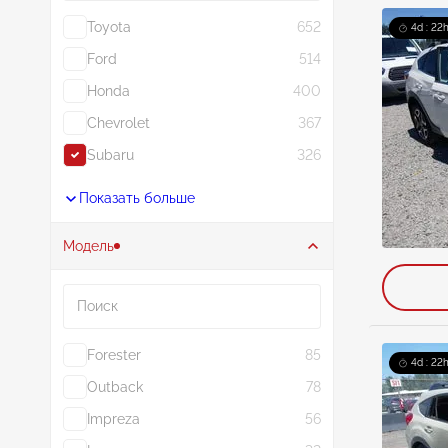
Toyota
652
4d : 22h
Ford
514
Honda
400
Chevrolet
367
Subaru
326
Показать больше
Модель
Поиск
Forester
85
4d : 22h
Outback
78
Impreza
56