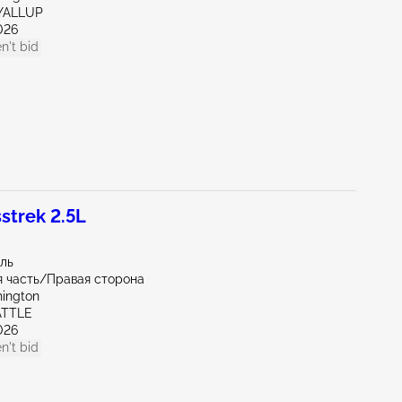
YALLUP
026
n't bid
trek 2.5L
иль
 часть/Правая сторона
ington
ATTLE
026
n't bid