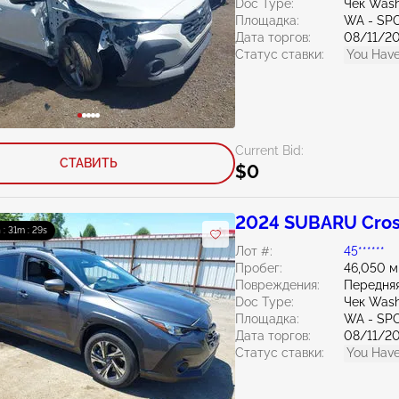
Doc Type:
Чек Wash
Площадка:
WA - SP
Дата торгов:
08/11/2
Статус ставки:
You Have
Current Bid:
СТАВИТЬ
$0
2024 SUBARU Cros
 : 31m : 27s
Лот #:
45******
Пробег:
46,050 м
Повреждения:
Передняя
Doc Type:
Чек Wash
Площадка:
WA - SP
Дата торгов:
08/11/2
Статус ставки:
You Have