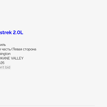
trek 2.0L
миль
 часть/Левая сторона
ington
OKANE VALLEY
026
n't bid