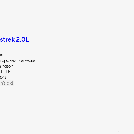
trek 2.0L
иль
сторона/Подвеска
ington
ATTLE
026
n't bid