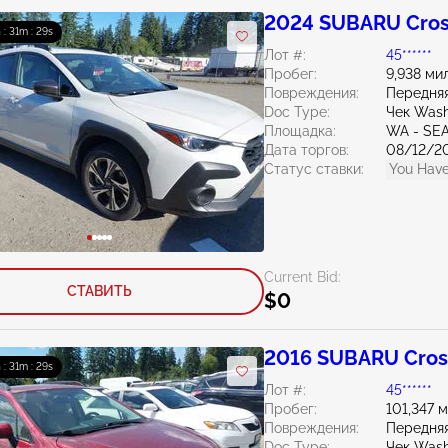
2024 SUBARU Cros
 : 31m : 27s
Лот #:
45******
Пробег:
9,938 ми
Повреждения:
Передняя
Doc Type:
Чек Wash
Площадка:
WA - SE
Дата торгов:
08/12/2
Статус ставки:
You Have
Current Bid:
СТАВИТЬ
$0
2016 SUBARU Cross
 : 31m : 27s
Лот #:
45******
Пробег:
101,347 
Повреждения:
Передняя
Doc Type:
Чек Wash