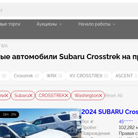
вые торги
Аукционы
Начало работы
e WA
е автомобили Subaru Crosstrek на 
Y
32
Crosstrek
32
WRX
15
XV CROSSTREK
12
ASCENT
3
ли
Subaru
CROSSTREK
Washington
Reset All
2024 SUBARU Cros
 : 31m : 27s
Лот #:
45******
Пробег:
102,282 
Повреждения:
Правая 