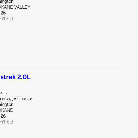
ington
OKANE VALLEY
026
n't bid
strek 2.0L
иль
 и задняя части
ington
OKANE
026
n't bid