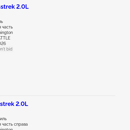
strek 2.0L
ль
 часть
ington
ATTLE
026
n't bid
trek 2.0L
миль
 часть справа
ington