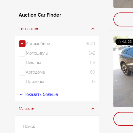
Auction Car Finder
Тип лота
4d : 22h
Автомобили
4601
Мотоциклы
142
Пикапы
112
Автодома
60
Прицепы
17
Показать больше
Марка
Поиск