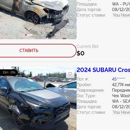
Площадка:
WA - PU
Дата торгов:
08/12/2
Статус ставки:
You Have
Current Bid:
СТАВИТЬ
$0
2024 SUBARU Cross
 : 31m : 27s
Лот #:
45******
Пробег:
42,774 м
Повреждения:
Передняя
Doc Type:
Чек Wash
Площадка:
WA - SE
Дата торгов:
08/12/2
Статус ставки:
You Have