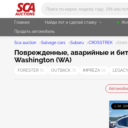
Main search
Главная
Найди лот и сделай ставку
Жи
Продать автомобиль
Sca auction
>
Salvage cars
>
Subaru
>
CROSSTREK
>
Stat
Поврежденные, аварийные и биты
Washington (WA)
FORESTER
85
OUTBACK
78
IMPREZA
56
LEGAC
Автомоби
3d : 22h