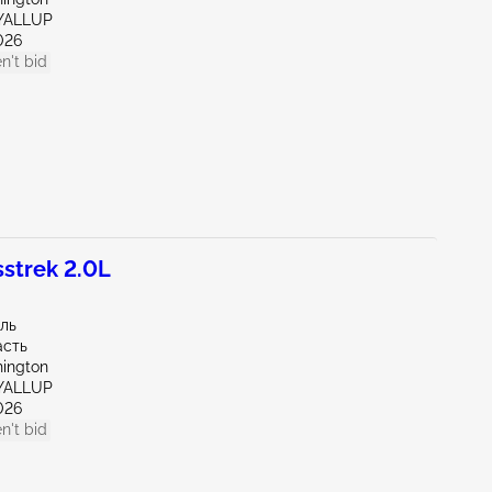
YALLUP
026
n't bid
strek 2.0L
иль
асть
ington
YALLUP
026
n't bid