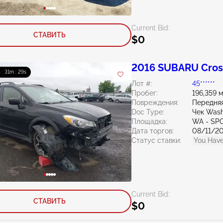
Current Bid:
СТАВИТЬ
$0
2016 SUBARU Cross
 : 31m : 27s
Лот #:
45******
Пробег:
196,359 
Повреждения:
Передняя
Doc Type:
Чек Wash
Площадка:
WA - SP
Дата торгов:
08/11/2
Статус ставки:
You Have
Current Bid:
СТАВИТЬ
$0