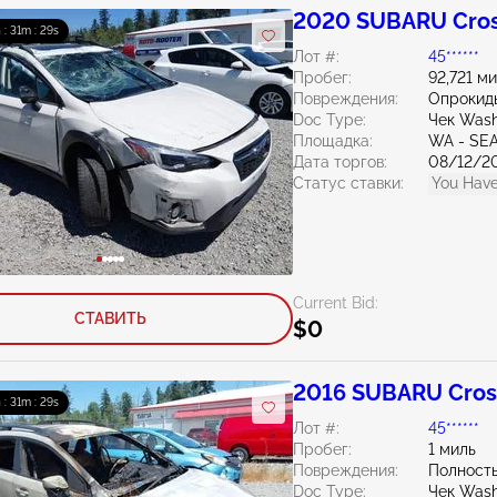
2020 SUBARU Cros
 : 31m : 27s
Лот #:
45******
Пробег:
92,721 м
Повреждения:
Опрокид
Doc Type:
Чек Wash
Площадка:
WA - SE
Дата торгов:
08/12/2
Статус ставки:
You Have
Current Bid:
СТАВИТЬ
$0
2016 SUBARU Cross
 : 31m : 27s
Лот #:
45******
Пробег:
1 миль
Повреждения:
Полност
Doc Type:
Чек Wash