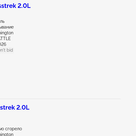
strek 2.0L
иль
ывание
ington
ATTLE
026
n't bid
trek 2.0L
ью сгорело
ington