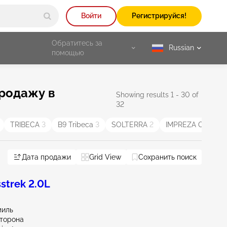
Войти
Регистрируйся!
Обратитесь за
Russian
selected
помощью
продажу в
Showing results 1 - 30 of
32
TRIBECA
3
B9 Tribeca
3
SOLTERRA
2
IMPREZA OUTBA
Дата продажи
Grid View
Сохранить поиск
strek 2.0L
миль
сторона