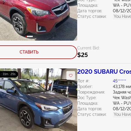
Площадка:
WA - PU
Дата торгов:
08/12/2
Статус ставки:
You Have
Current Bid:
СТАВИТЬ
$25
2020 SUBARU Cros
 : 31m : 27s
Лот #:
45******
Пробег:
43,178 м
Повреждения:
Задняя ч
Doc Type:
Чек Wash
Площадка:
WA - PU
Дата торгов:
08/12/2
Статус ставки:
You Have