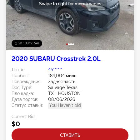
Swipe to right for more images
2h : 03m : 51s
2020 SUBARU Crosstrek 2.0L
Лот #:
45******
Пробег:
184,004 миль
Повреждения:
Задняя часть
Doc Type:
Salvage Texas
Площадка:
TX - HOUSTON
Дата торгов:
08/06/2026
Статус ставки:
You Haven't bid
Current Bid:
$0
СТАВИТЬ