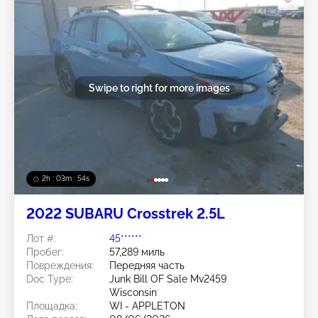
Swipe to right for more images
2h : 03m : 51s
2022 SUBARU Crosstrek 2.5L
Лот #:
45******
Пробег:
57,289 миль
Повреждения:
Передняя часть
Doc Type:
Junk Bill OF Sale Mv2459
Wisconsin
Площадка:
WI - APPLETON