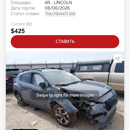
Площадка:
AR - LINCOLN
Дата торгов:
08/06/2026
Статус ставки:
You Haven't bid
Current Bid:
$425
СТАВИТЬ
Swipe to right for more images