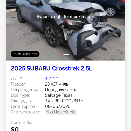
Swipe to right for more images
2h : 03m : 51s
2025 SUBARU Crosstrek 2.5L
Лот #:
45******
Пробег:
28,437 миль
Повреждения:
Передняя часть
Doc Type:
Salvage Texas
Площадка:
TX - BELL COUNTY
Дата торгов:
08/06/2026
Статус ставки:
You Haven't bid
Current Bid:
$0