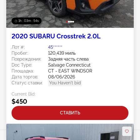
1h : 03m : 51s
2020 SUBARU Crosstrek 2.0L
Лот #:
45******
Пробег:
120,439 миль
Повреждения:
Задняя часть слева
Doc Type:
Salvage Connecticut
Площадка:
CT - EAST WINDSOR
Дата торгов:
08/06/2026
Статус ставки:
You Haven't bid
Current Bid:
$450
СТАВИТЬ