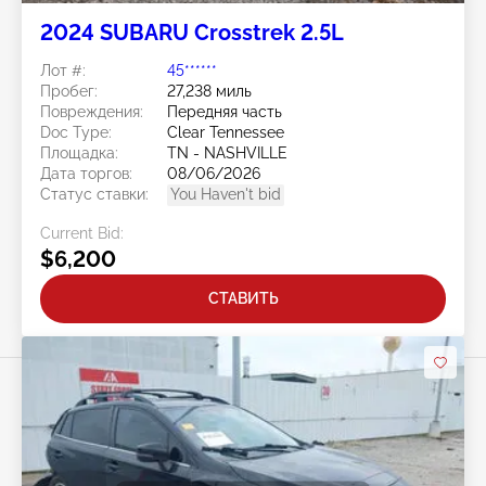
2024 SUBARU Crosstrek 2.5L
Лот #:
45******
Пробег:
27,238 миль
Повреждения:
Передняя часть
Doc Type:
Clear Tennessee
Площадка:
TN - NASHVILLE
Дата торгов:
08/06/2026
Статус ставки:
You Haven't bid
Current Bid:
$6,200
СТАВИТЬ