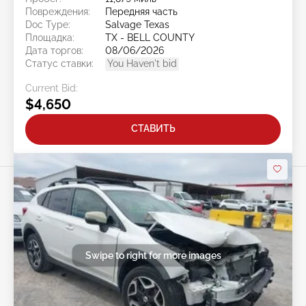
Повреждения:
Передняя часть
Doc Type:
Salvage Texas
Площадка:
TX - BELL COUNTY
Дата торгов:
08/06/2026
Статус ставки:
You Haven't bid
Current Bid:
$4,650
СТАВИТЬ
Swipe to right for more images