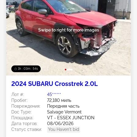
Swipe to right for more images
1h : 03m : 51s
2024 SUBARU Crosstrek 2.0L
Лот #:
45******
Пробег:
72,180 миль
Повреждения:
Передняя часть
Doc Type:
Salvage Vermont
Площадка:
VT - ESSEX JUNCTION
Дата торгов:
08/06/2026
Статус ставки:
You Haven't bid