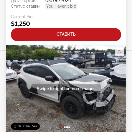
Дата торгов:
08/06/2026
Статус ставки:
You Haven't bid
Current Bid:
$1,250
СТАВИТЬ
Swipe to right for more images
2h : 03m : 51s