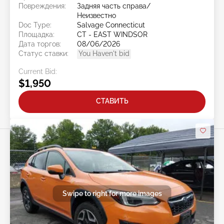
Повреждения:
Задняя часть справа/
Неизвестно
Doc Type:
Salvage Connecticut
Площадка:
CT - EAST WINDSOR
Дата торгов:
08/06/2026
Статус ставки:
You Haven't bid
Current Bid:
$1,950
СТАВИТЬ
Swipe to right for more images