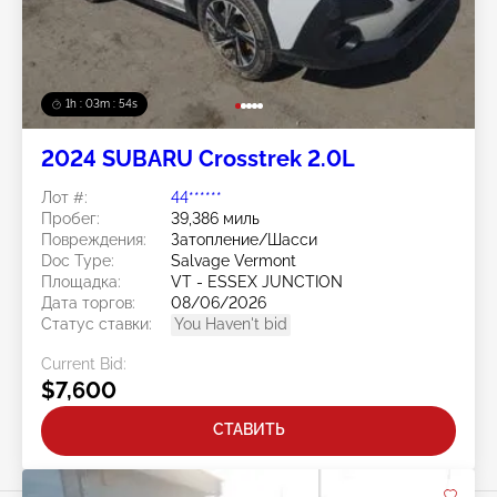
1h : 03m : 51s
2024 SUBARU Crosstrek 2.0L
Лот #:
44******
Пробег:
39,386 миль
Повреждения:
Затопление/Шасси
Doc Type:
Salvage Vermont
Площадка:
VT - ESSEX JUNCTION
Дата торгов:
08/06/2026
Статус ставки:
You Haven't bid
Current Bid:
$7,600
СТАВИТЬ