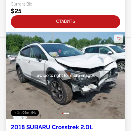
Current Bid:
$25
СТАВИТЬ
Swipe to right for more images
1h : 03m : 51s
2018 SUBARU Crosstrek 2.0L