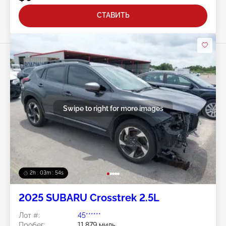
СТАВИТЬ
Swipe to right for more images
2h : 03m : 51s
2025 SUBARU Crosstrek 2.5L
Лот #:
45******
Пробег:
11,879 миль