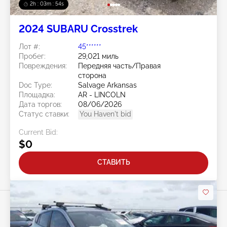
2h : 03m : 51s
2024 SUBARU Crosstrek
Лот #:
45******
Пробег:
29,021 миль
Повреждения:
Передняя часть/Правая
сторона
Doc Type:
Salvage Arkansas
Площадка:
AR - LINCOLN
Дата торгов:
08/06/2026
Статус ставки:
You Haven't bid
Current Bid:
$0
СТАВИТЬ