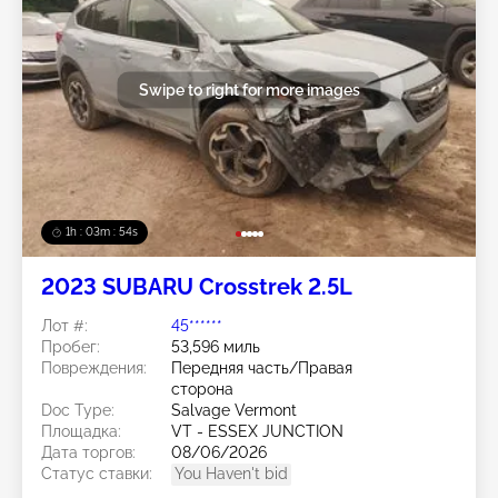
Swipe to right for more images
1h : 03m : 51s
2023 SUBARU Crosstrek 2.5L
Лот #:
45******
Пробег:
53,596 миль
Повреждения:
Передняя часть/Правая
сторона
Doc Type:
Salvage Vermont
Площадка:
VT - ESSEX JUNCTION
Дата торгов:
08/06/2026
Статус ставки:
You Haven't bid