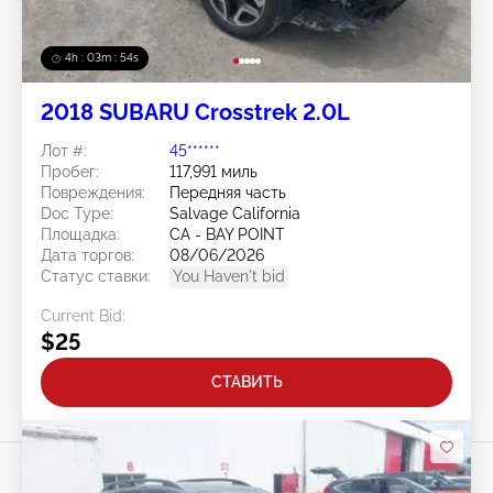
4h : 03m : 51s
2018 SUBARU Crosstrek 2.0L
Лот #:
45******
Пробег:
117,991 миль
Повреждения:
Передняя часть
Doc Type:
Salvage California
Площадка:
CA - BAY POINT
Дата торгов:
08/06/2026
Статус ставки:
You Haven't bid
Current Bid:
$25
СТАВИТЬ