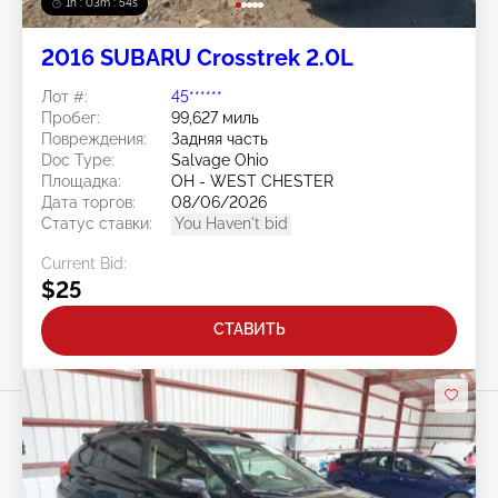
1h : 03m : 51s
2016 SUBARU Crosstrek 2.0L
Лот #:
45******
Пробег:
99,627 миль
Повреждения:
Задняя часть
Doc Type:
Salvage Ohio
Площадка:
OH - WEST CHESTER
Дата торгов:
08/06/2026
Статус ставки:
You Haven't bid
Current Bid:
$25
СТАВИТЬ