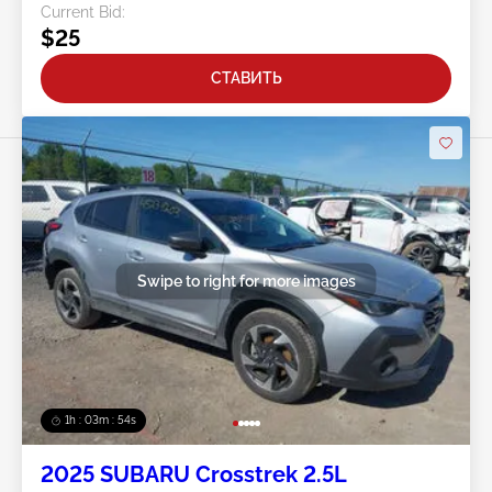
Current Bid:
$25
СТАВИТЬ
Swipe to right for more images
1h : 03m : 51s
2025 SUBARU Crosstrek 2.5L