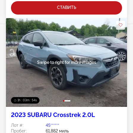
СТАВИТЬ
Swipe to right for more images
1h : 03m : 51s
2023 SUBARU Crosstrek 2.0L
Лот #:
45******
Пробег:
61,882 миль