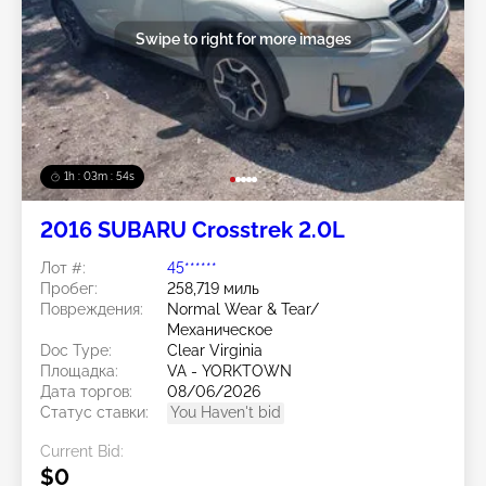
Swipe to right for more images
1h : 03m : 51s
2016 SUBARU Crosstrek 2.0L
Лот #:
45******
Пробег:
258,719 миль
Повреждения:
Normal Wear & Tear/
Механическое
Doc Type:
Clear Virginia
Площадка:
VA - YORKTOWN
Дата торгов:
08/06/2026
Статус ставки:
You Haven't bid
Current Bid:
$0