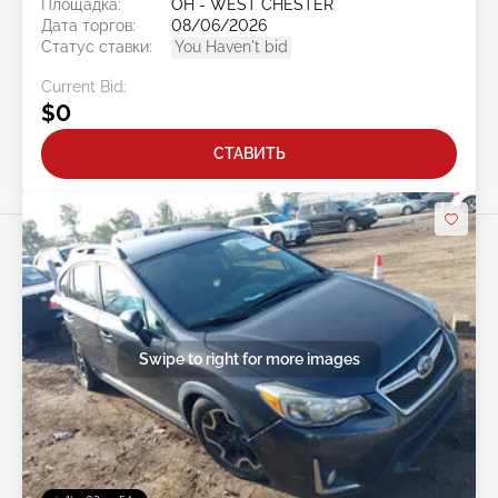
Площадка:
OH - WEST CHESTER
Дата торгов:
08/06/2026
Статус ставки:
You Haven't bid
Current Bid:
$0
СТАВИТЬ
Swipe to right for more images