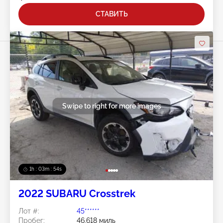
СТАВИТЬ
Swipe to right for more images
1h : 03m : 51s
2022 SUBARU Crosstrek
Лот #:
45******
Пробег:
46,618 миль