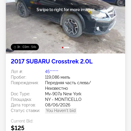
Swipe to right for more images
1h : 03m : 51s
2017 SUBARU Crosstrek 2.0L
Лот #:
45******
Пробег:
119,086 миль
Повреждения:
Передняя часть слева/
Неизвестно
Doc Type:
Mv-907a New York
Площадка:
NY - MONTICELLO
Дата торгов:
08/06/2026
Статус ставки:
You Haven't bid
Current Bid:
$125