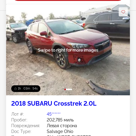
Swipe to right for more images
1h : 03m : 51s
2018 SUBARU Crosstrek 2.0L
Лот #:
45******
Пробег:
202,785 миль
Повреждения:
Левая сторона
Doc Type:
Salvage Ohio