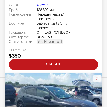
Лот #:
45******
Пробег:
128,892 миль
Повреждения:
Передняя часть/
Неизвестно
Doc Type:
Salvage-parts Only
Connecticut
Площадка:
CT - EAST WINDSOR
Дата торгов:
08/06/2026
Статус ставки:
You Haven't bid
Current Bid:
$350
СТАВИТЬ