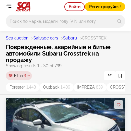
Войти
Регистрируйся!
Main search
Sca auction
>
Salvage cars
>
Subaru
>
CROSSTREK
Поврежденные, аварийные и битые
автомобили Subaru Crosstrek на
продажу
Showing results 1 - 30 of 799
Filter
3
Forester
1,443
Outback
1,439
IMPREZA
839
CROSSTR