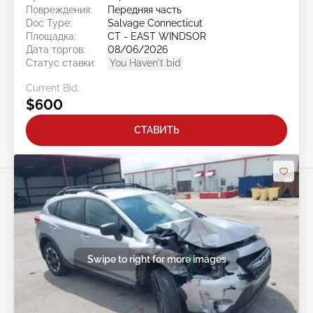
Повреждения:
Передняя часть
Doc Type:
Salvage Connecticut
Площадка:
CT - EAST WINDSOR
Дата торгов:
08/06/2026
Статус ставки:
You Haven't bid
Current Bid:
$600
СТАВИТЬ
Swipe to right for more images