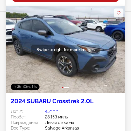
Swipe to right for more images
2h : 03m : 51s
2024 SUBARU Crosstrek 2.0L
Лот #:
45******
Пробег:
28,153 миль
Повреждения:
Левая сторона
Doc Type:
Salvage Arkansas