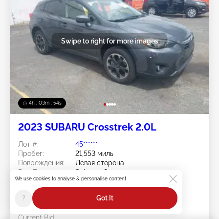
Swipe to right for more images
4h : 03m : 51s
2023 SUBARU Crosstrek 2.0L
Лот #:
45******
Пробег:
21,553 миль
Повреждения:
Левая сторона
Doc Type:
Salvage Oregon
We use cookies to analyse & personalise content
Площадка:
OR - PORTLAND
Дата торгов:
08/06/2026
?
Got It
Статус ставки:
You Haven't bid
Current Bid: