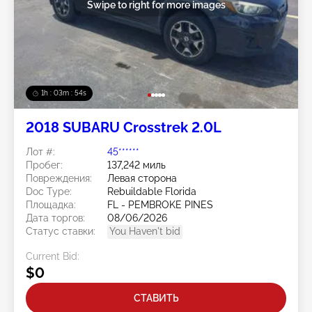
Swipe to right for more images
1h : 03m : 51s
2018 SUBARU Crosstrek 2.0L
Лот #:
45******
Пробег:
137,242 миль
Повреждения:
Левая сторона
Doc Type:
Rebuildable Florida
Площадка:
FL - PEMBROKE PINES
Дата торгов:
08/06/2026
Статус ставки:
You Haven't bid
Current Bid:
$0
СТАВИТЬ