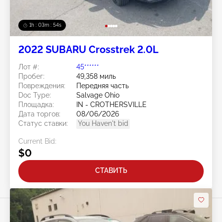
1h : 03m : 51s
2022 SUBARU Crosstrek 2.0L
Лот #:
45******
Пробег:
49,358 миль
Повреждения:
Передняя часть
Doc Type:
Salvage Ohio
Площадка:
IN - CROTHERSVILLE
Дата торгов:
08/06/2026
Статус ставки:
You Haven't bid
Current Bid:
$0
СТАВИТЬ