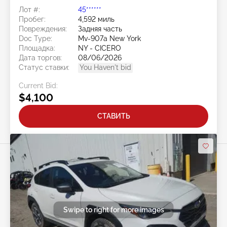
Лот #:
45******
Пробег:
4,592 миль
Повреждения:
Задняя часть
Doc Type:
Mv-907a New York
Площадка:
NY - CICERO
Дата торгов:
08/06/2026
Статус ставки:
You Haven't bid
Current Bid:
$4,100
СТАВИТЬ
Swipe to right for more images