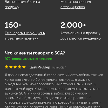
Битые автомобили на
Места проведения
продажу
автоаукционов
150+
2,000+
Еженедельные аукционы
Автомобили на продажу
в реальном времени
добавляются ежедневно
Что клиенты говорят о SCA?
97% положительных отзывов
Кайл Миллер
Остин, США
Я давно искал доступный классический автомобиль, так как
хотел взять что-то более увлекательное для езды по
выходным, чем мой повседневный автомобиль, и я очень
рад, что мой друг Крис порекомендовал мне заглянуть на
аукцион SCA. У них огромный выбор классических
автомобилей, от мустангов до экзотики и роскошной
классики. Еще одна причина, по которой я так впечатлен, -
это то, что все делается онлайн. Покупка автомобиля здесь