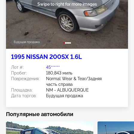
Swipe to right for more images
Будущая продажа
1995 NISSAN 200SX 1.6L
Лот #:
45******
Пробег:
180,843 миль
Повреждения:
Normal Wear & Tear/Задняя
часть справа
Площадка:
NM - ALBUQUERQUE
Дата торгов:
Будущая продажа
Популярные автомобили