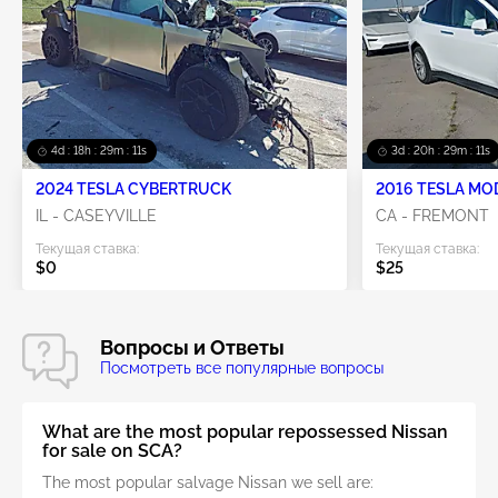
4d : 18h : 29m : 11s
3d : 20h : 29m : 11s
2024 TESLA CYBERTRUCK
2016 TESLA MO
IL - CASEYVILLE
CA - FREMONT
Текущая ставка:
Текущая ставка:
$0
$25
Вопросы и Ответы
Посмотреть все популярные вопросы
What are the most popular repossessed Nissan
for sale on SCA?
The most popular salvage Nissan we sell are: