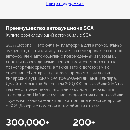
Центр поддержки
Преимущество автоаукциона SCA
Купите свой следующий автомобиль с SCA
SCA Auctions — это онлайн-платформа для автомобильных
аукционов, специализирующаяся на перепродаже оптовых
автомобилей, автомобилей с поврежденными кузовами,
легкими повреждениями, исправных и восстановленных
транспортных средств, а также авто с договорами о
списании. Мы открыты для всех, предоставляя доступ к
дилерским аукционам без требования лицензии дилера.
Делайте ставки на более чем 300,000 автомобилей IAA по
тем же оптовым ценам, что и автодилеры — исключите
посредников. Найдите лучшие предложения на автомобили,
грузовики, внедорожники, лодки, прицепы и многое другое
с SCA. Доверьте нам свои автомобили и ставки!
300,000+
200+