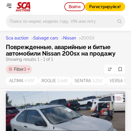
Войти
Регистрируйся!
Main search
Sca auction
>
Salvage cars
>
Nissan
>
200SX
Поврежденные, аварийные и битые
автомобили Nissan 200sx на продажу
Showing results 1 - 1 of 1
Filter
3
ALTIMA
4,697
ROGUE
3,448
SENTRA
3,252
VERSA
1,2