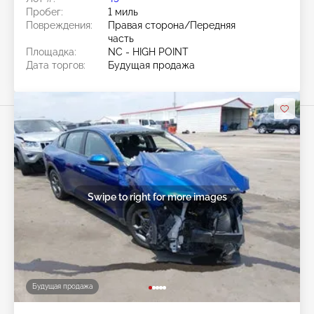
Пробег:
1 миль
Повреждения:
Правая сторона/Передняя
часть
Площадка:
NC - HIGH POINT
Дата торгов:
Будущая продажа
Swipe to right for more images
Будущая продажа