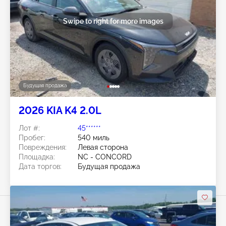
Swipe to right for more images
Будущая продажа
2026 KIA K4 2.0L
Лот #:
45******
Пробег:
540 миль
Повреждения:
Левая сторона
Площадка:
NC - CONCORD
Дата торгов:
Будущая продажа