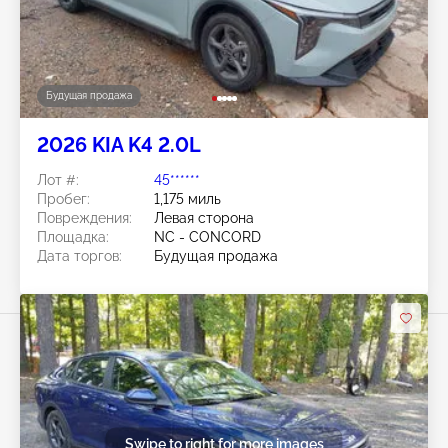
Будущая продажа
2026 KIA K4 2.0L
Лот #:
45******
Пробег:
1,175 миль
Повреждения:
Левая сторона
Площадка:
NC - CONCORD
Дата торгов:
Будущая продажа
Swipe to right for more images