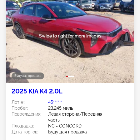
Swipe to right for more images
Будущая продажа
2025 KIA K4 2.0L
Лот #:
45******
Пробег:
23,245 миль
Повреждения:
Левая сторона/Передняя
часть
Площадка:
NC - CONCORD
Дата торгов:
Будущая продажа