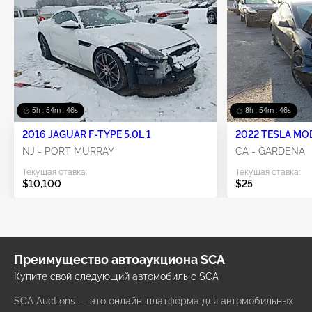
5h : 54m : 44s
8h : 54m : 44s
2016 JAGUAR F-TYPE 5.0L 1
2022 TESLA MO
NJ - PORT MURRAY
CA - GARDENA
Текущая ставка:
Текущая ставка:
$10,100
$25
Преимущество автоаукциона SCA
Купите свой следующий автомобиль с SCA
SCA Auctions — это онлайн-платформа для автомобильных