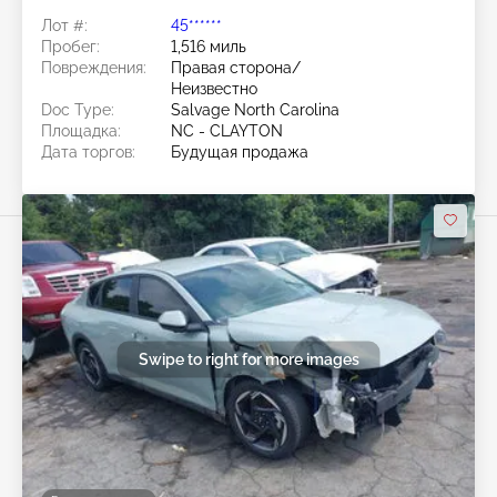
Лот #:
45******
Пробег:
1,516 миль
Повреждения:
Правая сторона/
Неизвестно
Doc Type:
Salvage North Carolina
Площадка:
NC - CLAYTON
Дата торгов:
Будущая продажа
Swipe to right for more images