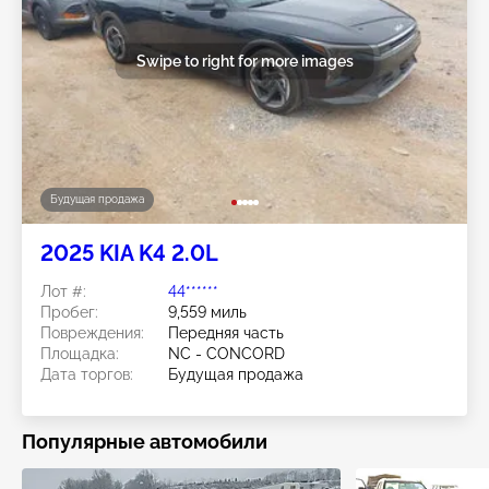
Swipe to right for more images
Будущая продажа
2025 KIA K4 2.0L
Лот #:
44******
Пробег:
9,559 миль
Повреждения:
Передняя часть
Площадка:
NC - CONCORD
Дата торгов:
Будущая продажа
Популярные автомобили