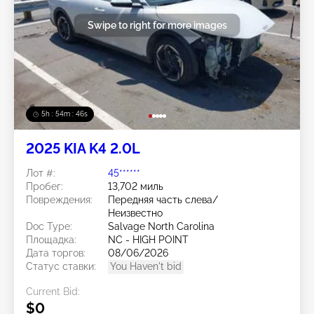
Swipe to right for more images
5h : 54m : 44s
2025 KIA K4 2.0L
Лот #:
45******
Пробег:
13,702 миль
Повреждения:
Передняя часть слева/
Неизвестно
Doc Type:
Salvage North Carolina
Площадка:
NC - HIGH POINT
Дата торгов:
08/06/2026
Статус ставки:
You Haven't bid
Current Bid:
$0