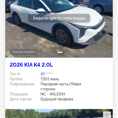
Swipe to right for more images
Будущая продажа
2026 KIA K4 2.0L
Лот #:
45******
Пробег:
7,501 миль
Повреждения:
Передняя часть/Левая
сторона
Площадка:
NC - RALEIGH
Дата торгов:
Будущая продажа