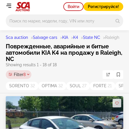
Войти
Регистрируйся!
Main search
Sca auction
>
Salvage cars
>
KIA
>
K4
>
State NC
>
Raleigh
Поврежденные, аварийные и битые
автомобили KIA K4 на продажу в Raleigh,
NC
Showing results 1 - 18 of 18
Filter
8
SORENTO
32
OPTIMA
32
SOUL
27
FORTE
21
SPO