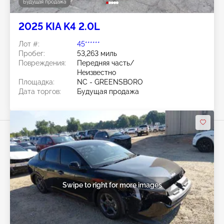
Будущая продажа
2025 KIA K4 2.0L
Лот #:
45******
Пробег:
53,263 миль
Повреждения:
Передняя часть/
Неизвестно
Площадка:
NC - GREENSBORO
Дата торгов:
Будущая продажа
Swipe to right for more images