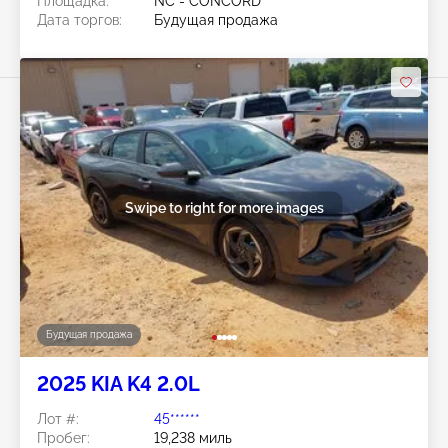
Площадка:
NC - CONCORD
Дата торгов:
Будущая продажа
Swipe to right for more images
Будущая продажа
2025 KIA K4 2.0L
Лот #:
45******
Пробег:
19,238 миль