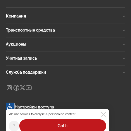
Компания
Транспортные средства
Аукционы
Учетная запись
Служба поддержки
Настройки доступа
Change language
We use cookies to analyse & personalise content
selected
Russian
?
Got It