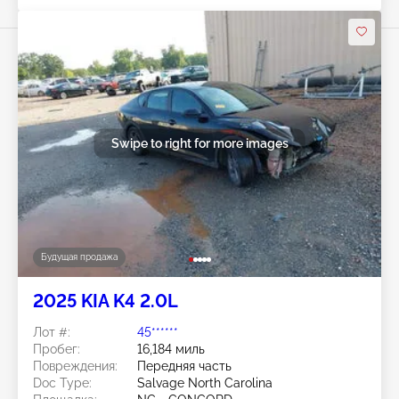
Swipe to right for more images
Будущая продажа
2025 KIA K4 2.0L
Лот #:
45******
Пробег:
16,184 миль
Повреждения:
Передняя часть
Doc Type:
Salvage North Carolina