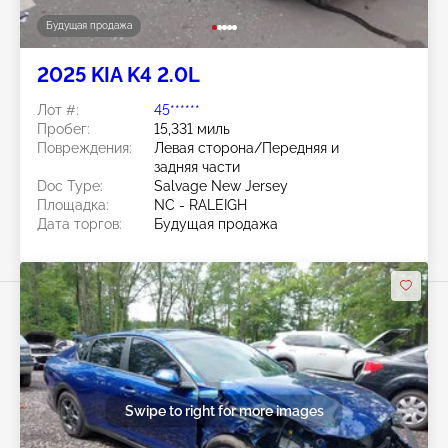
Будущая продажа
2025 KIA K4 2.0L
Лот #:
45******
Пробег:
15,331 миль
Повреждения:
Левая сторона/Передняя и
задняя части
Doc Type:
Salvage New Jersey
Площадка:
NC - RALEIGH
Дата торгов:
Будущая продажа
Swipe to right for more images