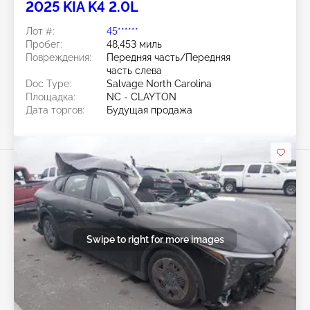
2025 KIA K4 2.0L
Лот #:
45******
Пробег:
48,453 миль
Повреждения:
Передняя часть/Передняя
часть слева
Doc Type:
Salvage North Carolina
Площадка:
NC - CLAYTON
Дата торгов:
Будущая продажа
Swipe to right for more images