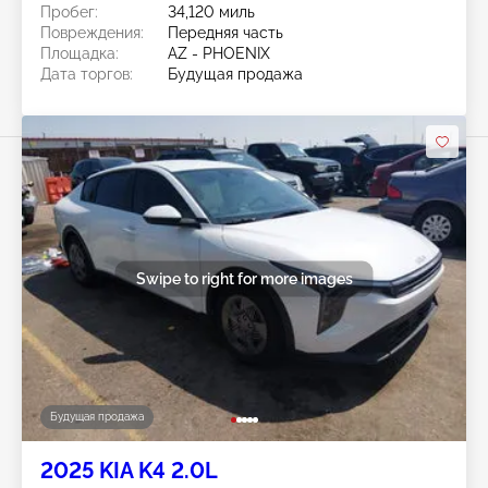
Пробег:
34,120 миль
Повреждения:
Передняя часть
Площадка:
AZ - PHOENIX
Дата торгов:
Будущая продажа
Swipe to right for more images
Будущая продажа
2025 KIA K4 2.0L