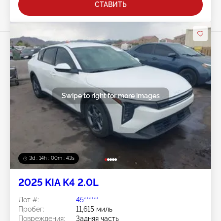
СТАВИТЬ
Swipe to right for more images
3d : 14h : 00m : 41s
2025 KIA K4 2.0L
Лот #:
45******
Пробег:
11,615 миль
Повреждения:
Задняя часть