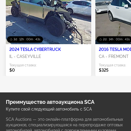
3d : 12h : 00m : 41s
2d : 14h : 00m : 41s
2024 TESLA CYBERTRUCK
2016 TESLA MO
IL - CASEYVILLE
CA - FREMONT
Текущая ставка:
Текущая ставка:
$0
$325
Преимущество автоаукциона SCA
Купите свой следующий автомобиль с SCA
SCA Auctions — это онлайн-платформа для автомобильных
аукционов, специализирующаяся на перепродаже оптовых
автомобилей, автомобилей с поврежденными кузовами,