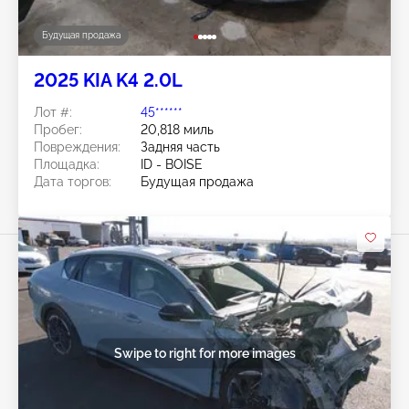
Будущая продажа
2025 KIA K4 2.0L
Лот #:
45******
Пробег:
20,818 миль
Повреждения:
Задняя часть
Площадка:
ID - BOISE
Дата торгов:
Будущая продажа
Swipe to right for more images