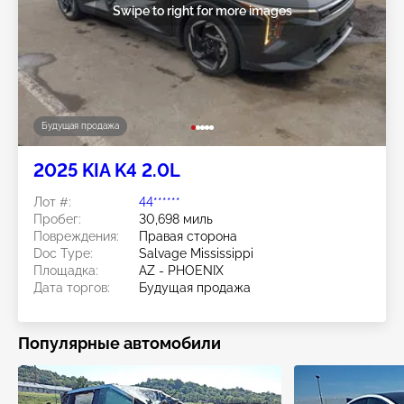
Swipe to right for more images
Будущая продажа
2025 KIA K4 2.0L
Лот #:
44******
Пробег:
30,698 миль
Повреждения:
Правая сторона
Doc Type:
Salvage Mississippi
Площадка:
AZ - PHOENIX
Дата торгов:
Будущая продажа
Популярные автомобили