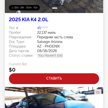
10d : 14h : 00m : 41s
2025 KIA K4 2.0L
Лот #:
45******
Пробег:
22,137 миль
Повреждения:
Передняя часть слева
Doc Type:
Salvage Arizona
Площадка:
AZ - PHOENIX
Дата торгов:
08/18/2026
Статус ставки:
You Haven't bid
Current Bid:
$0
СТАВИТЬ