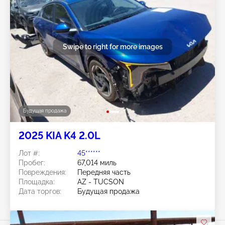
Swipe to right for more images
Будущая продажа
2025 KIA K4 2.0L
Лот #:
45******
Пробег:
67,014 миль
Повреждения:
Передняя часть
Площадка:
AZ - TUCSON
Дата торгов:
Будущая продажа