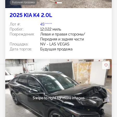
Будущая продажа
2025 KIA K4 2.0L
Лот #:
45******
Пробег:
12,022 миль
Повреждения:
Левая и правая стороны/
Передняя и задняя части
Площадка:
NV - LAS VEGAS
Дата торгов:
Будущая продажа
Swipe to right for more images