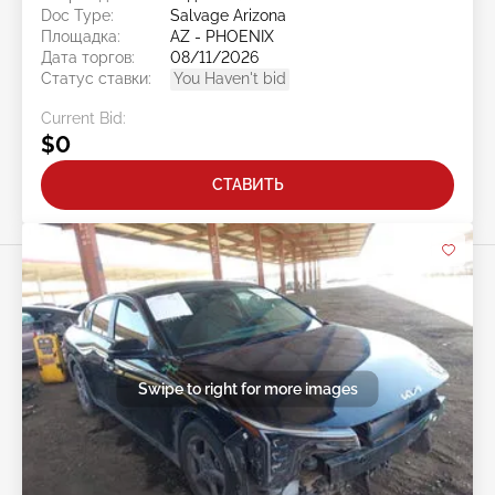
Doc Type:
Salvage Arizona
Площадка:
AZ - PHOENIX
Дата торгов:
08/11/2026
Статус ставки:
You Haven't bid
Current Bid:
$0
СТАВИТЬ
Swipe to right for more images