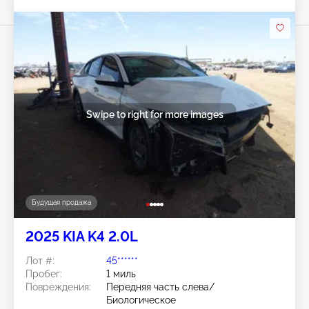
Swipe to right for more images
Будущая продажа
2025 KIA K4 2.0L
Лот #:
45******
Пробег:
1 миль
Повреждения:
Передняя часть слева/
Биологическое