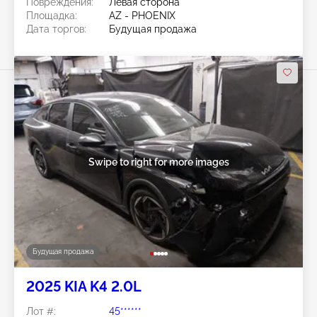
Повреждения:
Левая сторона
Площадка:
AZ - PHOENIX
Дата торгов:
Будущая продажа
Swipe to right for more images
Будущая продажа
2025 KIA K4 2.0L
Лот #:
45******