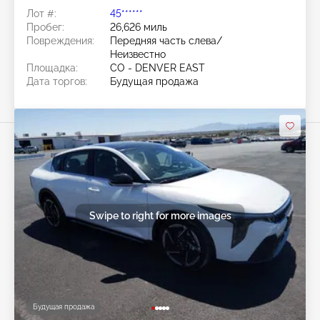
Лот #:
45******
Пробег:
26,626 миль
Повреждения:
Передняя часть слева/
Неизвестно
Площадка:
CO - DENVER EAST
Дата торгов:
Будущая продажа
Swipe to right for more images
Будущая продажа