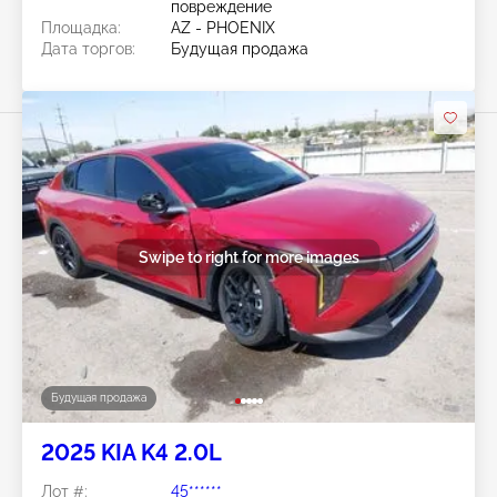
повреждение
Площадка:
AZ - PHOENIX
Дата торгов:
Будущая продажа
Swipe to right for more images
Будущая продажа
2025 KIA K4 2.0L
Лот #:
45******