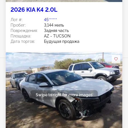
2026 KIA K4 2.0L
Лот #:
45******
Пробег:
3,144 миль
Повреждения:
Задняя часть
Площадка:
AZ - TUCSON
Дата торгов:
Будущая продажа
Swipe to right for more images