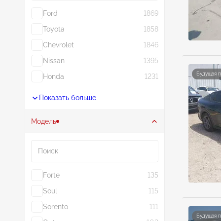
Ford
1869
Toyota
1858
Chevrolet
1846
Nissan
1395
Будущая 
Honda
1231
Показать больше
Модель
Поиск
Forte
135
Soul
115
Sorento
111
Будущая 