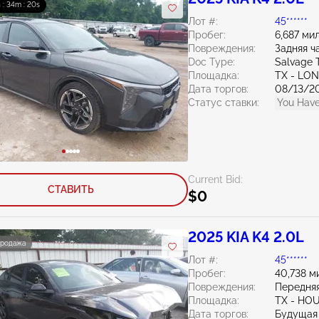
 : 34m : 19s
Лот #:
45******
Пробег:
6,687 ми
Повреждения:
Задняя ч
Doc Type:
Salvage 
Площадка:
TX - LO
Дата торгов:
08/13/2
Статус ставки:
You Have
Current Bid:
СТАВИТЬ
$0
2025 KIA K4 2.0L
продажа
Лот #:
45******
Пробег:
40,738 м
Повреждения:
Передняя
Площадка:
TX - H
Дата торгов:
Будущая