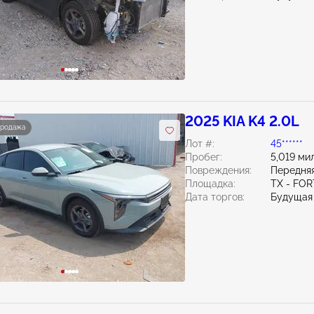
2025 KIA K4 2.0L
продажа
Лот #:
45******
Пробег:
5,019 ми
Повреждения:
Передняя
Площадка:
TX - FO
Дата торгов:
Будущая