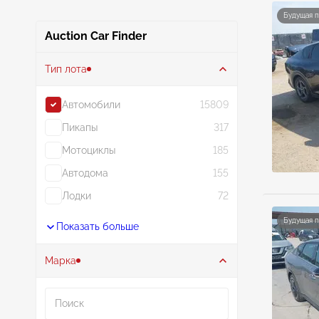
Будущая 
Auction Car Finder
Тип лота
Автомобили
15809
Пикапы
317
Мотоциклы
185
Автодома
155
Лодки
72
Будущая 
Показать больше
Марка
Поиск