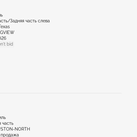
ль
асть/Задняя часть слева
Texas
NGVIEW
026
n't bid
иль
 часть
OUSTON-NORTH
 продажа