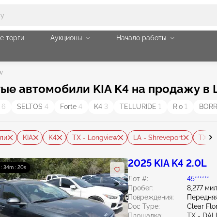
е торги
Аукционы
Начало работы
w
е автомобили KIA K4 на продажу в L
E
6
SELTOS
4
Forte
4
K4
3
TELLURIDE
1
Rio
1
BOR
ли
KIA
K4
TX - Longview
LA - Shreveport
TX - 
2025 KIA K4 2.0L
 : 34m : 19s
Лот #:
45******
Пробег:
8,277 ми
Повреждения:
Передняя
Doc Type:
Clear Flo
Площадка:
TX - DA