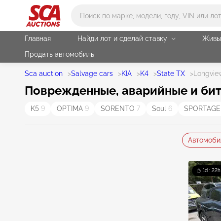
Main search
Главная
Найди лот и сделай ставку
Живы
Продать автомобиль
Sca auction
>
Salvage cars
>
KIA
>
K4
>
State TX
>
Longvie
Поврежденные, аварийные и биты
K5
9
OPTIMA
9
SORENTO
7
Soul
6
SPORTAG
Автомоби
1d : 22h