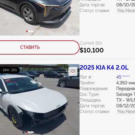
Дата торгов:
08/10/2
Статус ставки:
You Have
Current Bid:
СТАВИТЬ
$10,100
2025 KIA K4 2.0L
 : 34m : 19s
Лот #:
45******
Пробег:
4,350 ми
Повреждения:
Передняя
Doc Type:
Salvage 
Площадка:
TX - WI
Дата торгов:
08/12/2
Статус ставки:
You Have