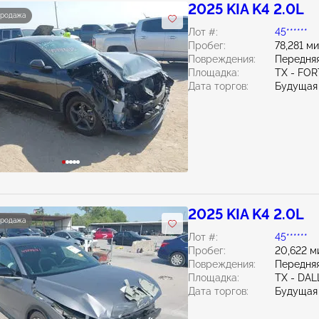
2025 KIA K4 2.0L
продажа
Лот #:
45******
Пробег:
78,281 м
Повреждения:
Передняя
Площадка:
TX - FO
Дата торгов:
Будущая
2025 KIA K4 2.0L
продажа
Лот #:
45******
Пробег:
20,622 м
Повреждения:
Передняя
Площадка:
TX - DAL
Дата торгов:
Будущая