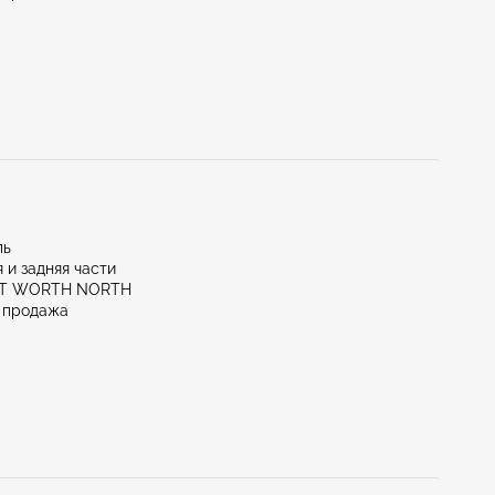
ль
 и задняя части
RT WORTH NORTH
 продажа