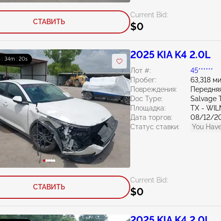
Current Bid:
СТАВИТЬ
$0
2025 KIA K4 2.0L
 : 34m : 19s
Лот #:
45******
Пробег:
63,318 м
Повреждения:
Передняя
Doc Type:
Salvage 
Площадка:
TX - WI
Дата торгов:
08/12/2
Статус ставки:
You Have
Current Bid:
СТАВИТЬ
$0
2025 KIA K4 2.0L