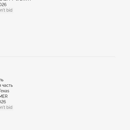
026
n't bid
ль
 часть
Texas
LMER
026
n't bid