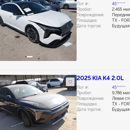
Лот #:
45******
Пробег:
2,465 ми
Повреждения:
Передняя
Площадка:
TX - FO
Дата торгов:
Будущая
2025 KIA K4 2.0L
продажа
Лот #:
45******
Пробег:
9,786 ми
Повреждения:
Левая ст
Площадка:
TX - FO
Дата торгов:
Будущая