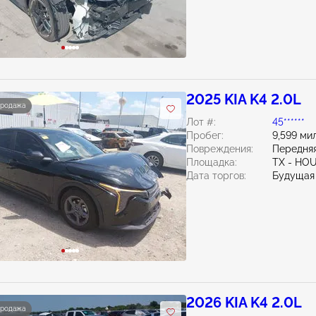
2025 KIA K4 2.0L
продажа
Лот #:
45******
Пробег:
9,599 ми
Повреждения:
Передняя
Площадка:
TX - H
Дата торгов:
Будущая
2026 KIA K4 2.0L
продажа