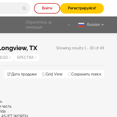
Войти
Регистрируйся!
Обратитесь за
Russian
selected
помощью
ongview, TX
Showing results 1 - 30 of 49
REGO
1
SPECTRA
1
Dallas
Дата продажи
TX - Dallas/ft Worth
Grid View
TX - Fort Worth North
Сохранить поиск
TX - 
ль
 часть
rida
LLAS/FT WORTH