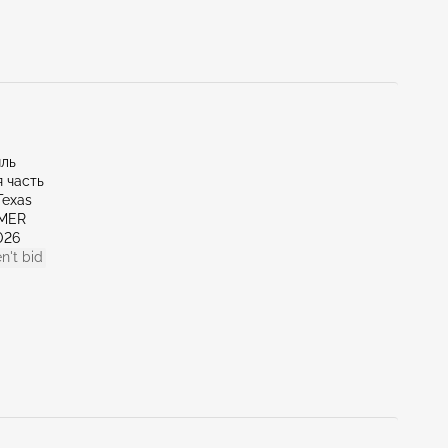
иль
 часть
Texas
LMER
026
n't bid