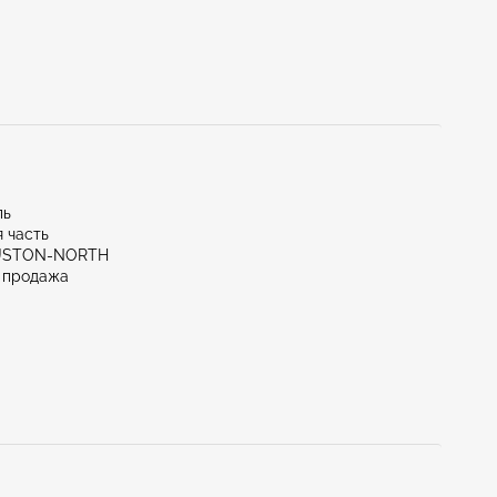
ль
 часть
OUSTON-NORTH
 продажа