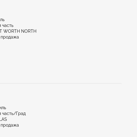
иль
 часть
RT WORTH NORTH
 продажа
иль
 часть/Град
LAS
 продажа