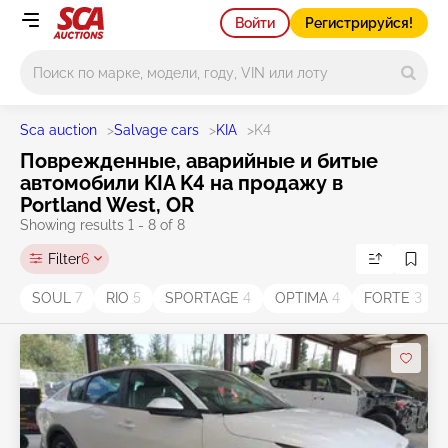
Войти
Регистрируйся!
Main search
Sca auction
>
Salvage cars
>
KIA
>
K4
Поврежденные, аварийные и битые
автомобили KIA K4 на продажу в
Portland West, OR
Showing results 1 - 8 of 8
Filter
6
SOUL
7
RIO
5
SPORTAGE
4
OPTIMA
4
FORTE
3