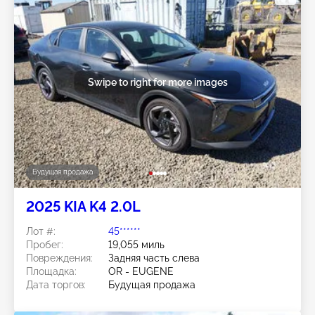
Swipe to right for more images
Будущая продажа
2025 KIA K4 2.0L
Лот #:
45******
Пробег:
19,055 миль
Повреждения:
Задняя часть слева
Площадка:
OR - EUGENE
Дата торгов:
Будущая продажа