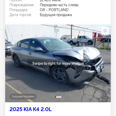
Пробег:
12,420 миль
Повреждения:
Передняя часть слева
Площадка:
OR - PORTLAND
Дата торгов:
Будущая продажа
Swipe to right for more images
Будущая продажа
2025 KIA K4 2.0L