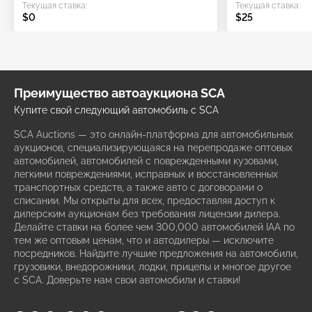
Текущая ставка:
Текущая ставка:
$0
$25
Преимущество автоаукциона SCA
Купите свой следующий автомобиль с SCA
SCA Auctions — это онлайн-платформа для автомобильных
аукционов, специализирующаяся на перепродаже оптовых
автомобилей, автомобилей с поврежденными кузовами,
легкими повреждениями, исправных и восстановленных
транспортных средств, а также авто с договорами о
списании. Мы открыты для всех, предоставляя доступ к
дилерским аукционам без требования лицензии дилера.
Делайте ставки на более чем 300,000 автомобилей IAA по
тем же оптовым ценам, что и автодилеры — исключите
посредников. Найдите лучшие предложения на автомобили,
грузовики, внедорожники, лодки, прицепы и многое другое
с SCA. Доверьте нам свои автомобили и ставки!