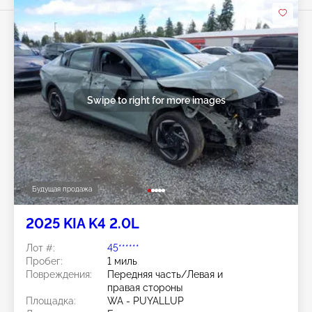
Swipe to right for more images
Будущая продажа
2025 KIA K4 2.0L
Лот #:
45******
Пробег:
1 миль
Повреждения:
Передняя часть/Левая и
правая стороны
Площадка:
WA - PUYALLUP