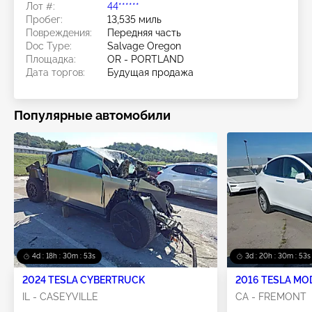
Лот #:
44******
Пробег:
13,535 миль
Повреждения:
Передняя часть
Doc Type:
Salvage Oregon
Площадка:
OR - PORTLAND
Дата торгов:
Будущая продажа
Популярные автомобили
4d : 18h : 30m : 52s
3d : 20h : 30m : 52s
2024 TESLA CYBERTRUCK
2016 TESLA MO
IL - CASEYVILLE
CA - FREMONT