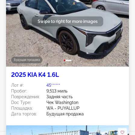
Swipe to right for more images
Будущая продажа
2025 KIA K4 1.6L
Лот #:
45******
Пробег:
9,513 миль
Повреждения:
Задняя часть
Doc Type:
Чек Washington
Площадка:
WA - PUYALLUP
Дата торгов:
Будущая продажа