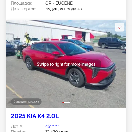
Площадка:
OR - EUGENE
Дата торгов:
Будущая продажа
Swipe to right for more images
Будущая продажа
2025 KIA K4 2.0L
Лот #:
45******