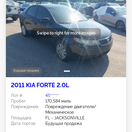
Swipe to right for more images
Будущая продажа
2011 KIA FORTE 2.0L
Лот #:
45******
Пробег:
170,584 миль
Повреждения:
Повреждение двигателя/
Механическое
Площадка:
FL - JACKSONVILLE
Дата торгов:
Будущая продажа