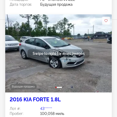
Дата торгов:
Будущая продажа
Swipe to right for more images
Будущая продажа
2016 KIA FORTE 1.8L
Лот #:
43******
Пробег:
100,058 миль