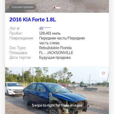
Будущая продажа
2016 KIA Forte 1.8L
Лот #:
45******
Пробег:
128,461 миль
Повреждения:
Передняя часть/Передняя
часть слева
Doc Type:
Rebuildable Florida
Площадка:
FL - JACKSONVILLE
Дата торгов:
Будущая продажа
Swipe to right for more images