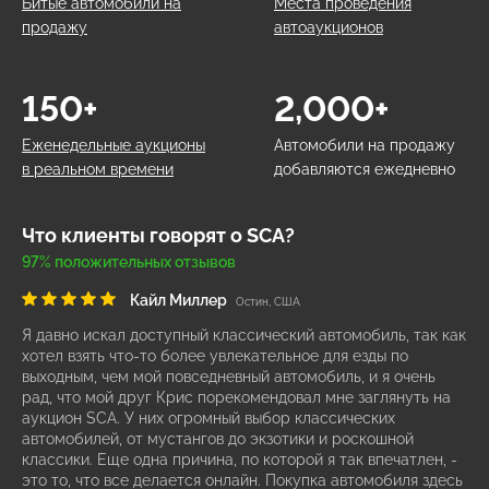
Битые автомобили на
Места проведения
продажу
автоаукционов
150+
2,000+
Еженедельные аукционы
Автомобили на продажу
в реальном времени
добавляются ежедневно
Что клиенты говорят о SCA?
97% положительных отзывов
Кайл Миллер
Остин, США
Я давно искал доступный классический автомобиль, так как
хотел взять что-то более увлекательное для езды по
выходным, чем мой повседневный автомобиль, и я очень
рад, что мой друг Крис порекомендовал мне заглянуть на
аукцион SCA. У них огромный выбор классических
автомобилей, от мустангов до экзотики и роскошной
классики. Еще одна причина, по которой я так впечатлен, -
это то, что все делается онлайн. Покупка автомобиля здесь