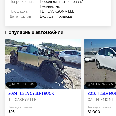
Повреждения:
Передняя часть справа/
Неизвестно
Площадка:
FL - JACKSONVILLE
Дата торгов:
Будущая продажа
Популярные автомобили
2d : 12h : 19m : 46s
1d : 14h : 19m : 46s
2024 TESLA CYBERTRUCK
2016 TESLA MO
IL - CASEYVILLE
CA - FREMONT
Текущая ставка:
Текущая ставка:
$25
$1,000