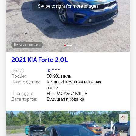
Swipe to right for more images
Будущая продажа
2021 KIA Forte 2.0L
Лот #:
45******
Пробег:
50,931 миль
Повреждения:
Крыша/Передняя и задняя
части
Площадка:
FL - JACKSONVILLE
Дата торгов:
Будущая продажа