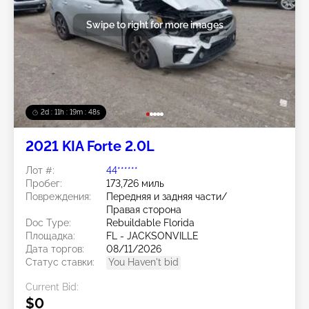
Swipe to right for more images
2d : 11h : 19m : 46s
2021 KIA Forte 2.0L
Лот #:
44******
Пробег:
173,726 миль
Повреждения:
Передняя и задняя части/
Правая сторона
Doc Type:
Rebuildable Florida
Площадка:
FL - JACKSONVILLE
Дата торгов:
08/11/2026
Статус ставки:
You Haven't bid
Current Bid:
$0