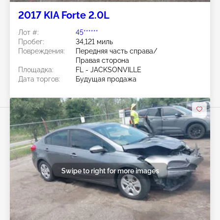
2017 KIA Forte 2.0L
Лот #:
45******
Пробег:
34,121 миль
Повреждения:
Передняя часть справа/
Правая сторона
Площадка:
FL - JACKSONVILLE
Дата торгов:
Будущая продажа
Swipe to right for more images