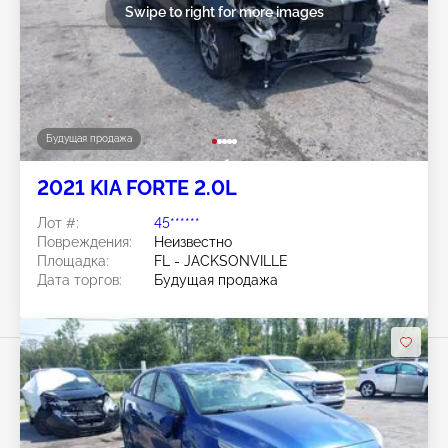
Swipe to right for more images
Будущая продажа
2021 KIA FORTE 2.0L
Лот #:
45******
Повреждения:
Неизвестно
Площадка:
FL - JACKSONVILLE
Дата торгов:
Будущая продажа