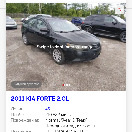
Swipe to right for more images
Будущая продажа
2011 KIA FORTE 2.0L
Лот #:
45******
Пробег:
216,822 миль
Повреждения:
Normal Wear & Tear/
Передняя и задняя части
Площадка:
FL - JACKSONVILLE