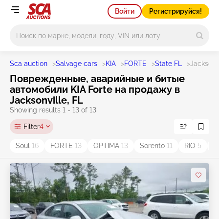
Войти
Регистрируйся!
Main search
Sca auction
>
Salvage cars
>
KIA
>
FORTE
>
State FL
>
Jacksonv
Поврежденные, аварийные и битые
автомобили KIA Forte на продажу в
Jacksonville, FL
Showing results 1 - 13 of 13
Filter
4
Soul
16
FORTE
13
OPTIMA
13
Sorento
11
RIO
5
K