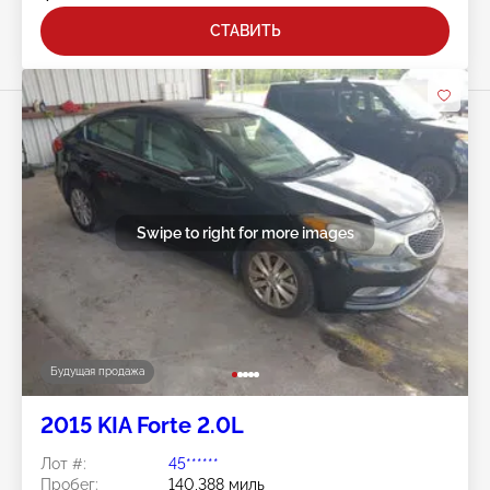
СТАВИТЬ
Swipe to right for more images
Будущая продажа
2015 KIA Forte 2.0L
Лот #:
45******
Пробег:
140,388 миль