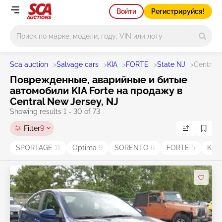
Войти
Регистрируйся!
Main search
Sca auction
>
Salvage cars
>
KIA
>
FORTE
>
State NJ
>
Central
Поврежденные, аварийные и битые
автомобили KIA Forte на продажу в
Central New Jersey, NJ
Showing results 1 - 30 of 73
Filter
9
SPORTAGE
11
Optima
9
SORENTO
6
FORTE
5
K5
3