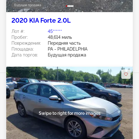
Будущая продажа
2020 KIA Forte 2.0L
Лот #:
45******
Пробег:
48,614 миль
Повреждения:
Передняя часть
Площадка:
PA - PHILADELPHIA
Дата торгов:
Будущая продажа
Swipe to right for more images