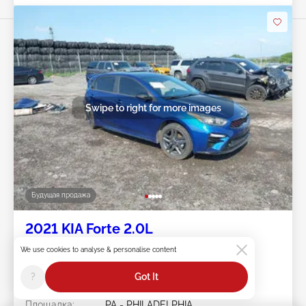
Swipe to right for more images
Будущая продажа
2021 KIA Forte 2.0L
We use cookies to analyse & personalise content
Лот #:
45******
Пробег:
106,805 миль
?
Got It
Повреждения:
Задняя часть/Левая
сторона
Площадка:
PA - PHILADELPHIA