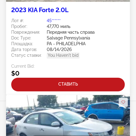
2023 KIA Forte 2.0L
Лот #:
45******
Пробег:
47,770 миль
Повреждения:
Передняя часть справа
Doc Type:
Salvage Pennsylvania
Площадка:
PA - PHILADELPHIA
Дата торгов:
08/14/2026
Статус ставки:
You Haven't bid
Current Bid:
$0
СТАВИТЬ