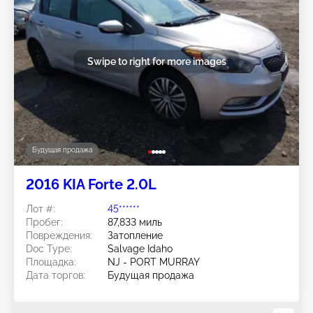
Swipe to right for more images
Будущая продажа
2016 KIA Forte 2.0L
Лот #:
45******
Пробег:
87,833 миль
Повреждения:
Затопление
Doc Type:
Salvage Idaho
Площадка:
NJ - PORT MURRAY
Дата торгов:
Будущая продажа