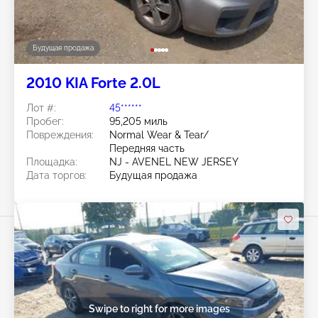
Будущая продажа
2010 KIA Forte 2.0L
Лот #:
45******
Пробег:
95,205 миль
Повреждения:
Normal Wear & Tear/
Передняя часть
Площадка:
NJ - AVENEL NEW JERSEY
Дата торгов:
Будущая продажа
Swipe to right for more images