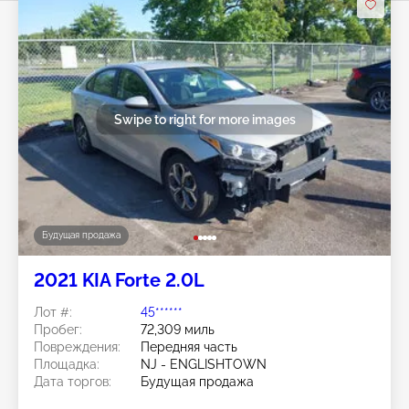
Swipe to right for more images
Будущая продажа
2021 KIA Forte 2.0L
Лот #:
45******
Пробег:
72,309 миль
Повреждения:
Передняя часть
Площадка:
NJ - ENGLISHTOWN
Дата торгов:
Будущая продажа