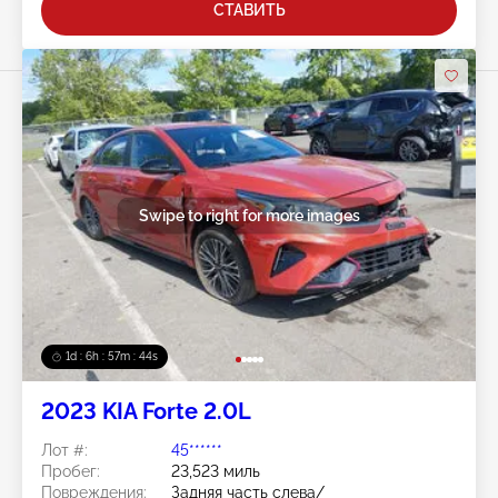
СТАВИТЬ
Swipe to right for more images
1d : 6h : 57m : 41s
2023 KIA Forte 2.0L
Лот #:
45******
Пробег:
23,523 миль
Повреждения:
Задняя часть слева/