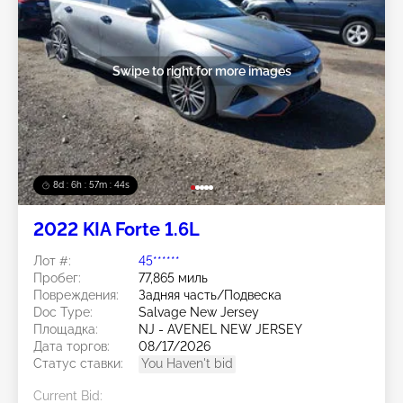
Swipe to right for more images
8d : 6h : 57m : 41s
2022 KIA Forte 1.6L
Лот #:
45******
Пробег:
77,865 миль
Повреждения:
Задняя часть/Подвеска
Doc Type:
Salvage New Jersey
Площадка:
NJ - AVENEL NEW JERSEY
Дата торгов:
08/17/2026
Статус ставки:
You Haven't bid
Current Bid: