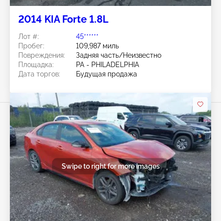
2014 KIA Forte 1.8L
Лот #:
45******
Пробег:
109,987 миль
Повреждения:
Задняя часть/Неизвестно
Площадка:
PA - PHILADELPHIA
Дата торгов:
Будущая продажа
Swipe to right for more images