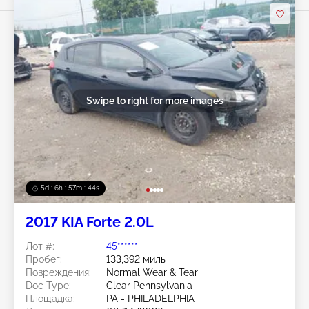
Swipe to right for more images
5d : 6h : 57m : 41s
2017 KIA Forte 2.0L
Лот #:
45******
Пробег:
133,392 миль
Повреждения:
Normal Wear & Tear
Doc Type:
Clear Pennsylvania
Площадка:
PA - PHILADELPHIA