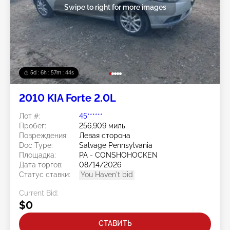
Swipe to right for more images
5d : 6h : 57m : 41s
2010 KIA Forte 2.0L
Лот #:
45******
Пробег:
256,909 миль
Повреждения:
Левая сторона
Doc Type:
Salvage Pennsylvania
Площадка:
PA - CONSHOHOCKEN
Дата торгов:
08/14/2026
Статус ставки:
You Haven't bid
Current Bid:
$0
СТАВИТЬ