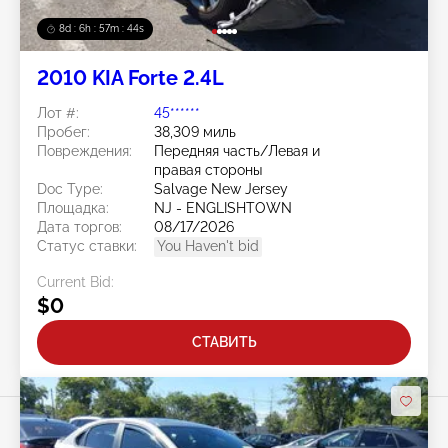
8d : 6h : 57m : 41s
2010 KIA Forte 2.4L
Лот #:
45******
Пробег:
38,309 миль
Повреждения:
Передняя часть/Левая и
правая стороны
Doc Type:
Salvage New Jersey
Площадка:
NJ - ENGLISHTOWN
Дата торгов:
08/17/2026
Статус ставки:
You Haven't bid
Current Bid:
$0
СТАВИТЬ