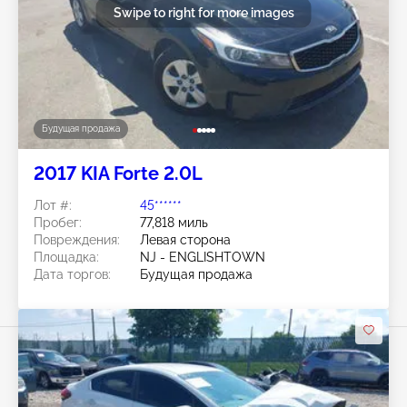
Swipe to right for more images
Будущая продажа
2017 KIA Forte 2.0L
Лот #:
45******
Пробег:
77,818 миль
Повреждения:
Левая сторона
Площадка:
NJ - ENGLISHTOWN
Дата торгов:
Будущая продажа