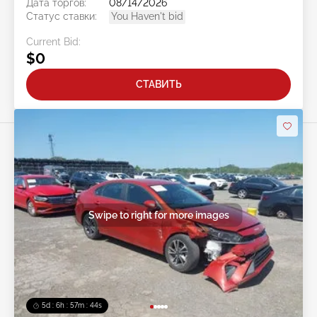
Дата торгов:
08/14/2026
Статус ставки:
You Haven't bid
Current Bid:
$0
СТАВИТЬ
Swipe to right for more images
5d : 6h : 57m : 41s