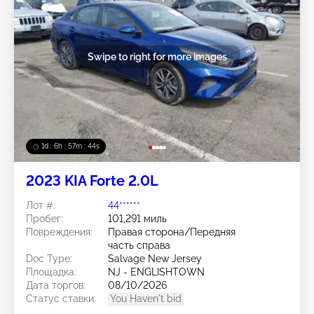
Swipe to right for more images
1d : 6h : 57m : 41s
2023 KIA Forte 2.0L
Лот #:
44******
Пробег:
101,291 миль
Повреждения:
Правая сторона/Передняя
часть справа
Doc Type:
Salvage New Jersey
Площадка:
NJ - ENGLISHTOWN
Дата торгов:
08/10/2026
Статус ставки:
You Haven't bid