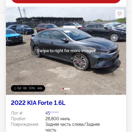
Swipe to right for more images
5d : 6h : 57m : 41s
2022 KIA Forte 1.6L
Лот #:
45******
Пробег:
28,800 миль
Повреждения:
Задняя часть слева/Задняя
часть