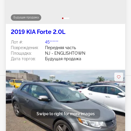
Будущая продажа
2019 KIA Forte 2.0L
Лот #:
45******
Повреждения:
Передняя часть
Площадка:
NJ - ENGLISHTOWN
Дата торгов:
Будущая продажа
Swipe to right for more images