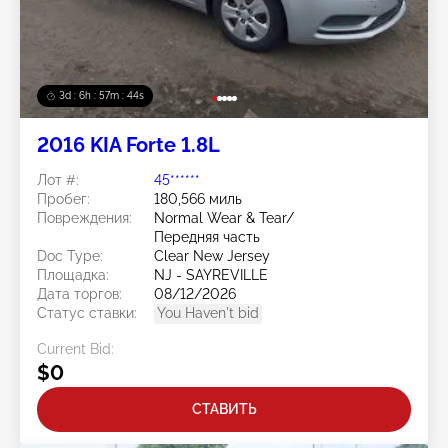
3d : 6h : 57m : 41s
2016 KIA Forte 1.8L
Лот #:
45******
Пробег:
180,566 миль
Повреждения:
Normal Wear & Tear/
Передняя часть
Doc Type:
Clear New Jersey
Площадка:
NJ - SAYREVILLE
Дата торгов:
08/12/2026
Статус ставки:
You Haven't bid
Current Bid:
$0
СТАВИТЬ