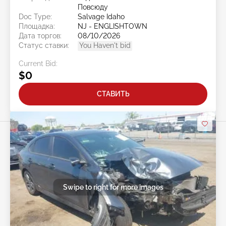
Повсюду
Doc Type:
Salvage Idaho
Площадка:
NJ - ENGLISHTOWN
Дата торгов:
08/10/2026
Статус ставки:
You Haven't bid
Current Bid:
$0
СТАВИТЬ
Swipe to right for more images