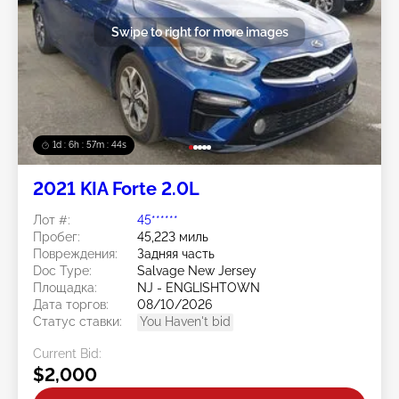
Swipe to right for more images
1d : 6h : 57m : 41s
2021 KIA Forte 2.0L
Лот #:
45******
Пробег:
45,223 миль
Повреждения:
Задняя часть
Doc Type:
Salvage New Jersey
Площадка:
NJ - ENGLISHTOWN
Дата торгов:
08/10/2026
Статус ставки:
You Haven't bid
Current Bid:
$2,000