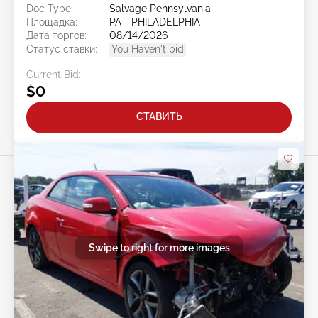
Doc Type:
Salvage Pennsylvania
Площадка:
PA - PHILADELPHIA
Дата торгов:
08/14/2026
Статус ставки:
You Haven't bid
Current Bid:
$0
СТАВИТЬ
Swipe to right for more images