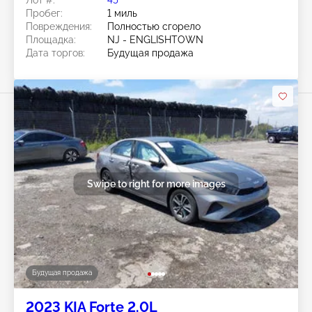
Лот #:
45******
Пробег:
1 миль
Повреждения:
Полностью сгорело
Площадка:
NJ - ENGLISHTOWN
Дата торгов:
Будущая продажа
Swipe to right for more images
Будущая продажа
2023 KIA Forte 2.0L