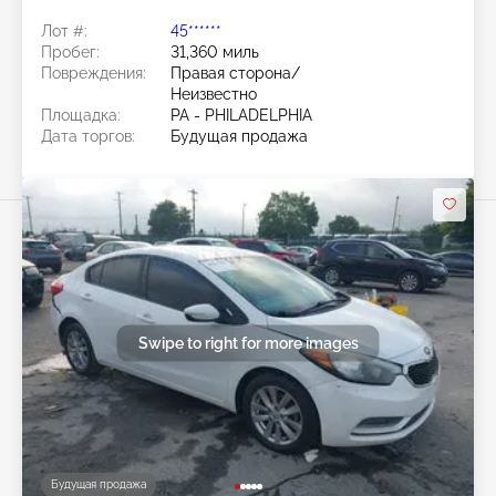
Лот #:
45******
Пробег:
31,360 миль
Повреждения:
Правая сторона/
Неизвестно
Площадка:
PA - PHILADELPHIA
Дата торгов:
Будущая продажа
Swipe to right for more images
Будущая продажа