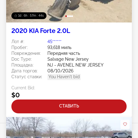
1d : 6h : 57m : 41s
2020 KIA Forte 2.0L
Лот #:
45******
Пробег:
93,618 миль
Повреждения:
Передняя часть
Doc Type:
Salvage New Jersey
Площадка:
NJ - AVENEL NEW JERSEY
Дата торгов:
08/10/2026
Статус ставки:
You Haven't bid
Current Bid:
$0
СТАВИТЬ