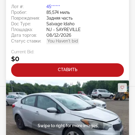
Лот #:
45******
Пробег:
85,574 миль
Повреждения:
Задняя часть
Doc Type:
Salvage Idaho
Площадка:
NJ - SAYREVILLE
Дата торгов:
08/12/2026
Статус ставки:
You Haven't bid
Current Bid:
$0
СТАВИТЬ
Swipe to right for more images