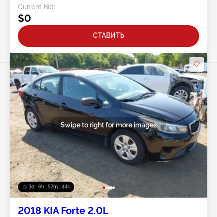
Current Bid:
$0
СТАВИТЬ
Swipe to right for more images
3d : 6h : 57m : 41s
2018 KIA Forte 2.0L