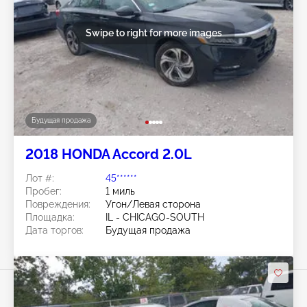
Swipe to right for more images
Будущая продажа
2018 HONDA Accord 2.0L
Лот #:
45******
Пробег:
1 миль
Повреждения:
Угон/Левая сторона
Площадка:
IL - CHICAGO-SOUTH
Дата торгов:
Будущая продажа