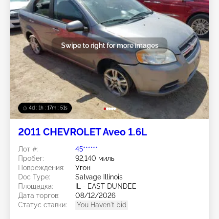
Swipe to right for more images
4d : 1h : 17m : 48s
2011 CHEVROLET Aveo 1.6L
Лот #:
45******
Пробег:
92,140 миль
Повреждения:
Угон
Doc Type:
Salvage Illinois
Площадка:
IL - EAST DUNDEE
Дата торгов:
08/12/2026
Статус ставки:
You Haven't bid