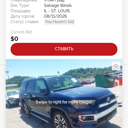
Doc Type:
Salvage Illinois
Площадка:
IL - ST. LOUIS
Дата торгов:
08/11/2026
Статус ставки:
You Haven't bid
Current Bid:
$0
СТАВИТЬ
Swipe to right for more images