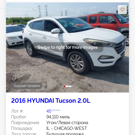
Swipe to right for more images
Будущая продажа
2016 HYUNDAI Tucson 2.0L
Лот #:
45******
Пробег:
94,110 миль
Повреждения:
Угон/Левая сторона
Площадка:
IL - CHICAGO-WEST
Дата торгов:
Будущая продажа