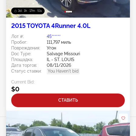
3d : 1h : 17m : 48s
2015 TOYOTA 4Runner 4.0L
Лот #:
45******
Пробег:
111,797 миль
Повреждения:
Угон
Doc Type:
Salvage Missouri
Площадка:
IL - ST. LOUIS
Дата торгов:
08/11/2026
Статус ставки:
You Haven't bid
Current Bid:
$0
СТАВИТЬ