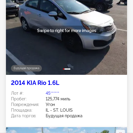
Swipe to right for more images
Будущая продажа
2014 KIA Rio 1.6L
Лот #:
45******
Пробег:
125,774 миль
Повреждения:
Угон
Площадка:
IL - ST. LOUIS
Дата торгов:
Будущая продажа