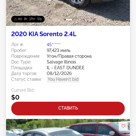
4d : 1h : 17m : 48s
2020 KIA Sorento 2.4L
Лот #:
45******
Пробег:
97,423 миль
Повреждения:
Угон/Правая сторона
Doc Type:
Salvage Illinois
Площадка:
IL - EAST DUNDEE
Дата торгов:
08/12/2026
Статус ставки:
You Haven't bid
Current Bid:
$0
СТАВИТЬ