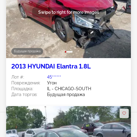
Swipe to right for more images
Будущая продажа
2013 HYUNDAI Elantra 1.8L
Лот #:
45******
Повреждения:
Угон
Площадка:
IL - CHICAGO-SOUTH
Дата торгов:
Будущая продажа