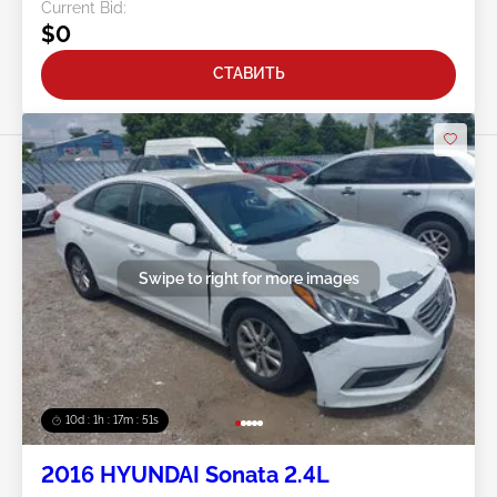
Current Bid:
$0
СТАВИТЬ
Swipe to right for more images
10d : 1h : 17m : 48s
2016 HYUNDAI Sonata 2.4L