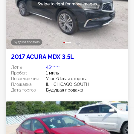
Swipe to right for more images
Будущая продажа
2017 ACURA MDX 3.5L
Лот #:
45******
Пробег:
1 миль
Повреждения:
Угон/Левая сторона
Площадка:
IL - CHICAGO-SOUTH
Дата торгов:
Будущая продажа