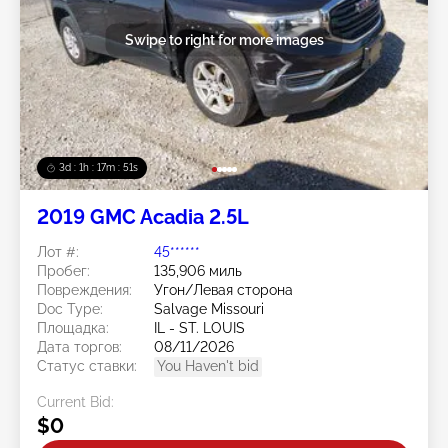
Swipe to right for more images
3d : 1h : 17m : 48s
2019 GMC Acadia 2.5L
Лот #:
45******
Пробег:
135,906 миль
Повреждения:
Угон/Левая сторона
Doc Type:
Salvage Missouri
Площадка:
IL - ST. LOUIS
Дата торгов:
08/11/2026
Статус ставки:
You Haven't bid
Current Bid:
$0