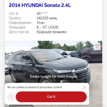
2014 HYUNDAI Sonata 2.4L
Лот #:
45******
Пробег:
142,672 миль
Повреждения:
Угон
Площадка:
IL - ST. LOUIS
Дата торгов:
Будущая продажа
Swipe to right for more images
We use cookies to analyse & personalise content
?
Got It
Будущая продажа