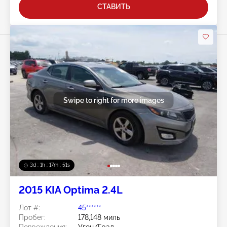
СТАВИТЬ
Swipe to right for more images
3d : 1h : 17m : 48s
2015 KIA Optima 2.4L
Лот #:
45******
Пробег:
178,148 миль
Повреждения:
Угон/Град