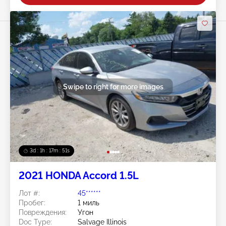
Swipe to right for more images
3d : 1h : 17m : 48s
2021 HONDA Accord 1.5L
Лот #:
45******
Пробег:
1 миль
Повреждения:
Угон
Doc Type:
Salvage Illinois