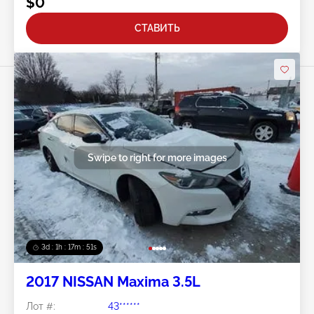
$0
СТАВИТЬ
Swipe to right for more images
3d : 1h : 17m : 48s
2017 NISSAN Maxima 3.5L
Лот #:
43******