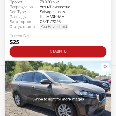
Пробег:
78,030 миль
Повреждения:
Угон/Неизвестно
Doc Type:
Salvage Illinois
Площадка:
IL - MARKHAM
Дата торгов:
08/11/2026
Статус ставки:
You Haven't bid
Current Bid:
$25
СТАВИТЬ
Swipe to right for more images