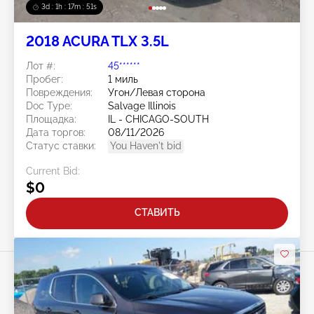
3d : 1h : 17m : 48s
2018 ACURA TLX 3.5L
Лот #:
45******
Пробег:
1 миль
Повреждения:
Угон/Левая сторона
Doc Type:
Salvage Illinois
Площадка:
IL - CHICAGO-SOUTH
Дата торгов:
08/11/2026
Статус ставки:
You Haven't bid
Current Bid:
$0
СТАВИТЬ