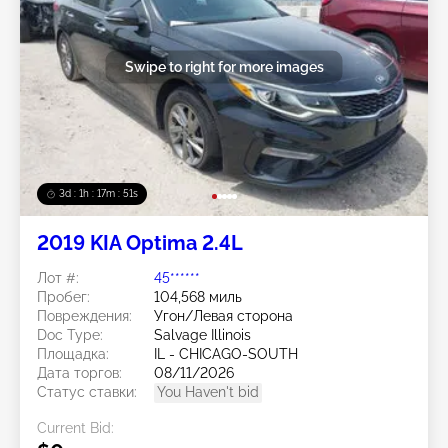
Swipe to right for more images
3d : 1h : 17m : 48s
2019 KIA Optima 2.4L
Лот #:
45******
Пробег:
104,568 миль
Повреждения:
Угон/Левая сторона
Doc Type:
Salvage Illinois
Площадка:
IL - CHICAGO-SOUTH
Дата торгов:
08/11/2026
Статус ставки:
You Haven't bid
Current Bid: