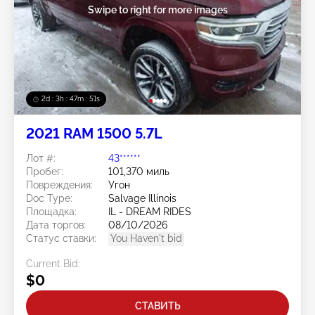
Swipe to right for more images
2d : 3h : 47m : 48s
2021 RAM 1500 5.7L
Лот #:
43******
Пробег:
101,370 миль
Повреждения:
Угон
Doc Type:
Salvage Illinois
Площадка:
IL - DREAM RIDES
Дата торгов:
08/10/2026
Статус ставки:
You Haven't bid
Current Bid:
$0
СТАВИТЬ