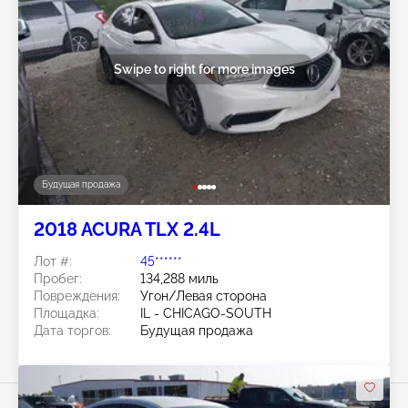
Swipe to right for more images
Будущая продажа
2018 ACURA TLX 2.4L
Лот #:
45******
Пробег:
134,288 миль
Повреждения:
Угон/Левая сторона
Площадка:
IL - CHICAGO-SOUTH
Дата торгов:
Будущая продажа