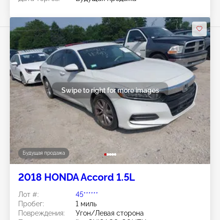
Swipe to right for more images
Будущая продажа
2018 HONDA Accord 1.5L
Лот #:
45******
Пробег:
1 миль
Повреждения:
Угон/Левая сторона