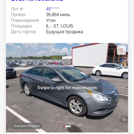
Лот #:
45******
Пробег:
95,864 миль
Повреждения:
Угон
Площадка:
IL - ST. LOUIS
Дата торгов:
Будущая продажа
Swipe to right for more images
Будущая продажа