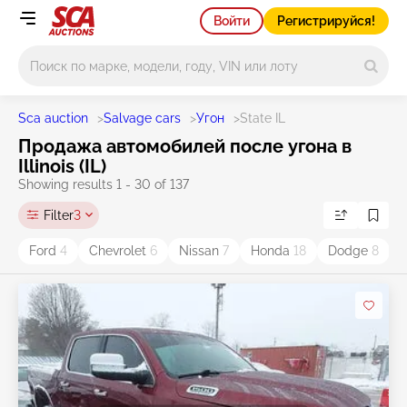
Войти
Регистрируйся!
Main search
Sca auction
>
Salvage cars
>
Угон
>
State IL
Продажа автомобилей после угона в
Illinois (IL)
Showing results 1 - 30 of 137
Filter
3
Ford
4
Chevrolet
6
Nissan
7
Honda
18
Dodge
8