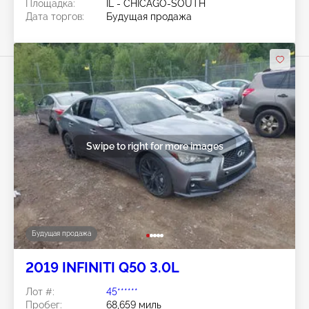
Площадка:
IL - CHICAGO-SOUTH
Дата торгов:
Будущая продажа
Swipe to right for more images
Будущая продажа
2019 INFINITI Q50 3.0L
Лот #:
45******
Пробег:
68,659 миль