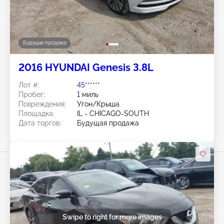
Будущая продажа
2016 HYUNDAI Genesis 3.8L
Лот #:
45******
Пробег:
1 миль
Повреждения:
Угон/Крыша
Площадка:
IL - CHICAGO-SOUTH
Дата торгов:
Будущая продажа
Swipe to right for more images