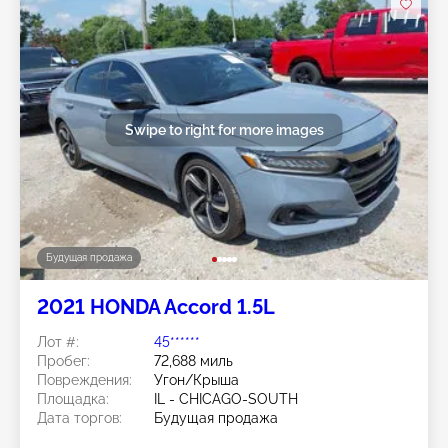
Swipe to right for more images
Будущая продажа
2021 HONDA Accord 1.5L
Лот #:
45******
Пробег:
72,688 миль
Повреждения:
Угон/Крыша
Площадка:
IL - CHICAGO-SOUTH
Дата торгов:
Будущая продажа