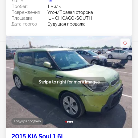
Лот #:
45******
Пробег:
1 миль
Повреждения:
Угон/Правая сторона
Площадка:
IL - CHICAGO-SOUTH
Дата торгов:
Будущая продажа
Swipe to right for more images
Будущая продажа
2015 KIA Soul 1.6L