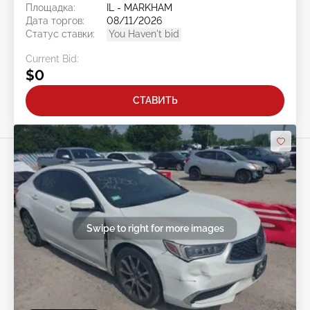
Площадка:
IL - MARKHAM
Дата торгов:
08/11/2026
Статус ставки:
You Haven't bid
Current Bid:
$0
СТАВИТЬ
Swipe to right for more images