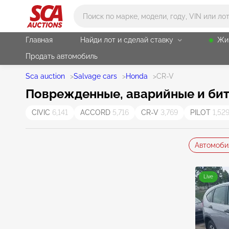
Main search
Главная
Найди лот и сделай ставку
Жи
Продать автомобиль
Sca auction
>
Salvage cars
>
Honda
>
CR-V
Поврежденные, аварийные и бит
CIVIC
6,141
ACCORD
5,716
CR-V
3,769
PILOT
1,52
Автомоби
Live