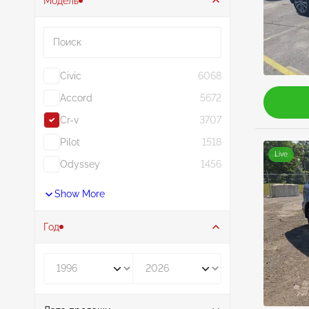
Модель
Поиск
Civic
6068
Accord
5672
Cr-v
3707
Pilot
1518
Live
Odyssey
1456
Show More
Год
Год от
Год до