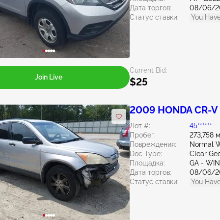
Дата торгов:
08/06/2
Статус ставки:
You Have
Current Bid:
Join Live
$25
2009 HONDA CR-V 
Лот #:
45******
Пробег:
273,758 
Повреждения:
Normal W
Doc Type:
Clear Ge
Площадка:
GA - WI
Дата торгов:
08/06/2
Статус ставки:
You Have