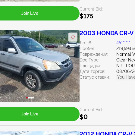
Current Bid:
Join Live
$175
2003 HONDA CR-V 
Лот #:
45******
Пробег:
219,593 
Повреждения:
Normal W
Doc Type:
Clear Ne
Площадка:
NJ - PO
Дата торгов:
08/06/2
Статус ставки:
You Have
Current Bid:
Join Live
$0
2012 HONDA CR-V 