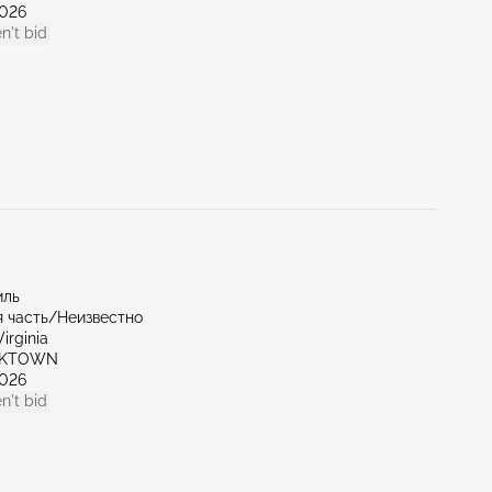
026
n't bid
иль
 часть/Неизвестно
irginia
RKTOWN
026
n't bid