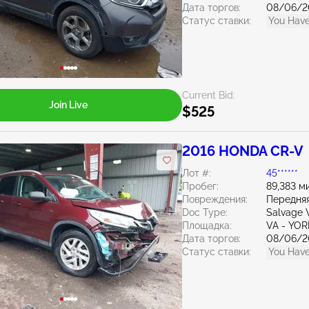
Дата торгов:
08/06/2
Статус ставки:
You Have
Current Bid:
Join Live
$525
2016 HONDA CR-V
Лот #:
45******
Пробег:
89,383 м
Повреждения:
Передняя
Doc Type:
Salvage V
Площадка:
VA - YO
Дата торгов:
08/06/2
Статус ставки:
You Have