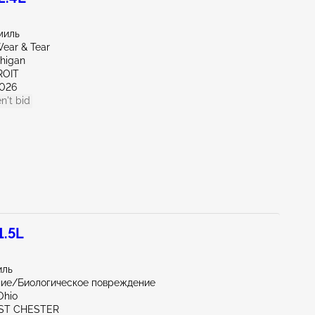
миль
ear & Tear
chigan
ROIT
026
n't bid
1.5L
иль
ние/Биологическое повреждение
Ohio
ST CHESTER