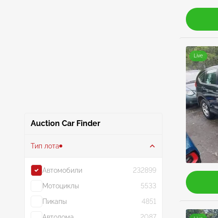
Live
Auction Car Finder
Тип лота
Автомобили
232899
Мотоциклы
5533
Пикапы
4851
Автодома
2087