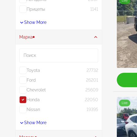
Live
Прицепы
1141
Show More
Марка
Поиск
Toyota
27732
Ford
26201
Chevrolet
25609
Honda
22050
Live
Nissan
19395
Show More