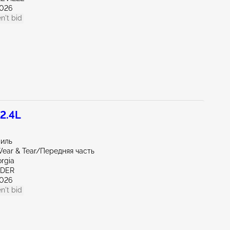
026
n't bid
2.4L
миль
ear & Tear/Передняя часть
orgia
NDER
026
n't bid