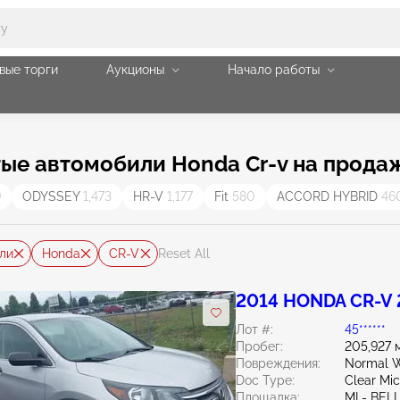
вые торги
Аукционы
Начало работы
ые автомобили Honda Cr-v на прода
9
ODYSSEY
1,473
HR-V
1,177
Fit
580
ACCORD HYBRID
46
ли
Honda
CR-V
Reset All
2014 HONDA CR-V 
Лот #:
45******
Пробег:
205,927 
Повреждения:
Normal W
Doc Type:
Clear Mi
Площадка:
MI - BEL