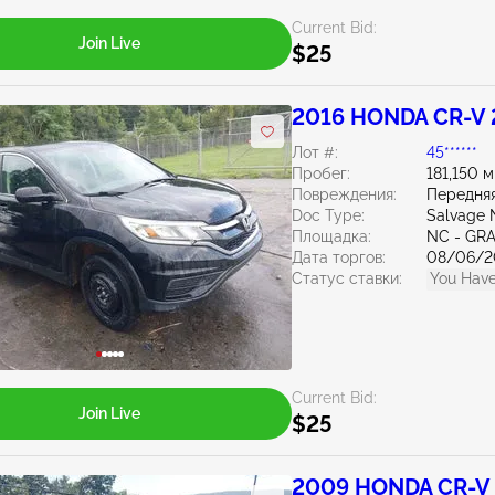
Current Bid:
Join Live
$25
2016 HONDA CR-V 
Лот #:
45******
Пробег:
181,150 
Повреждения:
Передняя
Doc Type:
Salvage 
Площадка:
NC - GR
Дата торгов:
08/06/2
Статус ставки:
You Have
Current Bid:
Join Live
$25
2009 HONDA CR-V 