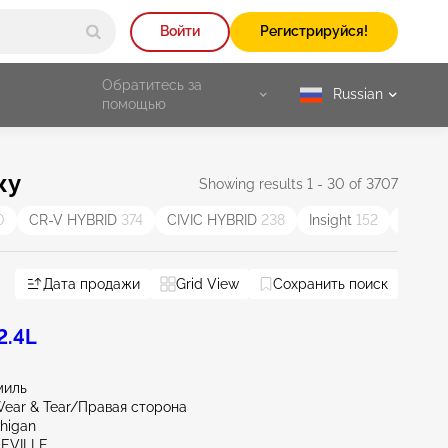
Войти
Регистрируйся!
Обратитесь за
Russian
selected
помощью
жу
Showing results 1 - 30 of 3707
0
CR-V HYBRID
374
CIVIC HYBRID
238
Insight
152
Passp
Дата продажи
Grid View
Сохранить поиск
2.4L
миль
ear & Tear/Правая сторона
chigan
LEVILLE