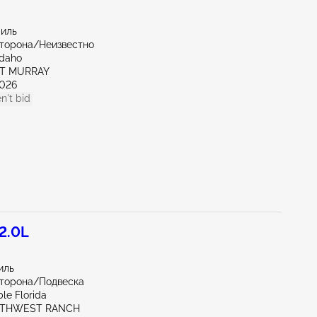
миль
сторона/Неизвестно
Idaho
RT MURRAY
026
n't bid
2.0L
иль
сторона/Подвеска
le Florida
UTHWEST RANCH