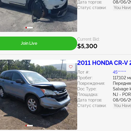
Дата торгов:
08/06/2
Статус ставки:
You Have
Current Bid:
Join Live
$5,300
2011 HONDA CR-V 
Лот #:
45******
Пробег:
117,102 м
Повреждения:
Передняя
Doc Type:
Salvage 
Площадка:
NJ - PO
Дата торгов:
08/06/2
Статус ставки:
You Have