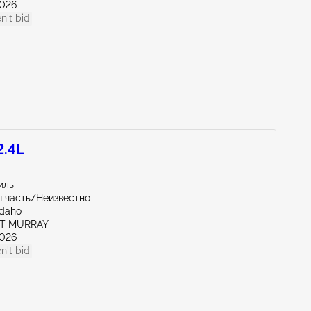
026
n't bid
2.4L
иль
 часть/Неизвестно
Idaho
RT MURRAY
026
n't bid