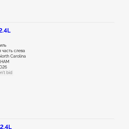
2.4L
миль
 часть слева
North Carolina
AHAM
026
n't bid
2.4L