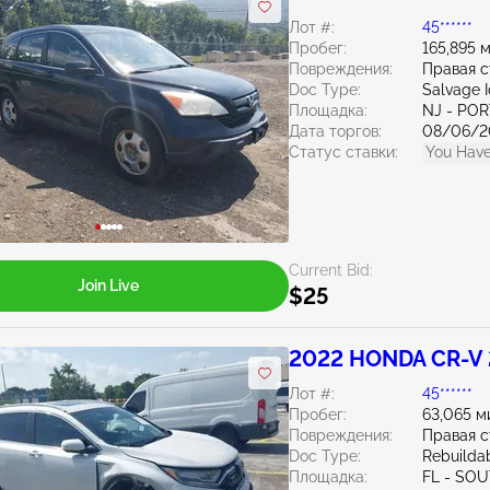
Лот #:
45******
Пробег:
165,895 
Повреждения:
Правая 
Doc Type:
Salvage 
Площадка:
NJ - PO
Дата торгов:
08/06/2
Статус ставки:
You Have
Current Bid:
Join Live
$25
2022 HONDA CR-V 
Лот #:
45******
Пробег:
63,065 м
Повреждения:
Правая 
Doc Type:
Rebuildab
Площадка:
FL - SO