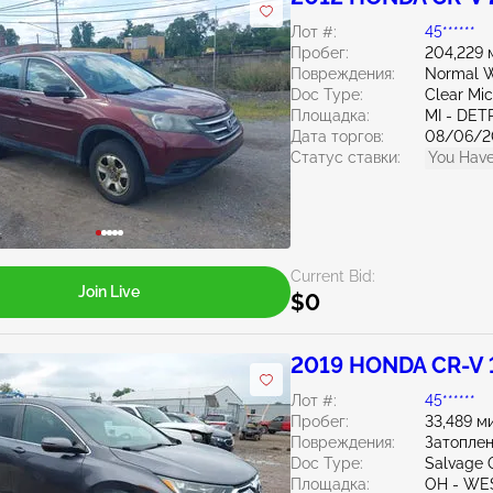
Лот #:
45******
Пробег:
204,229 
Повреждения:
Normal W
Doc Type:
Clear Mi
Площадка:
MI - DET
Дата торгов:
08/06/2
Статус ставки:
You Have
Current Bid:
Join Live
$0
2019 HONDA CR-V 
Лот #:
45******
Пробег:
33,489 м
Повреждения:
Затопле
Doc Type:
Salvage 
Площадка:
OH - WE