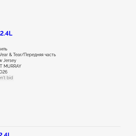
2.4L
миль
ear & Tear/Передняя часть
w Jersey
RT MURRAY
026
n't bid
2.4L