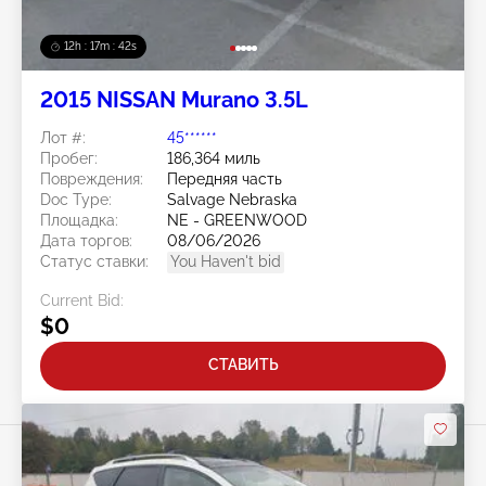
12h : 17m : 40s
2015 NISSAN Murano 3.5L
Лот #:
45******
Пробег:
186,364 миль
Повреждения:
Передняя часть
Doc Type:
Salvage Nebraska
Площадка:
NE - GREENWOOD
Дата торгов:
08/06/2026
Статус ставки:
You Haven't bid
Current Bid:
$0
СТАВИТЬ