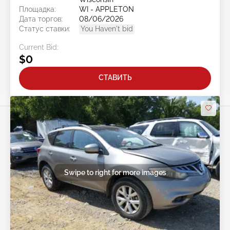
Площадка:
WI - APPLETON
Дата торгов:
08/06/2026
Статус ставки:
You Haven't bid
Current Bid:
$0
СТАВИТЬ
Swipe to right for more images