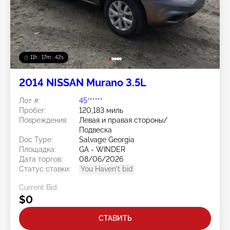
11h : 17m : 40s
2014 NISSAN Murano 3.5L
Лот #:
45******
Пробег:
120,183 миль
Повреждения:
Левая и правая стороны/
Подвеска
Doc Type:
Salvage Georgia
Площадка:
GA - WINDER
Дата торгов:
08/06/2026
Статус ставки:
You Haven't bid
Current Bid:
$0
СТАВИТЬ