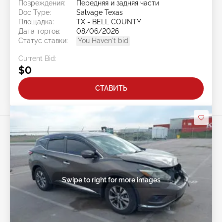
Повреждения:
Передняя и задняя части
Doc Type:
Salvage Texas
Площадка:
TX - BELL COUNTY
Дата торгов:
08/06/2026
Статус ставки:
You Haven't bid
Current Bid:
$0
СТАВИТЬ
Swipe to right for more images