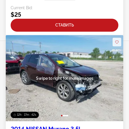
Current Bid:
$25
СТАВИТЬ
Swipe to right for more images
12h : 17m : 40s