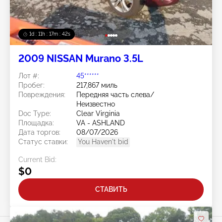
1d : 11h : 17m : 40s
2009 NISSAN Murano 3.5L
Лот #:
45******
Пробег:
217,867 миль
Повреждения:
Передняя часть слева/
Неизвестно
Doc Type:
Clear Virginia
Площадка:
VA - ASHLAND
Дата торгов:
08/07/2026
Статус ставки:
You Haven't bid
Current Bid:
$0
СТАВИТЬ