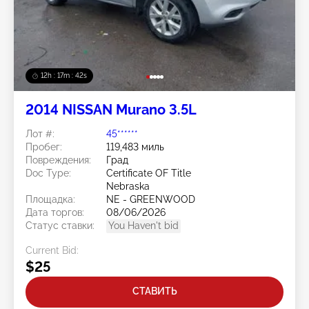
12h : 17m : 40s
2014 NISSAN Murano 3.5L
Лот #:
45******
Пробег:
119,483 миль
Повреждения:
Град
Doc Type:
Certificate OF Title
Nebraska
Площадка:
NE - GREENWOOD
Дата торгов:
08/06/2026
Статус ставки:
You Haven't bid
Current Bid:
$25
СТАВИТЬ