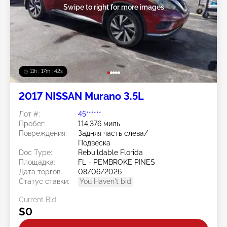
Swipe to right for more images
11h : 17m : 40s
2017 NISSAN Murano 3.5L
Лот #:
45******
Пробег:
114,376 миль
Повреждения:
Задняя часть слева/
Подвеска
Doc Type:
Rebuildable Florida
Площадка:
FL - PEMBROKE PINES
Дата торгов:
08/06/2026
Статус ставки:
You Haven't bid
Current Bid:
$0