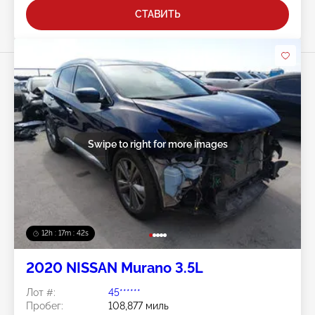
СТАВИТЬ
Swipe to right for more images
12h : 17m : 40s
2020 NISSAN Murano 3.5L
Лот #:
45******
Пробег:
108,877 миль