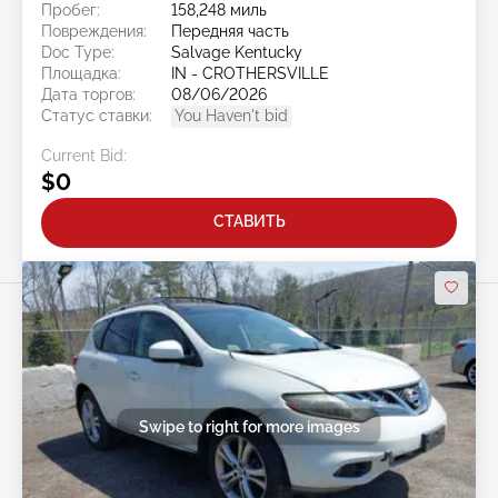
Пробег:
158,248 миль
Повреждения:
Передняя часть
Doc Type:
Salvage Kentucky
Площадка:
IN - CROTHERSVILLE
Дата торгов:
08/06/2026
Статус ставки:
You Haven't bid
Current Bid:
$0
СТАВИТЬ
Swipe to right for more images