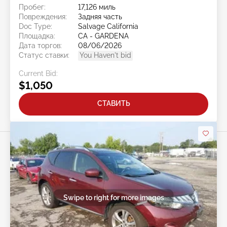
Пробег:
17,126 миль
Повреждения:
Задняя часть
Doc Type:
Salvage California
Площадка:
CA - GARDENA
Дата торгов:
08/06/2026
Статус ставки:
You Haven't bid
Current Bid:
$1,050
СТАВИТЬ
Swipe to right for more images