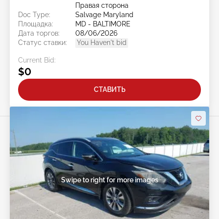
Правая сторона
Doc Type:
Salvage Maryland
Площадка:
MD - BALTIMORE
Дата торгов:
08/06/2026
Статус ставки:
You Haven't bid
Current Bid:
$0
СТАВИТЬ
Swipe to right for more images