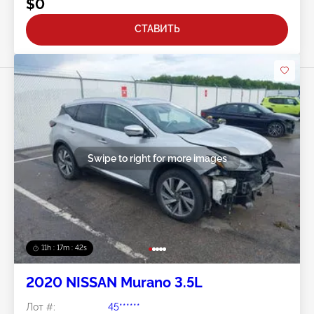
$0
СТАВИТЬ
Swipe to right for more images
11h : 17m : 40s
2020 NISSAN Murano 3.5L
Лот #:
45******