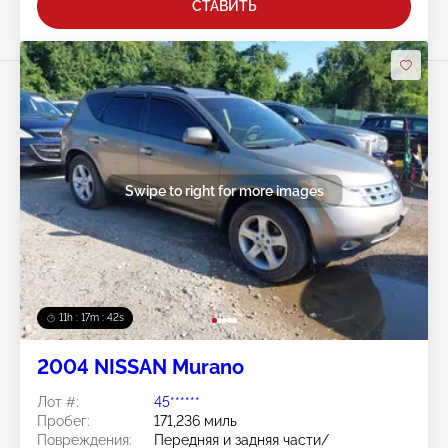
СТАВИТЬ
Swipe to right for more images
11h : 17m : 40s
2004 NISSAN Murano
Лот #:
45******
Пробег:
171,236 миль
Повреждения:
Передняя и задняя части/