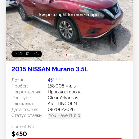
Swipe to right for more images
12h : 17m : 40s
2015 NISSAN Murano 3.5L
Лот #:
45******
Пробег:
158,008 миль
Повреждения:
Правая сторона
Doc Type:
Clear Arkansas
Площадка:
AR - LINCOLN
Дата торгов:
08/06/2026
Статус ставки:
You Haven't bid
Current Bid:
$450