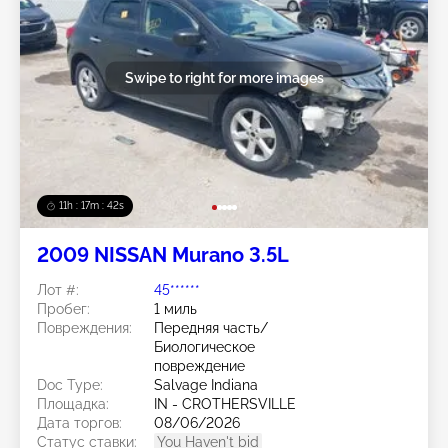
Swipe to right for more images
11h : 17m : 40s
2009 NISSAN Murano 3.5L
Лот #:
45******
Пробег:
1 миль
Повреждения:
Передняя часть/
Биологическое
повреждение
Doc Type:
Salvage Indiana
Площадка:
IN - CROTHERSVILLE
Дата торгов:
08/06/2026
Статус ставки:
You Haven't bid