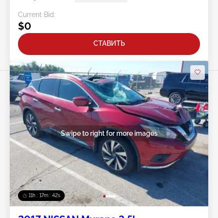
Current Bid:
$0
СТАВИТЬ
Swipe to right for more images
11h : 17m : 40s