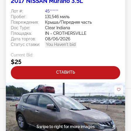
2017 NISSAN Murano 3.5L
Лот #:
45******
Пробег:
131,546 миль
Повреждения:
Крыша/Передняя часть
Doc Type:
Clear Indiana
Площадка:
IN - CROTHERSVILLE
Дата торгов:
08/06/2026
Статус ставки:
You Haven't bid
Current Bid:
$25
СТАВИТЬ
Swipe to right for more images