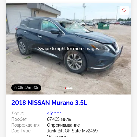
Swipe to right for more images
12h : 17m : 40s
2018 NISSAN Murano 3.5L
Лот #:
45******
Пробег:
87,465 миль
Повреждения:
Опрокидывание
Doc Type:
Junk Bill OF Sale Mv2459
Wisconsin