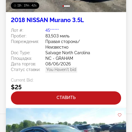
11h : 17m : 40s
2018 NISSAN Murano 3.5L
Лот #:
45******
Пробег:
83,503 миль
Повреждения:
Правая сторона/
Неизвестно
Doc Type:
Salvage North Carolina
Площадка:
NC - GRAHAM
Дата торгов:
08/06/2026
Статус ставки:
You Haven't bid
Current Bid:
$25
СТАВИТЬ