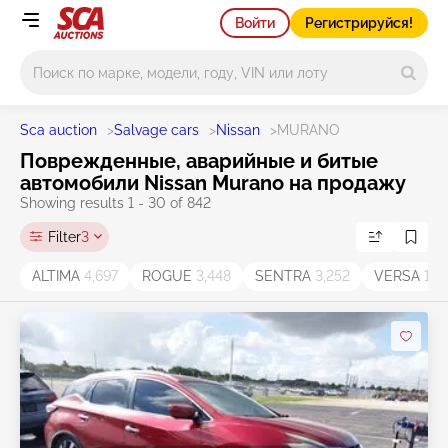
Войти
Регистрируйся!
Main search
Sca auction
>
Salvage cars
>
Nissan
>
MURANO
Поврежденные, аварийные и битые
автомобили Nissan Murano на продажу
Showing results 1 - 30 of 842
Filter
3
ALTIMA
4,697
ROGUE
3,448
SENTRA
3,252
VERSA
1,2