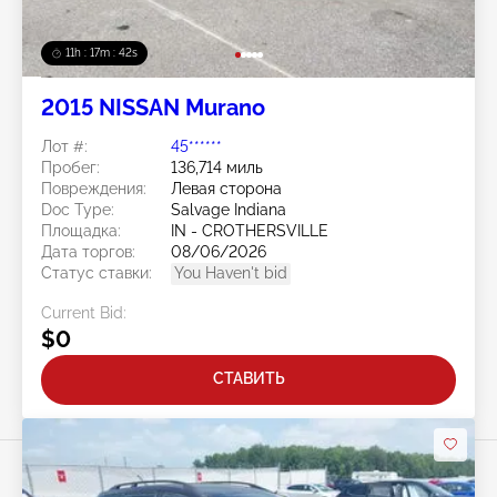
11h : 17m : 40s
2015 NISSAN Murano
Лот #:
45******
Пробег:
136,714 миль
Повреждения:
Левая сторона
Doc Type:
Salvage Indiana
Площадка:
IN - CROTHERSVILLE
Дата торгов:
08/06/2026
Статус ставки:
You Haven't bid
Current Bid:
$0
СТАВИТЬ