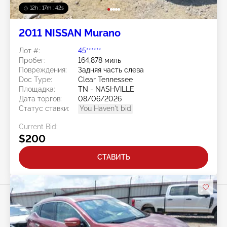
12h : 17m : 40s
2011 NISSAN Murano
Лот #:
45******
Пробег:
164,878 миль
Повреждения:
Задняя часть слева
Doc Type:
Clear Tennessee
Площадка:
TN - NASHVILLE
Дата торгов:
08/06/2026
Статус ставки:
You Haven't bid
Current Bid:
$200
СТАВИТЬ