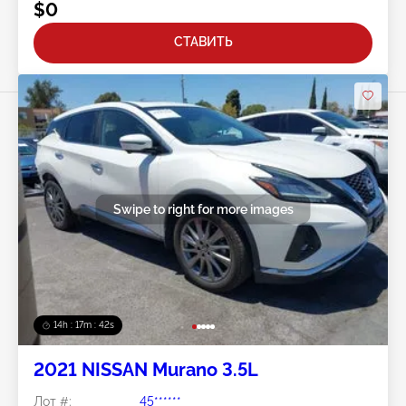
$0
СТАВИТЬ
Swipe to right for more images
14h : 17m : 40s
2021 NISSAN Murano 3.5L
Лот #:
45******