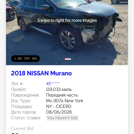
Swipe to right for more images
11h : 17m : 40s
2018 NISSAN Murano
Лот #:
45******
Пробег:
119,033 миль
Повреждения:
Передняя часть
Doc Type:
Mv-907a New York
Площадка:
NY - CICERO
Дата торгов:
08/06/2026
Статус ставки:
You Haven't bid
Current Bid: