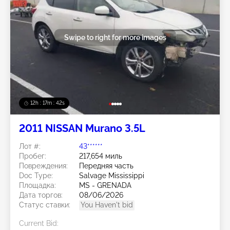
Swipe to right for more images
12h : 17m : 40s
2011 NISSAN Murano 3.5L
Лот #:
43******
Пробег:
217,654 миль
Повреждения:
Передняя часть
Doc Type:
Salvage Mississippi
Площадка:
MS - GRENADA
Дата торгов:
08/06/2026
Статус ставки:
You Haven't bid
Current Bid: