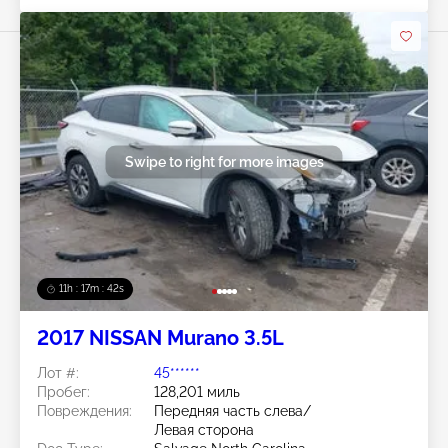
Swipe to right for more images
11h : 17m : 40s
2017 NISSAN Murano 3.5L
Лот #:
45******
Пробег:
128,201 миль
Повреждения:
Передняя часть слева/
Левая сторона