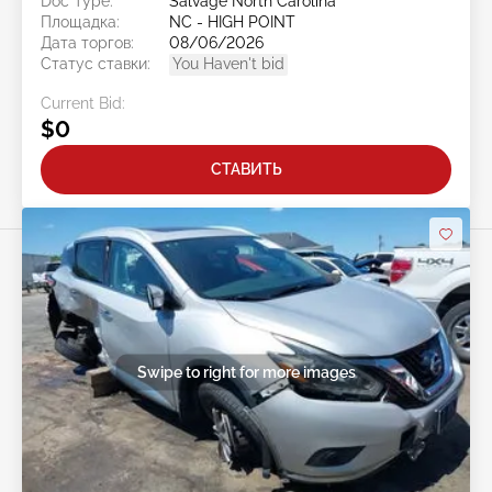
Doc Type:
Salvage North Carolina
Площадка:
NC - HIGH POINT
Дата торгов:
08/06/2026
Статус ставки:
You Haven't bid
Current Bid:
$0
СТАВИТЬ
Swipe to right for more images