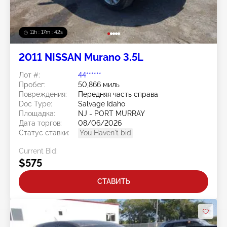
11h : 17m : 40s
2011 NISSAN Murano 3.5L
Лот #:
44******
Пробег:
50,866 миль
Повреждения:
Передняя часть справа
Doc Type:
Salvage Idaho
Площадка:
NJ - PORT MURRAY
Дата торгов:
08/06/2026
Статус ставки:
You Haven't bid
Current Bid:
$575
СТАВИТЬ