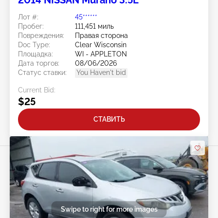
2014 NISSAN Murano 3.5L
Лот #:
45******
Пробег:
111,451 миль
Повреждения:
Правая сторона
Doc Type:
Clear Wisconsin
Площадка:
WI - APPLETON
Дата торгов:
08/06/2026
Статус ставки:
You Haven't bid
Current Bid:
$25
СТАВИТЬ
Swipe to right for more images