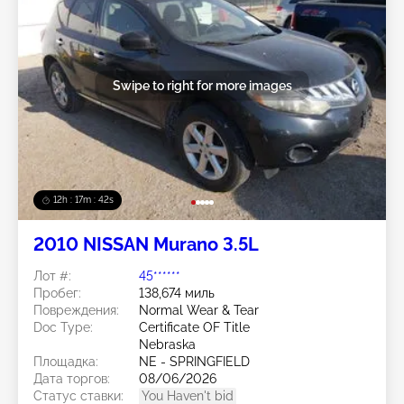
Swipe to right for more images
12h : 17m : 40s
2010 NISSAN Murano 3.5L
Лот #:
45******
Пробег:
138,674 миль
Повреждения:
Normal Wear & Tear
Doc Type:
Certificate OF Title
Nebraska
Площадка:
NE - SPRINGFIELD
Дата торгов:
08/06/2026
Статус ставки:
You Haven't bid