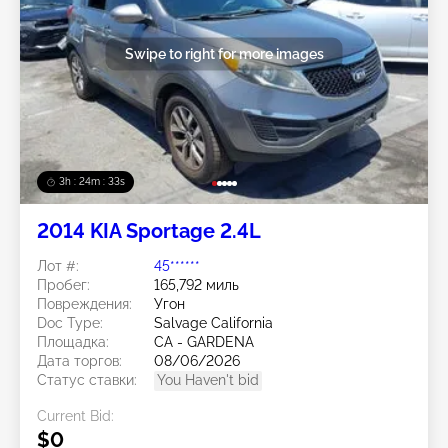
Swipe to right for more images
3h : 24m : 30s
2014 KIA Sportage 2.4L
Лот #:
45******
Пробег:
165,792 миль
Повреждения:
Угон
Doc Type:
Salvage California
Площадка:
CA - GARDENA
Дата торгов:
08/06/2026
Статус ставки:
You Haven't bid
Current Bid:
$0