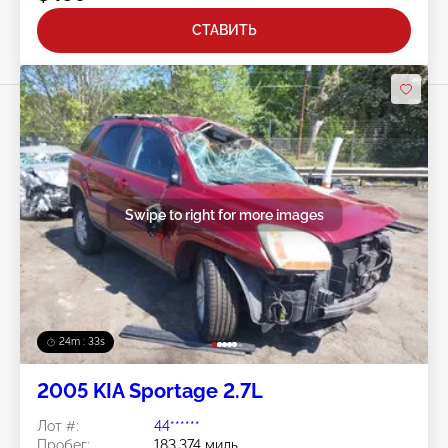
СТАВИТЬ
Swipe to right for more images
24m : 30s
2005 KIA Sportage 2.7L
Лот #:
44******
Пробег:
183,374 миль