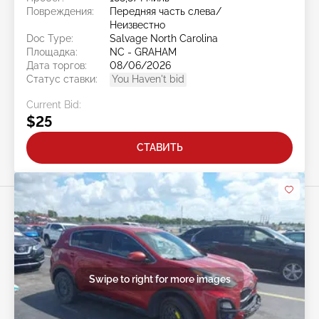
Повреждения:
Передняя часть слева/
Неизвестно
Doc Type:
Salvage North Carolina
Площадка:
NC - GRAHAM
Дата торгов:
08/06/2026
Статус ставки:
You Haven't bid
Current Bid:
$25
СТАВИТЬ
Swipe to right for more images