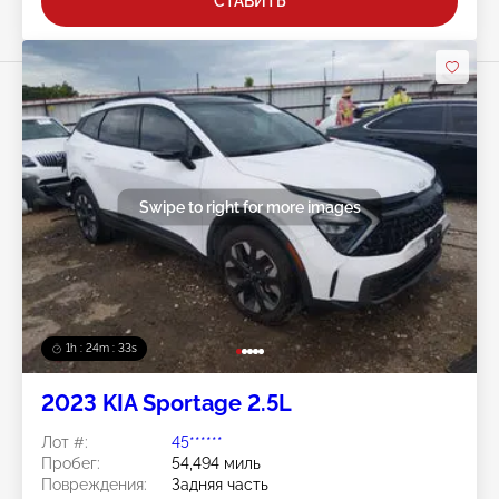
СТАВИТЬ
Swipe to right for more images
1h : 24m : 30s
2023 KIA Sportage 2.5L
Лот #:
45******
Пробег:
54,494 миль
Повреждения:
Задняя часть