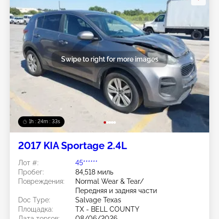
Swipe to right for more images
1h : 24m : 30s
2017 KIA Sportage 2.4L
Лот #:
45******
Пробег:
84,518 миль
Повреждения:
Normal Wear & Tear/
Передняя и задняя части
Doc Type:
Salvage Texas
Площадка:
TX - BELL COUNTY
Дата торгов:
08/06/2026