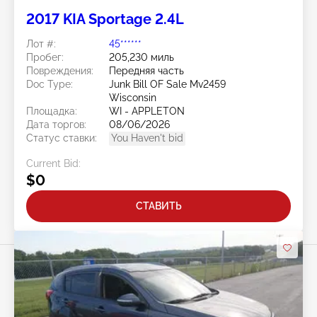
2017 KIA Sportage 2.4L
Лот #:
45******
Пробег:
205,230 миль
Повреждения:
Передняя часть
Doc Type:
Junk Bill OF Sale Mv2459
Wisconsin
Площадка:
WI - APPLETON
Дата торгов:
08/06/2026
Статус ставки:
You Haven't bid
Current Bid:
$0
СТАВИТЬ