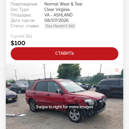
Повреждения:
Normal Wear & Tear
Doc Type:
Clear Virginia
Площадка:
VA - ASHLAND
Дата торгов:
08/07/2026
Статус ставки:
You Haven't bid
Current Bid:
$100
СТАВИТЬ
Swipe to right for more images