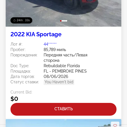
24m : 30s
2022 KIA Sportage
Лот #:
44******
Пробег:
85,789 миль
Повреждения:
Передняя часть/Левая
сторона
Doc Type:
Rebuildable Florida
Площадка:
FL - PEMBROKE PINES
Дата торгов:
08/06/2026
Статус ставки:
You Haven't bid
Current Bid:
$0
СТАВИТЬ