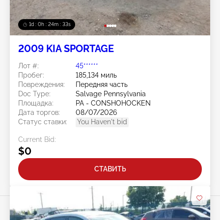
1d : 0h : 24m : 30s
2009 KIA SPORTAGE
Лот #:
45******
Пробег:
185,134 миль
Повреждения:
Передняя часть
Doc Type:
Salvage Pennsylvania
Площадка:
PA - CONSHOHOCKEN
Дата торгов:
08/07/2026
Статус ставки:
You Haven't bid
Current Bid:
$0
СТАВИТЬ