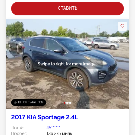
СТАВИТЬ
Swipe to right for more images
1d : 0h : 24m : 30s
2017 KIA Sportage 2.4L
Лот #:
45******
Пробег:
136,275 миль