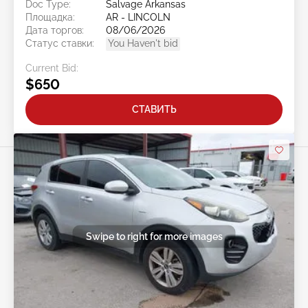
Doc Type:
Salvage Arkansas
Площадка:
AR - LINCOLN
Дата торгов:
08/06/2026
Статус ставки:
You Haven't bid
Current Bid:
$650
СТАВИТЬ
Swipe to right for more images