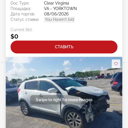
Doc Type:
Clear Virginia
Площадка:
VA - YORKTOWN
Дата торгов:
08/06/2026
Статус ставки:
You Haven't bid
Current Bid:
$0
СТАВИТЬ
Swipe to right for more images