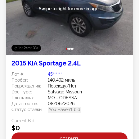
Swipe to right for more images
1h : 24m : 30s
2015 KIA Sportage 2.4L
Лот #:
45******
Пробег:
140,492 миль
Повреждения:
Повсюду/Нет
Doc Type:
Salvage Missouri
Площадка:
MO - ODESSA
Дата торгов:
08/06/2026
Статус ставки:
You Haven't bid
Current Bid:
$0