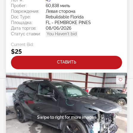
Пробег:
60,838 миль
Повреждения:
Левая сторона
Doc Type:
Rebuildable Florida
Площадка:
FL - PEMBROKE PINES
Дата торгов:
08/06/2026
Статус ставки:
You Haven't bid
Current Bid:
$25
СТАВИТЬ
Swipe to right for more images