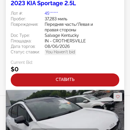
2023 KIA Sportage 2.5L
Лот #:
45******
Пробег:
37,283 миль
Повреждения:
Передняя часть/Левая и
правая стороны
Doc Type:
Salvage Kentucky
Площадка:
IN - CROTHERSVILLE
Дата торгов:
08/06/2026
Статус ставки:
You Haven't bid
Current Bid:
$0
СТАВИТЬ