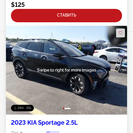
$125
СТАВИТЬ
Swipe to right for more images
24m : 30s
2023 KIA Sportage 2.5L
Лот #:
45******