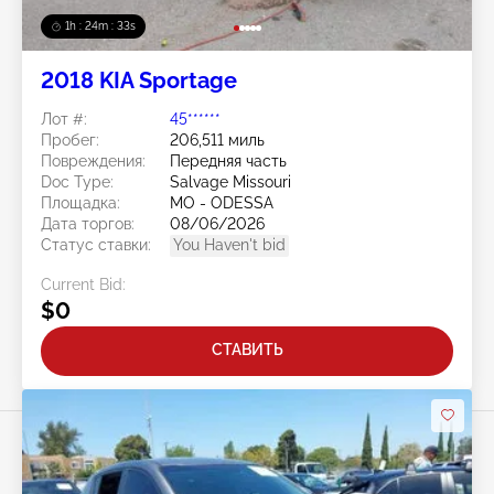
1h : 24m : 30s
2018 KIA Sportage
Лот #:
45******
Пробег:
206,511 миль
Повреждения:
Передняя часть
Doc Type:
Salvage Missouri
Площадка:
MO - ODESSA
Дата торгов:
08/06/2026
Статус ставки:
You Haven't bid
Current Bid:
$0
СТАВИТЬ