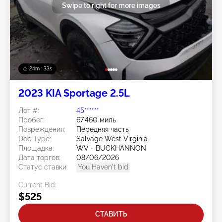
Swipe to right for more images
24m : 30s
2023 KIA Sportage 2.5L
Лот #:
45******
Пробег:
67,460 миль
Повреждения:
Передняя часть
Doc Type:
Salvage West Virginia
Площадка:
WV - BUCKHANNON
Дата торгов:
08/06/2026
Статус ставки:
You Haven't bid
Current Bid:
$525
СТАВИТЬ