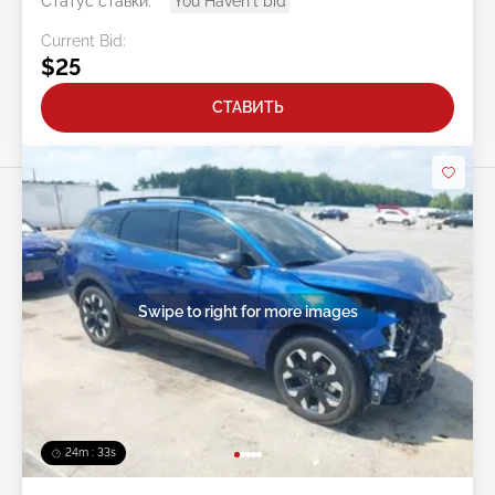
Статус ставки:
You Haven't bid
Current Bid:
$25
СТАВИТЬ
Swipe to right for more images
24m : 30s