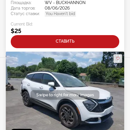
Площадка:
WV - BUCKHANNON
Дата торгов:
08/06/2026
Статус ставки:
You Haven't bid
Current Bid:
$25
СТАВИТЬ
Swipe to right for more images