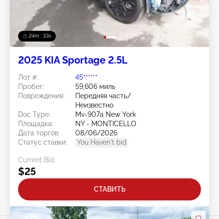
24m : 30s
2025 KIA Sportage 2.5L
Лот #:
45******
Пробег:
59,606 миль
Повреждения:
Передняя часть/
Неизвестно
Doc Type:
Mv-907a New York
Площадка:
NY - MONTICELLO
Дата торгов:
08/06/2026
Статус ставки:
You Haven't bid
Current Bid:
$25
СТАВИТЬ