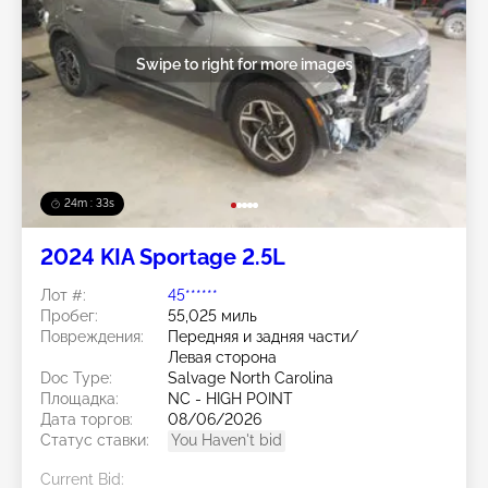
Swipe to right for more images
24m : 30s
2024 KIA Sportage 2.5L
Лот #:
45******
Пробег:
55,025 миль
Повреждения:
Передняя и задняя части/
Левая сторона
Doc Type:
Salvage North Carolina
Площадка:
NC - HIGH POINT
Дата торгов:
08/06/2026
Статус ставки:
You Haven't bid
Current Bid: