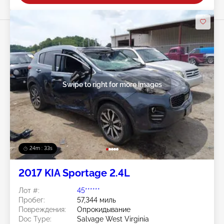
Swipe to right for more images
24m : 30s
2017 KIA Sportage 2.4L
Лот #:
45******
Пробег:
57,344 миль
Повреждения:
Опрокидывание
Doc Type:
Salvage West Virginia