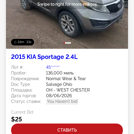
Swipe to right for more images
24m : 30s
2015 KIA Sportage 2.4L
Лот #:
45******
Пробег:
136,000 миль
Повреждения:
Normal Wear & Tear
Doc Type:
Salvage Ohio
Площадка:
OH - WEST CHESTER
Дата торгов:
08/06/2026
Статус ставки:
You Haven't bid
Current Bid:
$25
СТАВИТЬ