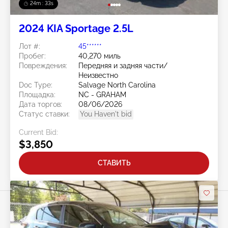
24m : 30s
2024 KIA Sportage 2.5L
Лот #:
45******
Пробег:
40,270 миль
Повреждения:
Передняя и задняя части/
Неизвестно
Doc Type:
Salvage North Carolina
Площадка:
NC - GRAHAM
Дата торгов:
08/06/2026
Статус ставки:
You Haven't bid
Current Bid:
$3,850
СТАВИТЬ