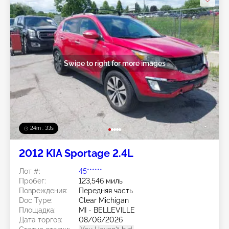
Swipe to right for more images
24m : 30s
2012 KIA Sportage 2.4L
Лот #:
45******
Пробег:
123,546 миль
Повреждения:
Передняя часть
Doc Type:
Clear Michigan
Площадка:
MI - BELLEVILLE
Дата торгов:
08/06/2026