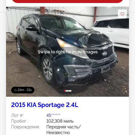
Swipe to right for more images
24m : 30s
2015 KIA Sportage 2.4L
Лот #:
45******
Пробег:
102,308 миль
Повреждения:
Передняя часть/
Неизвестно