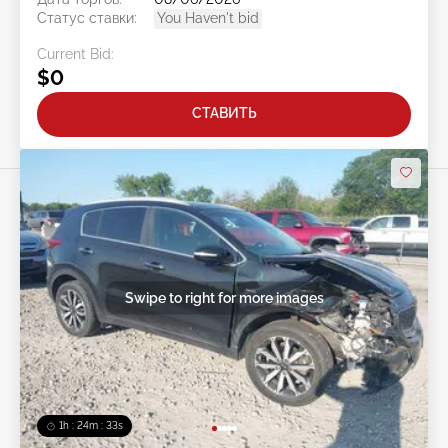
Статус ставки:
You Haven't bid
Current Bid:
$0
СТАВИТЬ
Swipe to right for more images
1h : 24m : 30s