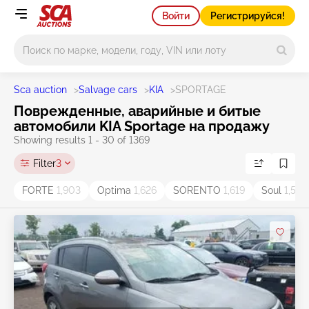
Войти
Регистрируйся!
Main search
Sca auction
>
Salvage cars
>
KIA
>
SPORTAGE
Поврежденные, аварийные и битые
автомобили KIA Sportage на продажу
Showing results 1 - 30 of 1369
Filter
3
FORTE
1,903
Optima
1,626
SORENTO
1,619
Soul
1,534