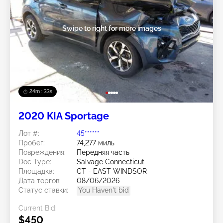
Swipe to right for more images
24m : 30s
2020 KIA Sportage
Лот #:
45******
Пробег:
74,277 миль
Повреждения:
Передняя часть
Doc Type:
Salvage Connecticut
Площадка:
CT - EAST WINDSOR
Дата торгов:
08/06/2026
Статус ставки:
You Haven't bid
Current Bid:
$450