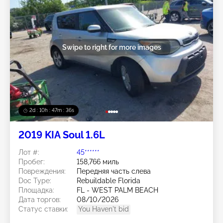
Swipe to right for more images
2d : 10h : 47m : 33s
2019 KIA Soul 1.6L
Лот #:
45******
Пробег:
158,766 миль
Повреждения:
Передняя часть слева
Doc Type:
Rebuildable Florida
Площадка:
FL - WEST PALM BEACH
Дата торгов:
08/10/2026
Статус ставки:
You Haven't bid