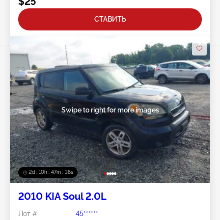
$25
СТАВИТЬ
Swipe to right for more images
2d : 10h : 47m : 33s
2010 KIA Soul 2.0L
Лот #:
45******