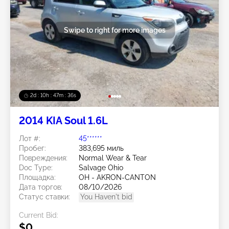
Swipe to right for more images
2d : 10h : 47m : 33s
2014 KIA Soul 1.6L
Лот #:
45******
Пробег:
383,695 миль
Повреждения:
Normal Wear & Tear
Doc Type:
Salvage Ohio
Площадка:
OH - AKRON-CANTON
Дата торгов:
08/10/2026
Статус ставки:
You Haven't bid
Current Bid:
$0