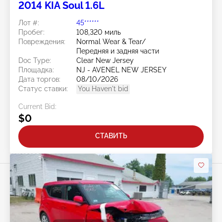
2014 KIA Soul 1.6L
Лот #:
45******
Пробег:
108,320 миль
Повреждения:
Normal Wear & Tear/
Передняя и задняя части
Doc Type:
Clear New Jersey
Площадка:
NJ - AVENEL NEW JERSEY
Дата торгов:
08/10/2026
Статус ставки:
You Haven't bid
Current Bid:
$0
СТАВИТЬ