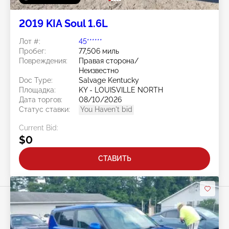
2019 KIA Soul 1.6L
Лот #:
45******
Пробег:
77,506 миль
Повреждения:
Правая сторона/
Неизвестно
Doc Type:
Salvage Kentucky
Площадка:
KY - LOUISVILLE NORTH
Дата торгов:
08/10/2026
Статус ставки:
You Haven't bid
Current Bid:
$0
СТАВИТЬ