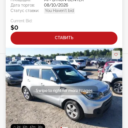
Дата торгов:
08/10/2026
Статус ставки:
You Haven't bid
Current Bid:
$0
СТАВИТЬ
Swipe to right for more images
2d : 10h : 47m : 33s