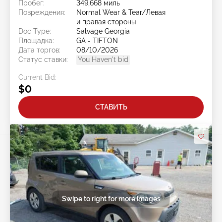
Пробег:
349,668 миль
Повреждения:
Normal Wear & Tear/Левая
и правая стороны
Doc Type:
Salvage Georgia
Площадка:
GA - TIFTON
Дата торгов:
08/10/2026
Статус ставки:
You Haven't bid
Current Bid:
$0
СТАВИТЬ
Swipe to right for more images