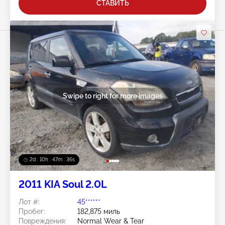
СТАВИТЬ
Swipe to right for more images
2d : 10h : 47m : 33s
2011 KIA Soul 2.0L
Лот #:
45******
Пробег:
182,875 миль
Повреждения:
Normal Wear & Tear