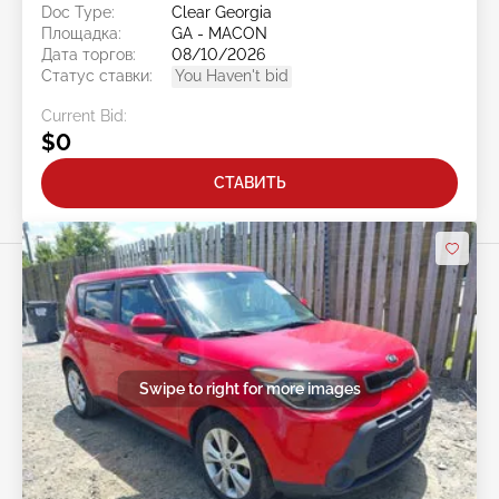
Doc Type:
Clear Georgia
Площадка:
GA - MACON
Дата торгов:
08/10/2026
Статус ставки:
You Haven't bid
Current Bid:
$0
СТАВИТЬ
Swipe to right for more images