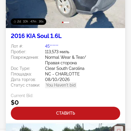
2d : 10h : 47m : 33s
2016 KIA Soul 1.6L
Лот #:
45******
Пробег:
113,573 миль
Повреждения:
Normal Wear & Tear/
Правая сторона
Doc Type:
Clear South Carolina
Площадка:
NC - CHARLOTTE
Дата торгов:
08/10/2026
Статус ставки:
You Haven't bid
Current Bid:
$0
СТАВИТЬ