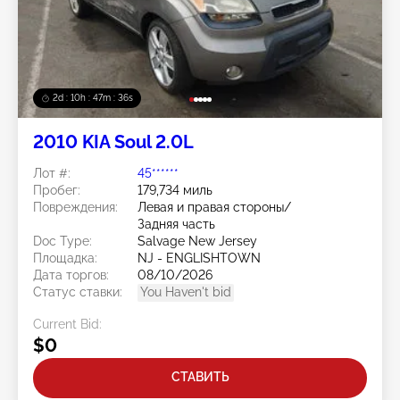
2d : 10h : 47m : 33s
2010 KIA Soul 2.0L
Лот #:
45******
Пробег:
179,734 миль
Повреждения:
Левая и правая стороны/
Задняя часть
Doc Type:
Salvage New Jersey
Площадка:
NJ - ENGLISHTOWN
Дата торгов:
08/10/2026
Статус ставки:
You Haven't bid
Current Bid:
$0
СТАВИТЬ