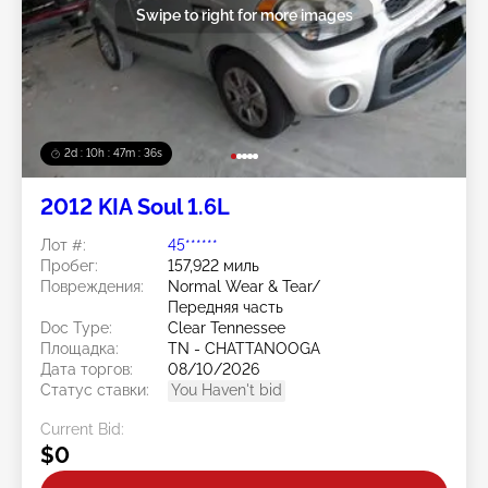
Swipe to right for more images
2d : 10h : 47m : 33s
2012 KIA Soul 1.6L
Лот #:
45******
Пробег:
157,922 миль
Повреждения:
Normal Wear & Tear/
Передняя часть
Doc Type:
Clear Tennessee
Площадка:
TN - CHATTANOOGA
Дата торгов:
08/10/2026
Статус ставки:
You Haven't bid
Current Bid:
$0