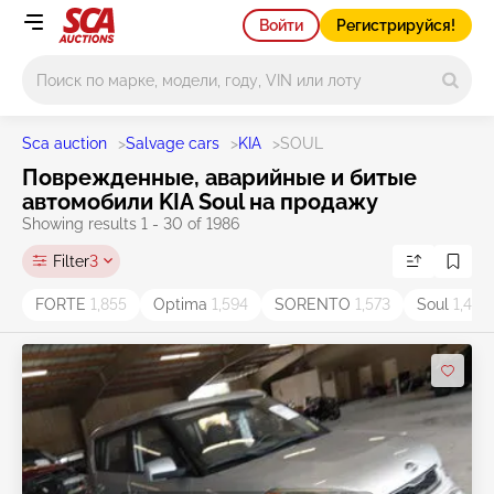
Войти
Регистрируйся!
Main search
Sca auction
>
Salvage cars
>
KIA
>
SOUL
Поврежденные, аварийные и битые
автомобили KIA Soul на продажу
Showing results 1 - 30 of 1986
Filter
3
FORTE
1,855
Optima
1,594
SORENTO
1,573
Soul
1,497