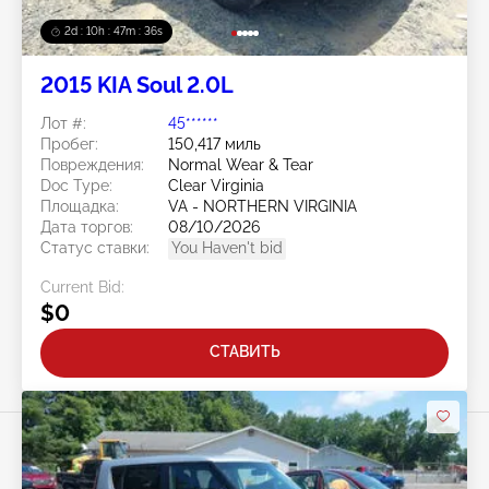
2d : 10h : 47m : 33s
2015 KIA Soul 2.0L
Лот #:
45******
Пробег:
150,417 миль
Повреждения:
Normal Wear & Tear
Doc Type:
Clear Virginia
Площадка:
VA - NORTHERN VIRGINIA
Дата торгов:
08/10/2026
Статус ставки:
You Haven't bid
Current Bid:
$0
СТАВИТЬ