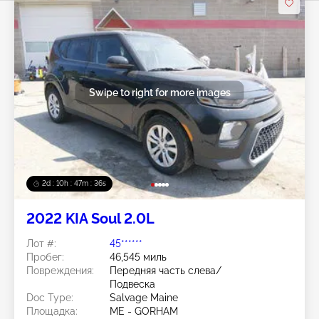
Swipe to right for more images
2d : 10h : 47m : 33s
2022 KIA Soul 2.0L
Лот #:
45******
Пробег:
46,545 миль
Повреждения:
Передняя часть слева/
Подвеска
Doc Type:
Salvage Maine
Площадка:
ME - GORHAM