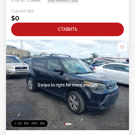
Статус ставки:
You Haven't bid
Current Bid:
$0
СТАВИТЬ
Swipe to right for more images
2d : 10h : 47m : 33s