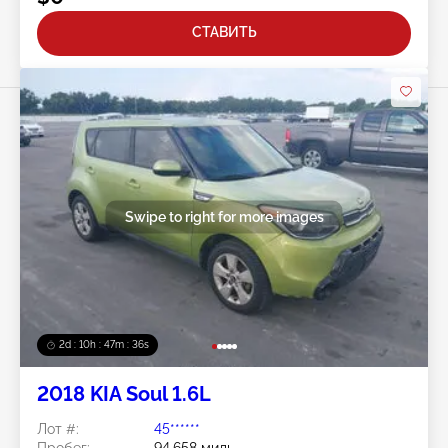
СТАВИТЬ
Swipe to right for more images
2d : 10h : 47m : 33s
2018 KIA Soul 1.6L
Лот #:
45******
Пробег:
94,658 миль