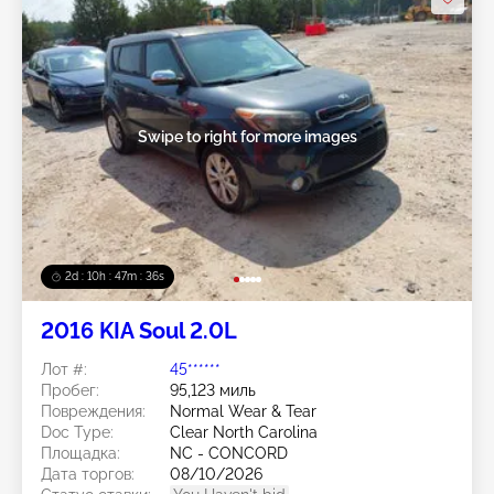
Swipe to right for more images
2d : 10h : 47m : 33s
2016 KIA Soul 2.0L
Лот #:
45******
Пробег:
95,123 миль
Повреждения:
Normal Wear & Tear
Doc Type:
Clear North Carolina
Площадка:
NC - CONCORD
Дата торгов:
08/10/2026