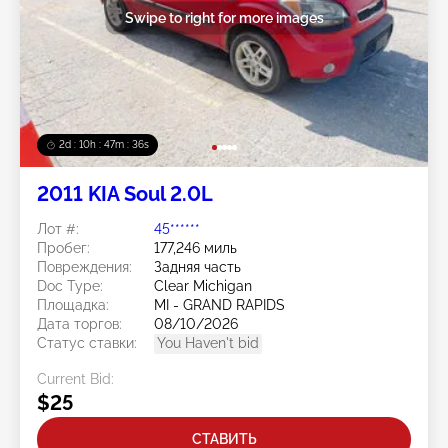
Swipe to right for more images
2d : 10h : 47m : 33s
2011 KIA Soul 2.0L
Лот #:
45******
Пробег:
177,246 миль
Повреждения:
Задняя часть
Doc Type:
Clear Michigan
Площадка:
MI - GRAND RAPIDS
Дата торгов:
08/10/2026
Статус ставки:
You Haven't bid
Current Bid:
$25
СТАВИТЬ