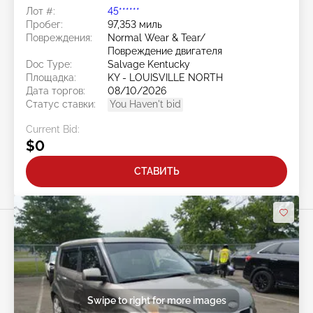
Лот #:
45******
Пробег:
97,353 миль
Повреждения:
Normal Wear & Tear/
Повреждение двигателя
Doc Type:
Salvage Kentucky
Площадка:
KY - LOUISVILLE NORTH
Дата торгов:
08/10/2026
Статус ставки:
You Haven't bid
Current Bid:
$0
СТАВИТЬ
Swipe to right for more images