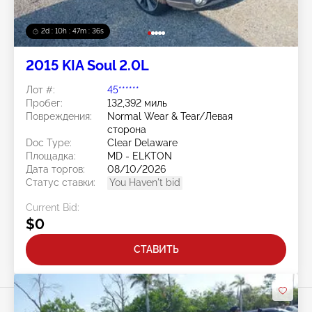
2d : 10h : 47m : 33s
2015 KIA Soul 2.0L
Лот #:
45******
Пробег:
132,392 миль
Повреждения:
Normal Wear & Tear/Левая
сторона
Doc Type:
Clear Delaware
Площадка:
MD - ELKTON
Дата торгов:
08/10/2026
Статус ставки:
You Haven't bid
Current Bid:
$0
СТАВИТЬ