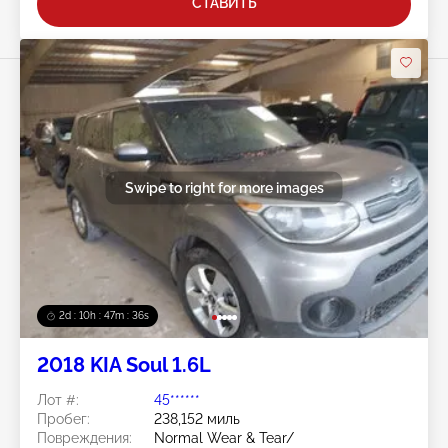
СТАВИТЬ
Swipe to right for more images
2d : 10h : 47m : 33s
2018 KIA Soul 1.6L
Лот #:
45******
Пробег:
238,152 миль
Повреждения:
Normal Wear & Tear/