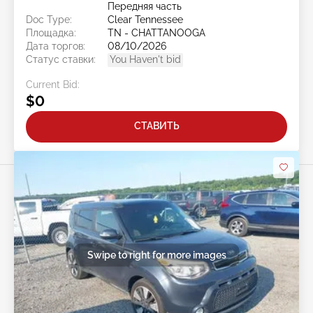
Передняя часть
Doc Type:
Clear Tennessee
Площадка:
TN - CHATTANOOGA
Дата торгов:
08/10/2026
Статус ставки:
You Haven't bid
Current Bid:
$0
СТАВИТЬ
Swipe to right for more images