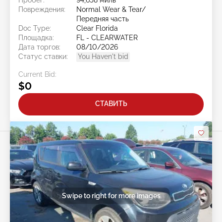
Повреждения:
Normal Wear & Tear/
Передняя часть
Doc Type:
Clear Florida
Площадка:
FL - CLEARWATER
Дата торгов:
08/10/2026
Статус ставки:
You Haven't bid
Current Bid:
$0
СТАВИТЬ
Swipe to right for more images