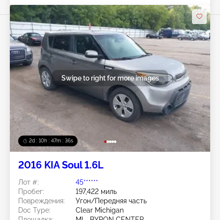
Swipe to right for more images
2d : 10h : 47m : 33s
2016 KIA Soul 1.6L
Лот #:
45******
Пробег:
197,422 миль
Повреждения:
Угон/Передняя часть
Doc Type:
Clear Michigan
Площадка:
MI - BYRON CENTER