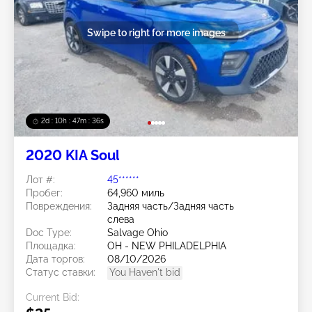
Swipe to right for more images
2d : 10h : 47m : 33s
2020 KIA Soul
Лот #:
45******
Пробег:
64,960 миль
Повреждения:
Задняя часть/Задняя часть
слева
Doc Type:
Salvage Ohio
Площадка:
OH - NEW PHILADELPHIA
Дата торгов:
08/10/2026
Статус ставки:
You Haven't bid
Current Bid: