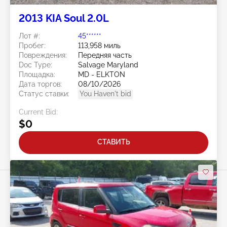
2013 KIA Soul 2.0L
Лот #:
45******
Пробег:
113,958 миль
Повреждения:
Передняя часть
Doc Type:
Salvage Maryland
Площадка:
MD - ELKTON
Дата торгов:
08/10/2026
Статус ставки:
You Haven't bid
Current Bid:
$0
СТАВИТЬ