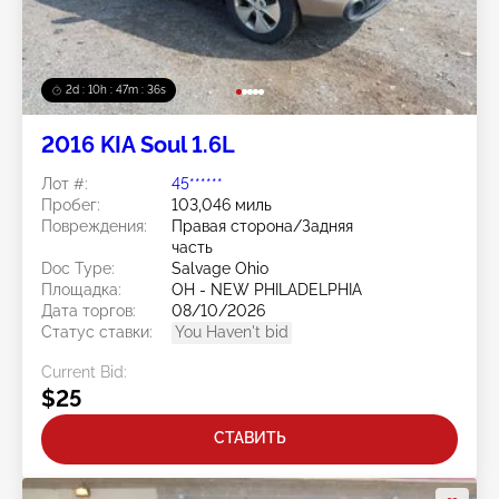
2d : 10h : 47m : 33s
2016 KIA Soul 1.6L
Лот #:
45******
Пробег:
103,046 миль
Повреждения:
Правая сторона/Задняя
часть
Doc Type:
Salvage Ohio
Площадка:
OH - NEW PHILADELPHIA
Дата торгов:
08/10/2026
Статус ставки:
You Haven't bid
Current Bid:
$25
СТАВИТЬ