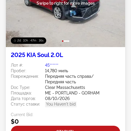
Swipe to right for more images
2d : 10h : 47m : 33s
2025 KIA Soul 2.0L
Лот #:
45******
Пробег:
14,780 миль
Повреждения:
Передняя часть справа/
Передняя часть
Doc Type:
Clear Massachusetts
Площадка:
ME - PORTLAND - GORHAM
Дата торгов:
08/10/2026
Статус ставки:
You Haven't bid
Current Bid:
$0