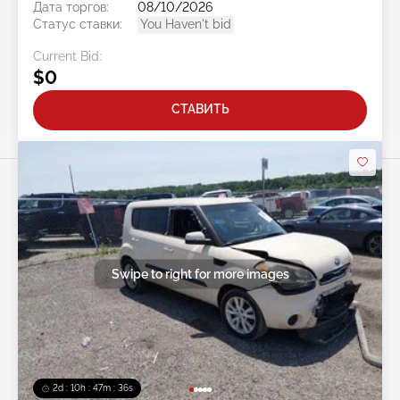
Дата торгов:
08/10/2026
Статус ставки:
You Haven't bid
Current Bid:
$0
СТАВИТЬ
Swipe to right for more images
2d : 10h : 47m : 33s