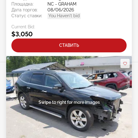
Площадка:
NC - GRAHAM
Дата торгов:
08/06/2026
Статус ставки:
You Haven't bid
Current Bid:
$3,050
СТАВИТЬ
Swipe to right for more images