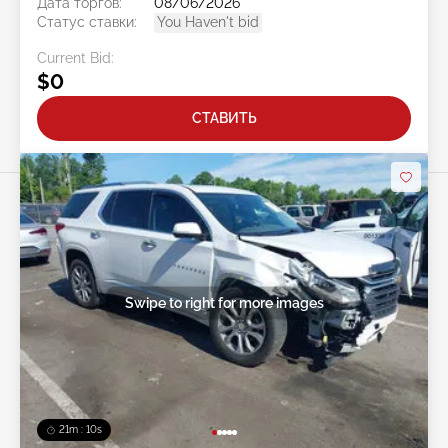
Дата торгов:
08/06/2026
Статус ставки:
You Haven't bid
Current Bid:
$0
СТАВИТЬ
Swipe to right for more images
21m : 07s