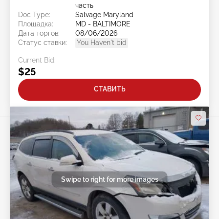
часть
Doc Type:
Salvage Maryland
Площадка:
MD - BALTIMORE
Дата торгов:
08/06/2026
Статус ставки:
You Haven't bid
Current Bid:
$25
СТАВИТЬ
Swipe to right for more images