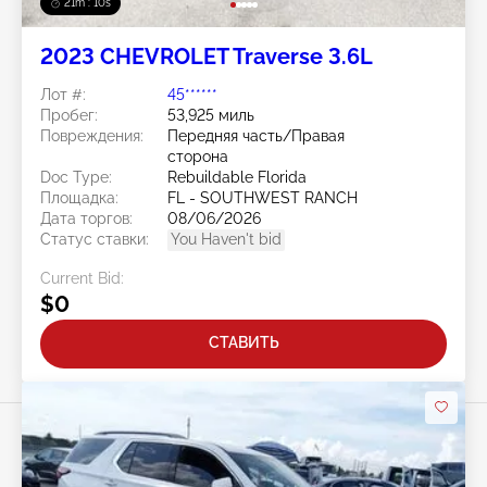
21m : 07s
2023 CHEVROLET Traverse 3.6L
Лот #:
45******
Пробег:
53,925 миль
Повреждения:
Передняя часть/Правая
сторона
Doc Type:
Rebuildable Florida
Площадка:
FL - SOUTHWEST RANCH
Дата торгов:
08/06/2026
Статус ставки:
You Haven't bid
Current Bid:
$0
СТАВИТЬ