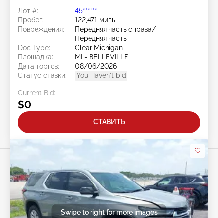
Лот #:
45******
Пробег:
122,471 миль
Повреждения:
Передняя часть справа/
Передняя часть
Doc Type:
Clear Michigan
Площадка:
MI - BELLEVILLE
Дата торгов:
08/06/2026
Статус ставки:
You Haven't bid
Current Bid:
$0
СТАВИТЬ
Swipe to right for more images