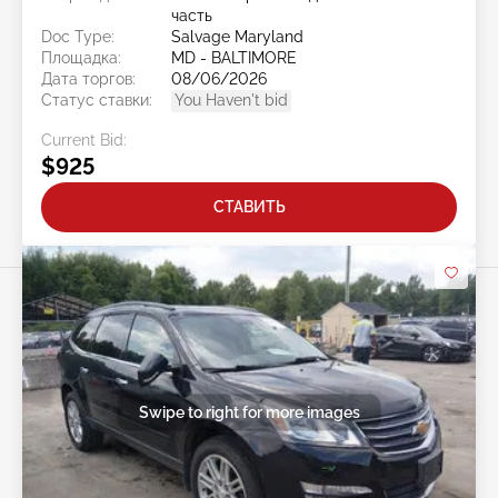
часть
Doc Type:
Salvage Maryland
Площадка:
MD - BALTIMORE
Дата торгов:
08/06/2026
Статус ставки:
You Haven't bid
Current Bid:
$925
СТАВИТЬ
Swipe to right for more images