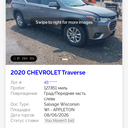
Swipe to right for more images
1h : 21m : 07s
2020 CHEVROLET Traverse
Лот #:
45******
Пробег:
127,851 миль
Повреждения:
Град/Передняя часть
слева
Doc Type:
Salvage Wisconsin
Площадка:
WI - APPLETON
Дата торгов:
08/06/2026
Статус ставки:
You Haven't bid