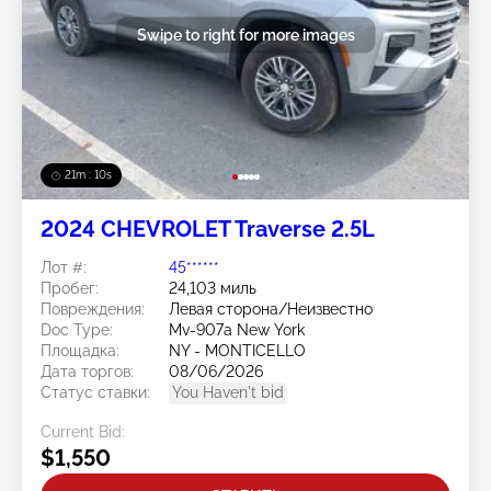
Swipe to right for more images
21m : 07s
2024 CHEVROLET Traverse 2.5L
Лот #:
45******
Пробег:
24,103 миль
Повреждения:
Левая сторона/Неизвестно
Doc Type:
Mv-907a New York
Площадка:
NY - MONTICELLO
Дата торгов:
08/06/2026
Статус ставки:
You Haven't bid
Current Bid:
$1,550