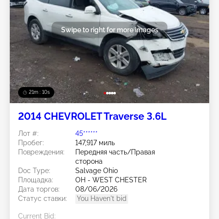
Swipe to right for more images
21m : 07s
2014 CHEVROLET Traverse 3.6L
Лот #:
45******
Пробег:
147,917 миль
Повреждения:
Передняя часть/Правая
сторона
Doc Type:
Salvage Ohio
Площадка:
OH - WEST CHESTER
Дата торгов:
08/06/2026
Статус ставки:
You Haven't bid
Current Bid: