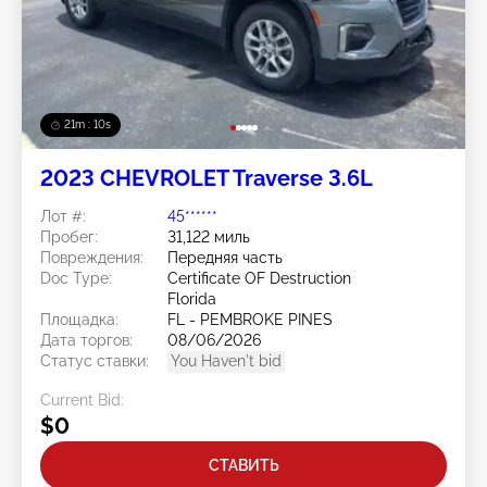
21m : 07s
2023 CHEVROLET Traverse 3.6L
Лот #:
45******
Пробег:
31,122 миль
Повреждения:
Передняя часть
Doc Type:
Certificate OF Destruction
Florida
Площадка:
FL - PEMBROKE PINES
Дата торгов:
08/06/2026
Статус ставки:
You Haven't bid
Current Bid:
$0
СТАВИТЬ