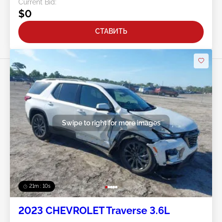
Current Bid:
$0
СТАВИТЬ
Swipe to right for more images
21m : 07s
2023 CHEVROLET Traverse 3.6L