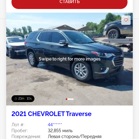
СТАВИТЬ
Swipe to right for more images
21m : 07s
2021 CHEVROLET Traverse
Лот #:
44******
Пробег:
32,855 миль
Повреждения:
Левая сторона/Передняя