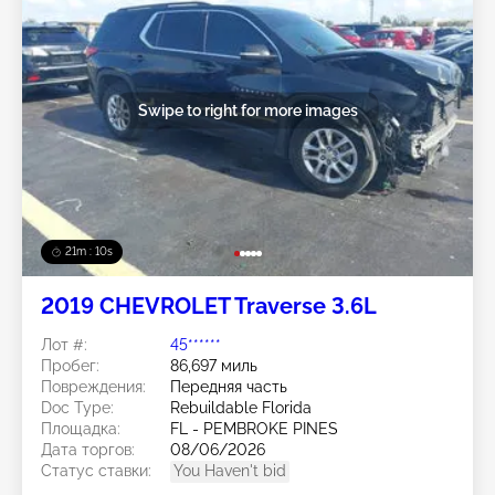
Swipe to right for more images
21m : 07s
2019 CHEVROLET Traverse 3.6L
Лот #:
45******
Пробег:
86,697 миль
Повреждения:
Передняя часть
Doc Type:
Rebuildable Florida
Площадка:
FL - PEMBROKE PINES
Дата торгов:
08/06/2026
Статус ставки:
You Haven't bid