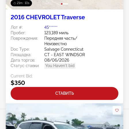
21m : 07s
2016 CHEVROLET Traverse
Лот #:
45******
Пробег:
123,189 миль
Повреждения:
Передняя часть/
Неизвестно
Doc Type:
Salvage Connecticut
Площадка:
CT - EAST WINDSOR
Дата торгов:
08/06/2026
Статус ставки:
You Haven't bid
Current Bid:
$350
СТАВИТЬ