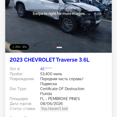
Swipe to right for more images
21m : 07s
2023 CHEVROLET Traverse 3.6L
Лот #:
45******
Пробег:
53,400 миль
Повреждения:
Передняя часть справа/
Подвеска
Doc Type:
Certificate OF Destruction
Florida
Площадка:
FL - PEMBROKE PINES
Дата торгов:
08/06/2026
Статус ставки:
You Haven't bid