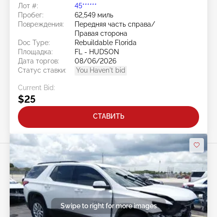
Лот #:
45******
Пробег:
62,549 миль
Повреждения:
Передняя часть справа/
Правая сторона
Doc Type:
Rebuildable Florida
Площадка:
FL - HUDSON
Дата торгов:
08/06/2026
Статус ставки:
You Haven't bid
Current Bid:
$25
СТАВИТЬ
Swipe to right for more images