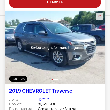
СТАВИТЬ
Swipe to right for more images
21m : 07s
2019 CHEVROLET Traverse
Лот #:
45******
Пробег:
81,620 миль
Повреждения:
Левая сторона/Задняя