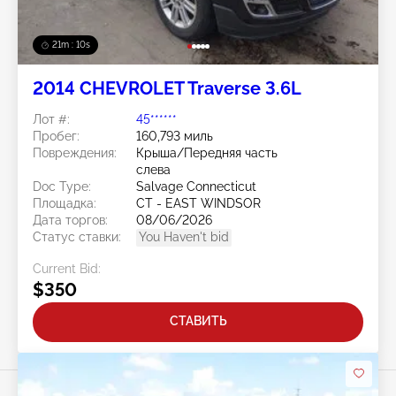
21m : 07s
2014 CHEVROLET Traverse 3.6L
Лот #:
45******
Пробег:
160,793 миль
Повреждения:
Крыша/Передняя часть
слева
Doc Type:
Salvage Connecticut
Площадка:
CT - EAST WINDSOR
Дата торгов:
08/06/2026
Статус ставки:
You Haven't bid
Current Bid:
$350
СТАВИТЬ