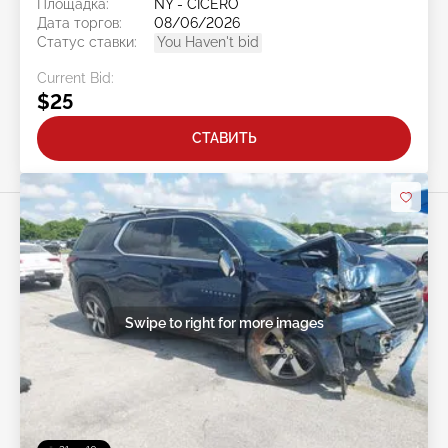
Площадка:
NY - CICERO
Дата торгов:
08/06/2026
Статус ставки:
You Haven't bid
Current Bid:
$25
СТАВИТЬ
Swipe to right for more images