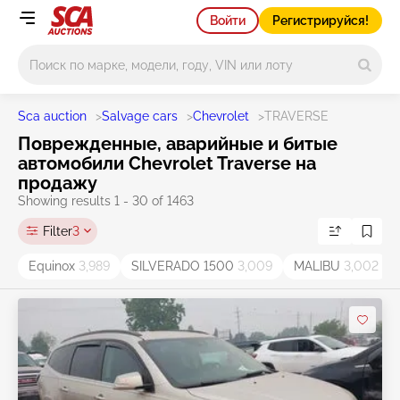
Войти
Регистрируйся!
Main search
Sca auction
>
Salvage cars
>
Chevrolet
>
TRAVERSE
Поврежденные, аварийные и битые
автомобили Chevrolet Traverse на
продажу
Showing results 1 - 30 of 1463
Filter
3
Equinox
3,989
SILVERADO 1500
3,009
MALIBU
3,002