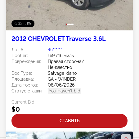
21m : 07s
2012 CHEVROLET Traverse 3.6L
Лот #:
45******
Пробег:
169,746 миль
Повреждения:
Правая сторона/
Неизвестно
Doc Type:
Salvage Idaho
Площадка:
GA - WINDER
Дата торгов:
08/06/2026
Статус ставки:
You Haven't bid
Current Bid:
$0
СТАВИТЬ