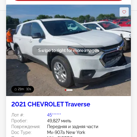
Swipe to right for more images
21m : 07s
2021 CHEVROLET Traverse
Лот #:
45******
Пробег:
49,827 миль
Повреждения:
Передняя и задняя части
Doc Type:
Mv-907a New York