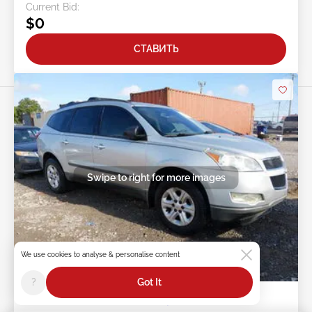
Current Bid:
$0
СТАВИТЬ
Swipe to right for more images
We use cookies to analyse & personalise content
1h : 21m : 07s
?
Got It
2012 CHEVROLET Traverse 3.6L