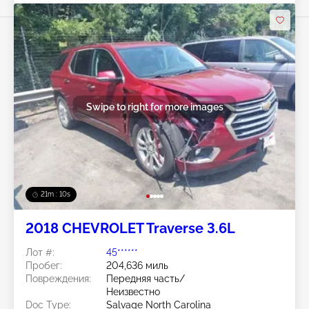
Swipe to right for more images
21m : 07s
2018 CHEVROLET Traverse 3.6L
Лот #:
45******
Пробег:
204,636 миль
Повреждения:
Передняя часть/
Неизвестно
Doc Type:
Salvage North Carolina