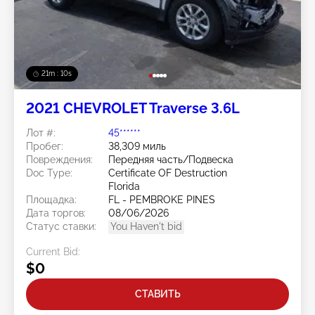
21m : 07s
2021 CHEVROLET Traverse 3.6L
Лот #:
45******
Пробег:
38,309 миль
Повреждения:
Передняя часть/Подвеска
Doc Type:
Certificate OF Destruction
Florida
Площадка:
FL - PEMBROKE PINES
Дата торгов:
08/06/2026
Статус ставки:
You Haven't bid
Current Bid:
$0
СТАВИТЬ