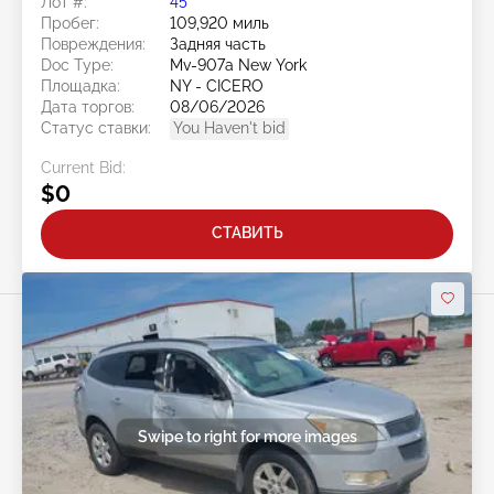
Лот #:
45******
Пробег:
109,920 миль
Повреждения:
Задняя часть
Doc Type:
Mv-907a New York
Площадка:
NY - CICERO
Дата торгов:
08/06/2026
Статус ставки:
You Haven't bid
Current Bid:
$0
СТАВИТЬ
Swipe to right for more images