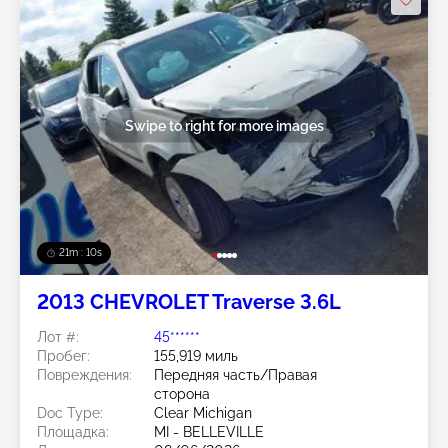
Swipe to right for more images
21m : 07s
2013 CHEVROLET Traverse 3.6L
Лот #:
45******
Пробег:
155,919 миль
Повреждения:
Передняя часть/Правая
сторона
Doc Type:
Clear Michigan
Площадка:
MI - BELLEVILLE