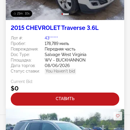
21m : 07s
2015 CHEVROLET Traverse 3.6L
Лот #:
43******
Пробег:
178,789 миль
Повреждения:
Передняя часть
Doc Type:
Salvage West Virginia
Площадка:
WV - BUCKHANNON
Дата торгов:
08/06/2026
Статус ставки:
You Haven't bid
Current Bid:
$0
СТАВИТЬ