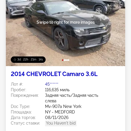
Swipe to right for more images
3d : 22h : 21m : 11s
2014 CHEVROLET Camaro 3.6L
Лот #:
45******
Пробег:
116,635 миль
Повреждения:
Задняя часть/Задняя часть
слева
Doc Type:
Mv-907a New York
Площадка:
NY - MEDFORD
Дата торгов:
08/11/2026
Статус ставки:
You Haven't bid