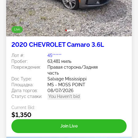
Live
2020 CHEVROLET Camaro 3.6L
Лот #:
45******
Пробег:
63,481 миль
Повреждения:
Правая сторона/Задняя
часть
Doc Type:
Salvage Mississippi
Площадка:
MS - MOSS POINT
Дата торгов:
08/07/2026
Статус ставки:
You Haven't bid
Current Bid:
$1,350
Join Live