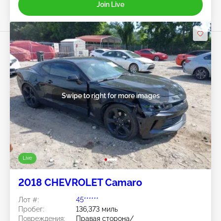
Join Live
Swipe to right for more images
Live
2018 CHEVROLET Camaro
Лот #:
45******
Пробег:
136,373 миль
Повреждения:
Правая сторона/