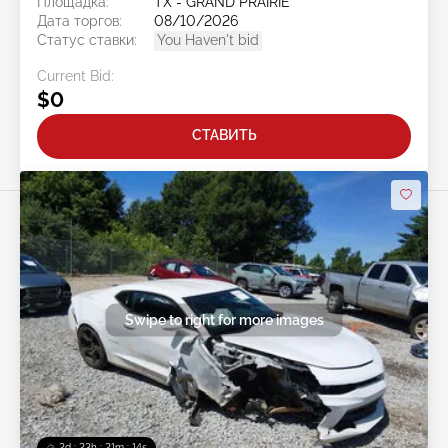
Площадка:
TX - GRAND PRAIRIE
Дата торгов:
08/10/2026
Статус ставки:
You Haven't bid
Current Bid:
$0
СТАВИТЬ
Swipe to right for more images
2d : 23h : 21m : 11s