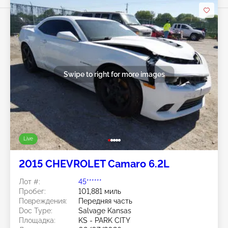
Swipe to right for more images
Live
2015 CHEVROLET Camaro 6.2L
Лот #:
45******
Пробег:
101,881 миль
Повреждения:
Передняя часть
Doc Type:
Salvage Kansas
Площадка:
KS - PARK CITY