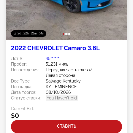
2d : 22h : 21m : 11s
2022 CHEVROLET Camaro 3.6L
Лот #:
45******
Пробег:
51,231 миль
Повреждения:
Передняя часть слева/
Левая сторона
Doc Type:
Salvage Kentucky
Площадка:
KY - EMINENCE
Дата торгов:
08/10/2026
Статус ставки:
You Haven't bid
Current Bid:
$0
СТАВИТЬ