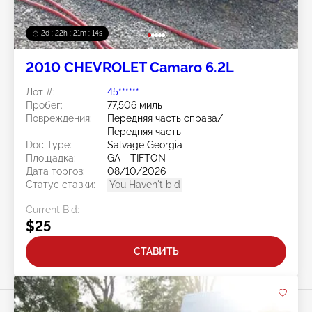
2d : 22h : 21m : 11s
2010 CHEVROLET Camaro 6.2L
Лот #:
45******
Пробег:
77,506 миль
Повреждения:
Передняя часть справа/
Передняя часть
Doc Type:
Salvage Georgia
Площадка:
GA - TIFTON
Дата торгов:
08/10/2026
Статус ставки:
You Haven't bid
Current Bid:
$25
СТАВИТЬ