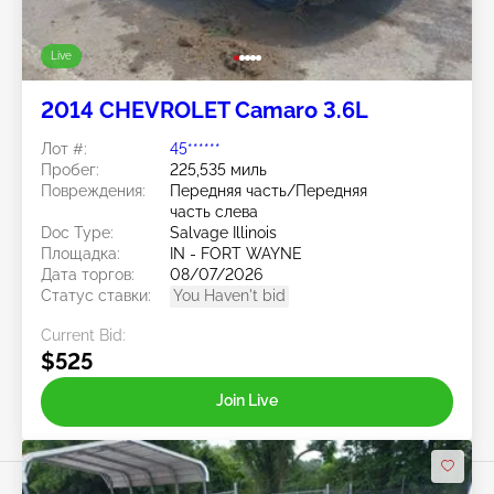
Live
2014 CHEVROLET Camaro 3.6L
Лот #:
45******
Пробег:
225,535 миль
Повреждения:
Передняя часть/Передняя
часть слева
Doc Type:
Salvage Illinois
Площадка:
IN - FORT WAYNE
Дата торгов:
08/07/2026
Статус ставки:
You Haven't bid
Current Bid:
$525
Join Live