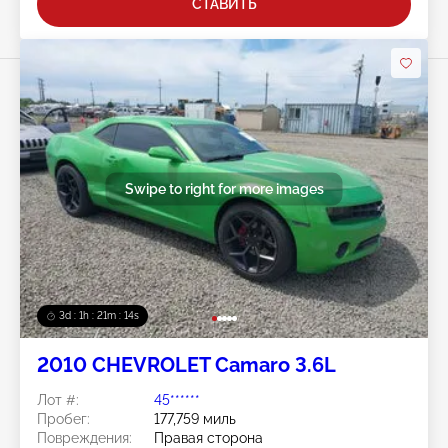
СТАВИТЬ
Swipe to right for more images
3d : 1h : 21m : 11s
2010 CHEVROLET Camaro 3.6L
Лот #:
45******
Пробег:
177,759 миль
Повреждения:
Правая сторона