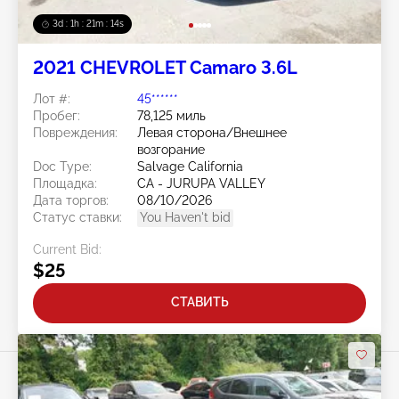
3d : 1h : 21m : 11s
2021 CHEVROLET Camaro 3.6L
Лот #:
45******
Пробег:
78,125 миль
Повреждения:
Левая сторона/Внешнее
возгорание
Doc Type:
Salvage California
Площадка:
CA - JURUPA VALLEY
Дата торгов:
08/10/2026
Статус ставки:
You Haven't bid
Current Bid:
$25
СТАВИТЬ