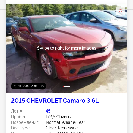
Swipe to right for more images
2d : 23h : 21m : 11s
2015 CHEVROLET Camaro 3.6L
Лот #:
45******
Пробег:
172,524 миль
Повреждения:
Normal Wear & Tear
Doc Type:
Clear Tennessee