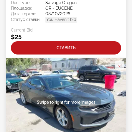
Doc Type:
Salvage Oregon
Площадка:
OR - EUGENE
Дата торгов:
08/10/2026
Статус ставки:
You Haven't bid
Current Bid:
$25
СТАВИТЬ
Swipe to right for more images