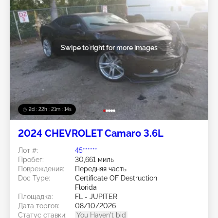
Swipe to right for more images
2d : 22h : 21m : 11s
2024 CHEVROLET Camaro 3.6L
Лот #:
45******
Пробег:
30,661 миль
Повреждения:
Передняя часть
Doc Type:
Certificate OF Destruction
Florida
Площадка:
FL - JUPITER
Дата торгов:
08/10/2026
Статус ставки:
You Haven't bid