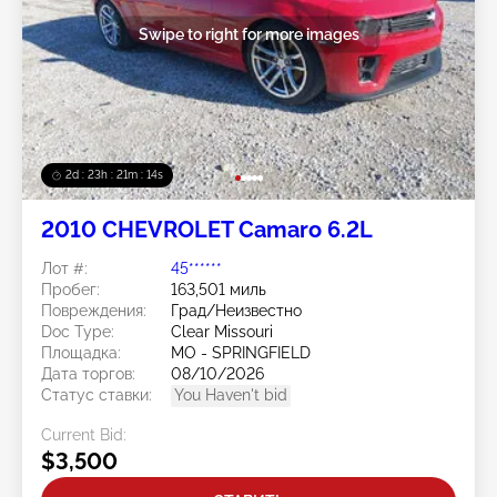
Swipe to right for more images
2d : 23h : 21m : 11s
2010 CHEVROLET Camaro 6.2L
Лот #:
45******
Пробег:
163,501 миль
Повреждения:
Град/Неизвестно
Doc Type:
Clear Missouri
Площадка:
MO - SPRINGFIELD
Дата торгов:
08/10/2026
Статус ставки:
You Haven't bid
Current Bid:
$3,500