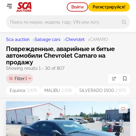
Войти
Регистрируйся!
Main search
Sca auction
>
Salvage cars
>
Chevrolet
>
CAMARO
Поврежденные, аварийные и битые
автомобили Chevrolet Camaro на
продажу
Showing results 1 - 30 of 807
Filter
3
Equinox
3,876
MALIBU
2,936
SILVERADO 1500
2,870