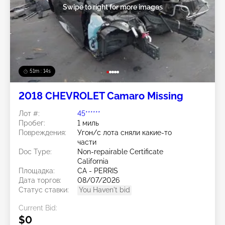
Swipe to right for more images
51m : 11s
2018 CHEVROLET Camaro Missing
Лот #:
45******
Пробег:
1 миль
Повреждения:
Угон/с лота сняли какие-то
части
Doc Type:
Non-repairable Certificate
California
Площадка:
CA - PERRIS
Дата торгов:
08/07/2026
Статус ставки:
You Haven't bid
Current Bid:
$0