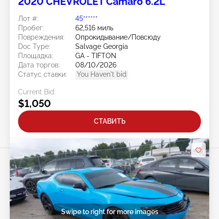
2020 CHEVROLET Camaro 6.2L
Лот #:
45******
Пробег:
62,516 миль
Повреждения:
Опрокидывание/Повсюду
Doc Type:
Salvage Georgia
Площадка:
GA - TIFTON
Дата торгов:
08/10/2026
Статус ставки:
You Haven't bid
Current Bid:
$1,050
СТАВИТЬ
Swipe to right for more images