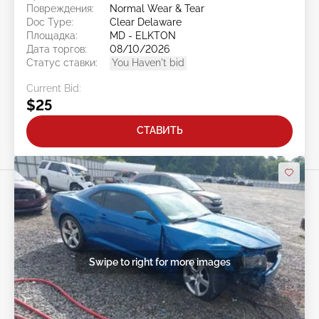
Повреждения:
Normal Wear & Tear
Doc Type:
Clear Delaware
Площадка:
MD - ELKTON
Дата торгов:
08/10/2026
Статус ставки:
You Haven't bid
Current Bid:
$25
СТАВИТЬ
Swipe to right for more images