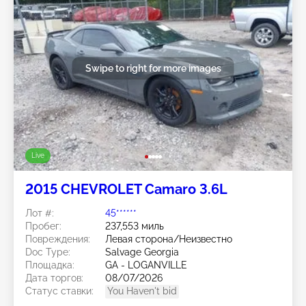
Swipe to right for more images
Live
2015 CHEVROLET Camaro 3.6L
Лот #:
45******
Пробег:
237,553 миль
Повреждения:
Левая сторона/Неизвестно
Doc Type:
Salvage Georgia
Площадка:
GA - LOGANVILLE
Дата торгов:
08/07/2026
Статус ставки:
You Haven't bid