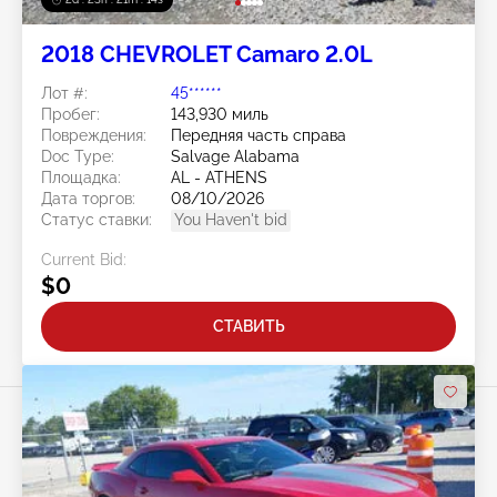
2018 CHEVROLET Camaro 2.0L
Лот #:
45******
Пробег:
143,930 миль
Повреждения:
Передняя часть справа
Doc Type:
Salvage Alabama
Площадка:
AL - ATHENS
Дата торгов:
08/10/2026
Статус ставки:
You Haven't bid
Current Bid:
$0
СТАВИТЬ