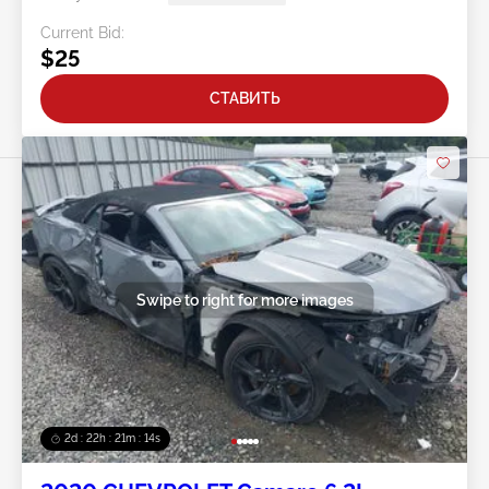
Current Bid:
$25
СТАВИТЬ
Swipe to right for more images
2d : 22h : 21m : 11s