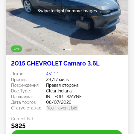
Swipe to right for more images
Live
2015 CHEVROLET Camaro 3.6L
Лот #:
45******
Пробег:
39,717 миль
Повреждения:
Правая сторона
Doc Type:
Clear Indiana
Площадка:
IN - FORT WAYNE
Дата торгов:
08/07/2026
Статус ставки:
You Haven't bid
Current Bid:
$825