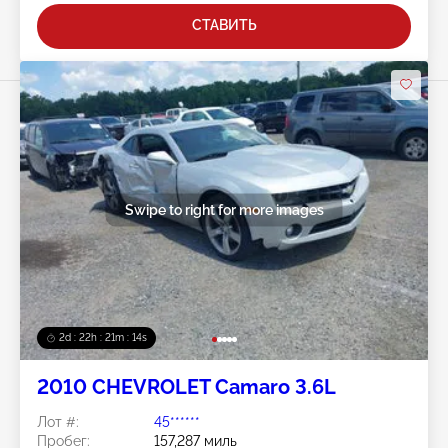
СТАВИТЬ
Swipe to right for more images
2d : 22h : 21m : 11s
2010 CHEVROLET Camaro 3.6L
Лот #:
45******
Пробег:
157,287 миль