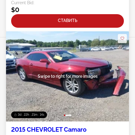
Current Bid:
$0
СТАВИТЬ
Swipe to right for more images
3d : 22h : 21m : 11s
2015 CHEVROLET Camaro