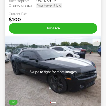
Дата торгов:
08/07/2026
Статус ставки:
You Haven't bid
Current Bid:
$100
Join Live
Swipe to right for more images
Live