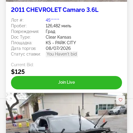
2011 CHEVROLET Camaro 3.6L
Лот #:
45******
Пробег:
126,482 миль
Повреждения:
Град
Doc Type:
Clear Kansas
Площадка:
KS - PARK CITY
Дата торгов:
08/07/2026
Статус ставки:
You Haven't bid
Current Bid:
$125
Join Live