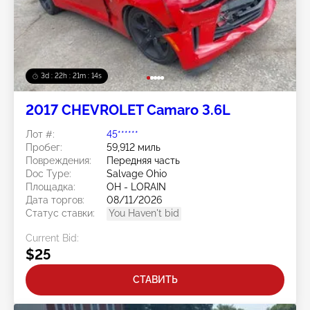
3d : 22h : 21m : 11s
2017 CHEVROLET Camaro 3.6L
Лот #:
45******
Пробег:
59,912 миль
Повреждения:
Передняя часть
Doc Type:
Salvage Ohio
Площадка:
OH - LORAIN
Дата торгов:
08/11/2026
Статус ставки:
You Haven't bid
Current Bid:
$25
СТАВИТЬ