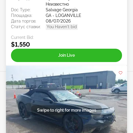
Неизвестно
Doc Type:
Salvage Georgia
Площадка:
GA - LOGANVILLE
Дата торгов:
08/07/2026
Статус ставки:
You Haven't bid
Current Bid:
$1,550
Join Live
Swipe to right for more images