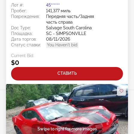
Лот #:
45******
Пробег:
141,377 миль
Повреждения:
Передняя часть/Задняя
часть справа
Doc Type:
Salvage South Carolina
Площадка:
SC - SIMPSONVILLE
Дата торгов:
08/11/2026
Статус ставки:
You Haven't bid
Current Bid:
$0
СТАВИТЬ
Swipe to right for more images