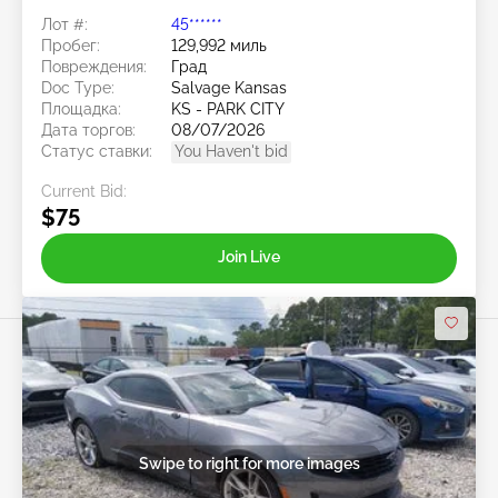
Лот #:
45******
Пробег:
129,992 миль
Повреждения:
Град
Doc Type:
Salvage Kansas
Площадка:
KS - PARK CITY
Дата торгов:
08/07/2026
Статус ставки:
You Haven't bid
Current Bid:
$75
Join Live
Swipe to right for more images