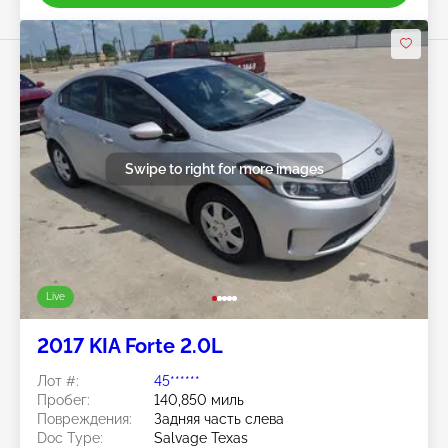
Swipe to right for more images
Live
2017 KIA Forte 2.0L
Лот #:
45******
Пробег:
140,850 миль
Повреждения:
Задняя часть слева
Doc Type:
Salvage Texas