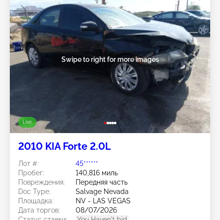
Swipe to right for more images
Live
2010 KIA Forte 2.0L
Лот #:
45******
Пробег:
140,816 миль
Повреждения:
Передняя часть
Doc Type:
Salvage Nevada
Площадка:
NV - LAS VEGAS
Дата торгов:
08/07/2026
Статус ставки:
You Haven't bid