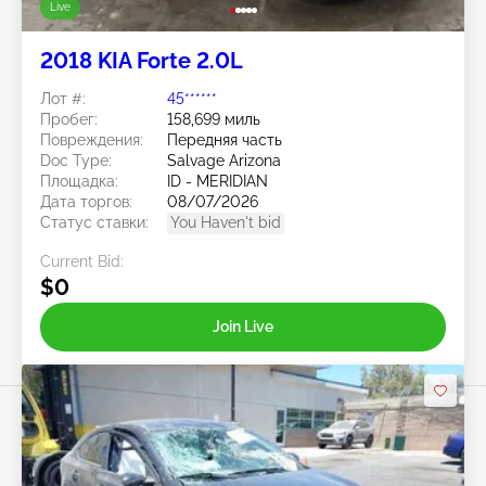
Live
2018 KIA Forte 2.0L
Лот #:
45******
Пробег:
158,699 миль
Повреждения:
Передняя часть
Doc Type:
Salvage Arizona
Площадка:
ID - MERIDIAN
Дата торгов:
08/07/2026
Статус ставки:
You Haven't bid
Current Bid:
$0
Join Live