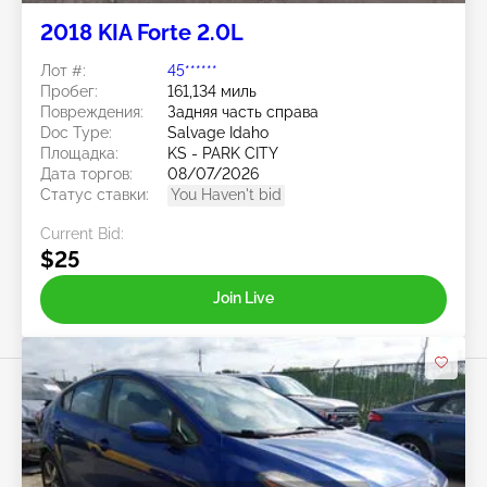
2018 KIA Forte 2.0L
Лот #:
45******
Пробег:
161,134 миль
Повреждения:
Задняя часть справа
Doc Type:
Salvage Idaho
Площадка:
KS - PARK CITY
Дата торгов:
08/07/2026
Статус ставки:
You Haven't bid
Current Bid:
$25
Join Live