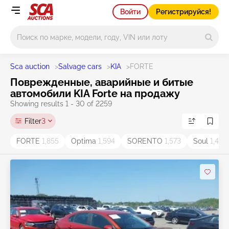
Войти
Регистрируйся!
Main search
Sca auction
>
Salvage cars
>
KIA
>
FORTE
Поврежденные, аварийные и битые
автомобили KIA Forte на продажу
Showing results 1 - 30 of 2259
Filter
3
FORTE
1,855
Optima
1,594
SORENTO
1,573
Soul
1,497