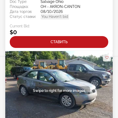
Doc Type:
Salvage Ohio
Площадка:
OH - AKRON-CANTON
Дата торгов:
08/10/2026
Статус ставки:
You Haven't bid
Current Bid:
$0
СТАВИТЬ
Swipe to right for more images