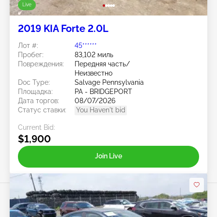
Live
2019 KIA Forte 2.0L
Лот #:
45******
Пробег:
83,102 миль
Повреждения:
Передняя часть/
Неизвестно
Doc Type:
Salvage Pennsylvania
Площадка:
PA - BRIDGEPORT
Дата торгов:
08/07/2026
Статус ставки:
You Haven't bid
Current Bid:
$1,900
Join Live