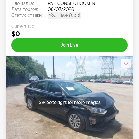
Площадка:
PA - CONSHOHOCKEN
Дата торгов:
08/07/2026
Статус ставки:
You Haven't bid
Current Bid:
$0
Join Live
Swipe to right for more images