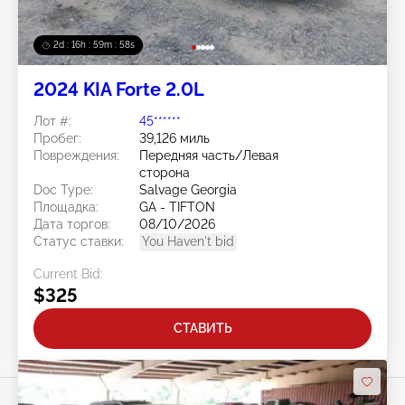
2d : 16h : 59m : 55s
2024 KIA Forte 2.0L
Лот #:
45******
Пробег:
39,126 миль
Повреждения:
Передняя часть/Левая
сторона
Doc Type:
Salvage Georgia
Площадка:
GA - TIFTON
Дата торгов:
08/10/2026
Статус ставки:
You Haven't bid
Current Bid:
$325
СТАВИТЬ