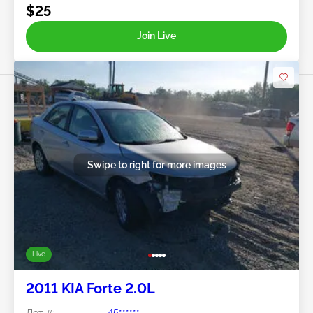
$25
Join Live
Swipe to right for more images
Live
2011 KIA Forte 2.0L
Лот #:
45******