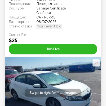
Повреждения:
Передняя часть
Doc Type:
Salvage Certificate
California
Площадка:
CA - PERRIS
Дата торгов:
08/07/2026
Статус ставки:
You Haven't bid
Current Bid:
$25
Join Live
Swipe to right for more images