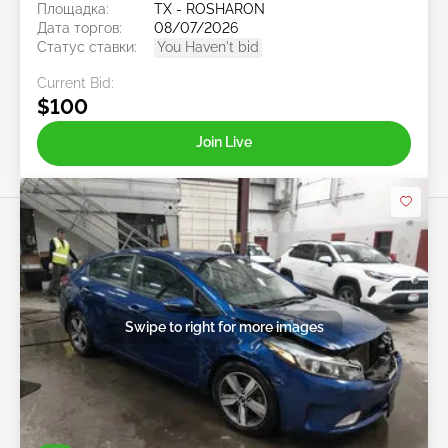
Площадка:
TX - ROSHARON
Дата торгов:
08/07/2026
Статус ставки:
You Haven't bid
Current Bid:
$100
Join Live
Swipe to right for more images