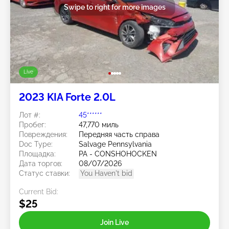
Swipe to right for more images
Live
2023 KIA Forte 2.0L
Лот #:
45******
Пробег:
47,770 миль
Повреждения:
Передняя часть справа
Doc Type:
Salvage Pennsylvania
Площадка:
PA - CONSHOHOCKEN
Дата торгов:
08/07/2026
Статус ставки:
You Haven't bid
Current Bid:
$25
Join Live