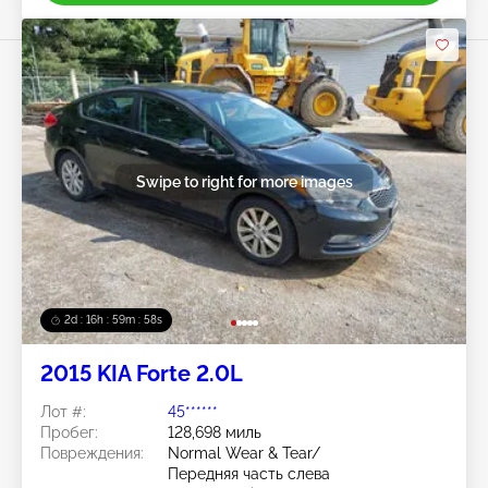
Swipe to right for more images
2d : 16h : 59m : 55s
2015 KIA Forte 2.0L
Лот #:
45******
Пробег:
128,698 миль
Повреждения:
Normal Wear & Tear/
Передняя часть слева