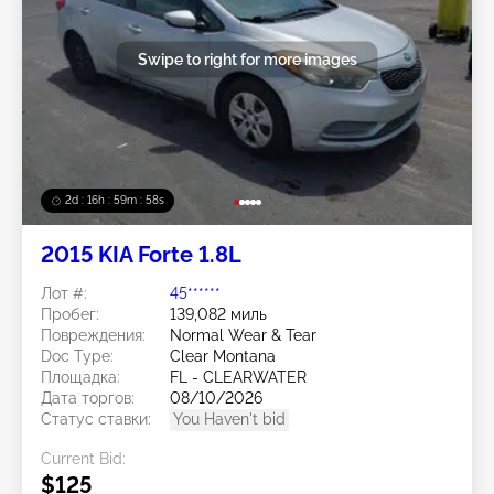
Swipe to right for more images
2d : 16h : 59m : 55s
2015 KIA Forte 1.8L
Лот #:
45******
Пробег:
139,082 миль
Повреждения:
Normal Wear & Tear
Doc Type:
Clear Montana
Площадка:
FL - CLEARWATER
Дата торгов:
08/10/2026
Статус ставки:
You Haven't bid
Current Bid:
$125