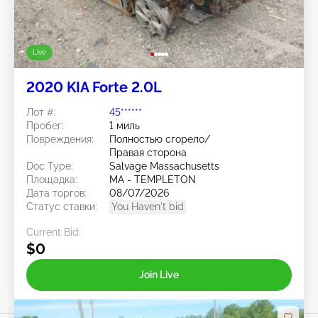
Live
2020 KIA Forte 2.0L
Лот #:
45******
Пробег:
1 миль
Повреждения:
Полностью сгорело/
Правая сторона
Doc Type:
Salvage Massachusetts
Площадка:
MA - TEMPLETON
Дата торгов:
08/07/2026
Статус ставки:
You Haven't bid
Current Bid:
$0
Join Live