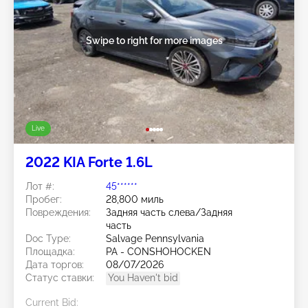
Swipe to right for more images
Live
2022 KIA Forte 1.6L
Лот #:
45******
Пробег:
28,800 миль
Повреждения:
Задняя часть слева/Задняя
часть
Doc Type:
Salvage Pennsylvania
Площадка:
PA - CONSHOHOCKEN
Дата торгов:
08/07/2026
Статус ставки:
You Haven't bid
Current Bid: