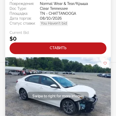
Повреждения:
Normal Wear & Tear/Крыша
Doc Type:
Clear Tennessee
Площадка:
TN - CHATTANOOGA
Дата торгов:
08/10/2026
Статус ставки:
You Haven't bid
Current Bid:
$0
СТАВИТЬ
Swipe to right for more images