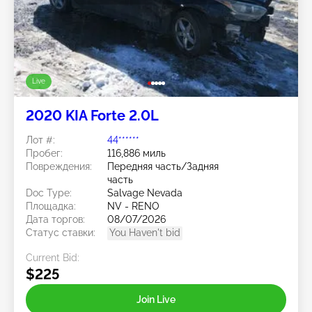
Live
2020 KIA Forte 2.0L
Лот #:
44******
Пробег:
116,886 миль
Повреждения:
Передняя часть/Задняя
часть
Doc Type:
Salvage Nevada
Площадка:
NV - RENO
Дата торгов:
08/07/2026
Статус ставки:
You Haven't bid
Current Bid:
$225
Join Live