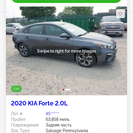
Swipe to right for more images
Live
2020 KIA Forte 2.0L
Лот #:
45******
Пробег:
63,858 миль
Повреждения:
Задняя часть
Doc Type:
Salvage Pennsylvania