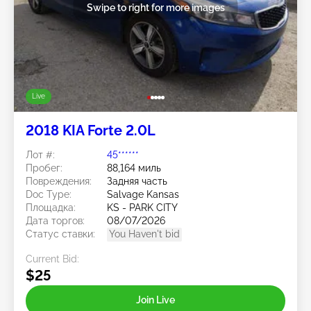
Swipe to right for more images
Live
2018 KIA Forte 2.0L
Лот #:
45******
Пробег:
88,164 миль
Повреждения:
Задняя часть
Doc Type:
Salvage Kansas
Площадка:
KS - PARK CITY
Дата торгов:
08/07/2026
Статус ставки:
You Haven't bid
Current Bid:
$25
Join Live