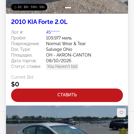
2d : 16h : 59m : 55s
2010 KIA Forte 2.0L
Лот #:
45******
Пробег:
109,977 миль
Повреждения:
Normal Wear & Tear
Doc Type:
Salvage Ohio
Площадка:
OH - AKRON-CANTON
Дата торгов:
08/10/2026
Статус ставки:
You Haven't bid
Current Bid:
$0
СТАВИТЬ