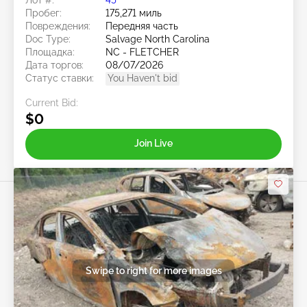
Пробег:
175,271 миль
Повреждения:
Передняя часть
Doc Type:
Salvage North Carolina
Площадка:
NC - FLETCHER
Дата торгов:
08/07/2026
Статус ставки:
You Haven't bid
Current Bid:
$0
Join Live
Swipe to right for more images