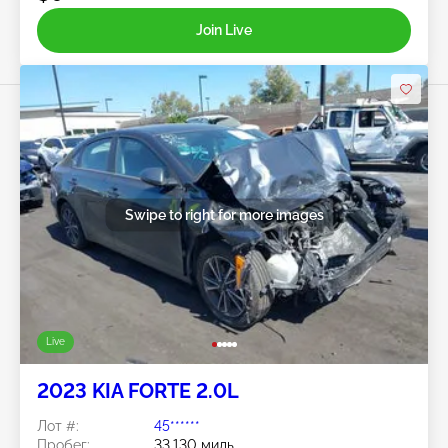
Join Live
Swipe to right for more images
Live
2023 KIA FORTE 2.0L
Лот #:
45******
Пробег:
33,130 миль