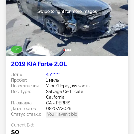
Swipe to right for more images
Live
2019 KIA Forte 2.0L
Лот #:
45******
Пробег:
1 миль
Повреждения:
Угон/Передняя часть
Doc Type:
Salvage Certificate
California
Площадка:
CA - PERRIS
Дата торгов:
08/07/2026
Статус ставки:
You Haven't bid
Current Bid:
$0