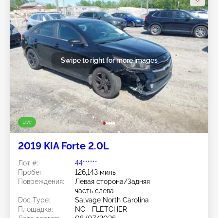
Swipe to right for more images
Live
2019 KIA Forte 2.0L
Лот #:
44******
Пробег:
126,143 миль
Повреждения:
Левая сторона/Задняя
часть слева
Doc Type:
Salvage North Carolina
Площадка:
NC - FLETCHER