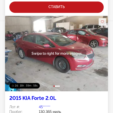
СТАВИТЬ
Swipe to right for more images
2d : 16h : 59m : 55s
2015 KIA Forte 2.0L
Лот #:
45******
Пробег:
130,365 миль