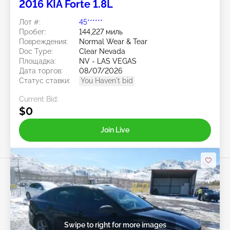
2016 KIA Forte 1.8L
Лот #:
45******
Пробег:
144,227 миль
Повреждения:
Normal Wear & Tear
Doc Type:
Clear Nevada
Площадка:
NV - LAS VEGAS
Дата торгов:
08/07/2026
Статус ставки:
You Haven't bid
Current Bid:
$0
Join Live
Swipe to right for more images