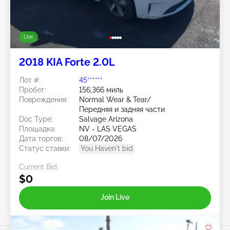
Live
2018 KIA Forte 2.0L
Лот #:
45******
Пробег:
156,366 миль
Повреждения:
Normal Wear & Tear/
Передняя и задняя части
Doc Type:
Salvage Arizona
Площадка:
NV - LAS VEGAS
Дата торгов:
08/07/2026
Статус ставки:
You Haven't bid
Current Bid:
$0
Join Live