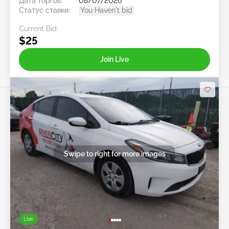
Дата торгов:
08/07/2026
Статус ставки:
You Haven't bid
Current Bid:
$25
Join Live
Swipe to right for more images
Live