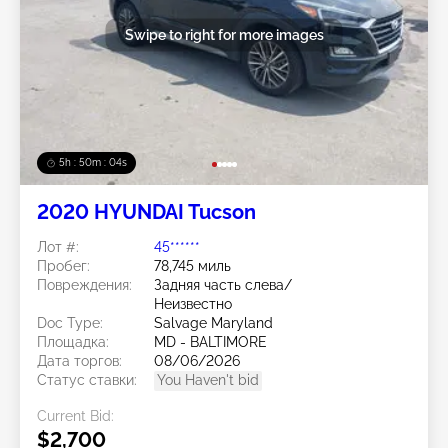
Swipe to right for more images
5h : 50m : 01s
2020 HYUNDAI Tucson
Лот #:
45******
Пробег:
78,745 миль
Повреждения:
Задняя часть слева/
Неизвестно
Doc Type:
Salvage Maryland
Площадка:
MD - BALTIMORE
Дата торгов:
08/06/2026
Статус ставки:
You Haven't bid
Current Bid:
$2,700