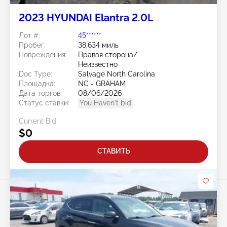
2023 HYUNDAI Elantra 2.0L
Лот #:
45******
Пробег:
38,634 миль
Повреждения:
Правая сторона/
Неизвестно
Doc Type:
Salvage North Carolina
Площадка:
NC - GRAHAM
Дата торгов:
08/06/2026
Статус ставки:
You Haven't bid
Current Bid:
$0
СТАВИТЬ