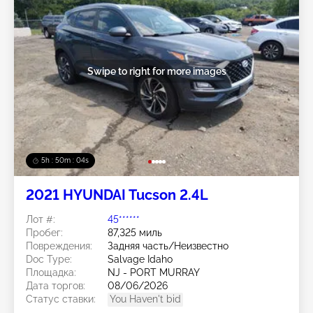
Swipe to right for more images
5h : 50m : 01s
2021 HYUNDAI Tucson 2.4L
Лот #:
45******
Пробег:
87,325 миль
Повреждения:
Задняя часть/Неизвестно
Doc Type:
Salvage Idaho
Площадка:
NJ - PORT MURRAY
Дата торгов:
08/06/2026
Статус ставки:
You Haven't bid