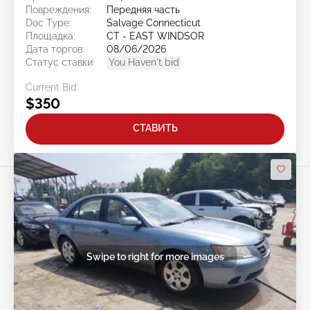
Повреждения:
Передняя часть
Doc Type:
Salvage Connecticut
Площадка:
CT - EAST WINDSOR
Дата торгов:
08/06/2026
Статус ставки:
You Haven't bid
Current Bid:
$350
СТАВИТЬ
Swipe to right for more images