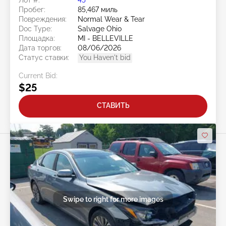
Пробег:
85,467 миль
Повреждения:
Normal Wear & Tear
Doc Type:
Salvage Ohio
Площадка:
MI - BELLEVILLE
Дата торгов:
08/06/2026
Статус ставки:
You Haven't bid
Current Bid:
$25
СТАВИТЬ
Swipe to right for more images