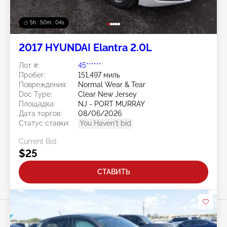
5h : 50m : 01s
2017 HYUNDAI Elantra 2.0L
Лот #:
45******
Пробег:
151,497 миль
Повреждения:
Normal Wear & Tear
Doc Type:
Clear New Jersey
Площадка:
NJ - PORT MURRAY
Дата торгов:
08/06/2026
Статус ставки:
You Haven't bid
Current Bid:
$25
СТАВИТЬ