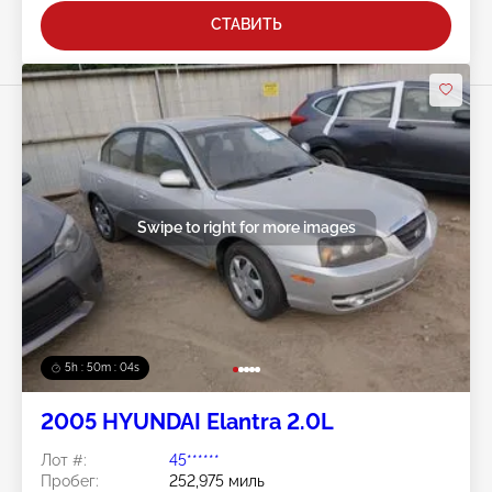
СТАВИТЬ
Swipe to right for more images
5h : 50m : 01s
2005 HYUNDAI Elantra 2.0L
Лот #:
45******
Пробег:
252,975 миль