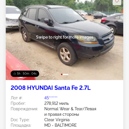
Swipe to right for more images
5h : 50m : 01s
2008 HYUNDAI Santa Fe 2.7L
Лот #:
45******
Пробег:
278,912 миль
Повреждения:
Normal Wear & Tear/Левая
и правая стороны
Doc Type:
Clear Virginia
Площадка:
MD - BALTIMORE