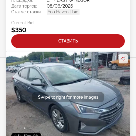
Площадка:
CT - EAST WINDSOR
Дата торгов:
08/06/2026
Статус ставки:
You Haven't bid
Current Bid:
$350
СТАВИТЬ
Swipe to right for more images
5h : 50m : 01s