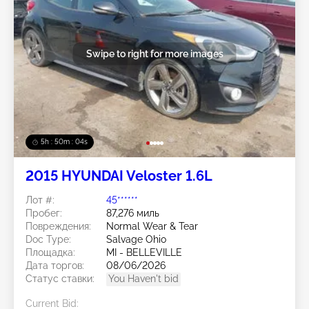
Swipe to right for more images
5h : 50m : 01s
2015 HYUNDAI Veloster 1.6L
Лот #:
45******
Пробег:
87,276 миль
Повреждения:
Normal Wear & Tear
Doc Type:
Salvage Ohio
Площадка:
MI - BELLEVILLE
Дата торгов:
08/06/2026
Статус ставки:
You Haven't bid
Current Bid: