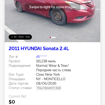
Swipe to right for more images
5h : 50m : 01s
2011 HYUNDAI Sonata 2.4L
Лот #:
45******
Пробег:
161,238 миль
Повреждения:
Normal Wear & Tear/
Передняя часть слева
Doc Type:
Clear New York
Площадка:
NY - MONTICELLO
Дата торгов:
08/06/2026
Статус ставки:
You Haven't bid
Current Bid:
$0