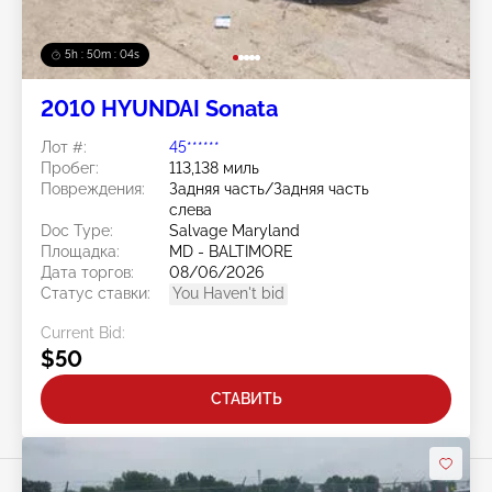
5h : 50m : 01s
2010 HYUNDAI Sonata
Лот #:
45******
Пробег:
113,138 миль
Повреждения:
Задняя часть/Задняя часть
слева
Doc Type:
Salvage Maryland
Площадка:
MD - BALTIMORE
Дата торгов:
08/06/2026
Статус ставки:
You Haven't bid
Current Bid:
$50
СТАВИТЬ