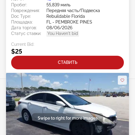
Пробег:
55,839 миль
Повреждения:
Передняя часть/Подвеска
Doc Type:
Rebuildable Florida
Площадка:
FL - PEMBROKE PINES
Дата торгов:
08/06/2026
Статус ставки:
You Haven't bid
Current Bid:
$25
СТАВИТЬ
Swipe to right for more images