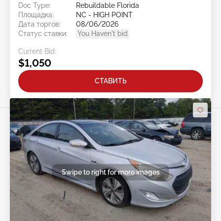
Doc Type:
Rebuildable Florida
Площадка:
NC - HIGH POINT
Дата торгов:
08/06/2026
Статус ставки:
You Haven't bid
Current Bid:
$1,050
СТАВИТЬ
Swipe to right for more images