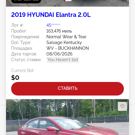
2019 HYUNDAI Elantra 2.0L
Лот #:
45******
Пробег:
163,476 миль
Повреждения:
Normal Wear & Tear
Doc Type:
Salvage Kentucky
Площадка:
WV - BUCKHANNON
Дата торгов:
08/06/2026
Статус ставки:
You Haven't bid
Current Bid:
$0
СТАВИТЬ