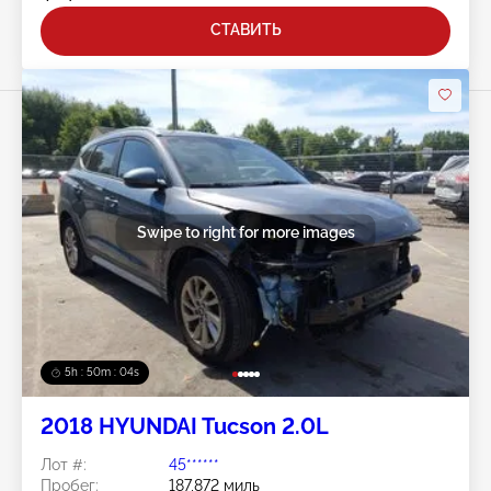
СТАВИТЬ
Swipe to right for more images
5h : 50m : 01s
2018 HYUNDAI Tucson 2.0L
Лот #:
45******
Пробег:
187,872 миль