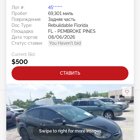
Лот #:
45******
Пробег:
69,301 миль
Повреждения:
Задняя часть
Doc Type:
Rebuildable Florida
Площадка:
FL - PEMBROKE PINES
Дата торгов:
08/06/2026
Статус ставки:
You Haven't bid
Current Bid:
$500
СТАВИТЬ
Swipe to right for more images