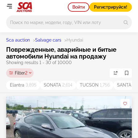
Войти
Регистрируйся!
Main search
Sca auction
>
Salvage cars
>
Hyundai
Поврежденные, аварийные и битые
автомобили Hyundai на продажу
Showing results 1 - 30 of 10000
Filter
2
Elantra
3,895
SONATA
2,614
TUCSON
1,756
SANTA F