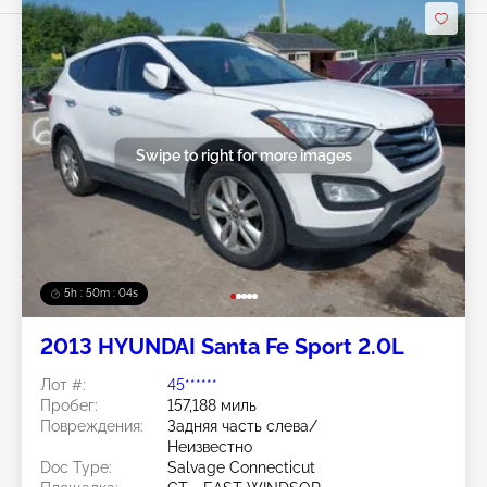
Swipe to right for more images
5h : 50m : 01s
2013 HYUNDAI Santa Fe Sport 2.0L
Лот #:
45******
Пробег:
157,188 миль
Повреждения:
Задняя часть слева/
Неизвестно
Doc Type:
Salvage Connecticut