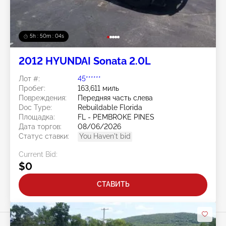
5h : 50m : 01s
2012 HYUNDAI Sonata 2.0L
Лот #:
45******
Пробег:
163,611 миль
Повреждения:
Передняя часть слева
Doc Type:
Rebuildable Florida
Площадка:
FL - PEMBROKE PINES
Дата торгов:
08/06/2026
Статус ставки:
You Haven't bid
Current Bid:
$0
СТАВИТЬ