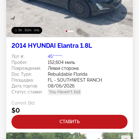
5h : 50m : 01s
2014 HYUNDAI Elantra 1.8L
Лот #:
45******
Пробег:
152,604 миль
Повреждения:
Левая сторона
Doc Type:
Rebuildable Florida
Площадка:
FL - SOUTHWEST RANCH
Дата торгов:
08/06/2026
Статус ставки:
You Haven't bid
Current Bid:
$0
СТАВИТЬ