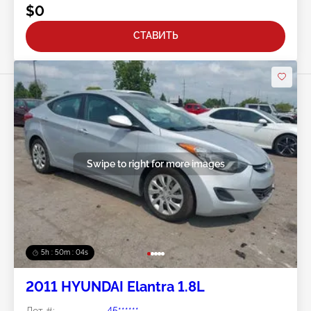
$0
СТАВИТЬ
Swipe to right for more images
5h : 50m : 01s
2011 HYUNDAI Elantra 1.8L
Лот #:
45******