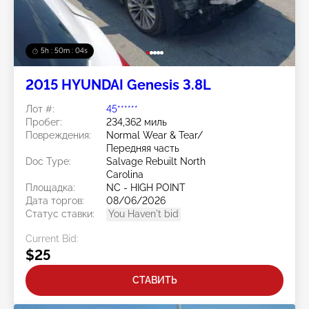
5h : 50m : 01s
2015 HYUNDAI Genesis 3.8L
Лот #:
45******
Пробег:
234,362 миль
Повреждения:
Normal Wear & Tear/
Передняя часть
Doc Type:
Salvage Rebuilt North
Carolina
Площадка:
NC - HIGH POINT
Дата торгов:
08/06/2026
Статус ставки:
You Haven't bid
Current Bid:
$25
СТАВИТЬ