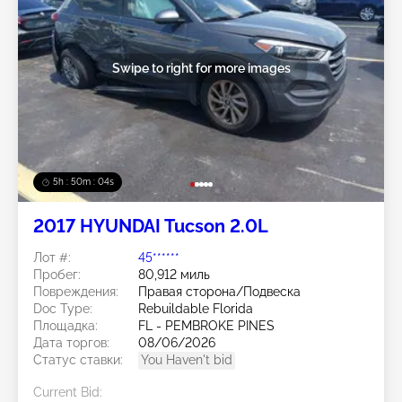
Swipe to right for more images
5h : 50m : 01s
2017 HYUNDAI Tucson 2.0L
Лот #:
45******
Пробег:
80,912 миль
Повреждения:
Правая сторона/Подвеска
Doc Type:
Rebuildable Florida
Площадка:
FL - PEMBROKE PINES
Дата торгов:
08/06/2026
Статус ставки:
You Haven't bid
Current Bid: