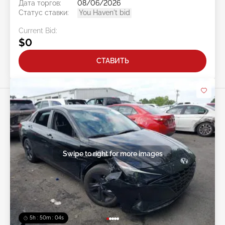
Дата торгов:
08/06/2026
Статус ставки:
You Haven't bid
Current Bid:
$0
СТАВИТЬ
Swipe to right for more images
5h : 50m : 01s