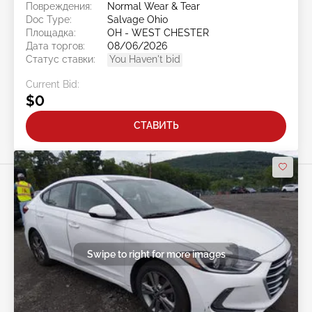
Повреждения:
Normal Wear & Tear
Doc Type:
Salvage Ohio
Площадка:
OH - WEST CHESTER
Дата торгов:
08/06/2026
Статус ставки:
You Haven't bid
Current Bid:
$0
СТАВИТЬ
Swipe to right for more images