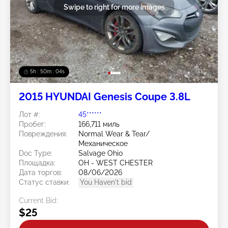
Swipe to right for more images
5h : 50m : 01s
2015 HYUNDAI Genesis Coupe 3.8L
Лот #:
45******
Пробег:
166,711 миль
Повреждения:
Normal Wear & Tear/
Механическое
Doc Type:
Salvage Ohio
Площадка:
OH - WEST CHESTER
Дата торгов:
08/06/2026
Статус ставки:
You Haven't bid
Current Bid:
$25