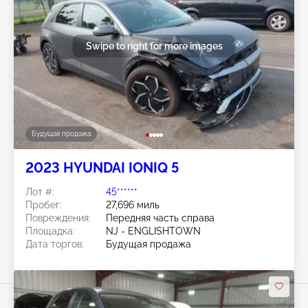
Swipe to right for more images
Будущая продажа
2023 HYUNDAI IONIQ 5
Лот #:
45******
Пробег:
27,696 миль
Повреждения:
Передняя часть справа
Площадка:
NJ - ENGLISHTOWN
Дата торгов:
Будущая продажа