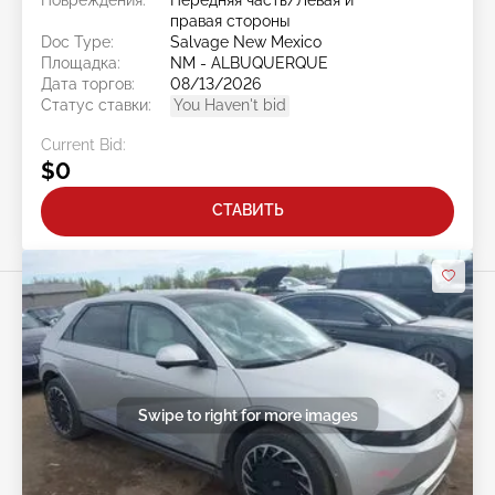
правая стороны
Doc Type:
Salvage New Mexico
Площадка:
NM - ALBUQUERQUE
Дата торгов:
08/13/2026
Статус ставки:
You Haven't bid
Current Bid:
$0
СТАВИТЬ
Swipe to right for more images