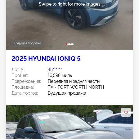
Swipe to right for more images
Будущая продажа
2025 HYUNDAI IONIQ 5
Лот #:
45******
Пробег:
16,598 миль
Повреждения:
Передняя и задняя части
Площадка:
TX - FORT WORTH NORTH
Дата торгов:
Будущая продажа