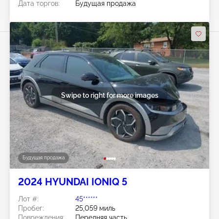
Дата торгов:
Будущая продажа
Swipe to right for more images
Будущая продажа
2024 HYUNDAI IONIQ 5
Лот #:
45******
Пробег:
25,059 миль
Повреждения:
Передняя часть