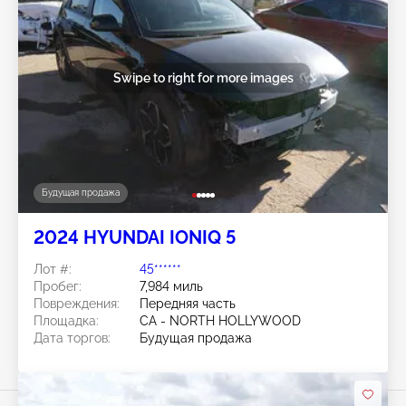
Swipe to right for more images
Будущая продажа
2024 HYUNDAI IONIQ 5
Лот #:
45******
Пробег:
7,984 миль
Повреждения:
Передняя часть
Площадка:
CA - NORTH HOLLYWOOD
Дата торгов:
Будущая продажа