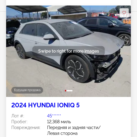
Swipe to right for more images
Будущая продажа
2024 HYUNDAI IONIQ 5
Лот #:
45******
Пробег:
12,368 миль
Повреждения:
Передняя и задняя части/
Левая сторона