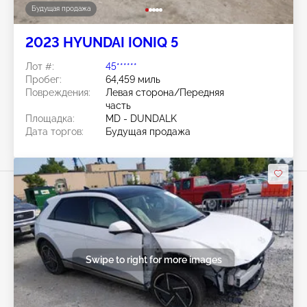
Будущая продажа
2023 HYUNDAI IONIQ 5
Лот #:
45******
Пробег:
64,459 миль
Повреждения:
Левая сторона/Передняя
часть
Площадка:
MD - DUNDALK
Дата торгов:
Будущая продажа
Swipe to right for more images