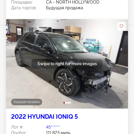
Площадка:
CA - NORTH HOLLYWOOD
Дата торгов:
Будущая продажа
Swipe to right for more images
Будущая продажа
2022 HYUNDAI IONIQ 5
Лот #:
45******
Пробег:
111,823 миль