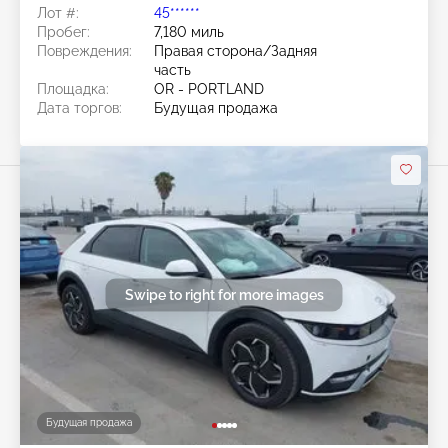
Лот #:
45******
Пробег:
7,180 миль
Повреждения:
Правая сторона/Задняя
часть
Площадка:
OR - PORTLAND
Дата торгов:
Будущая продажа
Swipe to right for more images
Будущая продажа