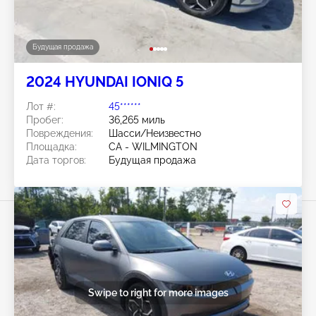
Будущая продажа
2024 HYUNDAI IONIQ 5
Лот #:
45******
Пробег:
36,265 миль
Повреждения:
Шасси/Неизвестно
Площадка:
CA - WILMINGTON
Дата торгов:
Будущая продажа
Swipe to right for more images