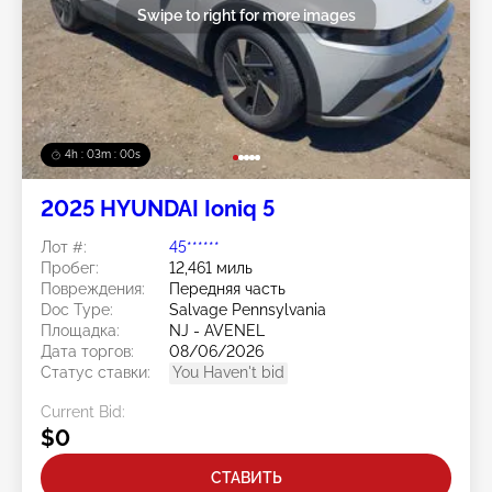
Swipe to right for more images
4h : 02m : 57s
2025 HYUNDAI Ioniq 5
Лот #:
45******
Пробег:
12,461 миль
Повреждения:
Передняя часть
Doc Type:
Salvage Pennsylvania
Площадка:
NJ - AVENEL
Дата торгов:
08/06/2026
Статус ставки:
You Haven't bid
Current Bid:
$0
СТАВИТЬ