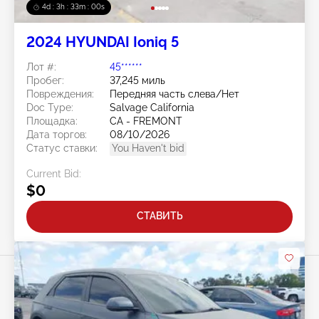
4d : 3h : 32m : 57s
2024 HYUNDAI Ioniq 5
Лот #:
45******
Пробег:
37,245 миль
Повреждения:
Передняя часть слева/Нет
Doc Type:
Salvage California
Площадка:
CA - FREMONT
Дата торгов:
08/10/2026
Статус ставки:
You Haven't bid
Current Bid:
$0
СТАВИТЬ