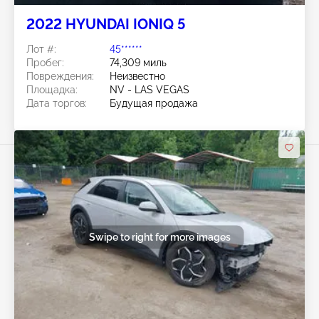
2022 HYUNDAI IONIQ 5
Лот #:
45******
Пробег:
74,309 миль
Повреждения:
Неизвестно
Площадка:
NV - LAS VEGAS
Дата торгов:
Будущая продажа
Swipe to right for more images