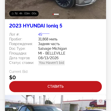
7d : 4h : 02m : 57s
2023 HYUNDAI Ioniq 5
Лот #:
45******
Пробег:
31,868 миль
Повреждения:
Задняя часть
Doc Type:
Salvage Michigan
Площадка:
MI - BELLEVILLE
Дата торгов:
08/13/2026
Статус ставки:
You Haven't bid
Current Bid:
$0
СТАВИТЬ