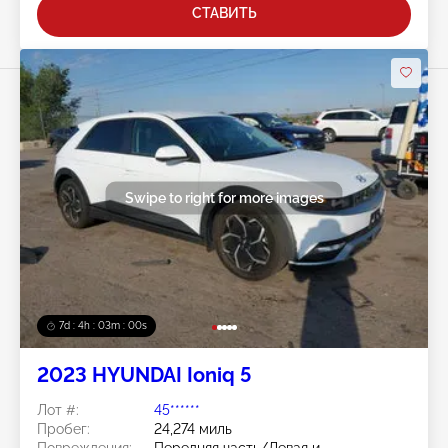
СТАВИТЬ
Swipe to right for more images
7d : 4h : 02m : 57s
2023 HYUNDAI Ioniq 5
Лот #:
45******
Пробег:
24,274 миль
Повреждения:
Передняя часть/Левая и