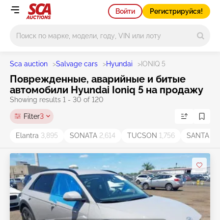
Войти
Регистрируйся!
Main search
Sca auction
>
Salvage cars
>
Hyundai
>
IONIQ 5
Поврежденные, аварийные и битые
автомобили Hyundai Ioniq 5 на продажу
Showing results 1 - 30 of 120
Filter
3
Elantra
3,895
SONATA
2,614
TUCSON
1,756
SANTA F