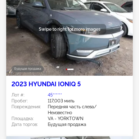
Swipe to right for more images
Будущая продажа
2023 HYUNDAI IONIQ 5
Лот #:
45******
Пробег:
117,003 миль
Повреждения:
Передняя часть слева/
Неизвестно
Площадка:
VA - YORKTOWN
Дата торгов:
Будущая продажа