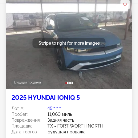
Swipe to right for more images
Будущая продажа
2025 HYUNDAI IONIQ 5
Лот #:
45******
Пробег:
11,060 миль
Повреждения:
Задняя часть
Площадка:
TX - FORT WORTH NORTH
Дата торгов:
Будущая продажа