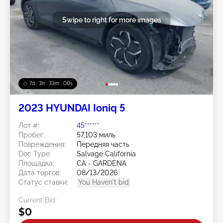
Swipe to right for more images
7d : 3h : 32m : 57s
2023 HYUNDAI Ioniq 5
Лот #:
45******
Пробег:
57,103 миль
Повреждения:
Передняя часть
Doc Type:
Salvage California
Площадка:
CA - GARDENA
Дата торгов:
08/13/2026
Статус ставки:
You Haven't bid
Current Bid:
$0