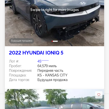
Swipe to right for more images
Будущая продажа
2022 HYUNDAI IONIQ 5
Лот #:
45******
Пробег:
64,579 миль
Повреждения:
Передняя часть
Площадка:
KS - KANSAS CITY
Дата торгов:
Будущая продажа