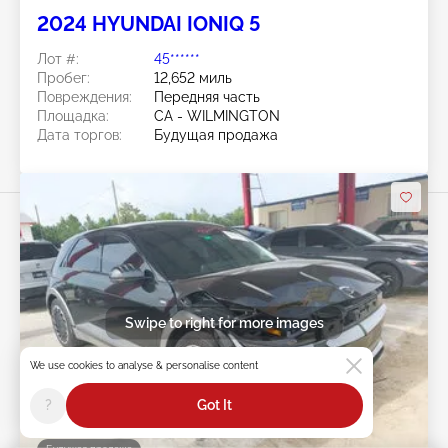
2024 HYUNDAI IONIQ 5
Лот #:
45******
Пробег:
12,652 миль
Повреждения:
Передняя часть
Площадка:
CA - WILMINGTON
Дата торгов:
Будущая продажа
Swipe to right for more images
We use cookies to analyse & personalise content
?
Got It