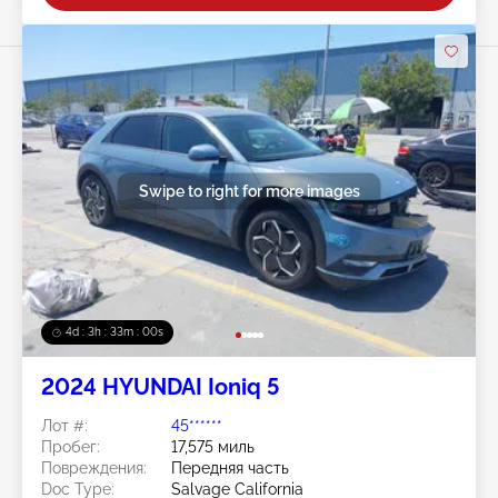
Swipe to right for more images
4d : 3h : 32m : 57s
2024 HYUNDAI Ioniq 5
Лот #:
45******
Пробег:
17,575 миль
Повреждения:
Передняя часть
Doc Type:
Salvage California