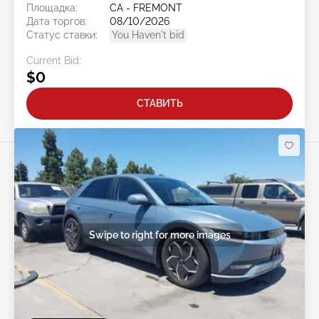
Площадка:
CA - FREMONT
Дата торгов:
08/10/2026
Статус ставки:
You Haven't bid
Current Bid:
$0
СТАВИТЬ
Swipe to right for more images