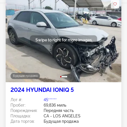
Swipe to right for more images
Будущая продажа
2024 HYUNDAI IONIQ 5
Лот #:
45******
Пробег:
69,836 миль
Повреждения:
Передняя часть
Площадка:
CA - LOS ANGELES
Дата торгов:
Будущая продажа