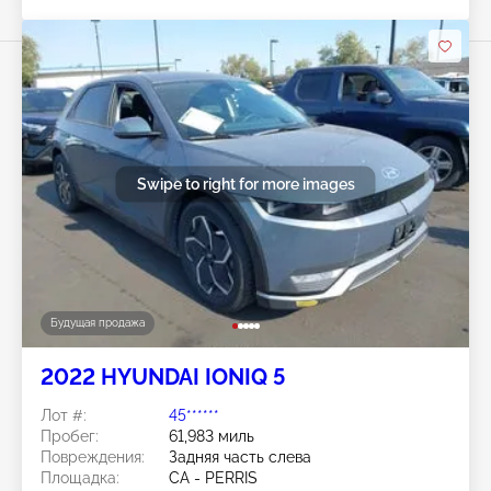
Swipe to right for more images
Будущая продажа
2022 HYUNDAI IONIQ 5
Лот #:
45******
Пробег:
61,983 миль
Повреждения:
Задняя часть слева
Площадка:
CA - PERRIS