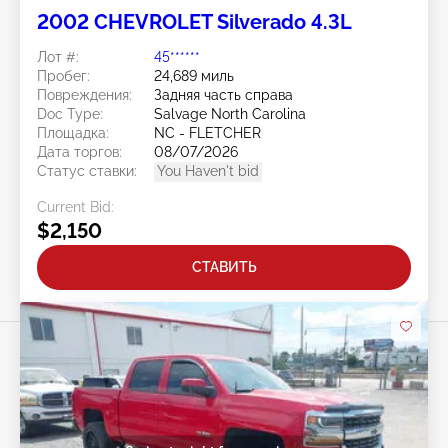
2002 CHEVROLET Silverado 4.3L
Лот #:
45******
Пробег:
24,689 миль
Повреждения:
Задняя часть справа
Doc Type:
Salvage North Carolina
Площадка:
NC - FLETCHER
Дата торгов:
08/07/2026
Статус ставки:
You Haven't bid
Current Bid:
$2,150
СТАВИТЬ