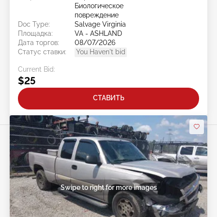
Биологическое
повреждение
Doc Type:
Salvage Virginia
Площадка:
VA - ASHLAND
Дата торгов:
08/07/2026
Статус ставки:
You Haven't bid
Current Bid:
$25
СТАВИТЬ
Swipe to right for more images