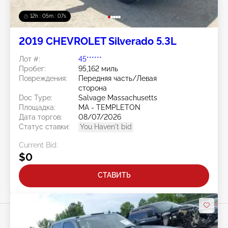
12h : 05m : 05s
2019 CHEVROLET Silverado 5.3L
Лот #:
45******
Пробег:
95,162 миль
Повреждения:
Передняя часть/Левая
сторона
Doc Type:
Salvage Massachusetts
Площадка:
MA - TEMPLETON
Дата торгов:
08/07/2026
Статус ставки:
You Haven't bid
Current Bid:
$0
СТАВИТЬ