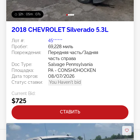
12h : 05m : 05s
2018 CHEVROLET Silverado 5.3L
Лот #:
45******
Пробег:
69,228 миль
Повреждения:
Передняя часть/Задняя
часть справа
Doc Type:
Salvage Pennsylvania
Площадка:
PA - CONSHOHOCKEN
Дата торгов:
08/07/2026
Статус ставки:
You Haven't bid
Current Bid:
$725
СТАВИТЬ