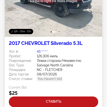
Swipe to right for more images
12h : 05m : 05s
2017 CHEVROLET Silverado 5.3L
Лот #:
45******
Пробег:
126,306 миль
Повреждения:
Левая сторона/Неизвестно
Doc Type:
Salvage North Carolina
Площадка:
NC - FLETCHER
Дата торгов:
08/07/2026
Статус ставки:
You Haven't bid
Current Bid:
$25
СТАВИТЬ