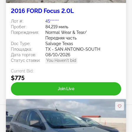
2016 FORD Focus 2.0L
Лот #:
45******
Пробег:
84,219 миль
Повреждения:
Normal Wear & Tear/
Передняя часть
Doc Type:
Salvage Texas
Площадка:
TX - SAN ANTONIO-SOUTH
Дата торгов:
08/10/2026
Статус ставки:
You Haven't bid
Current Bid:
$775
Join Live