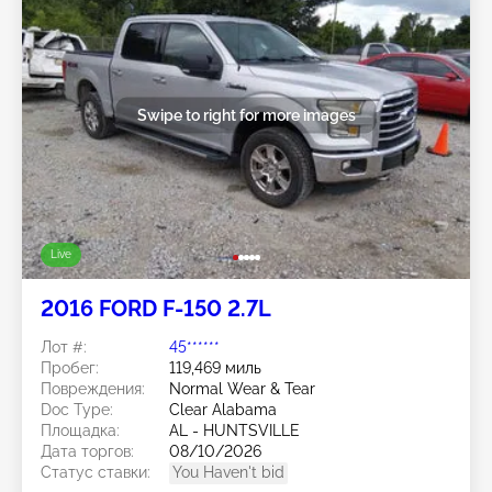
Swipe to right for more images
Live
2016 FORD F-150 2.7L
Лот #:
45******
Пробег:
119,469 миль
Повреждения:
Normal Wear & Tear
Doc Type:
Clear Alabama
Площадка:
AL - HUNTSVILLE
Дата торгов:
08/10/2026
Статус ставки:
You Haven't bid