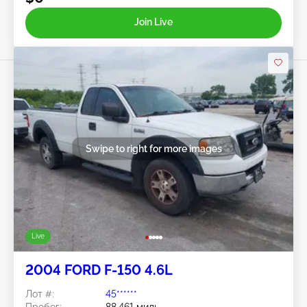
Join Live
Swipe to right for more images
Live
2004 FORD F-150 4.6L
Лот #:
45******
Пробег:
88,461 миль