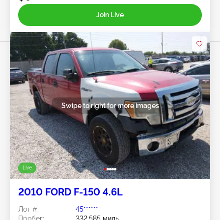
Join Live
Swipe to right for more images
Live
2010 FORD F-150 4.6L
Лот #:
45******
Пробег:
332,585 миль