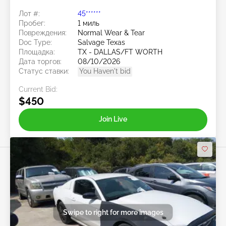
Лот #:
45******
Пробег:
1 миль
Повреждения:
Normal Wear & Tear
Doc Type:
Salvage Texas
Площадка:
TX - DALLAS/FT WORTH
Дата торгов:
08/10/2026
Статус ставки:
You Haven't bid
Current Bid:
$450
Join Live
Swipe to right for more images