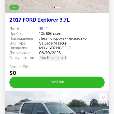
Live
2017 FORD Explorer 3.7L
Лот #:
45******
Пробег:
105,986 миль
Повреждения:
Левая сторона/Неизвестно
Doc Type:
Salvage Missouri
Площадка:
MO - SPRINGFIELD
Дата торгов:
08/10/2026
Статус ставки:
You Haven't bid
Current Bid:
$0
Join Live