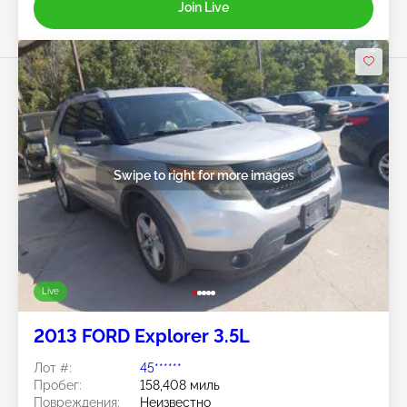
Join Live
Swipe to right for more images
Live
2013 FORD Explorer 3.5L
Лот #:
45******
Пробег:
158,408 миль
Повреждения:
Неизвестно