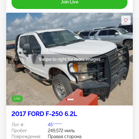
Join Live
Swipe to right for more images
Live
2017 FORD F-250 6.2L
Лот #:
45******
Пробег:
249,572 миль
Повреждения:
Правая сторона