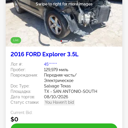
Swipe to right for more images
Live
2016 FORD Explorer 3.5L
Лот #:
45******
Пробег:
129,979 миль
Повреждения:
Передняя часть/
Электрическое
Doc Type:
Salvage Texas
Площадка:
TX - SAN ANTONIO-SOUTH
Дата торгов:
08/10/2026
Статус ставки:
You Haven't bid
Current Bid:
$0