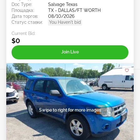
Doc Type:
Salvage Texas
Площадка:
TX - DALLAS/FT WORTH
Дата торгов:
08/10/2026
Статус ставки:
You Haven't bid
Current Bid:
$0
Join Live
Swipe to right for more images