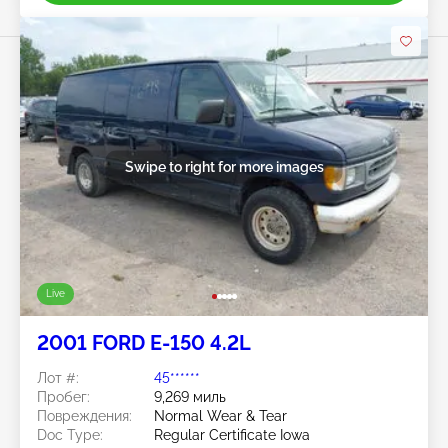
Swipe to right for more images
Live
2001 FORD E-150 4.2L
Лот #:
45******
Пробег:
9,269 миль
Повреждения:
Normal Wear & Tear
Doc Type:
Regular Certificate Iowa