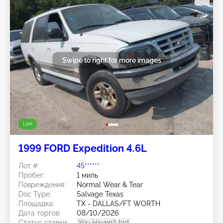
Swipe to right for more images
Live
1999 FORD Expedition 4.6L
Лот #:
45******
Пробег:
1 миль
Повреждения:
Normal Wear & Tear
Doc Type:
Salvage Texas
Площадка:
TX - DALLAS/FT WORTH
Дата торгов:
08/10/2026
Статус ставки:
You Haven't bid