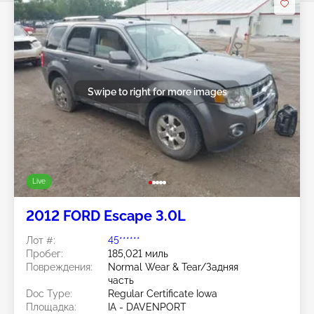
Swipe to right for more images
Live
2012 FORD Escape 3.0L
Лот #:
45******
Пробег:
185,021 миль
Повреждения:
Normal Wear & Tear/Задняя
часть
Doc Type:
Regular Certificate Iowa
Площадка:
IA - DAVENPORT