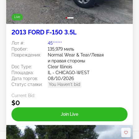
Live
2013 FORD F-150 3.5L
Лот #:
45******
Пробег:
135,979 миль
Повреждения:
Normal Wear & Tear/Левая
и правая стороны
Doc Type:
Clear Illinois
Площадка:
IL - CHICAGO-WEST
Дата торгов:
08/10/2026
Статус ставки:
You Haven't bid
Current Bid:
$0
Join Live