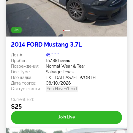
Live
2014 FORD Mustang 3.7L
Лот #:
45******
Пробег:
157,881 миль
Повреждения:
Normal Wear & Tear
Doc Type:
Salvage Texas
Площадка:
TX - DALLAS/FT WORTH
Дата торгов:
08/10/2026
Статус ставки:
You Haven't bid
Current Bid:
$25
Join Live