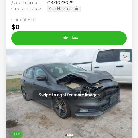
Дата торгов:
08/10/2026
Статус ставки:
You Haven't bid
Current Bid:
$0
Join Live
Swipe to right for more images
Live