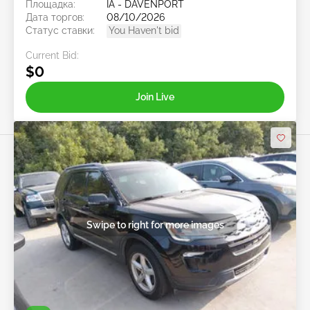
Площадка:
IA - DAVENPORT
Дата торгов:
08/10/2026
Статус ставки:
You Haven't bid
Current Bid:
$0
Join Live
Swipe to right for more images