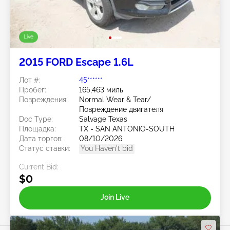
Live
2015 FORD Escape 1.6L
Лот #:
45******
Пробег:
165,463 миль
Повреждения:
Normal Wear & Tear/
Повреждение двигателя
Doc Type:
Salvage Texas
Площадка:
TX - SAN ANTONIO-SOUTH
Дата торгов:
08/10/2026
Статус ставки:
You Haven't bid
Current Bid:
$0
Join Live