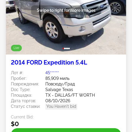
Swipe to right for more images
Live
2014 FORD Expedition 5.4L
Лот #:
45******
Пробег:
85,909 миль
Повреждения:
Повсюду/Град
Doc Type:
Salvage Texas
Площадка:
TX - DALLAS/FT WORTH
Дата торгов:
08/10/2026
Статус ставки:
You Haven't bid
Current Bid:
$0