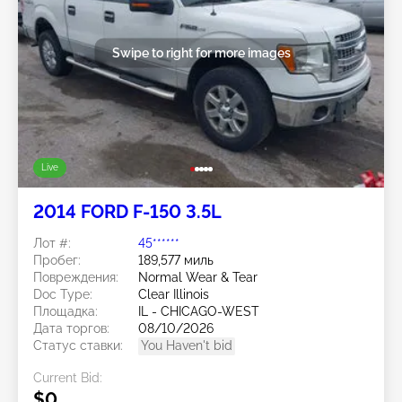
Swipe to right for more images
Live
2014 FORD F-150 3.5L
Лот #:
45******
Пробег:
189,577 миль
Повреждения:
Normal Wear & Tear
Doc Type:
Clear Illinois
Площадка:
IL - CHICAGO-WEST
Дата торгов:
08/10/2026
Статус ставки:
You Haven't bid
Current Bid:
$0