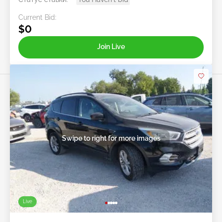
Current Bid:
$0
Join Live
Swipe to right for more images
Live