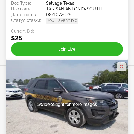
Doc Type:
Salvage Texas
Площадка:
TX - SAN ANTONIO-SOUTH
Дата торгов:
08/10/2026
Статус ставки:
You Haven't bid
Current Bid:
$25
Join Live
Swipe to right for more images