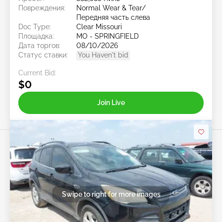
Повреждения:
Normal Wear & Tear/
Передняя часть слева
Doc Type:
Clear Missouri
Площадка:
MO - SPRINGFIELD
Дата торгов:
08/10/2026
Статус ставки:
You Haven't bid
Current Bid:
$0
Join Live
Swipe to right for more images