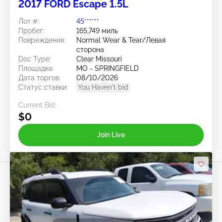
2017 FORD Escape 1.5L
Лот #:
45******
Пробег:
165,749 миль
Повреждения:
Normal Wear & Tear/Левая
сторона
Doc Type:
Clear Missouri
Площадка:
MO - SPRINGFIELD
Дата торгов:
08/10/2026
Статус ставки:
You Haven't bid
Current Bid:
$0
Join Live