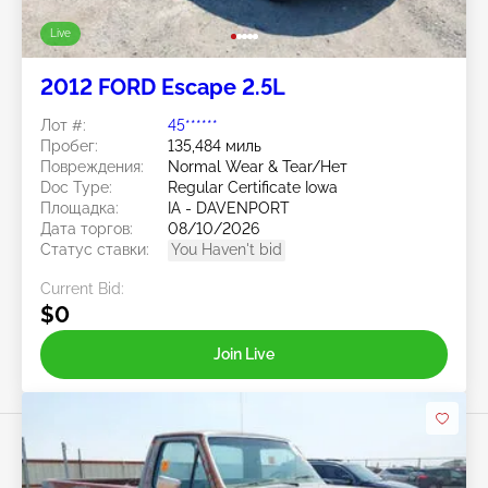
Live
2012 FORD Escape 2.5L
Лот #:
45******
Пробег:
135,484 миль
Повреждения:
Normal Wear & Tear/Нет
Doc Type:
Regular Certificate Iowa
Площадка:
IA - DAVENPORT
Дата торгов:
08/10/2026
Статус ставки:
You Haven't bid
Current Bid:
$0
Join Live