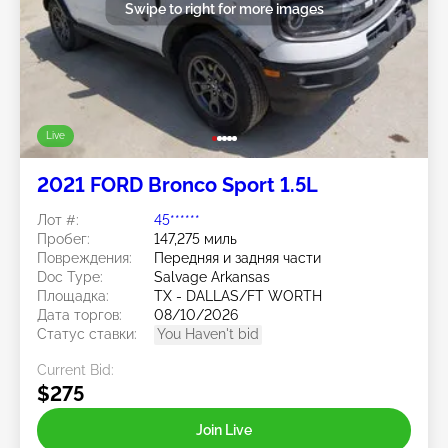
Swipe to right for more images
Live
2021 FORD Bronco Sport 1.5L
Лот #:
45******
Пробег:
147,275 миль
Повреждения:
Передняя и задняя части
Doc Type:
Salvage Arkansas
Площадка:
TX - DALLAS/FT WORTH
Дата торгов:
08/10/2026
Статус ставки:
You Haven't bid
Current Bid:
$275
Join Live