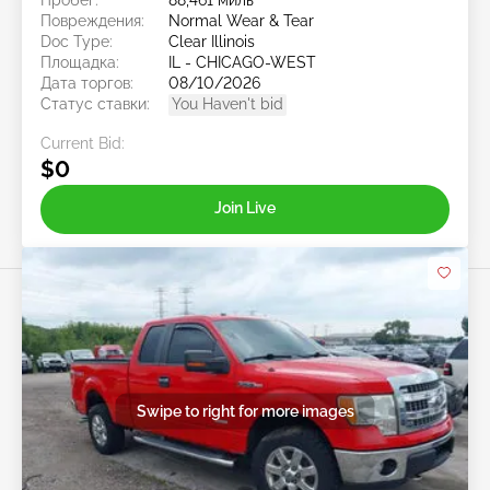
Повреждения:
Normal Wear & Tear
Doc Type:
Clear Illinois
Площадка:
IL - CHICAGO-WEST
Дата торгов:
08/10/2026
Статус ставки:
You Haven't bid
Current Bid:
$0
Join Live
Swipe to right for more images