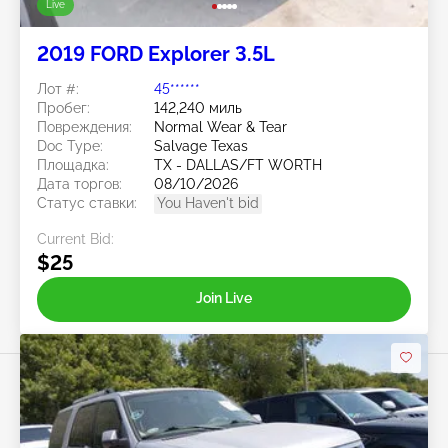
Live
2019 FORD Explorer 3.5L
Лот #:
45******
Пробег:
142,240 миль
Повреждения:
Normal Wear & Tear
Doc Type:
Salvage Texas
Площадка:
TX - DALLAS/FT WORTH
Дата торгов:
08/10/2026
Статус ставки:
You Haven't bid
Current Bid:
$25
Join Live