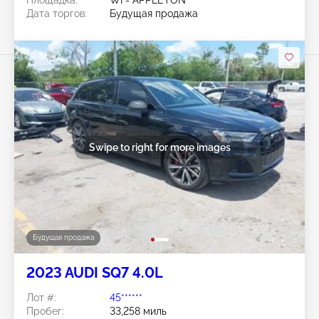
Дата торгов:
Будущая продажа
Swipe to right for more images
Будущая продажа
2023 AUDI SQ7 4.0L
Лот #:
45******
Пробег:
33,258 миль