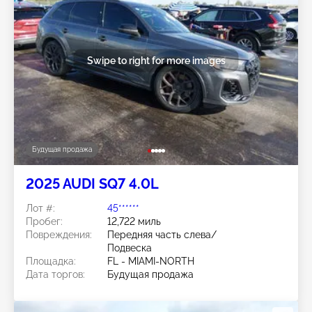
Swipe to right for more images
Будущая продажа
2025 AUDI SQ7 4.0L
Лот #:
45******
Пробег:
12,722 миль
Повреждения:
Передняя часть слева/
Подвеска
Площадка:
FL - MIAMI-NORTH
Дата торгов:
Будущая продажа