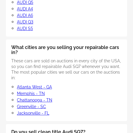
AUDI Q5
AUDI A4
AUDI A6
AUDI Q3
AUDI S5
What cities are you selling your repairable cars
in?
These cars are sold on auctions in every city of the USA,
so you can find repairable Audi SQ7 whenever you want.
The most popular cities we sell our cars on the auctions
in:
Atlanta West - GA
Memphis - TN
Chattanooga - TN
Greenville - SC
Jacksonville - FL
Do you sell clean title Audi SQ7?