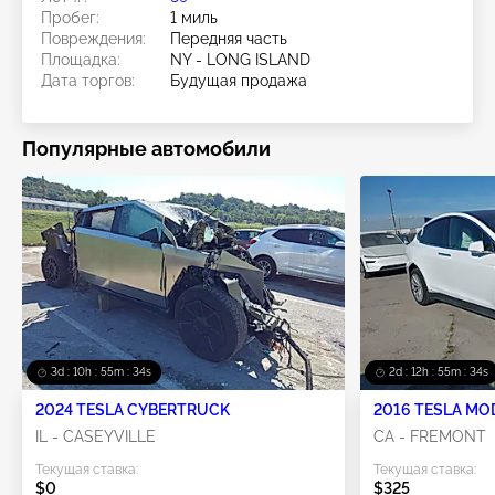
Пробег:
1 миль
Повреждения:
Передняя часть
Площадка:
NY - LONG ISLAND
Дата торгов:
Будущая продажа
Популярные автомобили
3d : 10h : 55m : 33s
2d : 12h : 55m : 33s
2024 TESLA CYBERTRUCK
2016 TESLA MO
IL - CASEYVILLE
CA - FREMONT
Текущая ставка:
Текущая ставка:
$0
$325