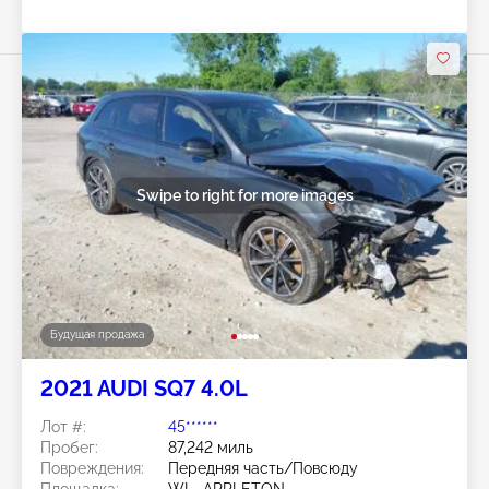
Swipe to right for more images
Будущая продажа
2021 AUDI SQ7 4.0L
Лот #:
45******
Пробег:
87,242 миль
Повреждения:
Передняя часть/Повсюду
Площадка:
WI - APPLETON