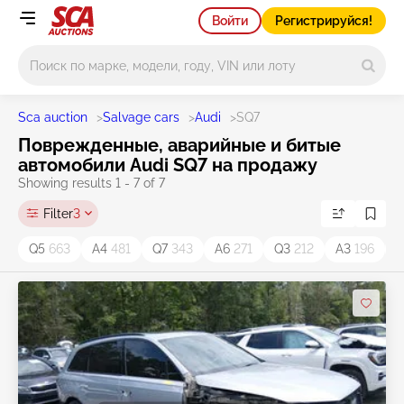
Войти
Регистрируйся!
Main search
Sca auction
>
Salvage cars
>
Audi
>
SQ7
Поврежденные, аварийные и битые
автомобили Audi SQ7 на продажу
Showing results 1 - 7 of 7
Filter
3
Q5
663
A4
481
Q7
343
A6
271
Q3
212
A3
196