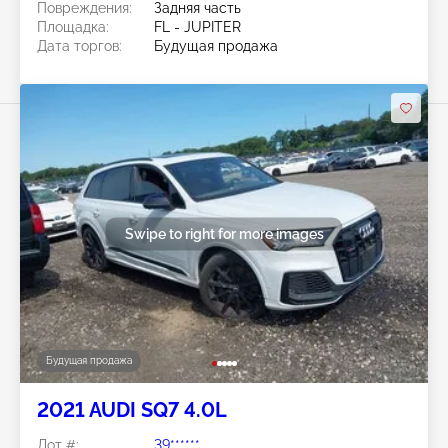
Повреждения:
Задняя часть
Площадка:
FL - JUPITER
Дата торгов:
Будущая продажа
Swipe to right for more images
Будущая продажа
2021 AUDI SQ7 4.0L
Лот #:
39******