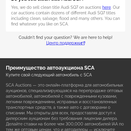
Yes, we do sell clean title Audi SQ7 on auctions
here
. Our
car auctions contain dozens of different Audi SQ7 titles
including clean, salvage, flood and many others. You can
find whatever you like on SCA.
Couldn't find your question? We are here to help!
Центр поддержки
Преимущество автоаукциона SCA
Купите свой следующий автомобиль с SCA
SCA Auctions — это онлайн-платформа для автомобильных
аукционов, специализирующаяся на перепродаже оптовых
автомобилей, автомобилей с поврежденными кузовами,
легкими повреждениями, исправных и восстановленных
транспортных средств, а также авто с договорами о
списании. Мы открыты для всех, предоставляя доступ к
дилерским аукционам без требования лицензии дилера.
Делайте ставки на более чем 300,000 автомобилей IAA по
тем же оптовым ценам, что и автодилеры — исключите