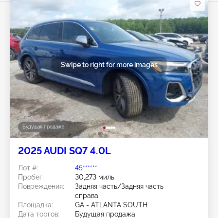
Swipe to right for more images
Будущая продажа
2025 AUDI SQ7 4.0L
Лот #:
45******
Пробег:
30,273 миль
Повреждения:
Задняя часть/Задняя часть
справа
Площадка:
GA - ATLANTA SOUTH
Дата торгов:
Будущая продажа