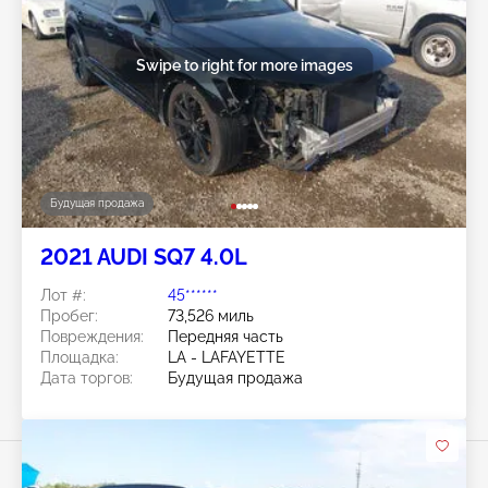
Swipe to right for more images
Будущая продажа
2021 AUDI SQ7 4.0L
Лот #:
45******
Пробег:
73,526 миль
Повреждения:
Передняя часть
Площадка:
LA - LAFAYETTE
Дата торгов:
Будущая продажа