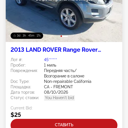
3d : 3h : 45m : 14s
2013 LAND ROVER Range Rover
Evoque 2.0L
Лот #:
45******
Пробег:
1 миль
Повреждения:
Передняя часть/
Возгорание в салоне
Doc Type:
Non-repairable California
Площадка:
CA - FREMONT
Дата торгов:
08/10/2026
Статус ставки:
You Haven't bid
Current Bid:
$25
СТАВИТЬ