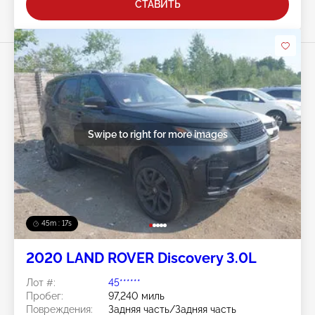
СТАВИТЬ
Swipe to right for more images
45m : 14s
2020 LAND ROVER Discovery 3.0L
Лот #:
45******
Пробег:
97,240 миль
Повреждения:
Задняя часть/Задняя часть