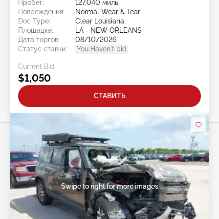
Пробег:
127,040 миль
Повреждения:
Normal Wear & Tear
Doc Type:
Clear Louisiana
Площадка:
LA - NEW ORLEANS
Дата торгов:
08/10/2026
Статус ставки:
You Haven't bid
Current Bid:
$1,050
СТАВИТЬ
Swipe to right for more images