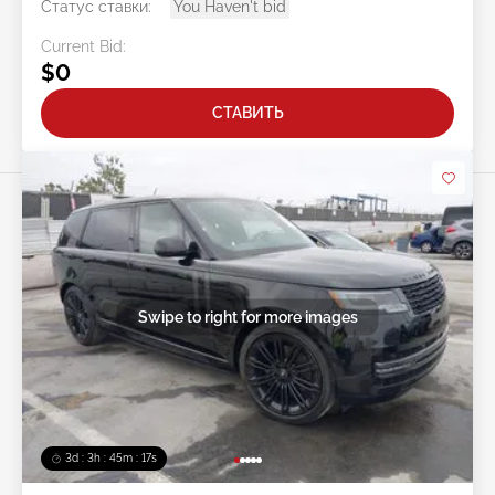
Статус ставки:
You Haven't bid
Current Bid:
$0
СТАВИТЬ
Swipe to right for more images
3d : 3h : 45m : 14s