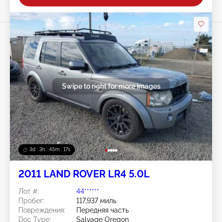
Swipe to right for more images
3d : 3h : 45m : 14s
2011 LAND ROVER LR4 5.0L
Лот #:
44******
Пробег:
117,937 миль
Повреждения:
Передняя часть
Doc Type:
Salvage Oregon