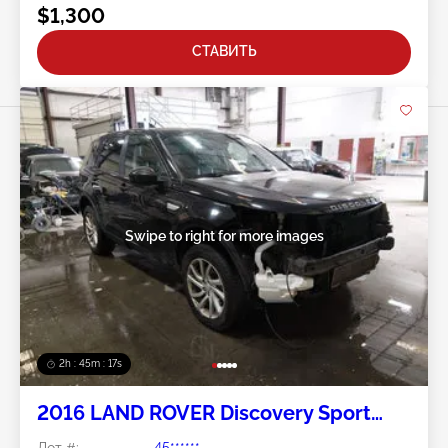
$1,300
СТАВИТЬ
Swipe to right for more images
2h : 45m : 14s
2016 LAND ROVER Discovery Sport
2.0L
Лот #:
45******