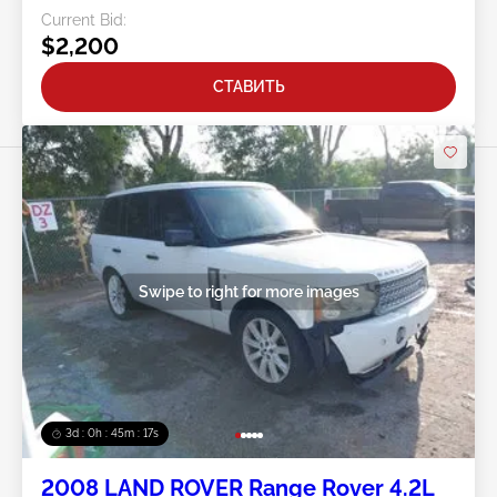
Current Bid:
$2,200
СТАВИТЬ
Swipe to right for more images
3d : 0h : 45m : 14s
2008 LAND ROVER Range Rover 4.2L