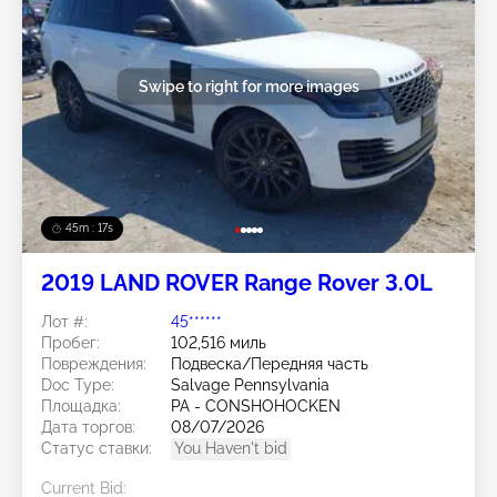
Swipe to right for more images
45m : 14s
2019 LAND ROVER Range Rover 3.0L
Лот #:
45******
Пробег:
102,516 миль
Повреждения:
Подвеска/Передняя часть
Doc Type:
Salvage Pennsylvania
Площадка:
PA - CONSHOHOCKEN
Дата торгов:
08/07/2026
Статус ставки:
You Haven't bid
Current Bid: