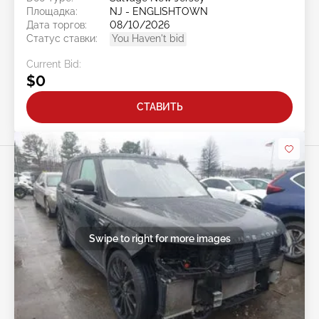
Площадка:
NJ - ENGLISHTOWN
Дата торгов:
08/10/2026
Статус ставки:
You Haven't bid
Current Bid:
$0
СТАВИТЬ
Swipe to right for more images