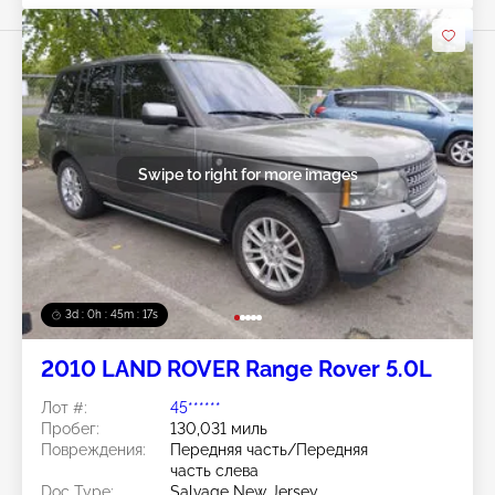
Swipe to right for more images
3d : 0h : 45m : 14s
2010 LAND ROVER Range Rover 5.0L
Лот #:
45******
Пробег:
130,031 миль
Повреждения:
Передняя часть/Передняя
часть слева
Doc Type:
Salvage New Jersey