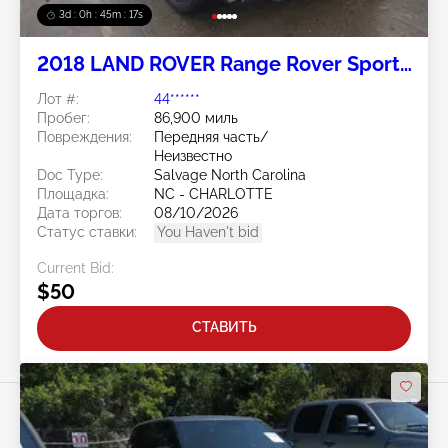
3d : 0h : 45m : 14s
2018 LAND ROVER Range Rover Sport
3.0L
Лот #:
44******
Пробег:
86,900 миль
Повреждения:
Передняя часть/
Неизвестно
Doc Type:
Salvage North Carolina
Площадка:
NC - CHARLOTTE
Дата торгов:
08/10/2026
Статус ставки:
You Haven't bid
Current Bid:
$50
СТАВИТЬ