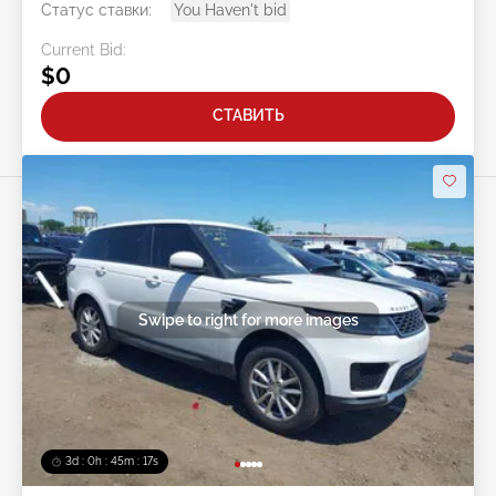
Статус ставки:
You Haven't bid
Current Bid:
$0
СТАВИТЬ
Swipe to right for more images
3d : 0h : 45m : 14s