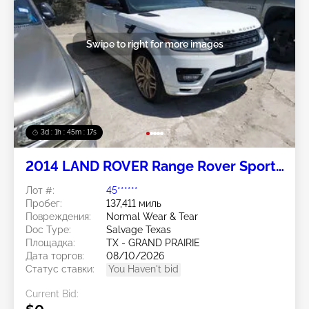
Swipe to right for more images
3d : 1h : 45m : 14s
2014 LAND ROVER Range Rover Sport
5.0L
Лот #:
45******
Пробег:
137,411 миль
Повреждения:
Normal Wear & Tear
Doc Type:
Salvage Texas
Площадка:
TX - GRAND PRAIRIE
Дата торгов:
08/10/2026
Статус ставки:
You Haven't bid
Current Bid: