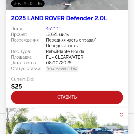
3d : 4h : 15m : 14s
2025 LAND ROVER Defender 2.0L
Лот #:
45******
Пробег:
12,621 миль
Повреждения:
Передняя часть справа/
Передняя часть
Doc Type:
Rebuildable Florida
Площадка:
FL - CLEARWATER
Дата торгов:
08/10/2026
Статус ставки:
You Haven't bid
Current Bid:
$25
СТАВИТЬ