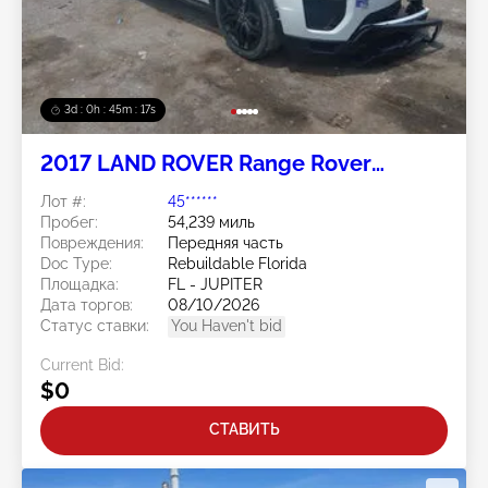
3d : 0h : 45m : 14s
2017 LAND ROVER Range Rover
Evoque 2.0L
Лот #:
45******
Пробег:
54,239 миль
Повреждения:
Передняя часть
Doc Type:
Rebuildable Florida
Площадка:
FL - JUPITER
Дата торгов:
08/10/2026
Статус ставки:
You Haven't bid
Current Bid:
$0
СТАВИТЬ