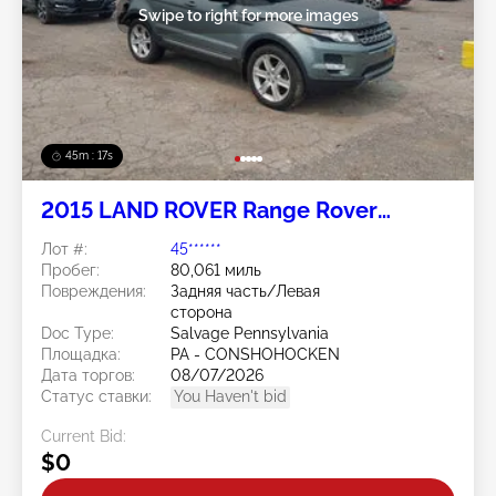
Swipe to right for more images
45m : 14s
2015 LAND ROVER Range Rover
Evoque 2.0L
Лот #:
45******
Пробег:
80,061 миль
Повреждения:
Задняя часть/Левая
сторона
Doc Type:
Salvage Pennsylvania
Площадка:
PA - CONSHOHOCKEN
Дата торгов:
08/07/2026
Статус ставки:
You Haven't bid
Current Bid:
$0