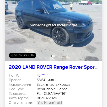
Swipe to right for more images
3d : 0h : 45m : 14s
2020 LAND ROVER Range Rover Sport
3.0L
Лот #:
45******
Пробег:
58,641 миль
Повреждения:
Задняя часть/Крыша
Doc Type:
Rebuildable Florida
Площадка:
FL - CLEARWATER
Дата торгов:
08/10/2026
Статус ставки:
You Haven't bid