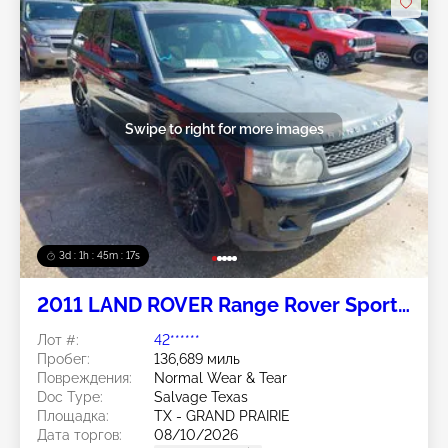
Swipe to right for more images
3d : 1h : 45m : 14s
2011 LAND ROVER Range Rover Sport
5.0L
Лот #:
42******
Пробег:
136,689 миль
Повреждения:
Normal Wear & Tear
Doc Type:
Salvage Texas
Площадка:
TX - GRAND PRAIRIE
Дата торгов:
08/10/2026