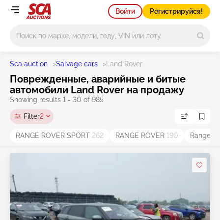
Войти
Регистрируйся!
Main search
Sca auction
>
Salvage cars
>
Land Rover
Поврежденные, аварийные и битые
автомобили Land Rover на продажу
Showing results 1 - 30 of 985
Filter
2
RANGE ROVER SPORT
262
RANGE ROVER
190
Range R