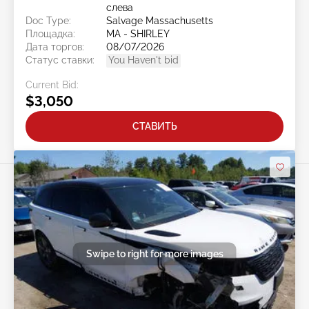
слева
Doc Type:
Salvage Massachusetts
Площадка:
MA - SHIRLEY
Дата торгов:
08/07/2026
Статус ставки:
You Haven't bid
Current Bid:
$3,050
СТАВИТЬ
Swipe to right for more images