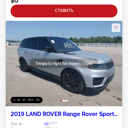
$0
СТАВИТЬ
Swipe to right for more images
3d : 1h : 45m : 14s
2019 LAND ROVER Range Rover Sport
3.0L
Лот #:
45******