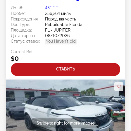
Лот #:
45******
Пробег:
256,264 миль
Повреждения:
Передняя часть
Doc Type:
Rebuildable Florida
Площадка:
FL - JUPITER
Дата торгов:
08/10/2026
Статус ставки:
You Haven't bid
Current Bid:
$0
СТАВИТЬ
Swipe to right for more images