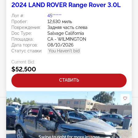
2024 LAND ROVER Range Rover 3.0L
Лот #:
45******
Пробег:
12,630 миль
Повреждения:
Задняя часть слева
Doc Type:
Salvage California
Площадка:
CA - WILMINGTON
Дата торгов:
08/10/2026
Статус ставки:
You Haven't bid
Current Bid:
$52,500
СТАВИТЬ
Swipe to right for more images