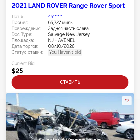
2021 LAND ROVER Range Rover Sport
Лот #:
45******
Пробег:
65,727 миль
Повреждения:
Задняя часть слева
Doc Type:
Salvage New Jersey
Площадка:
NJ - AVENEL
Дата торгов:
08/10/2026
Статус ставки:
You Haven't bid
Current Bid:
$25
СТАВИТЬ
Swipe to right for more images