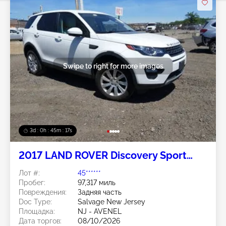
Swipe to right for more images
3d : 0h : 45m : 14s
2017 LAND ROVER Discovery Sport
2.0L
Лот #:
45******
Пробег:
97,317 миль
Повреждения:
Задняя часть
Doc Type:
Salvage New Jersey
Площадка:
NJ - AVENEL
Дата торгов:
08/10/2026