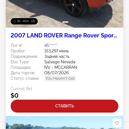
3h : 45m : 14s
2007 LAND ROVER Range Rover Sport
4.4L
Лот #:
45******
Пробег:
153,297 миль
Повреждения:
Задняя часть
Doc Type:
Salvage Nevada
Площадка:
NV - MCCARRAN
Дата торгов:
08/07/2026
Статус ставки:
You Haven't bid
Current Bid:
$0
СТАВИТЬ