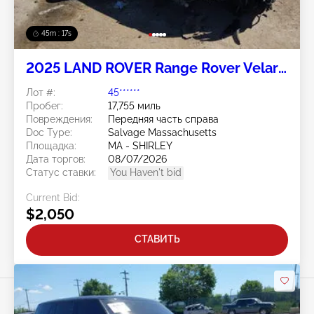
45m : 14s
2025 LAND ROVER Range Rover Velar
2.0L
Лот #:
45******
Пробег:
17,755 миль
Повреждения:
Передняя часть справа
Doc Type:
Salvage Massachusetts
Площадка:
MA - SHIRLEY
Дата торгов:
08/07/2026
Статус ставки:
You Haven't bid
Current Bid:
$2,050
СТАВИТЬ