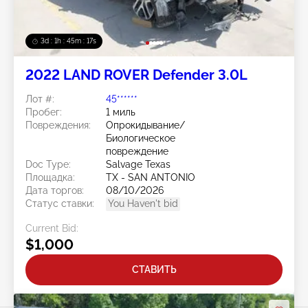
3d : 1h : 45m : 14s
2022 LAND ROVER Defender 3.0L
Лот #:
45******
Пробег:
1 миль
Повреждения:
Опрокидывание/
Биологическое
повреждение
Doc Type:
Salvage Texas
Площадка:
TX - SAN ANTONIO
Дата торгов:
08/10/2026
Статус ставки:
You Haven't bid
Current Bid:
$1,000
СТАВИТЬ