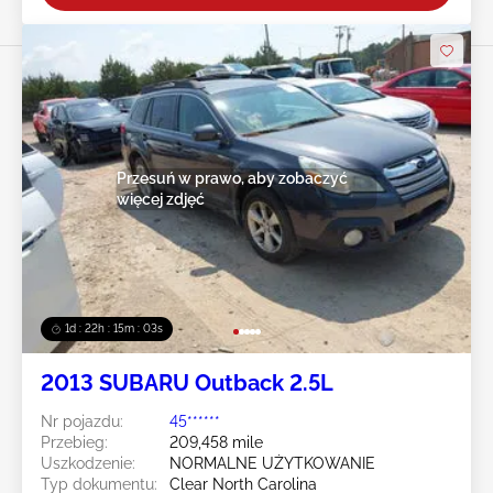
Przesuń w prawo, aby zobaczyć
więcej zdjęć
1d : 22h : 15m : 00s
2013 SUBARU Outback 2.5L
Nr pojazdu:
45******
Przebieg:
209,458 mile
Uszkodzenie:
NORMALNE UŻYTKOWANIE
Typ dokumentu:
Clear North Carolina