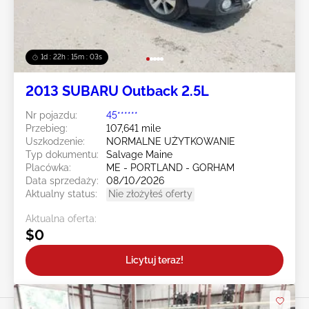
1d : 22h : 15m : 00s
2013 SUBARU Outback 2.5L
Nr pojazdu:
45******
Przebieg:
107,641 mile
Uszkodzenie:
NORMALNE UŻYTKOWANIE
Typ dokumentu:
Salvage Maine
Placówka:
ME - PORTLAND - GORHAM
Data sprzedaży:
08/10/2026
Aktualny status:
Nie złożyłeś oferty
Aktualna oferta:
$0
Licytuj teraz!