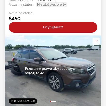
Data sprzedaży:
08/10/2026
Aktualny status:
Nie złożyłeś oferty
Aktualna oferta:
$450
Licytuj teraz!
Przesuń w prawo, aby zobaczyć
więcej zdjęć
1d : 22h : 15m : 00s