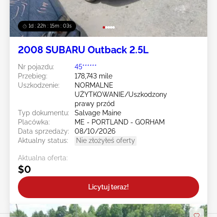
1d : 22h : 15m : 00s
2008 SUBARU Outback 2.5L
Nr pojazdu:
45******
Przebieg:
178,743 mile
Uszkodzenie:
NORMALNE
UŻYTKOWANIE/Uszkodzony
prawy przód
Typ dokumentu:
Salvage Maine
Placówka:
ME - PORTLAND - GORHAM
Data sprzedaży:
08/10/2026
Aktualny status:
Nie złożyłeś oferty
Aktualna oferta:
$0
Licytuj teraz!