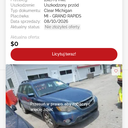
Uszkodzenie:
Uszkodzony przód
Typ dokumentu:
Clear Michigan
Placówka:
MI - GRAND RAPIDS
Data sprzedaży:
08/10/2026
Aktualny status:
Nie złożyłeś oferty
Aktualna oferta:
$0
Licytuj teraz!
Przesuń w prawo, aby zobaczyć
więcej zdjęć