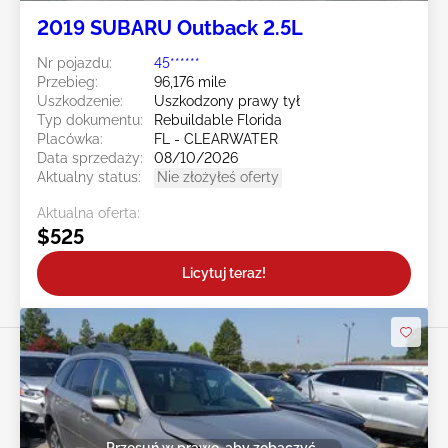
2019 SUBARU Outback 2.5L
Nr pojazdu:
45******
Przebieg:
96,176 mile
Uszkodzenie:
Uszkodzony prawy tył
Typ dokumentu:
Rebuildable Florida
Placówka:
FL - CLEARWATER
Data sprzedaży:
08/10/2026
Aktualny status:
Nie złożyłeś oferty
Aktualna oferta:
$525
Licytuj teraz!
Przesuń w prawo, aby zobaczyć