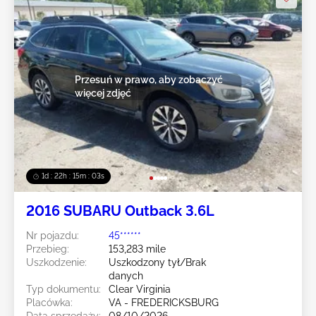
Przesuń w prawo, aby zobaczyć
więcej zdjęć
1d : 22h : 15m : 00s
2016 SUBARU Outback 3.6L
Nr pojazdu:
45******
Przebieg:
153,283 mile
Uszkodzenie:
Uszkodzony tył/Brak
danych
Typ dokumentu:
Clear Virginia
Placówka:
VA - FREDERICKSBURG