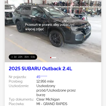
Przesuń w prawo, aby zobaczyć
więcej zdjęć
1d : 22h : 15m : 00s
2025 SUBARU Outback 2.4L
Nr pojazdu:
45******
Przebieg:
12,956 mile
Uszkodzenie:
Uszkodzony
przód/Uszkodzone przez
burzę
Typ dokumentu:
Clear Michigan
Placówka:
MI - GRAND RAPIDS