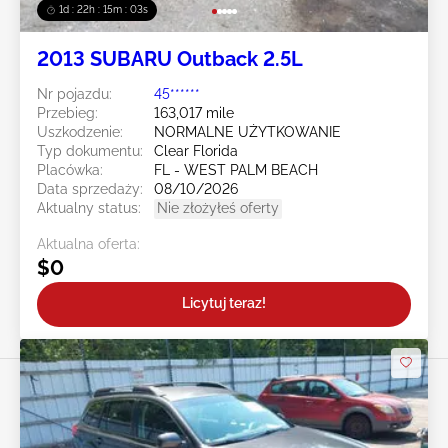
1d : 22h : 15m : 00s
2013 SUBARU Outback 2.5L
Nr pojazdu:
45******
Przebieg:
163,017 mile
Uszkodzenie:
NORMALNE UŻYTKOWANIE
Typ dokumentu:
Clear Florida
Placówka:
FL - WEST PALM BEACH
Data sprzedaży:
08/10/2026
Aktualny status:
Nie złożyłeś oferty
Aktualna oferta:
$0
Licytuj teraz!