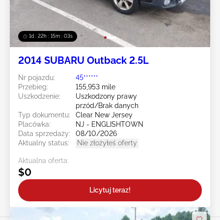
1d : 22h : 15m : 00s
2014 SUBARU Outback 2.5L
Nr pojazdu:
45******
Przebieg:
155,953 mile
Uszkodzenie:
Uszkodzony prawy
przód/Brak danych
Typ dokumentu:
Clear New Jersey
Placówka:
NJ - ENGLISHTOWN
Data sprzedaży:
08/10/2026
Aktualny status:
Nie złożyłeś oferty
Aktualna oferta:
$0
Licytuj teraz!