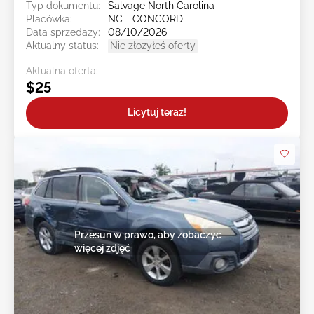
Typ dokumentu:
Salvage North Carolina
Placówka:
NC - CONCORD
Data sprzedaży:
08/10/2026
Aktualny status:
Nie złożyłeś oferty
Aktualna oferta:
$25
Licytuj teraz!
Przesuń w prawo, aby zobaczyć
więcej zdjęć