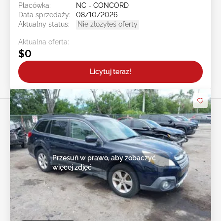
Placówka:
NC - CONCORD
Data sprzedaży:
08/10/2026
Aktualny status:
Nie złożyłeś oferty
Aktualna oferta:
$0
Licytuj teraz!
Przesuń w prawo, aby zobaczyć
więcej zdjęć