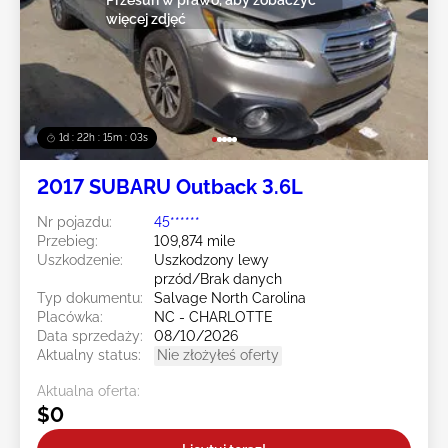
więcej zdjęć
1d : 22h : 15m : 00s
2017 SUBARU Outback 3.6L
Nr pojazdu:
45******
Przebieg:
109,874 mile
Uszkodzenie:
Uszkodzony lewy
przód/Brak danych
Typ dokumentu:
Salvage North Carolina
Placówka:
NC - CHARLOTTE
Data sprzedaży:
08/10/2026
Aktualny status:
Nie złożyłeś oferty
Aktualna oferta:
$0