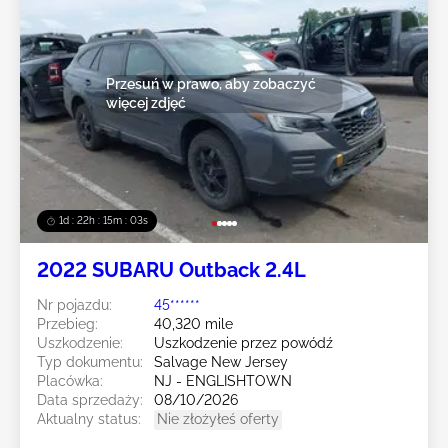
Przesuń w prawo, aby zobaczyć
więcej zdjęć
1d : 22h : 15m : 00s
2022 SUBARU Outback 2.4L
Nr pojazdu:
45******
Przebieg:
40,320 mile
Uszkodzenie:
Uszkodzenie przez powódź
Typ dokumentu:
Salvage New Jersey
Placówka:
NJ - ENGLISHTOWN
Data sprzedaży:
08/10/2026
Aktualny status:
Nie złożyłeś oferty