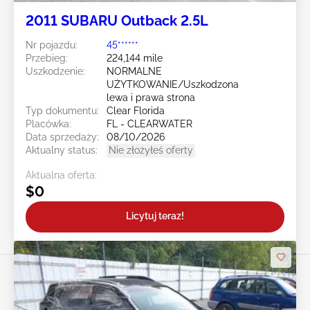
2011 SUBARU Outback 2.5L
Nr pojazdu:
45******
Przebieg:
224,144 mile
Uszkodzenie:
NORMALNE
UŻYTKOWANIE/Uszkodzona
lewa i prawa strona
Typ dokumentu:
Clear Florida
Placówka:
FL - CLEARWATER
Data sprzedaży:
08/10/2026
Aktualny status:
Nie złożyłeś oferty
Aktualna oferta:
$0
Licytuj teraz!