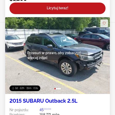
Licytuj teraz!
Przesuń w prawo, aby zobaczyć
więcej zdjęć
1d : 22h : 15m : 00s
2015 SUBARU Outback 2.5L
Nr pojazdu:
45******
Przebieg:
158,771 mile