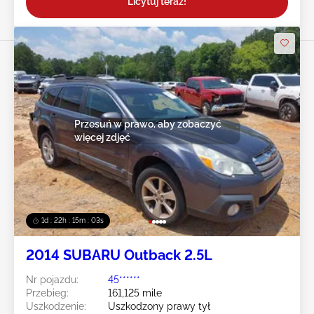
Licytuj teraz!
Przesuń w prawo, aby zobaczyć
więcej zdjęć
1d : 22h : 15m : 00s
2014 SUBARU Outback 2.5L
Nr pojazdu:
45******
Przebieg:
161,125 mile
Uszkodzenie:
Uszkodzony prawy tył