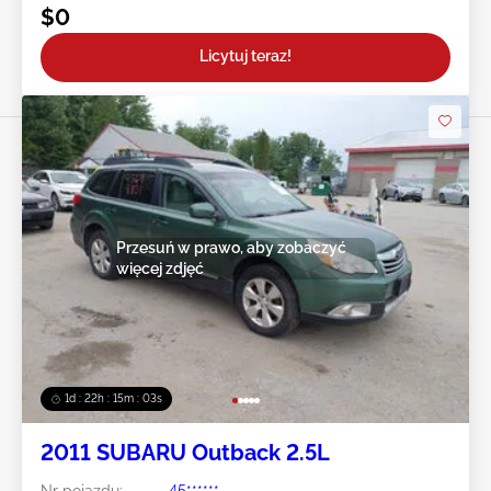
$0
Licytuj teraz!
Przesuń w prawo, aby zobaczyć
więcej zdjęć
1d : 22h : 15m : 00s
2011 SUBARU Outback 2.5L
Nr pojazdu:
45******