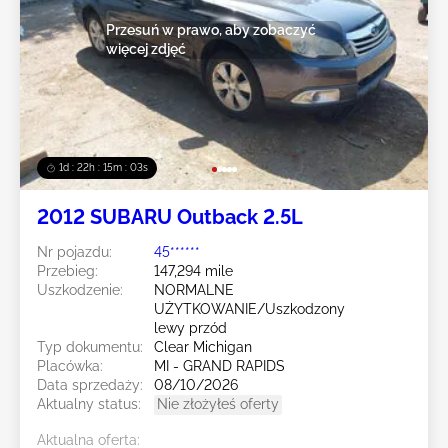
Przesuń w prawo, aby zobaczyć
więcej zdjęć
1d : 22h : 15m : 00s
2012 SUBARU Outback 2.5L
Nr pojazdu:
45******
Przebieg:
147,294 mile
Uszkodzenie:
NORMALNE
UŻYTKOWANIE/Uszkodzony
lewy przód
Typ dokumentu:
Clear Michigan
Placówka:
MI - GRAND RAPIDS
Data sprzedaży:
08/10/2026
Aktualny status:
Nie złożyłeś oferty
Aktualna oferta: