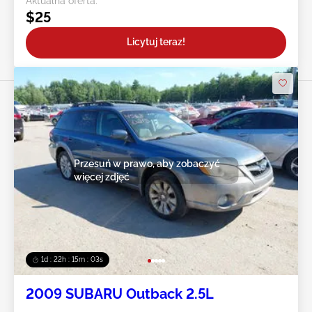
Aktualna oferta:
$25
Licytuj teraz!
Przesuń w prawo, aby zobaczyć
więcej zdjęć
1d : 22h : 15m : 00s
2009 SUBARU Outback 2.5L