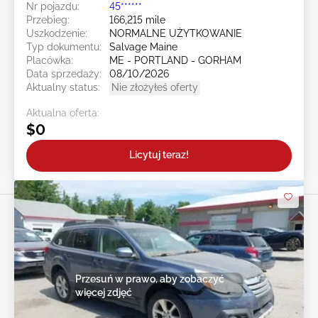
Nr pojazdu:
45******
Przebieg:
166,215 mile
Uszkodzenie:
NORMALNE UŻYTKOWANIE
Typ dokumentu:
Salvage Maine
Placówka:
ME - PORTLAND - GORHAM
Data sprzedaży:
08/10/2026
Aktualny status:
Nie złożyłeś oferty
Aktualna oferta:
$0
Licytuj teraz!
Przesuń w prawo, aby zobaczyć
więcej zdjęć