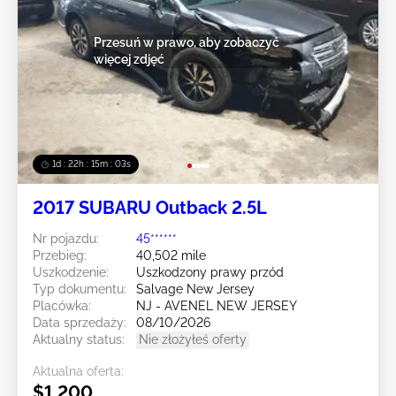
Przesuń w prawo, aby zobaczyć
więcej zdjęć
1d : 22h : 15m : 00s
2017 SUBARU Outback 2.5L
Nr pojazdu:
45******
Przebieg:
40,502 mile
Uszkodzenie:
Uszkodzony prawy przód
Typ dokumentu:
Salvage New Jersey
Placówka:
NJ - AVENEL NEW JERSEY
Data sprzedaży:
08/10/2026
Aktualny status:
Nie złożyłeś oferty
Aktualna oferta:
$1,200