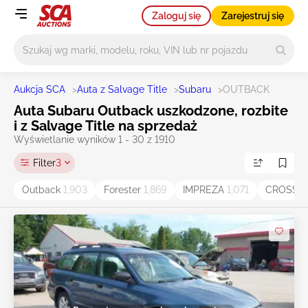
Zaloguj się
Zarejestruj się
Główne wyszukiwanie
Aukcja SCA
>
Auta z Salvage Title
>
Subaru
>
OUTBACK
Auta Subaru Outback uszkodzone, rozbite
i z Salvage Title na sprzedaż
Wyświetlanie wyników 1 - 30 z 1910
Filter
3
Outback
1,903
Forester
1,869
IMPREZA
1,071
CROSST