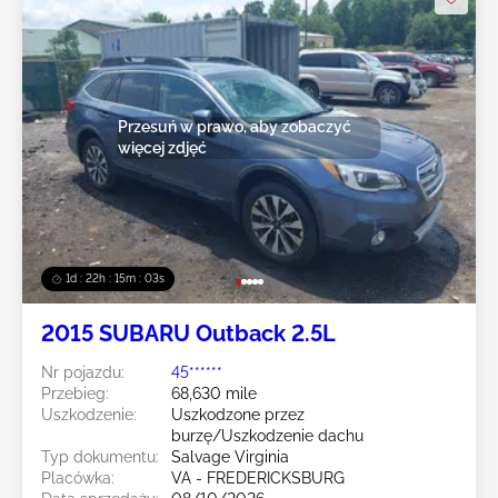
Przesuń w prawo, aby zobaczyć
więcej zdjęć
1d : 22h : 15m : 00s
2015 SUBARU Outback 2.5L
Nr pojazdu:
45******
Przebieg:
68,630 mile
Uszkodzenie:
Uszkodzone przez
burzę/Uszkodzenie dachu
Typ dokumentu:
Salvage Virginia
Placówka:
VA - FREDERICKSBURG