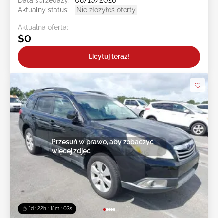
Data sprzedaży:
08/10/2026
Aktualny status:
Nie złożyłeś oferty
Aktualna oferta:
$0
Licytuj teraz!
Przesuń w prawo, aby zobaczyć
więcej zdjęć
1d : 22h : 15m : 00s