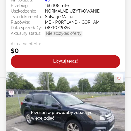
Przebieg:
166,108 mile
Uszkodzenie:
NORMALNE UŻYTKOWANIE
Typ dokumentu:
Salvage Maine
Placówka:
ME - PORTLAND - GORHAM
Data sprzedaży:
08/10/2026
Aktualny status:
Nie złożyłeś oferty
Aktualna oferta:
$0
Licytuj teraz!
Przesuń w prawo, aby zobaczyć
więcej zdjęć