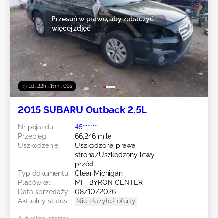
Przesuń w prawo, aby zobaczyć
więcej zdjęć
1d : 22h : 15m : 00s
2015 SUBARU Outback 2.5L
Nr pojazdu:
45******
Przebieg:
66,246 mile
Uszkodzenie:
Uszkodzona prawa
strona/Uszkodzony lewy
przód
Typ dokumentu:
Clear Michigan
Placówka:
MI - BYRON CENTER
Data sprzedaży:
08/10/2026
Aktualny status:
Nie złożyłeś oferty