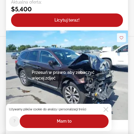
Aktualna oferta:
$5,400
Licytuj teraz!
Przesuń w prawo, aby zobaczyć
więcej zdjęć
Używamy plików cookie do analizy i personalizacji treści
1d : 22h : 15m : 00s
?
Mam to
2017 SUBARU Outback 2.5L