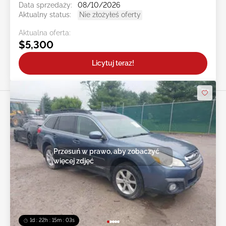
Data sprzedaży:
08/10/2026
Aktualny status:
Nie złożyłeś oferty
Aktualna oferta:
$5,300
Licytuj teraz!
Przesuń w prawo, aby zobaczyć
więcej zdjęć
1d : 22h : 15m : 00s