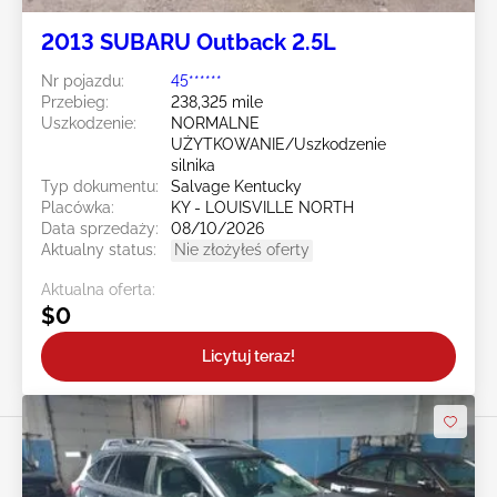
2013 SUBARU Outback 2.5L
Nr pojazdu:
45******
Przebieg:
238,325 mile
Uszkodzenie:
NORMALNE
UŻYTKOWANIE/Uszkodzenie
silnika
Typ dokumentu:
Salvage Kentucky
Placówka:
KY - LOUISVILLE NORTH
Data sprzedaży:
08/10/2026
Aktualny status:
Nie złożyłeś oferty
Aktualna oferta:
$0
Licytuj teraz!