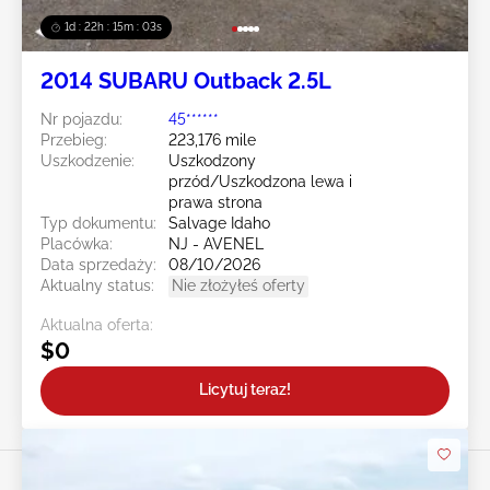
1d : 22h : 15m : 00s
2014 SUBARU Outback 2.5L
Nr pojazdu:
45******
Przebieg:
223,176 mile
Uszkodzenie:
Uszkodzony
przód/Uszkodzona lewa i
prawa strona
Typ dokumentu:
Salvage Idaho
Placówka:
NJ - AVENEL
Data sprzedaży:
08/10/2026
Aktualny status:
Nie złożyłeś oferty
Aktualna oferta:
$0
Licytuj teraz!