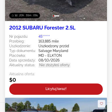
1d : 20h : 55m : 07s
2012 SUBARU Forester 2.5L
Nr pojazdu:
45******
Przebieg:
163,885 mile
Uszkodzenie:
Uszkodzony przód
Typ dokumentu:
Salvage Maryland
Placówka:
MD - ELKTON
Data sprzedaży:
08/10/2026
Aktualny status:
Nie złożyłeś oferty
Aktualna oferta:
$0
Licytuj teraz!