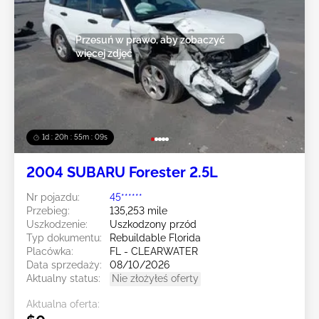
Przesuń w prawo, aby zobaczyć
więcej zdjęć
1d : 20h : 55m : 07s
2004 SUBARU Forester 2.5L
Nr pojazdu:
45******
Przebieg:
135,253 mile
Uszkodzenie:
Uszkodzony przód
Typ dokumentu:
Rebuildable Florida
Placówka:
FL - CLEARWATER
Data sprzedaży:
08/10/2026
Aktualny status:
Nie złożyłeś oferty
Aktualna oferta: