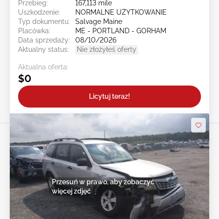
Przebieg:
167,113 mile
Uszkodzenie:
NORMALNE UŻYTKOWANIE
Typ dokumentu:
Salvage Maine
Placówka:
ME - PORTLAND - GORHAM
Data sprzedaży:
08/10/2026
Aktualny status:
Nie złożyłeś oferty
Aktualna oferta:
$0
Licytuj teraz!
Przesuń w prawo, aby zobaczyć
więcej zdjęć