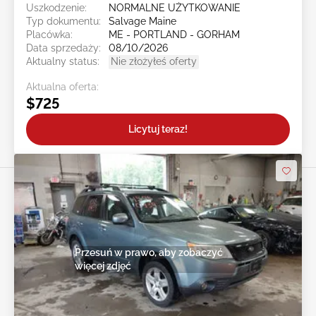
Uszkodzenie:
NORMALNE UŻYTKOWANIE
Typ dokumentu:
Salvage Maine
Placówka:
ME - PORTLAND - GORHAM
Data sprzedaży:
08/10/2026
Aktualny status:
Nie złożyłeś oferty
Aktualna oferta:
$725
Licytuj teraz!
Przesuń w prawo, aby zobaczyć
więcej zdjęć