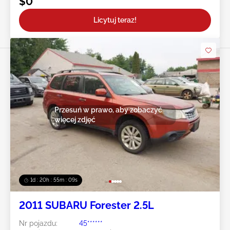
$0
Licytuj teraz!
Przesuń w prawo, aby zobaczyć
więcej zdjęć
1d : 20h : 55m : 07s
2011 SUBARU Forester 2.5L
Nr pojazdu:
45******