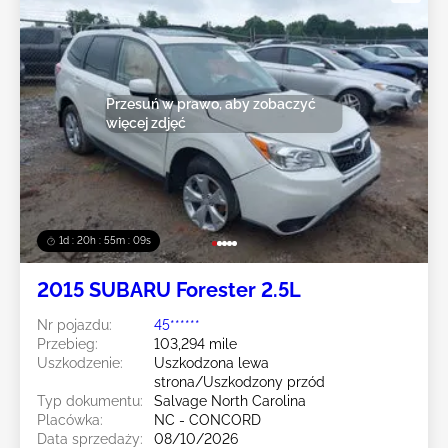
Przesuń w prawo, aby zobaczyć
więcej zdjęć
1d : 20h : 55m : 07s
2015 SUBARU Forester 2.5L
Nr pojazdu:
45******
Przebieg:
103,294 mile
Uszkodzenie:
Uszkodzona lewa
strona/Uszkodzony przód
Typ dokumentu:
Salvage North Carolina
Placówka:
NC - CONCORD
Data sprzedaży:
08/10/2026