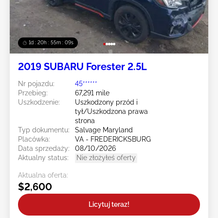
1d : 20h : 55m : 07s
2019 SUBARU Forester 2.5L
Nr pojazdu:
45******
Przebieg:
67,291 mile
Uszkodzenie:
Uszkodzony przód i
tył/Uszkodzona prawa
strona
Typ dokumentu:
Salvage Maryland
Placówka:
VA - FREDERICKSBURG
Data sprzedaży:
08/10/2026
Aktualny status:
Nie złożyłeś oferty
Aktualna oferta:
$2,600
Licytuj teraz!