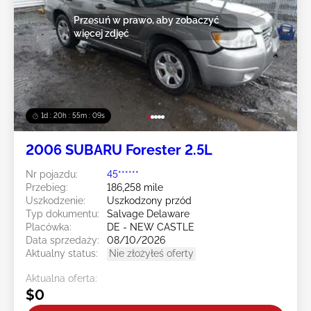
Przesuń w prawo, aby zobaczyć
więcej zdjęć
1d : 20h : 55m : 07s
2006 SUBARU Forester 2.5L
Nr pojazdu:
45******
Przebieg:
186,258 mile
Uszkodzenie:
Uszkodzony przód
Typ dokumentu:
Salvage Delaware
Placówka:
DE - NEW CASTLE
Data sprzedaży:
08/10/2026
Aktualny status:
Nie złożyłeś oferty
Aktualna oferta:
$0