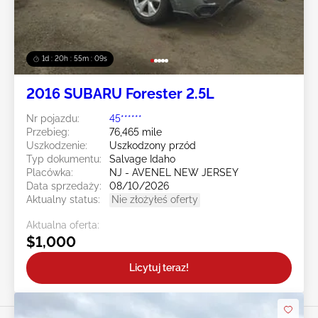
1d : 20h : 55m : 07s
2016 SUBARU Forester 2.5L
Nr pojazdu:
45******
Przebieg:
76,465 mile
Uszkodzenie:
Uszkodzony przód
Typ dokumentu:
Salvage Idaho
Placówka:
NJ - AVENEL NEW JERSEY
Data sprzedaży:
08/10/2026
Aktualny status:
Nie złożyłeś oferty
Aktualna oferta:
$1,000
Licytuj teraz!