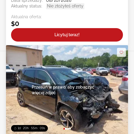
Data sprzedaży:
08/10/2026
Aktualny status:
Nie złożyłeś oferty
Aktualna oferta:
$0
Licytuj teraz!
Przesuń w prawo, aby zobaczyć
więcej zdjęć
1d : 20h : 55m : 07s