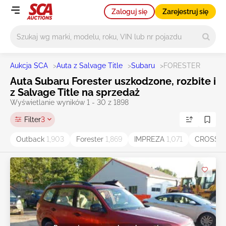
Zaloguj się
Zarejestruj się
Główne wyszukiwanie
Aukcja SCA
>
Auta z Salvage Title
>
Subaru
>
FORESTER
Auta Subaru Forester uszkodzone, rozbite i
z Salvage Title na sprzedaż
Wyświetlanie wyników 1 - 30 z 1898
Filter
3
Outback
1,903
Forester
1,869
IMPREZA
1,071
CROSST