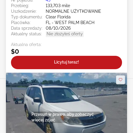
Przebieg:
133,703 mile
Uszkodzenie:
NORMALNE UŻYTKOWANIE
Typ dokumentu:
Clear Florida
Placówka:
FL - WEST PALM BEACH
Data sprzedaży:
08/10/2026
Aktualny status:
Nie złożyłeś oferty
Aktualna oferta:
$0
Licytuj teraz!
Przesuń w prawo, aby zobaczyć
więcej zdjęć