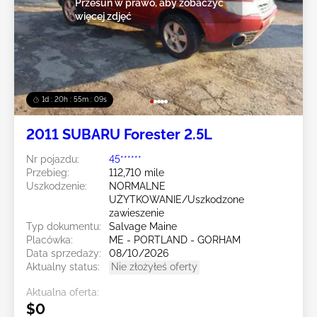
Przesuń w prawo, aby zobaczyć
więcej zdjęć
1d : 20h : 55m : 07s
2011 SUBARU Forester 2.5L
Nr pojazdu:
45******
Przebieg:
112,710 mile
Uszkodzenie:
NORMALNE
UŻYTKOWANIE/Uszkodzone
zawieszenie
Typ dokumentu:
Salvage Maine
Placówka:
ME - PORTLAND - GORHAM
Data sprzedaży:
08/10/2026
Aktualny status:
Nie złożyłeś oferty
Aktualna oferta:
$0