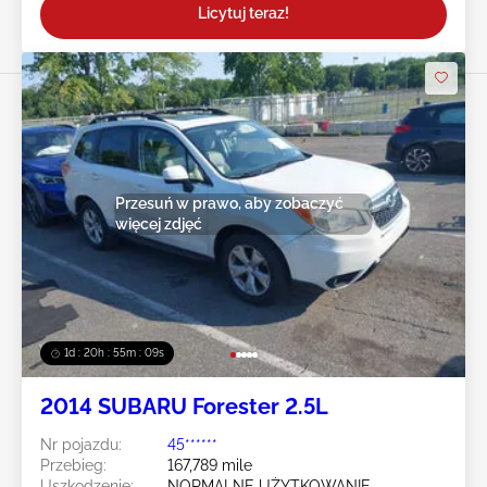
Licytuj teraz!
Przesuń w prawo, aby zobaczyć
więcej zdjęć
1d : 20h : 55m : 07s
2014 SUBARU Forester 2.5L
Nr pojazdu:
45******
Przebieg:
167,789 mile
Uszkodzenie:
NORMALNE UŻYTKOWANIE