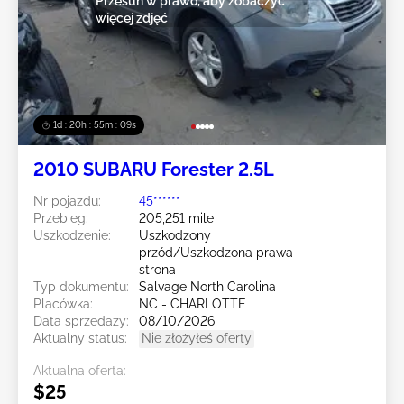
Przesuń w prawo, aby zobaczyć
więcej zdjęć
1d : 20h : 55m : 07s
2010 SUBARU Forester 2.5L
Nr pojazdu:
45******
Przebieg:
205,251 mile
Uszkodzenie:
Uszkodzony
przód/Uszkodzona prawa
strona
Typ dokumentu:
Salvage North Carolina
Placówka:
NC - CHARLOTTE
Data sprzedaży:
08/10/2026
Aktualny status:
Nie złożyłeś oferty
Aktualna oferta:
$25