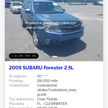
Przesuń w prawo, aby zobaczyć
więcej zdjęć
1d : 20h : 55m : 07s
2009 SUBARU Forester 2.5L
Nr pojazdu:
45******
Przebieg:
160,052 mile
Uszkodzenie:
Uszkodzenie
silnika/Uszkodzony lewy
przód
Typ dokumentu:
Clear Florida
Placówka:
FL - CLEARWATER