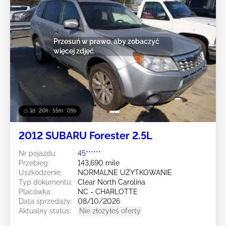
Przesuń w prawo, aby zobaczyć
więcej zdjęć
1d : 20h : 55m : 07s
2012 SUBARU Forester 2.5L
Nr pojazdu:
45******
Przebieg:
143,690 mile
Uszkodzenie:
NORMALNE UŻYTKOWANIE
Typ dokumentu:
Clear North Carolina
Placówka:
NC - CHARLOTTE
Data sprzedaży:
08/10/2026
Aktualny status:
Nie złożyłeś oferty