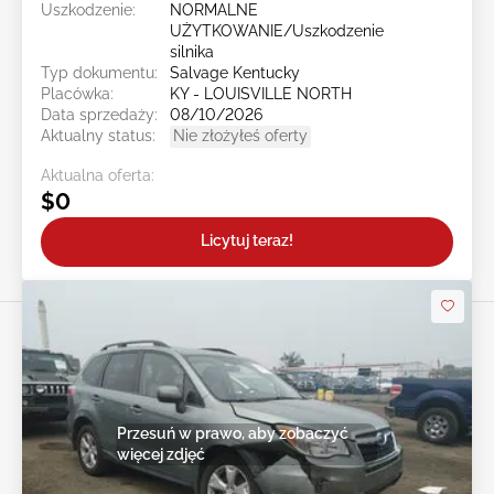
Uszkodzenie:
NORMALNE
UŻYTKOWANIE/Uszkodzenie
silnika
Typ dokumentu:
Salvage Kentucky
Placówka:
KY - LOUISVILLE NORTH
Data sprzedaży:
08/10/2026
Aktualny status:
Nie złożyłeś oferty
Aktualna oferta:
$0
Licytuj teraz!
Przesuń w prawo, aby zobaczyć
więcej zdjęć