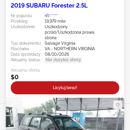
2019 SUBARU Forester 2.5L
Nr pojazdu:
45******
Przebieg:
19,979 mile
Uszkodzenie:
Uszkodzony
przód/Uszkodzona prawa
strona
Typ dokumentu:
Salvage Virginia
Placówka:
VA - NORTHERN VIRGINIA
Data sprzedaży:
08/10/2026
Aktualny status:
Nie złożyłeś oferty
Aktualna oferta:
$0
Licytuj teraz!