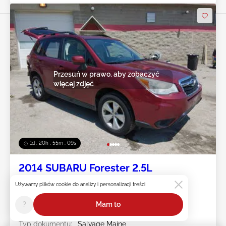
Przesuń w prawo, aby zobaczyć
więcej zdjęć
1d : 20h : 55m : 07s
2014 SUBARU Forester 2.5L
Używamy plików cookie do analizy i personalizacji treści
Nr pojazdu:
45******
Przebieg:
134,261 mile
?
Mam to
Uszkodzenie:
Uszkodzony tył/Brak
danych
Typ dokumentu:
Salvage Maine