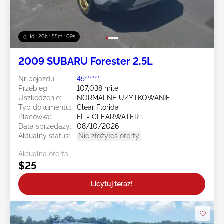
1d : 20h : 55m : 07s
2009 SUBARU Forester 2.5L
Nr pojazdu:
45******
Przebieg:
107,038 mile
Uszkodzenie:
NORMALNE UŻYTKOWANIE
Typ dokumentu:
Clear Florida
Placówka:
FL - CLEARWATER
Data sprzedaży:
08/10/2026
Aktualny status:
Nie złożyłeś oferty
Aktualna oferta:
$25
Licytuj teraz!