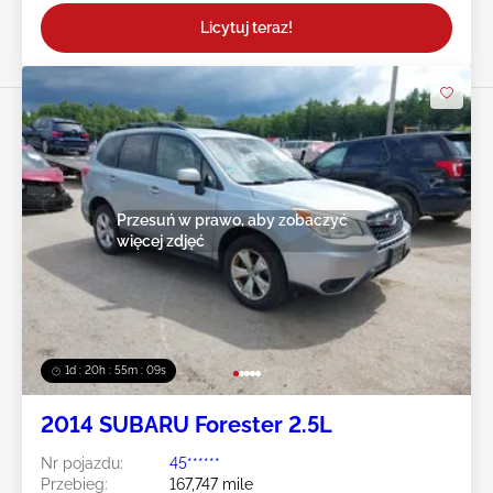
Licytuj teraz!
Przesuń w prawo, aby zobaczyć
więcej zdjęć
1d : 20h : 55m : 07s
2014 SUBARU Forester 2.5L
Nr pojazdu:
45******
Przebieg:
167,747 mile