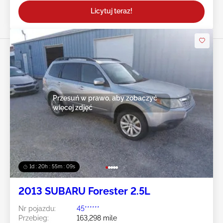
Licytuj teraz!
Przesuń w prawo, aby zobaczyć
więcej zdjęć
1d : 20h : 55m : 07s
2013 SUBARU Forester 2.5L
Nr pojazdu:
45******
Przebieg:
163,298 mile