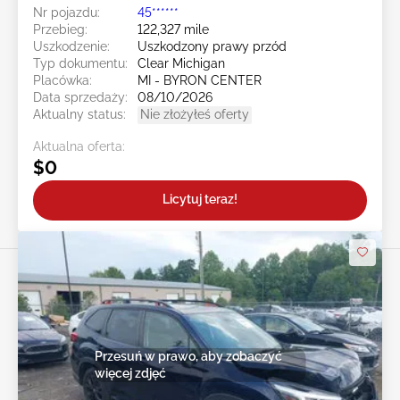
Nr pojazdu:
45******
Przebieg:
122,327 mile
Uszkodzenie:
Uszkodzony prawy przód
Typ dokumentu:
Clear Michigan
Placówka:
MI - BYRON CENTER
Data sprzedaży:
08/10/2026
Aktualny status:
Nie złożyłeś oferty
Aktualna oferta:
$0
Licytuj teraz!
Przesuń w prawo, aby zobaczyć
więcej zdjęć