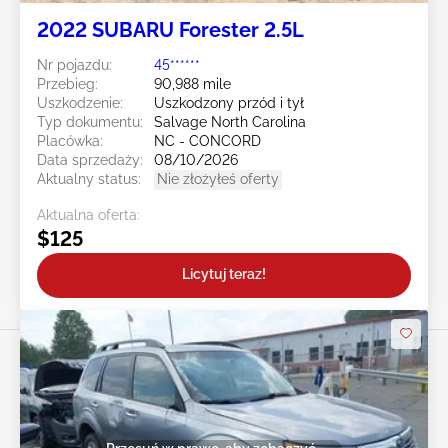
2022 SUBARU Forester 2.5L
Nr pojazdu:
45******
Przebieg:
90,988 mile
Uszkodzenie:
Uszkodzony przód i tył
Typ dokumentu:
Salvage North Carolina
Placówka:
NC - CONCORD
Data sprzedaży:
08/10/2026
Aktualny status:
Nie złożyłeś oferty
Aktualna oferta:
$125
Licytuj teraz!