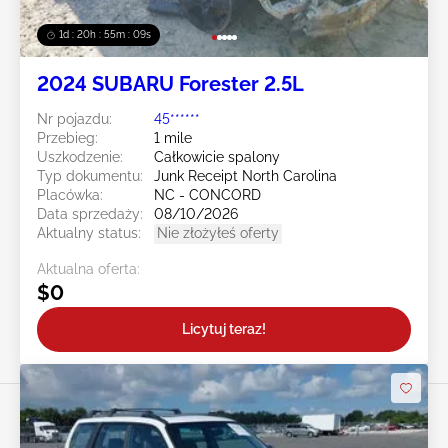
1d : 20h : 55m : 07s
2024 SUBARU Forester 2.5L
Nr pojazdu:
45******
Przebieg:
1 mile
Uszkodzenie:
Całkowicie spalony
Typ dokumentu:
Junk Receipt North Carolina
Placówka:
NC - CONCORD
Data sprzedaży:
08/10/2026
Aktualny status:
Nie złożyłeś oferty
Aktualna oferta:
$0
Licytuj teraz!