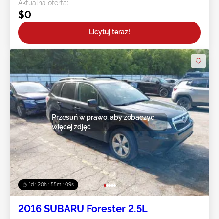
Aktualna oferta:
$0
Licytuj teraz!
Przesuń w prawo, aby zobaczyć
więcej zdjęć
1d : 20h : 55m : 07s
2016 SUBARU Forester 2.5L