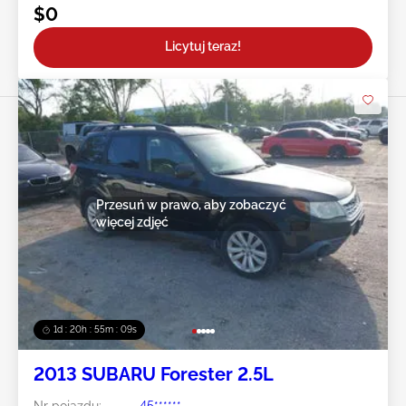
$0
Licytuj teraz!
Przesuń w prawo, aby zobaczyć
więcej zdjęć
1d : 20h : 55m : 07s
2013 SUBARU Forester 2.5L
Nr pojazdu:
45******