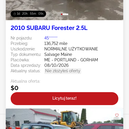
1d : 20h : 55m : 07s
2010 SUBARU Forester 2.5L
Nr pojazdu:
45******
Przebieg:
136,752 mile
Uszkodzenie:
NORMALNE UŻYTKOWANIE
Typ dokumentu:
Salvage Maine
Placówka:
ME - PORTLAND - GORHAM
Data sprzedaży:
08/10/2026
Aktualny status:
Nie złożyłeś oferty
Aktualna oferta:
$0
Licytuj teraz!