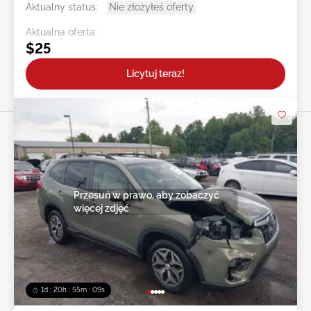
Aktualny status:
Nie złożyłeś oferty
Aktualna oferta:
$25
Licytuj teraz!
Przesuń w prawo, aby zobaczyć
więcej zdjęć
1d : 20h : 55m : 07s