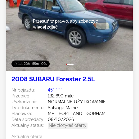
Przesuń w prawo, aby zobaczyć
więcej zdjęć
1d : 20h : 55m : 07s
2008 SUBARU Forester 2.5L
Nr pojazdu:
45******
Przebieg:
132,690 mile
Uszkodzenie:
NORMALNE UŻYTKOWANIE
Typ dokumentu:
Salvage Maine
Placówka:
ME - PORTLAND - GORHAM
Data sprzedaży:
08/10/2026
Aktualny status:
Nie złożyłeś oferty
Aktualna oferta: