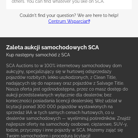
others. You can find whatever you like on SCA.
Couldn't find your question? We are here to help!
Centrum Wsparcia
Zaleta aukcji samochodowych SCA
Kup następny samochód z SCA
SCA Auctions to w 100% internetowy samochodowy dom
aukcyjny, specjalizujący się w hurtowej odsprzedaży
pojazdów rozbitych, lekko uszkodzonych, z Clean Title,
nadających się do naprawy oraz pojazdów z Salvage Title.
Nasza oferta jest ogólnodostępna, przez co masz dostęp do
aukcji przedstawianych wyłącznie dla dealerów, bez
konieczności posiadania licencji dealerskiej. Weź udział w
licytacji ponad 300 000 pojazdów wystawionych na
sprzedaż IAA w tych samych cenach hurtowych, co u
dealerów samochodowych — wyeliminuj pośredników. Znajdź
najlepsze oferty na samochody osobowe, ciężarowe, SUV-y,
łodzie, przyczepy i inne pojazdy w SCA. Możemy zająć się
Twoim samochodem i procedurą licytacji!