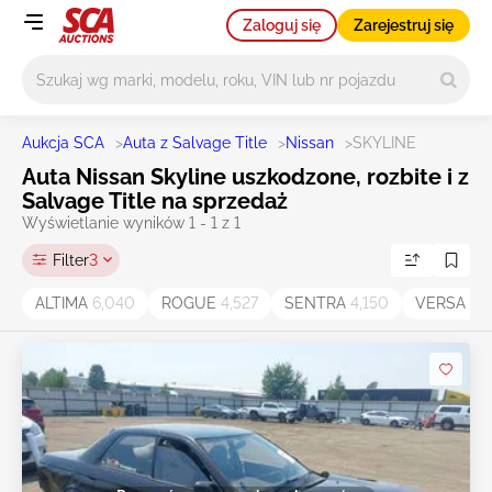
Zaloguj się
Zarejestruj się
Główne wyszukiwanie
Aukcja SCA
>
Auta z Salvage Title
>
Nissan
>
SKYLINE
Auta Nissan Skyline uszkodzone, rozbite i z
Salvage Title na sprzedaż
Wyświetlanie wyników 1 - 1 z 1
Filter
3
ALTIMA
6,040
ROGUE
4,527
SENTRA
4,150
VERSA
1,7