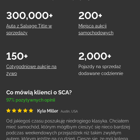
300,000+
200+
Auta z Salvage Title w
Miejsca aukcji
sprzedaży
samochodowych
150+
2,000+
Cotygodniowe aukcje na
Pojazdy na sprzedaż
żywo
dodawane codziennie
Co mówią klienci o SCA?
97% pozytywnych opinii
Kyle Miller
Austin, USA
Od jakiegoś czasu poszukuję niedrogiego klasyka. Chciałem
mieć samochód, którym mógłbym cieszyć się nieco bardziej
podczas weekendowych przejażdżek niż takim zwykłym
autem, którym jeżdżę na co dzień. Cieszę się, że mój kolega