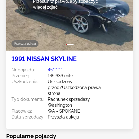
Przesuń w prawo, aby zobaczyć
więcej zdjęć
Przyszła aukcja
1991 NISSAN SKYLINE
Nr pojazdu:
45******
Przebieg:
145,636 mile
Uszkodzenie:
Uszkodzony
przód/Uszkodzona prawa
strona
Typ dokumentu:
Rachunek sprzedaży
Washington
Placówka:
WA - SPOKANE
Data sprzedaży:
Przyszła aukcja
Popularne pojazdy