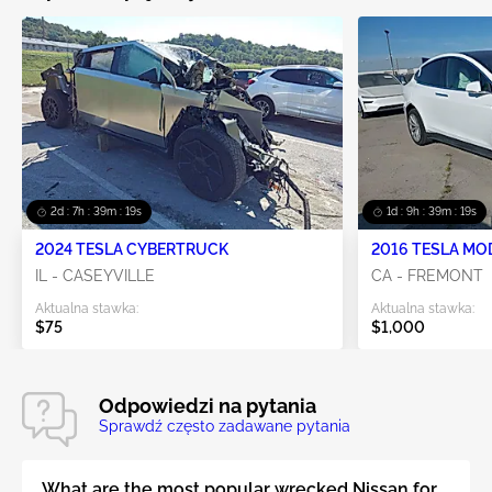
2d : 7h : 39m : 19s
1d : 9h : 39m : 19s
2024 TESLA CYBERTRUCK
2016 TESLA MO
IL - CASEYVILLE
CA - FREMONT
Aktualna stawka:
Aktualna stawka:
$75
$1,000
Odpowiedzi na pytania
Sprawdź często zadawane pytania
What are the most popular wrecked Nissan for