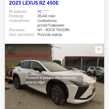
2023 LEXUS RZ 450E
Nr pojazdu:
45******
Przebieg:
26,441 mile
Uszkodzenie:
Uszkodzony
przód/Całkowite
Placówka:
NY - ROCK TAVERN
Data sprzedaży:
Przyszła aukcja
Przesuń w prawo, aby zobaczyć
więcej zdjęć