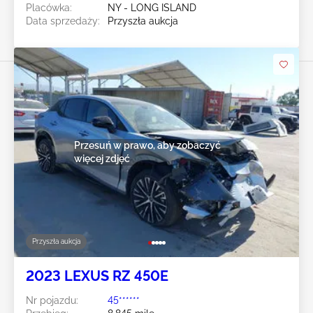
Placówka:
NY - LONG ISLAND
Data sprzedaży:
Przyszła aukcja
Przesuń w prawo, aby zobaczyć
więcej zdjęć
Przyszła aukcja
2023 LEXUS RZ 450E
Nr pojazdu:
45******