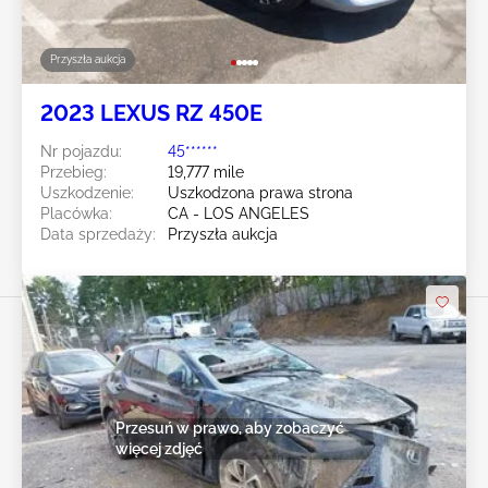
Przyszła aukcja
2023 LEXUS RZ 450E
Nr pojazdu:
45******
Przebieg:
19,777 mile
Uszkodzenie:
Uszkodzona prawa strona
Placówka:
CA - LOS ANGELES
Data sprzedaży:
Przyszła aukcja
Przesuń w prawo, aby zobaczyć
więcej zdjęć