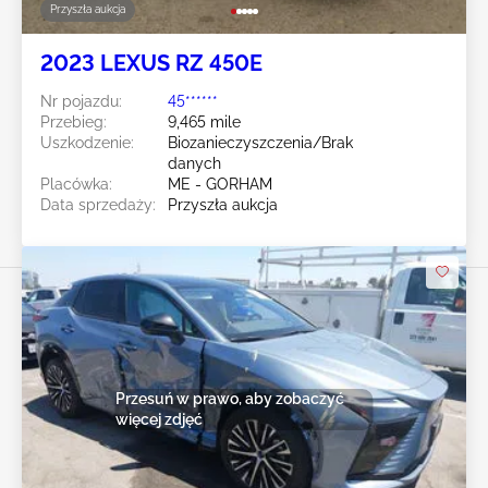
Przyszła aukcja
2023 LEXUS RZ 450E
Nr pojazdu:
45******
Przebieg:
9,465 mile
Uszkodzenie:
Biozanieczyszczenia/Brak
danych
Placówka:
ME - GORHAM
Data sprzedaży:
Przyszła aukcja
Przesuń w prawo, aby zobaczyć
więcej zdjęć