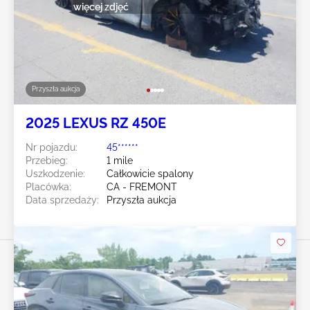
więcej zdjęć
Przyszła aukcja
2025 LEXUS RZ 450E
Nr pojazdu:
45******
Przebieg:
1 mile
Uszkodzenie:
Całkowicie spalony
Placówka:
CA - FREMONT
Data sprzedaży:
Przyszła aukcja