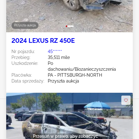
Przyszła aukcja
2024 LEXUS RZ 450E
Nr pojazdu:
45******
Przebieg:
35,511 mile
Uszkodzenie:
Po
dachowaniu/Biozanieczyszczenia
Placówka:
PA - PITTSBURGH-NORTH
Data sprzedaży:
Przyszła aukcja
Przesuń w prawo, aby zobaczyć