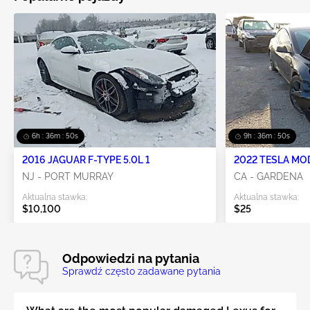
6h : 36m : 49s
9h : 36m : 49s
2016 JAGUAR F-TYPE 5.0L 1
2022 TESLA MO
NJ - PORT MURRAY
CA - GARDENA
Aktualna stawka:
Aktualna stawka:
$10,100
$25
Odpowiedzi na pytania
Sprawdź często zadawane pytania