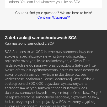
others. You can find whatever you like on SCA.
Couldn't find your question? We are here to help!
Centrum Wsparcia
Zaleta aukcji samochodowych SCA
Kup następny samochód z SCA
SCA Auctions to w 100% internetowy samochodowy dom
aukcyjny, specjalizujący się w hurtowej odsprzedaży
pojazdów rozbitych, lekko uszkodzonych, z Clean Title,
nadających się do naprawy oraz pojazdów z Salvage Title.
Nasza oferta jest ogólnodostępna, przez co masz dostęp do
aukcji przedstawianych wyłącznie dla dealerów, bez
konieczności posiadania licencji dealerskiej. Weź udział w
licytacji ponad 300 000 pojazdów wystawionych na
sprzedaż IAA w tych samych cenach hurtowych, co u
dealerów samochodowych — wyeliminuj pośredników. Znajdź
najlepsze oferty na samochody osobowe, ciężarowe, SUV-y,
łodzie, przyczepy i inne pojazdy w SCA. Możemy zająć się
Twoim samochodem i procedurą licytacji!