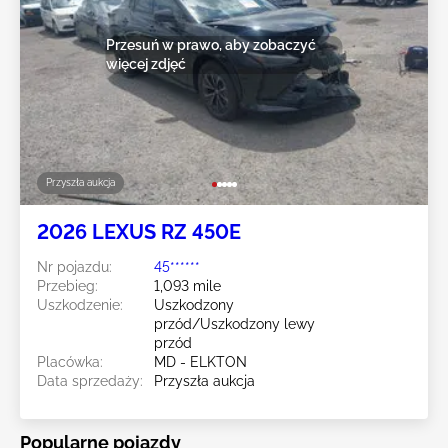
Przesuń w prawo, aby zobaczyć
więcej zdjęć
Przyszła aukcja
2026 LEXUS RZ 450E
Nr pojazdu:
45******
Przebieg:
1,093 mile
Uszkodzenie:
Uszkodzony
przód/Uszkodzony lewy
przód
Placówka:
MD - ELKTON
Data sprzedaży:
Przyszła aukcja
Popularne pojazdy