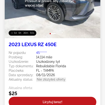
Przesuń w prawo, aby zobaczyć
więcej zdjęć
5d : 6h : 36m : 49s
2023 LEXUS RZ 450E
Nr pojazdu:
45******
Przebieg:
14,114 mile
Uszkodzenie:
Uszkodzony tył
Typ dokumentu:
Rebuildable Florida
Placówka:
FL - TAMPA
Data sprzedaży:
08/11/2026
Aktualny status:
Nie złożyłeś oferty
Aktualna oferta:
$25
Licytuj teraz!