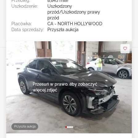
Przebieg:
8,845 mile
Uszkodzenie:
Uszkodzony
przód/Uszkodzony prawy
przód
Placówka:
CA - NORTH HOLLYWOOD
Data sprzedaży:
Przyszła aukcja
Przesuń w prawo, aby zobaczyć
więcej zdjęć
Przyszła aukcja