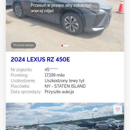
Przesuń w prawo, aby zobaczyć
więcej zdjęć
Przyszła aukcja
2024 LEXUS RZ 450E
Nr pojazdu:
45******
Przebieg:
17,199 mile
Uszkodzenie:
Uszkodzony lewy tył
Placówka:
NY - STATEN ISLAND
Data sprzedaży:
Przyszła aukcja