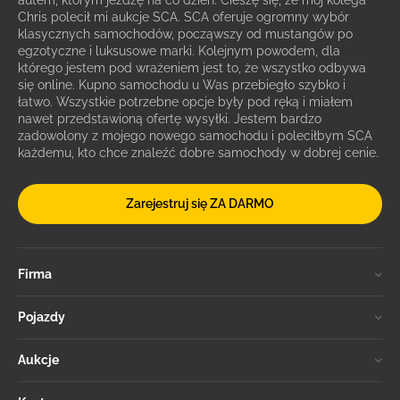
autem, którym jeżdżę na co dzień. Cieszę się, że mój kolega
Chris polecił mi aukcje SCA. SCA oferuje ogromny wybór
klasycznych samochodów, począwszy od mustangów po
egzotyczne i luksusowe marki. Kolejnym powodem, dla
którego jestem pod wrażeniem jest to, że wszystko odbywa
się online. Kupno samochodu u Was przebiegło szybko i
łatwo. Wszystkie potrzebne opcje były pod ręką i miałem
nawet przedstawioną ofertę wysyłki. Jestem bardzo
zadowolony z mojego nowego samochodu i poleciłbym SCA
każdemu, kto chce znaleźć dobre samochody w dobrej cenie.
Zarejestruj się ZA DARMO
Firma
Pojazdy
Aukcje