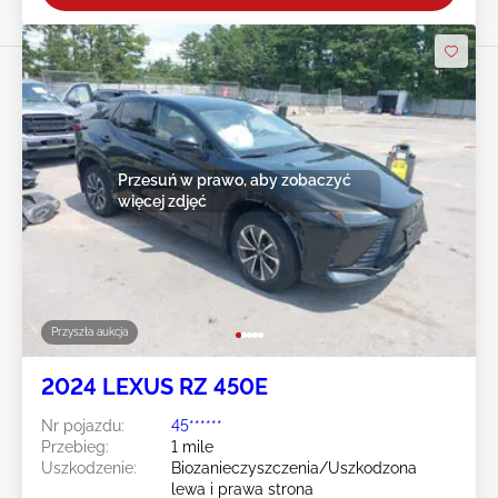
Przesuń w prawo, aby zobaczyć
więcej zdjęć
Przyszła aukcja
2024 LEXUS RZ 450E
Nr pojazdu:
45******
Przebieg:
1 mile
Uszkodzenie:
Biozanieczyszczenia/Uszkodzona
lewa i prawa strona