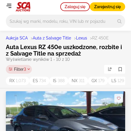
Zaloguj się
Zarejestruj się
Główne wyszukiwanie
Aukcja SCA
>
Auta z Salvage Title
>
Lexus
>
RZ 450E
Auta Lexus RZ 450e uszkodzone, rozbite i
z Salvage Title na sprzedaż
Wyświetlanie wyników 1 - 10 z 10
Filter
3
RX
1,073
ES
734
IS
388
NX
311
GX
179
LS
129