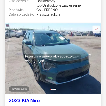
Uszkodzenie:
Uszkodzony
tył/Uszkodzone zawieszenie
Placówka:
CA - FRESNO
Data sprzedaży:
Przyszła aukcja
Przesuń w prawo, aby zobaczyć
więcej zdjęć
Przyszła aukcja
2023 KIA Niro