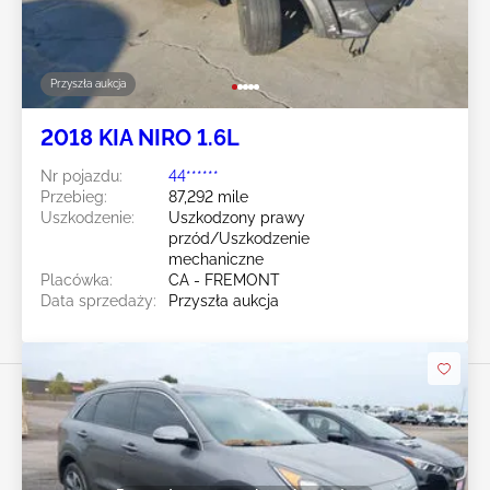
Przyszła aukcja
2018 KIA NIRO 1.6L
Nr pojazdu:
44******
Przebieg:
87,292 mile
Uszkodzenie:
Uszkodzony prawy
przód/Uszkodzenie
mechaniczne
Placówka:
CA - FREMONT
Data sprzedaży:
Przyszła aukcja