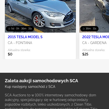
5d : 0h : 36m : 30s
36m : 30s
2015 TESLA MODEL S
2022 TESLA MO
CA - FONTANA
CA - GARDENA
Aktualna stawka:
Aktualna stawka:
$0
$25
Zaleta aukcji samochodowych SCA
Kup następny samochód z SCA
SCA Auctions to w 100% internetowy samochodowy dom
aukcyjny, specjalizujący się w hurtowej odsprzedaży
pojazdów rozbitych, lekko uszkodzonych, z Clean Title,