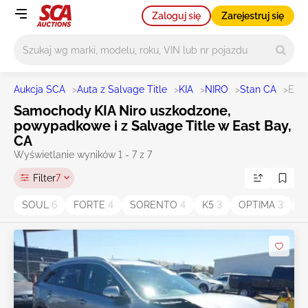
Zaloguj się
Zarejestruj się
Główne wyszukiwanie
Aukcja SCA
>
Auta z Salvage Title
>
KIA
>
NIRO
>
Stan CA
>
East
Samochody KIA Niro uszkodzone,
powypadkowe i z Salvage Title w East Bay,
CA
Wyświetlanie wyników 1 - 7 z 7
Filter
7
SOUL
6
FORTE
4
SORENTO
4
K5
3
OPTIMA
3
E