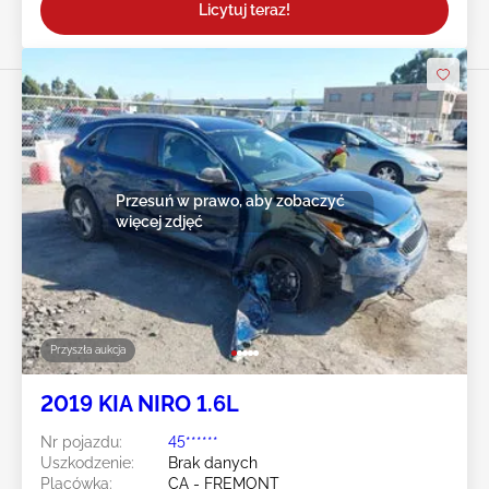
Licytuj teraz!
Przesuń w prawo, aby zobaczyć
więcej zdjęć
Przyszła aukcja
2019 KIA NIRO 1.6L
Nr pojazdu:
45******
Uszkodzenie:
Brak danych
Placówka:
CA - FREMONT