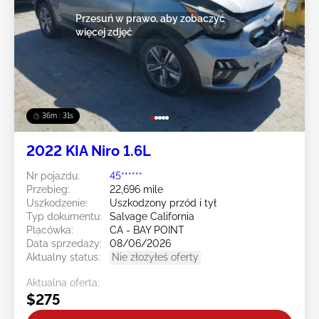
Przesuń w prawo, aby zobaczyć
więcej zdjęć
36m : 30s
2022 KIA Niro 1.6L
Nr pojazdu:
45******
Przebieg:
22,696 mile
Uszkodzenie:
Uszkodzony przód i tył
Typ dokumentu:
Salvage California
Placówka:
CA - BAY POINT
Data sprzedaży:
08/06/2026
Aktualny status:
Nie złożyłeś oferty
Aktualna oferta:
$275