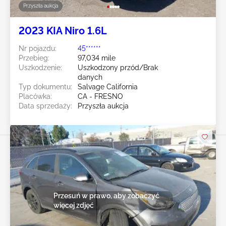
Przyszła aukcja
2023 KIA Niro 1.6L
Nr pojazdu:
45******
Przebieg:
97,034 mile
Uszkodzenie:
Uszkodzony przód/Brak
danych
Typ dokumentu:
Salvage California
Placówka:
CA - FRESNO
Data sprzedaży:
Przyszła aukcja
Przesuń w prawo, aby zobaczyć
więcej zdjęć