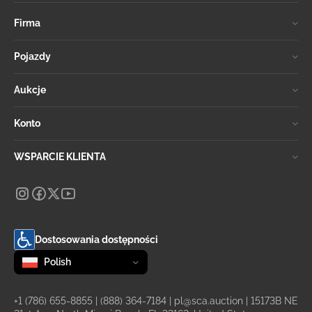
Firma
Pojazdy
Aukcje
Konto
WSPARCIE KLIENTA
Dostosowania dostępności
Zmień język
selected
Polish
+1 (786) 655-8855
|
(888) 364-7184
|
pl@sca.auction
| 15173B NE