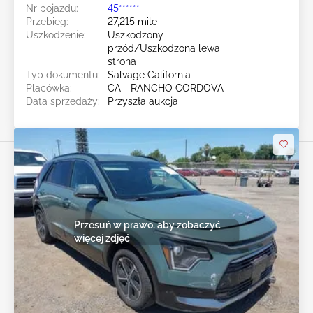
Nr pojazdu:
45******
Przebieg:
27,215 mile
Uszkodzenie:
Uszkodzony
przód/Uszkodzona lewa
strona
Typ dokumentu:
Salvage California
Placówka:
CA - RANCHO CORDOVA
Data sprzedaży:
Przyszła aukcja
Przesuń w prawo, aby zobaczyć
więcej zdjęć