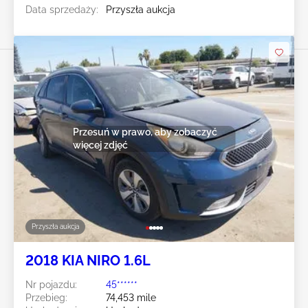
Data sprzedaży:
Przyszła aukcja
Przesuń w prawo, aby zobaczyć
więcej zdjęć
Przyszła aukcja
2018 KIA NIRO 1.6L
Nr pojazdu:
45******
Przebieg:
74,453 mile