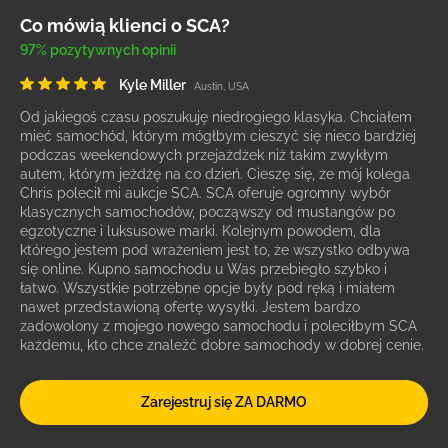
Co mówią klienci o SCA?
97% pozytywnych opinii
Kyle Miller
Austin, USA
Od jakiegoś czasu poszukuję niedrogiego klasyka. Chciałem
mieć samochód, którym mógłbym cieszyć się nieco bardziej
podczas weekendowych przejażdżek niż takim zwykłym
autem, którym jeżdżę na co dzień. Cieszę się, że mój kolega
Chris polecił mi aukcje SCA. SCA oferuje ogromny wybór
klasycznych samochodów, począwszy od mustangów po
egzotyczne i luksusowe marki. Kolejnym powodem, dla
którego jestem pod wrażeniem jest to, że wszystko odbywa
się online. Kupno samochodu u Was przebiegło szybko i
łatwo. Wszystkie potrzebne opcje były pod ręką i miałem
nawet przedstawioną ofertę wysyłki. Jestem bardzo
zadowolony z mojego nowego samochodu i poleciłbym SCA
każdemu, kto chce znaleźć dobre samochody w dobrej cenie.
Zarejestruj się ZA DARMO