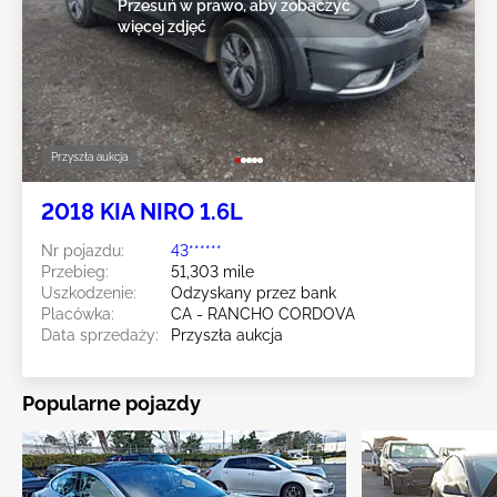
Przesuń w prawo, aby zobaczyć
więcej zdjęć
Przyszła aukcja
2018 KIA NIRO 1.6L
Nr pojazdu:
43******
Przebieg:
51,303 mile
Uszkodzenie:
Odzyskany przez bank
Placówka:
CA - RANCHO CORDOVA
Data sprzedaży:
Przyszła aukcja
Popularne pojazdy