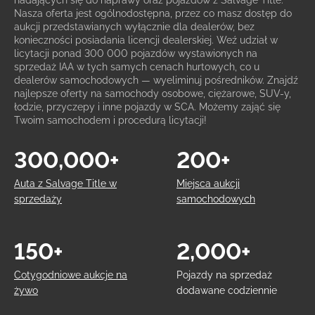
nadających się do naprawy oraz pojazdów z Salvage Title.
Nasza oferta jest ogólnodostępna, przez co masz dostęp do
aukcji przedstawianych wyłącznie dla dealerów, bez
konieczności posiadania licencji dealerskiej. Weź udział w
licytacji ponad 300 000 pojazdów wystawionych na
sprzedaż IAA w tych samych cenach hurtowych, co u
dealerów samochodowych — wyeliminuj pośredników. Znajdź
najlepsze oferty na samochody osobowe, ciężarowe, SUV-y,
łodzie, przyczepy i inne pojazdy w SCA. Możemy zająć się
Twoim samochodem i procedurą licytacji!
300,000+
200+
Auta z Salvage Title w
Miejsca aukcji
sprzedaży
samochodowych
150+
2,000+
Cotygodniowe aukcje na
Pojazdy na sprzedaż
żywo
dodawane codziennie