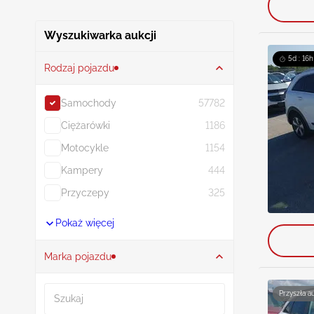
Wyszukiwarka aukcji
5d : 16h
Rodzaj pojazdu
Samochody
57782
Ciężarówki
1186
Motocykle
1154
Kampery
444
Przyczepy
325
Pokaż więcej
Marka pojazdu
Szukaj
Przyszła a