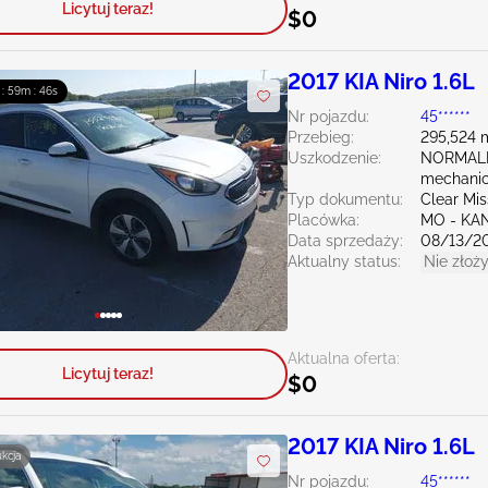
Licytuj teraz!
$0
2017 KIA Niro 1.6L
 : 59m : 45s
Nr pojazdu:
45******
Przebieg:
295,524 
Uszkodzenie:
NORMALN
mechani
Typ dokumentu:
Clear Mis
Placówka:
MO - KA
Data sprzedaży:
08/13/2
Aktualny status:
Nie złoży
Aktualna oferta:
Licytuj teraz!
$0
2017 KIA Niro 1.6L
ukcja
Nr pojazdu:
45******