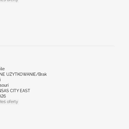
ile
NE UŻYTKOWANIE/Brak
i
souri
NSAS CITY EAST
026
łeś oferty