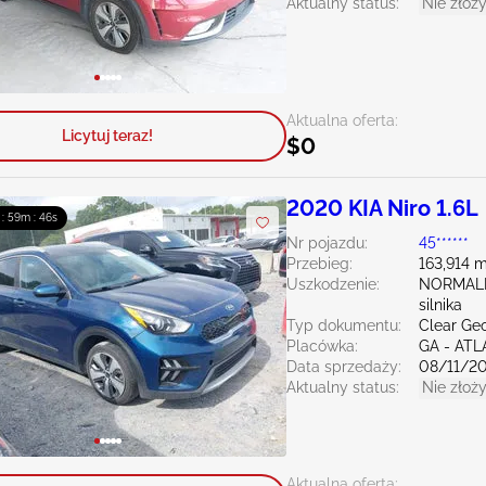
Aktualny status:
Nie złoży
Aktualna oferta:
Licytuj teraz!
$0
2020 KIA Niro 1.6L
 : 59m : 45s
Nr pojazdu:
45******
Przebieg:
163,914 m
Uszkodzenie:
NORMALN
silnika
Typ dokumentu:
Clear Ge
Placówka:
GA - AT
Data sprzedaży:
08/11/2
Aktualny status:
Nie złoży
Aktualna oferta: