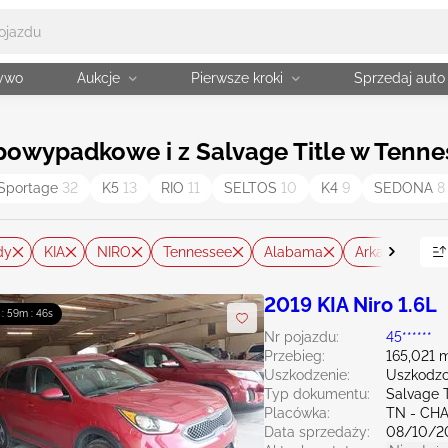
żywo
Aukcje
Pierwsze kroki
Sprzedaj auto
owypadkowe i z Salvage Title w Tenne
Sportage
32
K5
13
RIO
11
SELTOS
10
K4
9
SEDONA
8
dy
KIA
NIRO
Tennessee
Alabama
Arkansas
2019 KIA Niro 1.6L
 : 59m : 45s
Nr pojazdu:
45******
Przebieg:
165,021 m
Uszkodzenie:
Uszkodzo
Typ dokumentu:
Salvage 
Placówka:
TN - CH
Data sprzedaży:
08/10/2