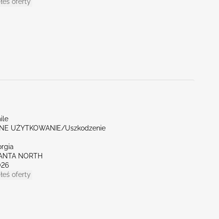
łeś oferty
ile
E UŻYTKOWANIE/Uszkodzenie
orgia
LANTA NORTH
026
łeś oferty