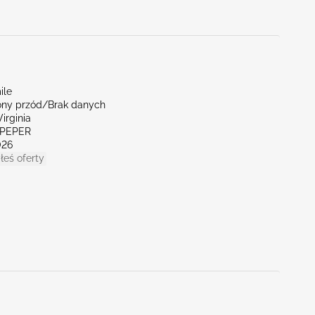
ile
ny przód/Brak danych
irginia
LPEPER
026
łeś oferty