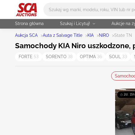
Główne wyszukiwanie
Strona główna
Szukaj i Licytuj!
Aukcje na 
Aukcja SCA
>
Auta z Salvage Title
>
KIA
>
NIRO
>
State TN
Samochody KIA Niro uszkodzone, p
FORTE
53
SORENTO
38
OPTIMA
36
SOUL
33
Samocho
2d : 15h