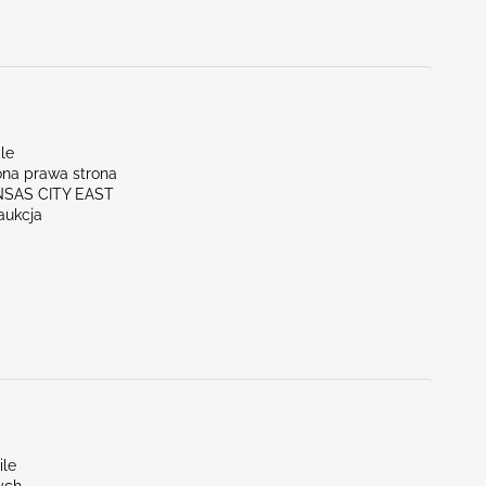
le
na prawa strona
NSAS CITY EAST
aukcja
ile