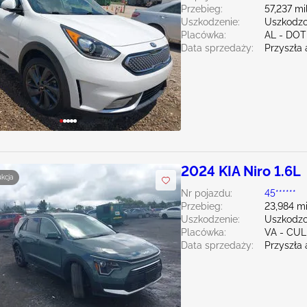
Przebieg:
57,237 mi
Uszkodzenie:
Uszkodzo
Placówka:
AL - DO
Data sprzedaży:
Przyszła 
2024 KIA Niro 1.6L
ukcja
Nr pojazdu:
45******
Przebieg:
23,984 mi
Uszkodzenie:
Uszkodzo
Placówka:
VA - CU
Data sprzedaży:
Przyszła 