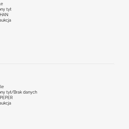
le
ny tył
THAN
aukcja
le
ny tył/Brak danych
LPEPER
aukcja