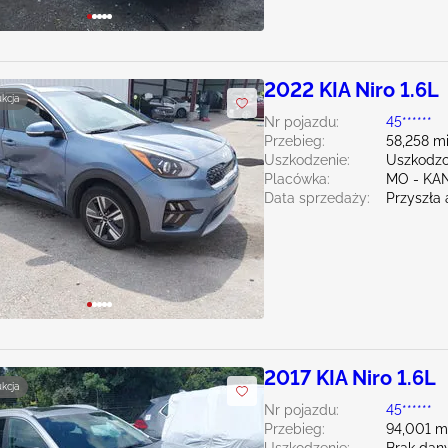
2022 KIA Niro 1.6L
ukcja
Nr pojazdu:
45******
Przebieg:
58,258 mi
Uszkodzenie:
Uszkodzo
Placówka:
MO - KA
Data sprzedaży:
Przyszła 
2017 KIA Niro 1.6L
ukcja
Nr pojazdu:
45******
Przebieg:
94,001 m