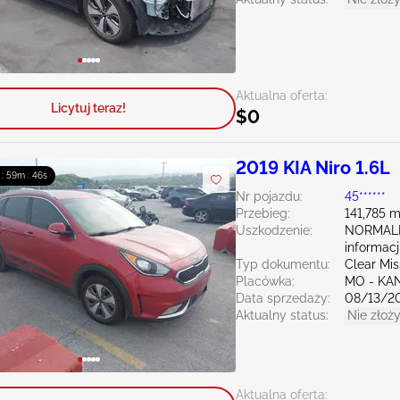
Aktualna oferta:
Licytuj teraz!
$0
2019 KIA Niro 1.6L
 : 59m : 45s
Nr pojazdu:
45******
Przebieg:
141,785 m
Uszkodzenie:
NORMAL
informacj
Typ dokumentu:
Clear Mis
Placówka:
MO - KA
Data sprzedaży:
08/13/2
Aktualny status:
Nie złoży
Aktualna oferta: