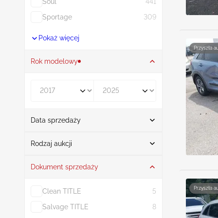
Soul
441
Sportage
309
Pokaż więcej
Przyszła a
Rok modelowy
Rocznik od
Rocznik do
Data sprzedaży
Od
Do
Rodzaj aukcji
Dokument sprzedaży
Licytacja
39
Przyszła a
Clean TITLE
5
Salvage TITLE
8