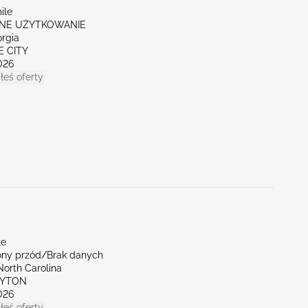
ile
NE UŻYTKOWANIE
orgia
E CITY
026
łeś oferty
le
ny przód/Brak danych
North Carolina
AYTON
026
łeś oferty