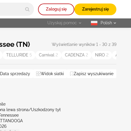
Zaloguj się
Zarejestruj się
Uzyskaj pomoc
Polish
selected
ssee (TN)
Wyświetlanie wyników 1 - 30 z 39
TELLURIDE
5
Carnival
2
CADENZA
2
NIRO
2
AMANT
Georgia
Data sprzedaży
Kentucky
Widok siatki
Missouri
Zapisz wyszukiwanie
North Carolina
Virginia
ile
na lewa strona/Uszkodzony tył
Tennessee
ATTANOOGA
026