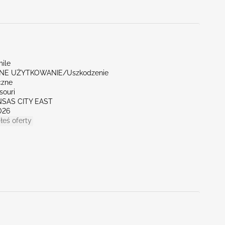
mile
E UŻYTKOWANIE/Uszkodzenie
czne
souri
NSAS CITY EAST
026
łeś oferty