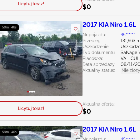
Licytuj teraz!
$0
2017 KIA Niro 1.6L
 : 59m : 45s
Nr pojazdu:
45******
Przebieg:
131,963 m
Uszkodzenie:
Uszkodzo
Typ dokumentu:
Salvage V
Placówka:
VA - CU
Data sprzedaży:
08/11/2
Aktualny status:
Nie złoży
Aktualna oferta:
Licytuj teraz!
$0
2017 KIA Niro 1.6L
 : 59m : 45s
Nr pojazdu:
45******