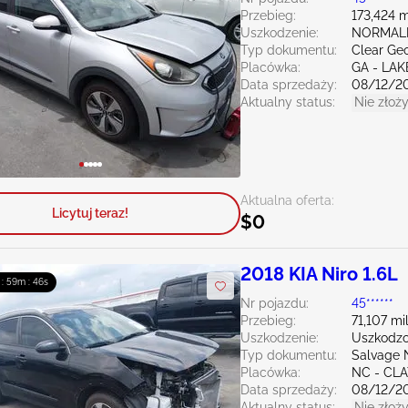
Przebieg:
173,424 m
Uszkodzenie:
NORMAL
Typ dokumentu:
Clear Ge
Placówka:
GA - LAK
Data sprzedaży:
08/12/2
Aktualny status:
Nie złoży
Aktualna oferta:
Licytuj teraz!
$0
2018 KIA Niro 1.6L
 : 59m : 45s
Nr pojazdu:
45******
Przebieg:
71,107 mi
Uszkodzenie:
Uszkodzo
Typ dokumentu:
Salvage 
Placówka:
NC - CL
Data sprzedaży:
08/12/2
Aktualny status:
Nie złoży