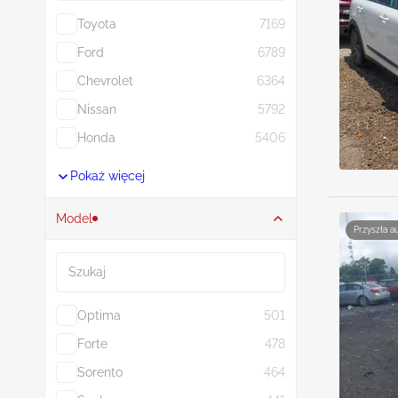
Toyota
7169
Ford
6789
Chevrolet
6364
Nissan
5792
Honda
5406
Pokaż więcej
Model
Przyszła a
Szukaj
Optima
501
Forte
478
Sorento
464