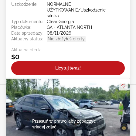
Uszkodzenie:
NORMALNE
UŻYTKOWANIE/Uszkodzenie
silnika
Typ dokumentu:
Clear Georgia
Placówka:
GA - ATLANTA NORTH
Data sprzedaży:
08/11/2026
Aktualny status:
Nie złożyłeś oferty
Aktualna oferta:
$0
Licytuj teraz!
Przesuń w prawo, aby zobaczyć
więcej zdjęć