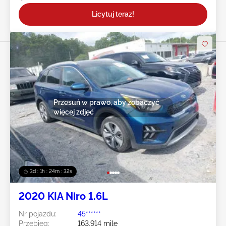
Licytuj teraz!
Przesuń w prawo, aby zobaczyć
więcej zdjęć
3d : 1h : 24m : 29s
2020 KIA Niro 1.6L
Nr pojazdu:
45******
Przebieg:
163,914 mile