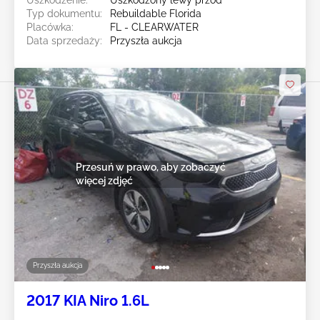
Typ dokumentu:
Rebuildable Florida
Placówka:
FL - CLEARWATER
Data sprzedaży:
Przyszła aukcja
Przesuń w prawo, aby zobaczyć
więcej zdjęć
Przyszła aukcja
2017 KIA Niro 1.6L