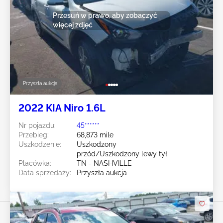
Przesuń w prawo, aby zobaczyć
więcej zdjęć
Przyszła aukcja
2022 KIA Niro 1.6L
Nr pojazdu:
45******
Przebieg:
68,873 mile
Uszkodzenie:
Uszkodzony
przód/Uszkodzony lewy tył
Placówka:
TN - NASHVILLE
Data sprzedaży:
Przyszła aukcja