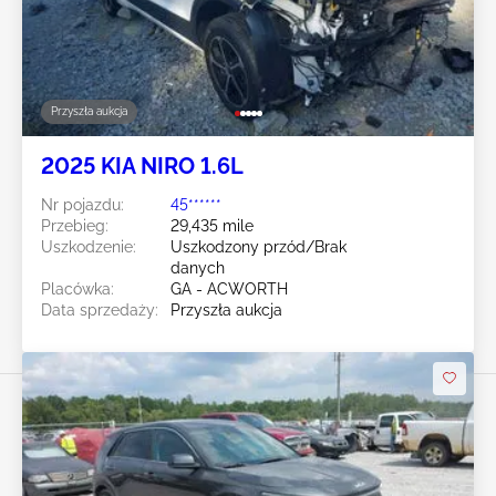
Przyszła aukcja
2025 KIA NIRO 1.6L
Nr pojazdu:
45******
Przebieg:
29,435 mile
Uszkodzenie:
Uszkodzony przód/Brak
danych
Placówka:
GA - ACWORTH
Data sprzedaży:
Przyszła aukcja