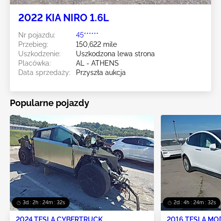
2022 KIA NIRO 1.6L
Nr pojazdu:
45******
Przebieg:
150,622 mile
Uszkodzenie:
Uszkodzona lewa strona
Placówka:
AL - ATHENS
Data sprzedaży:
Przyszła aukcja
Popularne pojazdy
3d : 2h : 24m : 29s
2d : 4h : 24m : 29s
2024 TESLA CYBERTRUCK
2016 TESLA MO