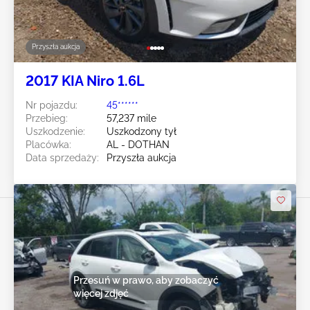
Przyszła aukcja
2017 KIA Niro 1.6L
Nr pojazdu:
45******
Przebieg:
57,237 mile
Uszkodzenie:
Uszkodzony tył
Placówka:
AL - DOTHAN
Data sprzedaży:
Przyszła aukcja
Przesuń w prawo, aby zobaczyć
więcej zdjęć