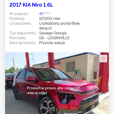
2017 KIA Niro 1.6L
Nr pojazdu:
45******
Przebieg:
117,000 mile
Uszkodzenie:
Uszkodzony przód/Brak
danych
Typ dokumentu:
Salvage Georgia
Placówka:
GA - LOGANVILLE
Data sprzedaży:
Przyszła aukcja
Przesuń w prawo, aby zobaczyć
więcej zdjęć