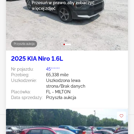
Przesuń w prawo, aby zobaczyć
więcej zdjęć
Przyszła aukcja
2025 KIA Niro 1.6L
Nr pojazdu:
45******
Przebieg:
65,338 mile
Uszkodzenie:
Uszkodzona lewa
strona/Brak danych
Placówka:
FL - MILTON
Data sprzedaży:
Przyszła aukcja