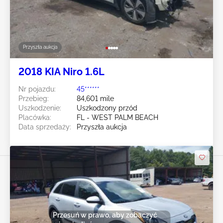
Przyszła aukcja
2018 KIA Niro 1.6L
Nr pojazdu:
45******
Przebieg:
84,601 mile
Uszkodzenie:
Uszkodzony przód
Placówka:
FL - WEST PALM BEACH
Data sprzedaży:
Przyszła aukcja
Przesuń w prawo, aby zobaczyć