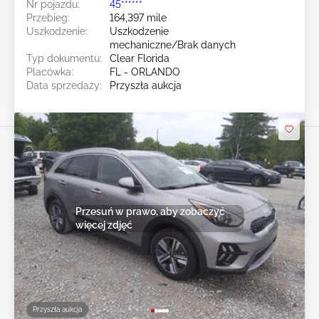
Nr pojazdu:
45******
Przebieg:
164,397 mile
Uszkodzenie:
Uszkodzenie
mechaniczne/Brak danych
Typ dokumentu:
Clear Florida
Placówka:
FL - ORLANDO
Data sprzedaży:
Przyszła aukcja
Przesuń w prawo, aby zobaczyć
więcej zdjęć
Przyszła aukcja