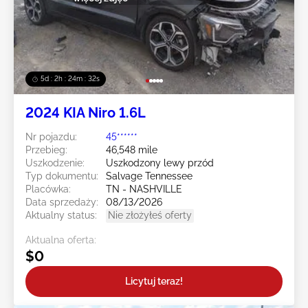
5d : 2h : 24m : 29s
2024 KIA Niro 1.6L
Nr pojazdu:
45******
Przebieg:
46,548 mile
Uszkodzenie:
Uszkodzony lewy przód
Typ dokumentu:
Salvage Tennessee
Placówka:
TN - NASHVILLE
Data sprzedaży:
08/13/2026
Aktualny status:
Nie złożyłeś oferty
Aktualna oferta:
$0
Licytuj teraz!