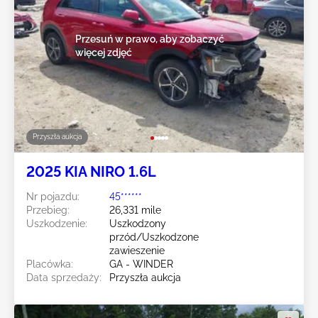
Przesuń w prawo, aby zobaczyć
więcej zdjęć
Przyszła aukcja
2025 KIA NIRO 1.6L
Nr pojazdu:
45******
Przebieg:
26,331 mile
Uszkodzenie:
Uszkodzony
przód/Uszkodzone
zawieszenie
Placówka:
GA - WINDER
Data sprzedaży:
Przyszła aukcja