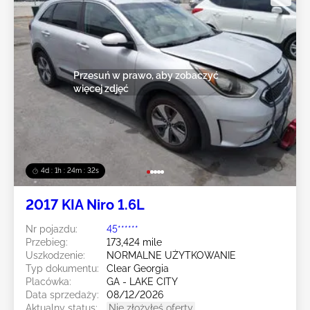
Przesuń w prawo, aby zobaczyć
więcej zdjęć
4d : 1h : 24m : 29s
2017 KIA Niro 1.6L
Nr pojazdu:
45******
Przebieg:
173,424 mile
Uszkodzenie:
NORMALNE UŻYTKOWANIE
Typ dokumentu:
Clear Georgia
Placówka:
GA - LAKE CITY
Data sprzedaży:
08/12/2026
Aktualny status:
Nie złożyłeś oferty