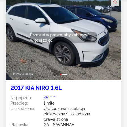
Przesuń w prawo, aby zobaczyć
więcej zdjęć
Przyszła aukcja
2017 KIA NIRO 1.6L
Nr pojazdu:
45******
Przebieg:
1 mile
Uszkodzenie:
Uszkodzona instalacja
elektryczna/Uszkodzona
prawa strona
Placówka:
GA - SAVANNAH