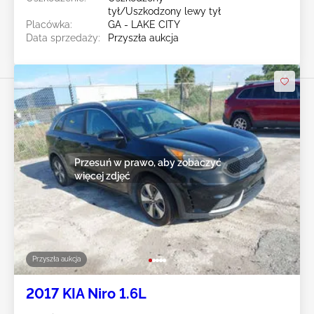
tył/Uszkodzony lewy tył
Placówka:
GA - LAKE CITY
Data sprzedaży:
Przyszła aukcja
Przesuń w prawo, aby zobaczyć
więcej zdjęć
Przyszła aukcja
2017 KIA Niro 1.6L