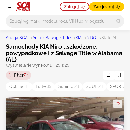
Zaloguj się
Zarejestruj się
Główne wyszukiwanie
Aukcja SCA
>
Auta z Salvage Title
>
KIA
>
NIRO
>
State AL
Samochody KIA Niro uszkodzone,
powypadkowe i z Salvage Title w Alabama
(AL)
Wyświetlanie wyników 1 - 25 z 25
Filter
7
Optima
41
Forte
39
Sorento
28
SOUL
24
SPORTAG