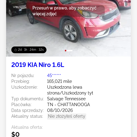
Przesuń w prawo, aby zobaczyć
więcej zdjęć
2d : 1h : 24m : 29s
2019 KIA Niro 1.6L
Nr pojazdu:
45******
Przebieg:
165,021 mile
Uszkodzenie:
Uszkodzona lewa
strona/Uszkodzony tył
Typ dokumentu:
Salvage Tennessee
Placówka:
TN - CHATTANOOGA
Data sprzedaży:
08/10/2026
Aktualny status:
Nie złożyłeś oferty
Aktualna oferta:
$0