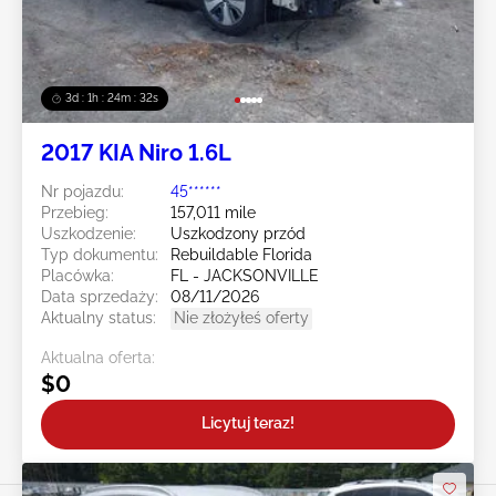
3d : 1h : 24m : 29s
2017 KIA Niro 1.6L
Nr pojazdu:
45******
Przebieg:
157,011 mile
Uszkodzenie:
Uszkodzony przód
Typ dokumentu:
Rebuildable Florida
Placówka:
FL - JACKSONVILLE
Data sprzedaży:
08/11/2026
Aktualny status:
Nie złożyłeś oferty
Aktualna oferta:
$0
Licytuj teraz!