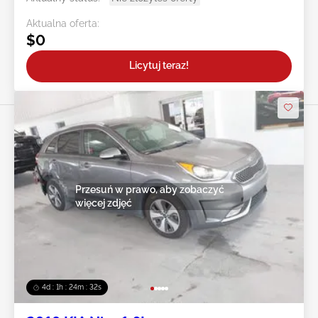
Aktualna oferta:
$0
Licytuj teraz!
Przesuń w prawo, aby zobaczyć
więcej zdjęć
4d : 1h : 24m : 29s