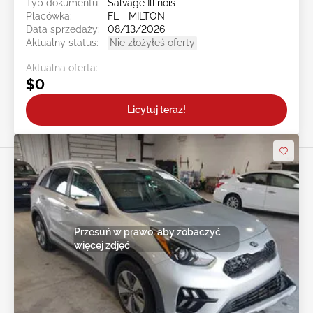
Typ dokumentu:
Salvage Illinois
Placówka:
FL - MILTON
Data sprzedaży:
08/13/2026
Aktualny status:
Nie złożyłeś oferty
Aktualna oferta:
$0
Licytuj teraz!
Przesuń w prawo, aby zobaczyć
więcej zdjęć