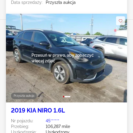
Data sprzedaży:
Przyszła aukcja
Przesuń w prawo, aby zobaczyć
więcej zdjęć
Przyszła aukcja
2019 KIA NIRO 1.6L
Nr pojazdu:
45******
Przebieg:
106,287 mile
Uszkodzenie:
Uszkodzony