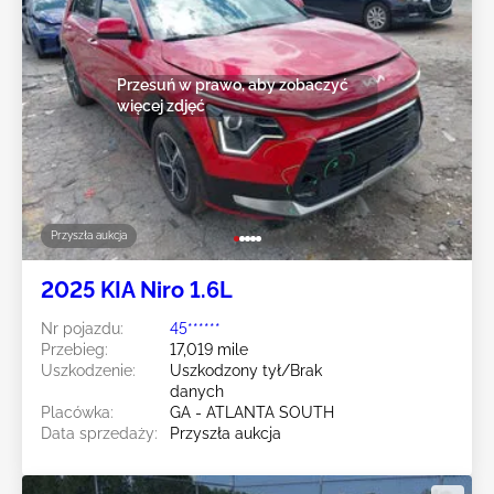
Przesuń w prawo, aby zobaczyć
więcej zdjęć
Przyszła aukcja
2025 KIA Niro 1.6L
Nr pojazdu:
45******
Przebieg:
17,019 mile
Uszkodzenie:
Uszkodzony tył/Brak
danych
Placówka:
GA - ATLANTA SOUTH
Data sprzedaży:
Przyszła aukcja