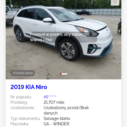
Przesuń w prawo, aby zobaczyć
więcej zdjęć
Przyszła aukcja
2019 KIA Niro
Nr pojazdu:
45******
Przebieg:
21,707 mile
Uszkodzenie:
Uszkodzony przód/Brak
danych
Typ dokumentu:
Salvage Idaho
Placówka:
GA - WINDER