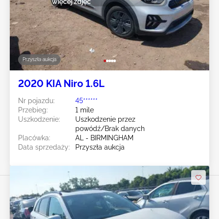
więcej zdjęć
Przyszła aukcja
2020 KIA Niro 1.6L
Nr pojazdu:
45******
Przebieg:
1 mile
Uszkodzenie:
Uszkodzenie przez
powódź/Brak danych
Placówka:
AL - BIRMINGHAM
Data sprzedaży:
Przyszła aukcja