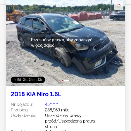
Przesuń w prawo, aby zobaczyć
więcej zdjęć
5d : 2h : 24m : 29s
2018 KIA Niro 1.6L
Nr pojazdu:
45******
Przebieg:
288,963 mile
Uszkodzenie:
Uszkodzony prawy
przód/Uszkodzona prawa
strona