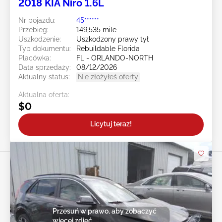
2018 KIA Niro 1.6L
Nr pojazdu:
45******
Przebieg:
149,535 mile
Uszkodzenie:
Uszkodzony prawy tył
Typ dokumentu:
Rebuildable Florida
Placówka:
FL - ORLANDO-NORTH
Data sprzedaży:
08/12/2026
Aktualny status:
Nie złożyłeś oferty
Aktualna oferta:
$0
Licytuj teraz!
Przesuń w prawo, aby zobaczyć
więcej zdjęć