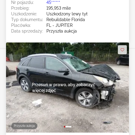
Nr pojazdu:
45******
Przebieg:
195,953 mile
Uszkodzenie:
Uszkodzony lewy tył
Typ dokumentu:
Rebuildable Florida
Placówka:
FL - JUPITER
Data sprzedaży:
Przyszła aukcja
Przesuń w prawo, aby zobaczyć
więcej zdjęć
Przyszła aukcja