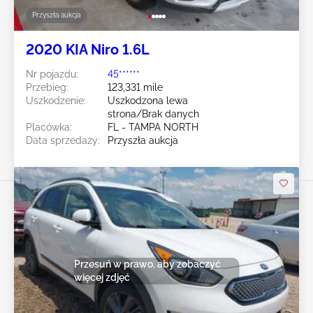
Przyszła aukcja
2020 KIA Niro 1.6L
Nr pojazdu:
45******
Przebieg:
123,331 mile
Uszkodzenie:
Uszkodzona lewa
strona/Brak danych
Placówka:
FL - TAMPA NORTH
Data sprzedaży:
Przyszła aukcja
Przesuń w prawo, aby zobaczyć
więcej zdjęć