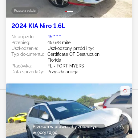
Przyszła aukcja
2024 KIA Niro 1.6L
Nr pojazdu:
45******
Przebieg:
45,628 mile
Uszkodzenie:
Uszkodzony przód i tył
Typ dokumentu:
Certificate OF Destruction
Florida
Placówka:
FL - FORT MYERS
Data sprzedaży:
Przyszła aukcja
Przesuń w prawo, aby zobaczyć
więcej zdjęć