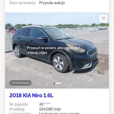
Data sprzedaży:
Przyszła aukcja
Przesuń w prawo, aby zobaczyć
więcej zdjęć
Przyszła aukcja
2018 KIA Niro 1.6L
Nr pojazdu:
45******
Przebieg:
104,085 mile
Uszkodzenie:
Uszkodzony lewy przód